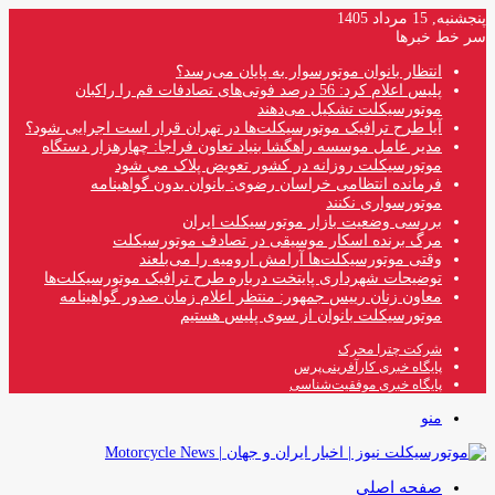
پنجشنبه, 15 مرداد 1405
سر خط خبرها
انتظار بانوان موتورسوار به پایان می‌رسد؟
پلیس اعلام کرد: 56 درصد فوتی‌های تصادفات قم را راکبان
موتورسیکلت تشکیل می‌دهند
آیا طرح ترافیک موتورسیکلت‌ها در تهران قرار است اجرایی شود؟
مدیر عامل موسسه راهگشا بنیاد تعاون فراجا: چهارهزار دستگاه
موتورسیکلت روزانه در کشور تعویض پلاک می شود
فرمانده انتظامی خراسان رضوی: بانوان بدون گواهینامه
موتورسواری نکنند
بررسی وضعیت بازار موتورسیکلت ایران
مرگ برنده اسکار موسیقی در تصادف موتورسیکلت
وقتی موتورسیکلت‌ها آرامش ارومیه را می‌بلعند
توضیحات شهرداری پایتخت درباره طرح ترافیک موتورسیکلت‌ها
معاون زنان رییس جمهور: منتظر اعلام زمان صدور گواهینامه
موتورسیکلت بانوان از سوی پلیس هستیم
شرکت چترا محرک
پایگاه خبری کارآفرینی‌پرس
پایگاه خبری موفقیت‌شناسی
منو
صفحه اصلی