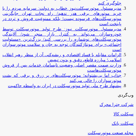
جلوگیری کنید
مدیرمسئول موتورسیکلت‌نیوز خطاب به دولت: سرمایه مردم را با
خرید موتورهای برقی هدر ندهید/ راه نجات تهران جایگزینی
موتورسیکلت‌های فرسوده نیست؛ بلکه ممنوعیت فروش و تردد در
پایتخت است
مدیرمسئول موتورسیکلت نیوز: طرح تولید موتورسیکلت توسط
خودروسازان می‌تواند به کنترل بازار منجر شود/ آلایندگی
موتورسیکلت‌های نوشماره را بررسی کنید/ بزرگ‌ترین «مسئولیت
اجتماعی» برای مونتاژکنندگان توجه به جان و سلامت موتورسواران
است
الزامات مقابله با فساد اقتصادی و ریشه‌کنی آن از منظر رهبر انقلاب
اسلامی؛ مبارزه قاطع، دقیق و بدون تبعیض
وزارت صمت مقصر اصلی وضعیت نابسامان خدمات پس از فروش
موتورسیکلت‌هاست
جذاب اما بی‌پشتوانه؛ موتورسیکلت‌های پر زرق‌ و برقی که پشت
موتورسواران را خالی می‌کنند
پیشنهاد طرح ملی تولید موتورسیکلت در ایران به واسطه حاکمیت
وب‌گردی
شرکت چترا محرک
سیکلت کالا
سیکلت بانک
مجله صنعت موتورسیکلت