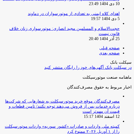
10 دی 1404 23:49
اهدای کلاه ایمنی به تعدادی از موتورسواران در دماوند
5 دی 1404 19:57
حجت‌الاسلام و المسلمین مجید انصاری: موتورسواری زنان خلاف
قانون نیست
25 آذر 1404 20:40
صفحه قبلی
صفحه بعدی
سیکلت بانک
در سیکلت بانک آگهی‌های خود را رایگان منتشر کنید
ماهنامه صنعت موتورسیکلت
اخبار مربوط به حقوق مصرف‌کنندگان
مصرف‌کنندگان موقع خرید موتورسیکلت به شعارهایی که شرکت‌ها
درباره خدمات پس از فروش می‌دهند توجه نکنند/ تامین قطعات و
قیمت آن مهم‌تر است
12 اسفند 1404 15:17
کمیته ملی واردات و صادرات «کشور سوریه» واردات موتورسیکلت
را از ۱ آوریل ۲۰۲۶ ممنوع کرد