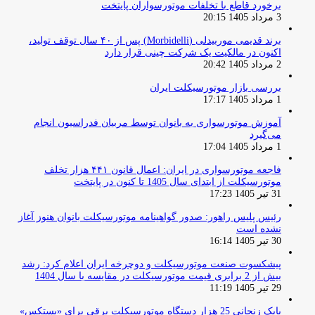
برخورد قاطع با تخلفات موتورسواران پایتخت
3 مرداد 1405 20:15
برند قدیمی موربیدلی (Morbidelli) پس از ۴۰ سال توقف تولید،
اکنون در مالکیت یک شرکت چینی قرار دارد
2 مرداد 1405 20:42
بررسی بازار موتورسیکلت ایران
1 مرداد 1405 17:17
آموزش موتورسواری به بانوان توسط مربیان فدراسیون انجام
می‌گیرد
1 مرداد 1405 17:04
فاجعه موتورسواری در ایران: اعمال قانون ۴۴۱ هزار تخلف
موتورسیکلت از ابتدای سال 1405 تا کنون در پایتخت
31 تیر 1405 17:23
رئیس پلیس راهور: صدور گواهینامه موتورسیکلت بانوان هنوز آغاز
نشده است
30 تیر 1405 16:14
پیشکسوت صنعت موتورسیکلت و دوچرخه ایران اعلام کرد: رشد
بیش از 2 برابری قیمت موتورسیکلت در مقایسه با سال 1404
29 تیر 1405 11:19
بابک زنجانی 25 هزار دستگاه موتورسیکلت برقی برای «پستکس»