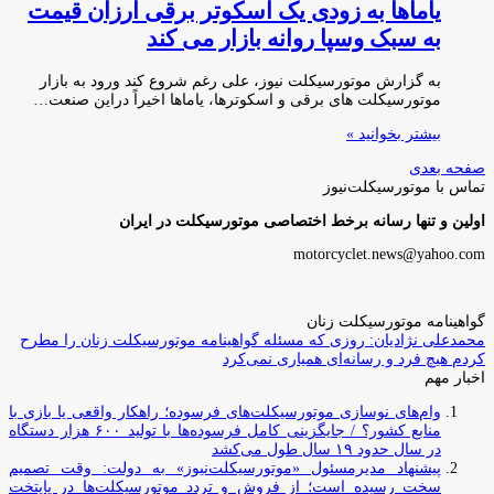
یاماها به زودی یک اسکوتر برقی ارزان قیمت
به سبک وسپا روانه بازار می کند
به گزارش موتورسیکلت نیوز، علی رغم شروع کند ورود به بازار
موتورسیکلت های برقی و اسکوترها، یاماها اخیراً دراین صنعت…
بیشتر بخوانید »
صفحه بعدی
تماس با موتورسیکلت‌نیوز
اولین و تنها رسانه برخط اختصاصی موتورسیکلت در ایران
motorcyclet.news@yahoo.com
گواهینامه موتورسیکلت زنان
محمدعلی نژادیان: روزی که مسئله گواهینامه موتورسیکلت زنان را مطرح
کردم هیچ فرد و رسانه‌ای همیاری نمی‌کرد
اخبار مهم
وام‌های نوسازی موتورسیکلت‌های فرسوده؛ راهکار واقعی یا بازی با
منابع کشور؟ / جایگزینی کامل فرسوده‌ها با تولید ۶۰۰ هزار دستگاه
در سال حدود ۱۹ سال طول می‌کشد
پیشنهاد مدیرمسئول «موتورسیکلت‌نیوز» به دولت: وقت تصمیم
سخت رسیده است؛ از فروش و تردد موتورسیکلت‌ها در پایتخت