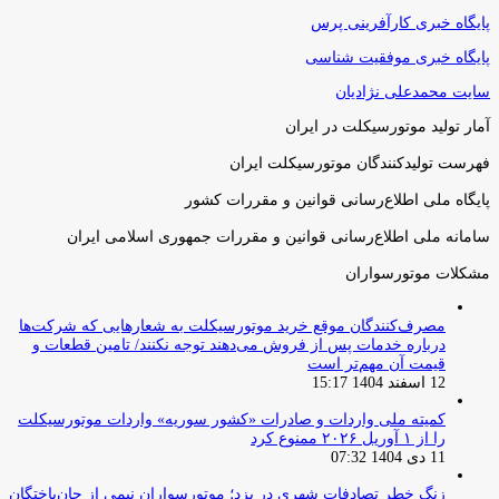
پایگاه خبری کارآفرینی پرس
پایگاه خبری موفقیت شناسی
سایت محمدعلی نژادیان
آمار تولید موتورسیکلت در ایران
فهرست تولیدکنندگان موتورسیکلت ایران
پایگاه ملی اطلاع‌رسانی قوانین و مقررات کشور
سامانه ملی اطلاع‌رسانی قوانین و مقررات جمهوری اسلامی ایران
مشکلات موتورسواران
مصرف‌کنندگان موقع خرید موتورسیکلت به شعارهایی که شرکت‌ها
درباره خدمات پس از فروش می‌دهند توجه نکنند/ تامین قطعات و
قیمت آن مهم‌تر است
12 اسفند 1404 15:17
کمیته ملی واردات و صادرات «کشور سوریه» واردات موتورسیکلت
را از ۱ آوریل ۲۰۲۶ ممنوع کرد
11 دی 1404 07:32
زنگ خطر تصادفات شهری در یزد؛ موتورسواران نیمی از جان‌باختگان