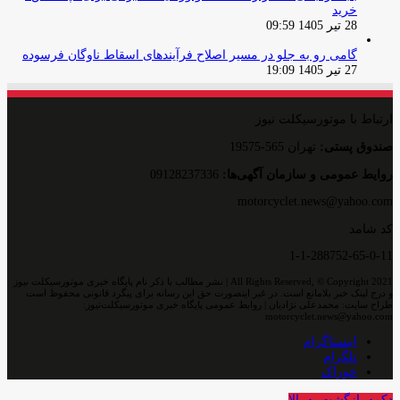
خرید
28 تیر 1405 09:59
گامی رو به جلو در مسیر اصلاح فرآیندهای اسقاط ناوگان فرسوده
27 تیر 1405 19:09
ارتباط با موتورسیکلت نیوز
صندوق پستی:
تهران 565-19575
روایط عمومی و سازمان آگهی‌ها:
09128237336
motorcyclet.news@yahoo.com
کد شامد
1-1-288752-65-0-11
All Rights Reserved, © Copyright 2021 | نشر مطالب با ذکر نام پایگاه خبری موتورسیکلت نیوز
و درج لینک خبر بلامانع است. در غیر اینصورت حق این رسانه برای پیگرد قانونی محفوظ است
طراح سایت: محمدعلی نژادیان | روابط عمومی پایگاه خبری موتورسیکلت‌نیوز:
motorcyclet.news@yahoo.com
اینستاگرام
تلگرام
خوراک
دکمه بازگشت به بالا