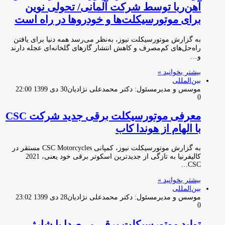
آهن‌ربا توسط شرکت آلمانی/ تحولی نوین
برای موتورسیکلت‌ها و خودروها در راه است
به گزارش موتورسیکلت نیوز، به‌نظر می‌رسد همه دنیا برای یافتن
راه‌حل‌های کم‌مصرف و کاهش انتشار گازهای گلخانه‌ای عجله دارند
و…
بیشتر بخوانید »
بین‌المللی
موسس و مدیرمسئول: دکتر محمدعلی نژادیان
30 دی 1399 22:00
0
معرفی موتورسیکلت برقی جدید شرکت CSC
با الهام از هوندا کاب
به گزارش موتورسیکلت نیوز، کمپانی CSC Motorcycles مستقر در
کالیفرنیا به تازگی از جدیدترین اسکوتر برقی خود یعنی، 2021
CSC…
بیشتر بخوانید »
بین‌المللی
موسس و مدیرمسئول: دکتر محمدعلی نژادیان
28 دی 1399 23:02
0
تولید موتورسیکلت برقی بی‌صدا با شارژ