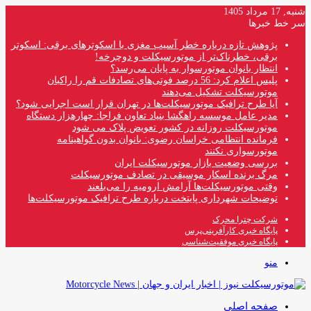
شنبه, 17 مرداد 1405
سر خط خبرها
پژوهش تازه درباره خطر آسیب مغزی با اسکوترهای برقی: اسکوتر
برقی، خطرناک‌تر از موتورسیکلت و دوچرخه!
انتظار بانوان موتورسوار به پایان می‌رسد؟
پلیس اعلام کرد: 56 درصد فوتی‌های تصادفات قم را راکبان
موتورسیکلت تشکیل می‌دهند
آیا طرح ترافیک موتورسیکلت‌ها در تهران قرار است اجرایی شود؟
مدیر عامل موسسه راهگشا بنیاد تعاون فراجا: چهارهزار دستگاه
موتورسیکلت روزانه در کشور تعویض پلاک می شود
فرمانده انتظامی خراسان رضوی: بانوان بدون گواهینامه
موتورسواری نکنند
بررسی وضعیت بازار موتورسیکلت ایران
مرگ برنده اسکار موسیقی در تصادف موتورسیکلت
وقتی موتورسیکلت‌ها آرامش ارومیه را می‌بلعند
توضیحات شهرداری پایتخت درباره طرح ترافیک موتورسیکلت‌ها
شرکت چترا محرک
پایگاه خبری کارآفرینی‌پرس
پایگاه خبری موفقیت‌شناسی
منو
صفحه اصلی