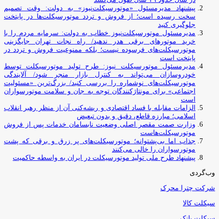
پیشنهاد مدیرمسئول «موتورسیکلت‌نیوز» به دولت: وقت تصمیم
سخت رسیده است؛ از فروش و تردد موتورسیکلت‌ها در پایتخت
جلوگیری کنید
مدیرمسئول موتورسیکلت‌نیوز خطاب به دولت: سرمایه مردم را با
خرید موتورهای برقی هدر ندهید/ راه نجات تهران جایگزینی
موتورسیکلت‌های فرسوده نیست؛ بلکه ممنوعیت فروش و تردد در
پایتخت است
مدیرمسئول موتورسیکلت نیوز: طرح تولید موتورسیکلت توسط
خودروسازان می‌تواند به کنترل بازار منجر شود/ آلایندگی
موتورسیکلت‌های نوشماره را بررسی کنید/ بزرگ‌ترین «مسئولیت
اجتماعی» برای مونتاژکنندگان توجه به جان و سلامت موتورسواران
است
الزامات مقابله با فساد اقتصادی و ریشه‌کنی آن از منظر رهبر انقلاب
اسلامی؛ مبارزه قاطع، دقیق و بدون تبعیض
وزارت صمت مقصر اصلی وضعیت نابسامان خدمات پس از فروش
موتورسیکلت‌هاست
جذاب اما بی‌پشتوانه؛ موتورسیکلت‌های پر زرق‌ و برقی که پشت
موتورسواران را خالی می‌کنند
پیشنهاد طرح ملی تولید موتورسیکلت در ایران به واسطه حاکمیت
وب‌گردی
شرکت چترا محرک
سیکلت کالا
سیکلت بانک