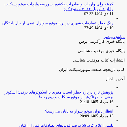
کمیته ملی واردات و صادرات «کشور سوریه» واردات موتورسیکلت
را از ۱ آوریل ۲۰۲۶ ممنوع کرد
11 دی 1404 07:32
زنگ خطر تصادفات شهری در یزد؛ موتورسواران نیمی از جان‌باختگان
10 دی 1404 23:49
نمایش بیشتر
پایگاه خبری کارآفرینی پرس
پایگاه خبری موفقیت شناسی
انتشارات کتاب موفقیت شناسی
کتاب تاریخچه صنعت موتورسیکلت ایران
آخرین اخبار
پژوهش تازه درباره خطر آسیب مغزی با اسکوترهای برقی: اسکوتر
برقی، خطرناک‌تر از موتورسیکلت و دوچرخه!
16 مرداد 1405 21:18
انتظار بانوان موتورسوار به پایان می‌رسد؟
15 مرداد 1405 20:09
پلیس اعلام کرد: 56 درصد فوتی‌های تصادفات قم را راکبان