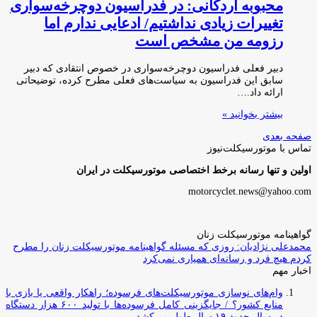
محبوبه اردکانی: در فدراسیون دوچرخه‌سواری
تغییرات زیادی نداشتیم/ ادعایی ندارم اما
رزومه من مشخص است
دبیر فعلی فدراسیون دوچرخه‌سواری در خصوص انتقادی که دبیر
سابق این فدراسیون به سیاست‌های فعلی مطرح کرده، توضیحاتی
ارائه داد.…
بیشتر بخوانید »
صفحه بعدی
تماس با موتورسیکلت‌نیوز
اولین و تنها رسانه برخط اختصاصی موتورسیکلت در ایران
motorcyclet.news@yahoo.com
گواهینامه موتورسیکلت زنان
محمدعلی نژادیان: روزی که مسئله گواهینامه موتورسیکلت زنان را مطرح
کردم هیچ فرد و رسانه‌ای همیاری نمی‌کرد
اخبار مهم
وام‌های نوسازی موتورسیکلت‌های فرسوده؛ راهکار واقعی یا بازی با
منابع کشور؟ / جایگزینی کامل فرسوده‌ها با تولید ۶۰۰ هزار دستگاه
در سال حدود ۱۹ سال طول می‌کشد