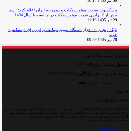
30 تیر 1405 16:14
پیشکسوت صنعت موتورسیکلت و دوچرخه ایران اعلام کرد: رشد
بیش از 2 برابری قیمت موتورسیکلت در مقایسه با سال 1404
29 تیر 1405 11:19
بابک زنجانی 25 هزار دستگاه موتورسیکلت برقی برای «پستکس»
خرید
28 تیر 1405 09:59
ارتباط با موتورسیکلت نیوز
صندوق پستی:
تهران 565-19575
روایط عمومی و سازمان آگهی‌ها:
09128237336
motorcyclet.news@yahoo.com
کد شامد
1-1-288752-65-0-11
All Rights Reserved, © Copyright 2021 | نشر مطالب با ذکر نام پایگاه خبری موتورسیکلت نیوز
و درج لینک خبر بلامانع است. در غیر اینصورت حق این رسانه برای پیگرد قانونی محفوظ است
طراح سایت: محمدعلی نژادیان | روابط عمومی پایگاه خبری موتورسیکلت‌نیوز:
motorcyclet.news@yahoo.com
اینستاگرام