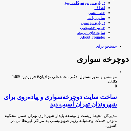
درباره موتورسیکلت نیوز
اهداف
خط مشی
تماس با ما
درباره موسس
حریم خصوصی
سایت‌های مرتبط
About Founder
جستجو برای
دوچرخه سواری
موسس و مدیرمسئول: دکتر محمدعلی نژادیان
6 فروردین 1405
23:05
0
ساخت سایت دوچرخه‌سواری و پیاده‌روی برای
شهروندان تهران آسیب دید
مدیرکل محیط زیست و توسعه پایدار شهرداری تهران ضمن محکوم
نمودن حملات وحشیانه رژیم صهیونیستی به مراکز غیرنظامی در
کشور…