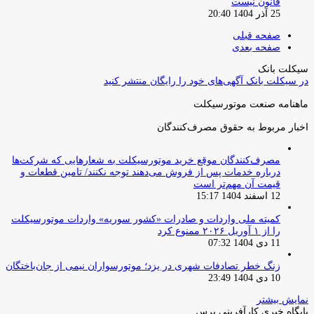
قانون نیست
25 آذر 1404 20:40
صفحه قبلی
صفحه بعدی
سیکلت بانک
در سیکلت بانک آگهی‌های خود را رایگان منتشر کنید
ماهنامه صنعت موتورسیکلت
اخبار مربوط به حقوق مصرف‌کنندگان
مصرف‌کنندگان موقع خرید موتورسیکلت به شعارهایی که شرکت‌ها
درباره خدمات پس از فروش می‌دهند توجه نکنند/ تامین قطعات و
قیمت آن مهم‌تر است
12 اسفند 1404 15:17
کمیته ملی واردات و صادرات «کشور سوریه» واردات موتورسیکلت
را از ۱ آوریل ۲۰۲۶ ممنوع کرد
11 دی 1404 07:32
زنگ خطر تصادفات شهری در یزد؛ موتورسواران نیمی از جان‌باختگان
10 دی 1404 23:49
نمایش بیشتر
پایگاه خبری کارآفرینی پرس