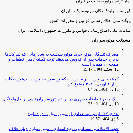
آمار تولید موتورسیکلت در ایران
فهرست تولیدکنندگان موتورسیکلت ایران
پایگاه ملی اطلاع‌رسانی قوانین و مقررات کشور
سامانه ملی اطلاع‌رسانی قوانین و مقررات جمهوری اسلامی ایران
مشکلات موتورسواران
مصرف‌کنندگان موقع خرید موتورسیکلت به شعارهایی که شرکت‌ها
درباره خدمات پس از فروش می‌دهند توجه نکنند/ تامین قطعات و
قیمت آن مهم‌تر است
12 اسفند 1404 15:17
کمیته ملی واردات و صادرات «کشور سوریه» واردات موتورسیکلت
را از ۱ آوریل ۲۰۲۶ ممنوع کرد
11 دی 1404 07:32
زنگ خطر تصادفات شهری در یزد؛ موتورسواران نیمی از جان‌باختگان
10 دی 1404 23:49
اهدای کلاه ایمنی به تعدادی از موتورسواران در دماوند
5 دی 1404 19:57
حجت‌الاسلام و المسلمین مجید انصاری: موتورسواری زنان خلاف