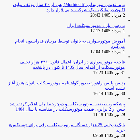
برند قدیمی موربیدلی (Morbidelli) پس از ۴۰ سال توقف تولید،
اکنون در مالکیت یک شرکت چینی قرار دارد
2 مرداد 1405 20:42
بررسی بازار موتورسیکلت ایران
1 مرداد 1405 17:17
آموزش موتورسواری به بانوان توسط مربیان فدراسیون انجام
می‌گیرد
1 مرداد 1405 17:04
فاجعه موتورسواری در ایران: اعمال قانون ۴۴۱ هزار تخلف
موتورسیکلت از ابتدای سال 1405 تا کنون در پایتخت
31 تیر 1405 17:23
رئیس پلیس راهور: صدور گواهینامه موتورسیکلت بانوان هنوز آغاز
نشده است
30 تیر 1405 16:14
پیشکسوت صنعت موتورسیکلت و دوچرخه ایران اعلام کرد: رشد
بیش از 2 برابری قیمت موتورسیکلت در مقایسه با سال 1404
29 تیر 1405 11:19
بابک زنجانی 25 هزار دستگاه موتورسیکلت برقی برای «پستکس»
خرید
28 تیر 1405 09:59