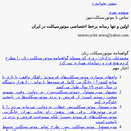
بیشتر بخوانید »
صفحه بعدی
تماس با موتورسیکلت‌نیوز
اولین و تنها رسانه برخط اختصاصی موتورسیکلت در ایران
motorcyclet.news@yahoo.com
گواهینامه موتورسیکلت زنان
محمدعلی نژادیان: روزی که مسئله گواهینامه موتورسیکلت زنان را مطرح
کردم هیچ فرد و رسانه‌ای همیاری نمی‌کرد
اخبار مهم
وام‌های نوسازی موتورسیکلت‌های فرسوده؛ راهکار واقعی یا بازی با
منابع کشور؟ / جایگزینی کامل فرسوده‌ها با تولید ۶۰۰ هزار دستگاه
در سال حدود ۱۹ سال طول می‌کشد
پیشنهاد مدیرمسئول «موتورسیکلت‌نیوز» به دولت: وقت تصمیم
سخت رسیده است؛ از فروش و تردد موتورسیکلت‌ها در پایتخت
جلوگیری کنید
مدیرمسئول موتورسیکلت‌نیوز خطاب به دولت: سرمایه مردم را با
خرید موتورهای برقی هدر ندهید/ راه نجات تهران جایگزینی
موتورسیکلت‌های فرسوده نیست؛ بلکه ممنوعیت فروش و تردد در
پایتخت است
مدیرمسئول موتورسیکلت نیوز: طرح تولید موتورسیکلت توسط