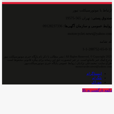
ارتباط با موتورسیکلت نیوز
صندوق پستی:
تهران 565-19575
روایط عمومی و سازمان آگهی‌ها:
09128237336
motorcyclet.news@yahoo.com
کد شامد
1-1-288752-65-0-11
All Rights Reserved, © Copyright 2021 | نشر مطالب با ذکر نام پایگاه خبری موتورسیکلت نیوز
و درج لینک خبر بلامانع است. در غیر اینصورت حق این رسانه برای پیگرد قانونی محفوظ است
طراح سایت: محمدعلی نژادیان | روابط عمومی پایگاه خبری موتورسیکلت‌نیوز:
motorcyclet.news@yahoo.com
اینستاگرام
تلگرام
خوراک
دکمه بازگشت به بالا