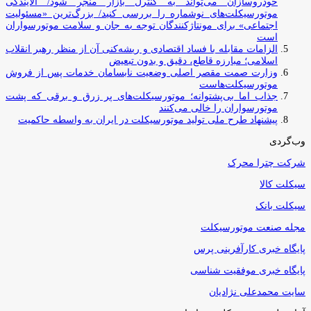
خودروسازان می‌تواند به کنترل بازار منجر شود/ آلایندگی
موتورسیکلت‌های نوشماره را بررسی کنید/ بزرگ‌ترین «مسئولیت
اجتماعی» برای مونتاژکنندگان توجه به جان و سلامت موتورسواران
است
الزامات مقابله با فساد اقتصادی و ریشه‌کنی آن از منظر رهبر انقلاب
اسلامی؛ مبارزه قاطع، دقیق و بدون تبعیض
وزارت صمت مقصر اصلی وضعیت نابسامان خدمات پس از فروش
موتورسیکلت‌هاست
جذاب اما بی‌پشتوانه؛ موتورسیکلت‌های پر زرق‌ و برقی که پشت
موتورسواران را خالی می‌کنند
پیشنهاد طرح ملی تولید موتورسیکلت در ایران به واسطه حاکمیت
وب‌گردی
شرکت چترا محرک
سیکلت کالا
سیکلت بانک
مجله صنعت موتورسیکلت
پایگاه خبری کارآفرینی پرس
پایگاه خبری موفقیت شناسی
سایت محمدعلی نژادیان