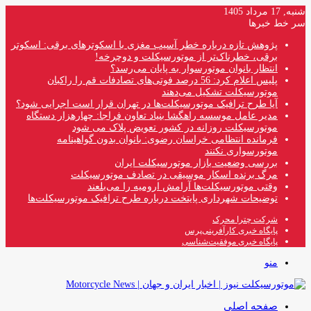
شنبه, 17 مرداد 1405
سر خط خبرها
پژوهش تازه درباره خطر آسیب مغزی با اسکوترهای برقی: اسکوتر
برقی، خطرناک‌تر از موتورسیکلت و دوچرخه!
انتظار بانوان موتورسوار به پایان می‌رسد؟
پلیس اعلام کرد: 56 درصد فوتی‌های تصادفات قم را راکبان
موتورسیکلت تشکیل می‌دهند
آیا طرح ترافیک موتورسیکلت‌ها در تهران قرار است اجرایی شود؟
مدیر عامل موسسه راهگشا بنیاد تعاون فراجا: چهارهزار دستگاه
موتورسیکلت روزانه در کشور تعویض پلاک می شود
فرمانده انتظامی خراسان رضوی: بانوان بدون گواهینامه
موتورسواری نکنند
بررسی وضعیت بازار موتورسیکلت ایران
مرگ برنده اسکار موسیقی در تصادف موتورسیکلت
وقتی موتورسیکلت‌ها آرامش ارومیه را می‌بلعند
توضیحات شهرداری پایتخت درباره طرح ترافیک موتورسیکلت‌ها
شرکت چترا محرک
پایگاه خبری کارآفرینی‌پرس
پایگاه خبری موفقیت‌شناسی
منو
صفحه اصلی