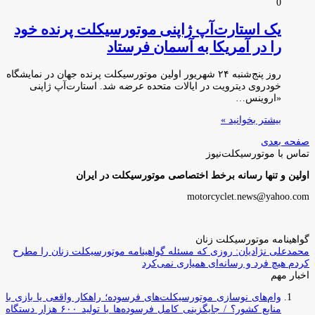
0
یک استارت‌آپ ژاپنی موتورسیکلت پرنده خود
را در آمریکا به آسمان فرستاد
روز پنج‌شنبه ۲۴ شهریور اولین موتورسیکلت پرنده جهان در نمایشگاه
خودروی دیترویت در ایالات متحده عرضه شد. استارت‌آپ ژاپنی
«اروینس…
بیشتر بخوانید »
صفحه بعدی
تماس با موتورسیکلت‌نیوز
اولین و تنها رسانه برخط اختصاصی موتورسیکلت در ایران
motorcyclet.news@yahoo.com
گواهینامه موتورسیکلت زنان
محمدعلی نژادیان: روزی که مسئله گواهینامه موتورسیکلت زنان را مطرح
کردم هیچ فرد و رسانه‌ای همیاری نمی‌کرد
اخبار مهم
وام‌های نوسازی موتورسیکلت‌های فرسوده؛ راهکار واقعی یا بازی با
منابع کشور؟ / جایگزینی کامل فرسوده‌ها با تولید ۶۰۰ هزار دستگاه