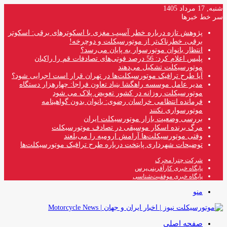
شنبه, 17 مرداد 1405
سر خط خبرها
پژوهش تازه درباره خطر آسیب مغزی با اسکوترهای برقی: اسکوتر
برقی، خطرناک‌تر از موتورسیکلت و دوچرخه!
انتظار بانوان موتورسوار به پایان می‌رسد؟
پلیس اعلام کرد: 56 درصد فوتی‌های تصادفات قم را راکبان
موتورسیکلت تشکیل می‌دهند
آیا طرح ترافیک موتورسیکلت‌ها در تهران قرار است اجرایی شود؟
مدیر عامل موسسه راهگشا بنیاد تعاون فراجا: چهارهزار دستگاه
موتورسیکلت روزانه در کشور تعویض پلاک می شود
فرمانده انتظامی خراسان رضوی: بانوان بدون گواهینامه
موتورسواری نکنند
بررسی وضعیت بازار موتورسیکلت ایران
مرگ برنده اسکار موسیقی در تصادف موتورسیکلت
وقتی موتورسیکلت‌ها آرامش ارومیه را می‌بلعند
توضیحات شهرداری پایتخت درباره طرح ترافیک موتورسیکلت‌ها
شرکت چترا محرک
پایگاه خبری کارآفرینی‌پرس
پایگاه خبری موفقیت‌شناسی
منو
صفحه اصلی