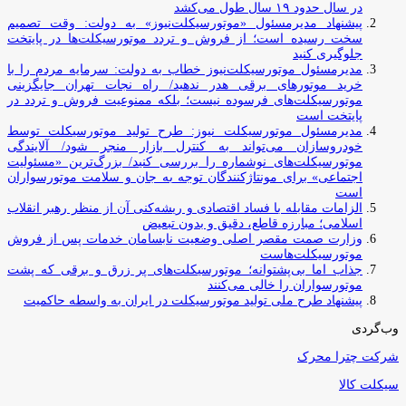
در سال حدود ۱۹ سال طول می‌کشد
پیشنهاد مدیرمسئول «موتورسیکلت‌نیوز» به دولت: وقت تصمیم
سخت رسیده است؛ از فروش و تردد موتورسیکلت‌ها در پایتخت
جلوگیری کنید
مدیرمسئول موتورسیکلت‌نیوز خطاب به دولت: سرمایه مردم را با
خرید موتورهای برقی هدر ندهید/ راه نجات تهران جایگزینی
موتورسیکلت‌های فرسوده نیست؛ بلکه ممنوعیت فروش و تردد در
پایتخت است
مدیرمسئول موتورسیکلت نیوز: طرح تولید موتورسیکلت توسط
خودروسازان می‌تواند به کنترل بازار منجر شود/ آلایندگی
موتورسیکلت‌های نوشماره را بررسی کنید/ بزرگ‌ترین «مسئولیت
اجتماعی» برای مونتاژکنندگان توجه به جان و سلامت موتورسواران
است
الزامات مقابله با فساد اقتصادی و ریشه‌کنی آن از منظر رهبر انقلاب
اسلامی؛ مبارزه قاطع، دقیق و بدون تبعیض
وزارت صمت مقصر اصلی وضعیت نابسامان خدمات پس از فروش
موتورسیکلت‌هاست
جذاب اما بی‌پشتوانه؛ موتورسیکلت‌های پر زرق‌ و برقی که پشت
موتورسواران را خالی می‌کنند
پیشنهاد طرح ملی تولید موتورسیکلت در ایران به واسطه حاکمیت
وب‌گردی
شرکت چترا محرک
سیکلت کالا