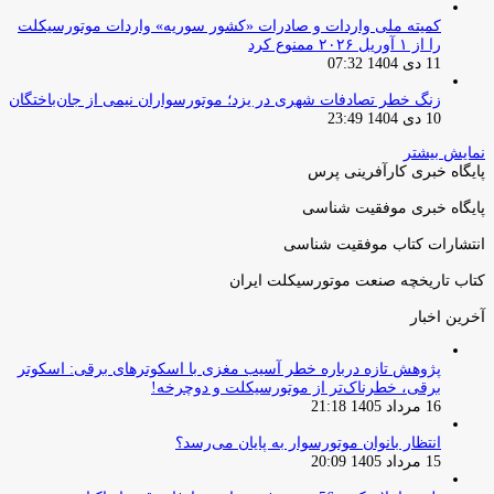
کمیته ملی واردات و صادرات «کشور سوریه» واردات موتورسیکلت
را از ۱ آوریل ۲۰۲۶ ممنوع کرد
11 دی 1404 07:32
زنگ خطر تصادفات شهری در یزد؛ موتورسواران نیمی از جان‌باختگان
10 دی 1404 23:49
نمایش بیشتر
پایگاه خبری کارآفرینی پرس
پایگاه خبری موفقیت شناسی
انتشارات کتاب موفقیت شناسی
کتاب تاریخچه صنعت موتورسیکلت ایران
آخرین اخبار
پژوهش تازه درباره خطر آسیب مغزی با اسکوترهای برقی: اسکوتر
برقی، خطرناک‌تر از موتورسیکلت و دوچرخه!
16 مرداد 1405 21:18
انتظار بانوان موتورسوار به پایان می‌رسد؟
15 مرداد 1405 20:09