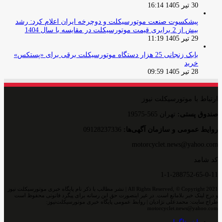
30 تیر 1405 16:14
پیشکسوت صنعت موتورسیکلت و دوچرخه ایران اعلام کرد: رشد
بیش از 2 برابری قیمت موتورسیکلت در مقایسه با سال 1404
29 تیر 1405 11:19
بابک زنجانی 25 هزار دستگاه موتورسیکلت برقی برای «پستکس»
خرید
28 تیر 1405 09:59
ارتباط با موتورسیکلت نیوز
صندوق پستی:
تهران 565-19575
روایط عمومی و سازمان آگهی‌ها:
09128237336
motorcyclet.news@yahoo.com
کد شامد
1-1-288752-65-0-11
All Rights Reserved, © Copyright 2021 | نشر مطالب با ذکر نام پایگاه خبری موتورسیکلت نیوز
و درج لینک خبر بلامانع است. در غیر اینصورت حق این رسانه برای پیگرد قانونی محفوظ است
طراح سایت: محمدعلی نژادیان | روابط عمومی پایگاه خبری موتورسیکلت‌نیوز:
motorcyclet.news@yahoo.com