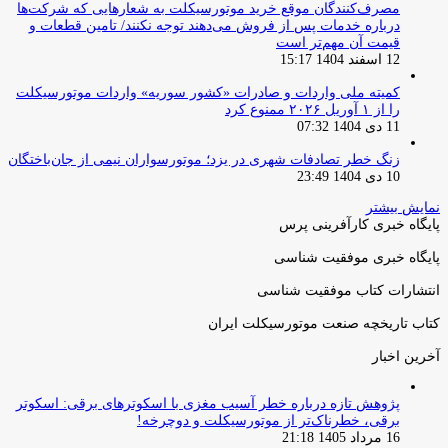
مصرف‌کنندگان موقع خرید موتورسیکلت به شعارهایی که شرکت‌ها
درباره خدمات پس از فروش می‌دهند توجه نکنند/ تامین قطعات و
قیمت آن مهم‌تر است
12 اسفند 1404 15:17
کمیته ملی واردات و صادرات «کشور سوریه» واردات موتورسیکلت
را از ۱ آوریل ۲۰۲۶ ممنوع کرد
11 دی 1404 07:32
زنگ خطر تصادفات شهری در یزد؛ موتورسواران نیمی از جان‌باختگان
10 دی 1404 23:49
نمایش بیشتر
پایگاه خبری کارآفرینی پرس
پایگاه خبری موفقیت شناسی
انتشارات کتاب موفقیت شناسی
کتاب تاریخچه صنعت موتورسیکلت ایران
آخرین اخبار
پژوهش تازه درباره خطر آسیب مغزی با اسکوترهای برقی: اسکوتر
برقی، خطرناک‌تر از موتورسیکلت و دوچرخه!
16 مرداد 1405 21:18