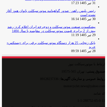
31 تیر 1405 17:23
رئیس پلیس راهور: صدور گواهینامه موتورسیکلت بانوان هنوز آغاز
نشده است
30 تیر 1405 16:14
پیشکسوت صنعت موتورسیکلت و دوچرخه ایران اعلام کرد: رشد
بیش از 2 برابری قیمت موتورسیکلت در مقایسه با سال 1404
29 تیر 1405 11:19
بابک زنجانی 25 هزار دستگاه موتورسیکلت برقی برای «پستکس»
خرید
28 تیر 1405 09:59
ارتباط با موتورسیکلت نیوز
صندوق پستی:
تهران 565-19575
روایط عمومی و سازمان آگهی‌ها:
09128237336
motorcyclet.news@yahoo.com
کد شامد
1-1-288752-65-0-11