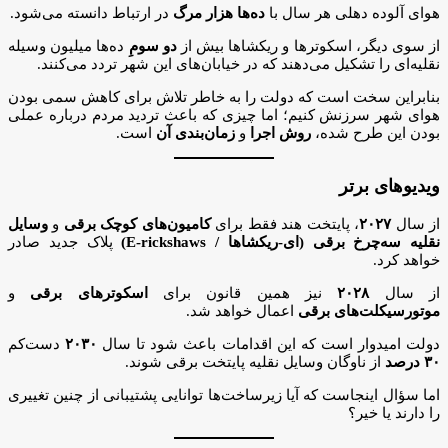
هوای آلوده دهلی هر سال با
ده‌ها هزار مرگ
در ارتباط دانسته می‌شود.
از سوی دیگر، اسکوترها و ریکشاها بیش از
دو سومِ
ده‌ها میلیون وسیله
نقلیه‌ای را تشکیل می‌دهند که در خیابان‌های این شهر تردد می‌کنند.
بنابراین سخت است که دولت را به خاطر تلاش برای کاهش سمی بودن
هوای شهر سرزنش کنیم؛ اما چیزی که باعث تردید مردم درباره عملی
بودن این طرح شده،
روش اجرا
و
زمان‌بندی آن
است.
ویدیوهای برتر
از سال
۲۰۲۷
، پایتخت هند فقط برای
کامیون‌های کوچک برقی
و
وسایل
نقلیه سه‌چرخ برقی (ای-ریکشاها / E-rickshaws)
پلاک جدید صادر
خواهد کرد.
از سال
۲۰۲۸
نیز همین قانون برای
اسکوترهای برقی
و
موتورسیکلت‌های برقی
اعمال خواهد شد.
دولت امیدوار است که این اقدامات باعث شود تا سال
۲۰۳۰
دست‌کم
۳۰ درصد
از ناوگان وسایل نقلیه پایتخت برقی شوند.
اما سؤال اینجاست که آیا زیرساخت‌ها توانایی پشتیبانی از چنین تغییری
را دارند یا خیر؟