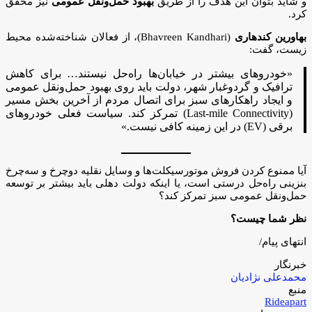
و شاید بتوان این هدف را از طریق
بهبود حمل‌ونقل عمومی
نیز محقق
کرد.
بهاورین کندهاری
(Bhavreen Kandhari)، از فعالان شناخته‌شده محیط
زیست، گفت:
«خودروهای بیشتر در خیابان‌ها راه‌حل نیستند… برای کاهش
ترافیک و گردوغبار شهر، دولت باید روی بهبود حمل‌ونقل عمومی
و ایجاد راهکارهای سبز برای اتصال مردم از آخرین بخش مسیر
(Last-mile Connectivity) تمرکز کند. سیاست فعلی خودروهای
برقی (EV) در این زمینه کافی نیست.»
آیا ممنوع کردن فروش موتورسیکلت‌ها و وسایل نقلیه دوچرخ و سه‌چرخ
بنزینی راه‌حل درستی است، یا اینکه دولت دهلی باید بیشتر بر توسعه
حمل‌ونقل عمومی سبز تمرکز کند؟
نظر شما چیست؟
انتهای پیام/
خبرنگار
محمدعلی نژادیان
منبع
Rideapart