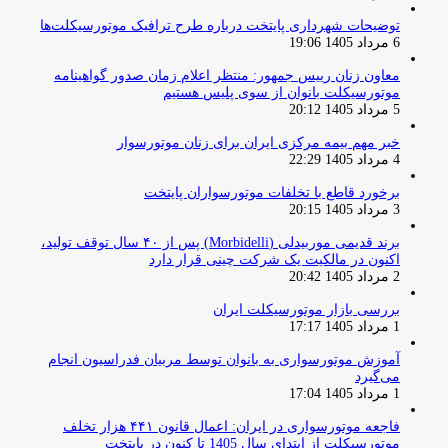
توضیحات شهرداری پایتخت درباره طرح ترافیک موتورسیکلت‌ها
6 مرداد 1405 19:06
معاون زنان رییس جمهور: منتظر اعلام زمان صدور گواهینامه
موتورسیکلت بانوان از سوی پلیس هستیم
5 مرداد 1405 20:12
خبر مهم بیمه مرکزی ایران برای زنان موتورسوار
4 مرداد 1405 22:29
برخورد قاطع با تخلفات موتورسواران پایتخت
3 مرداد 1405 20:15
برند قدیمی موربیدلی (Morbidelli) پس از ۴۰ سال توقف تولید،
اکنون در مالکیت یک شرکت چینی قرار دارد
2 مرداد 1405 20:42
بررسی بازار موتورسیکلت ایران
1 مرداد 1405 17:17
آموزش موتورسواری به بانوان توسط مربیان فدراسیون انجام
می‌گیرد
1 مرداد 1405 17:04
فاجعه موتورسواری در ایران: اعمال قانون ۴۴۱ هزار تخلف
موتورسیکلت از ابتدای سال 1405 تا کنون در پایتخت