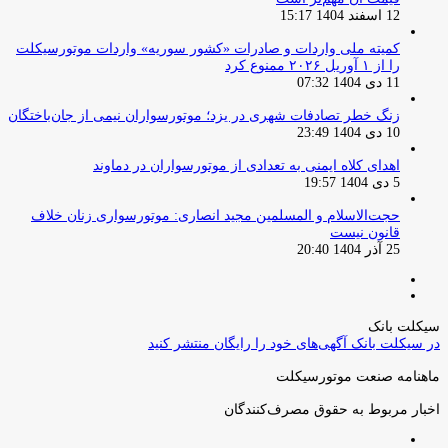
12 اسفند 1404 15:17
کمیته ملی واردات و صادرات «کشور سوریه» واردات موتورسیکلت
را از ۱ آوریل ۲۰۲۶ ممنوع کرد
11 دی 1404 07:32
زنگ خطر تصادفات شهری در یزد؛ موتورسواران نیمی از جان‌باختگان
10 دی 1404 23:49
اهدای کلاه ایمنی به تعدادی از موتورسواران در دماوند
5 دی 1404 19:57
حجت‌الاسلام و المسلمین مجید انصاری: موتورسواری زنان خلاف
قانون نیست
25 آذر 1404 20:40
صفحه
صفحه
قبلی
بعدی
سیکلت بانک
در سیکلت بانک آگهی‌های خود را رایگان منتشر کنید
ماهنامه صنعت موتورسیکلت
اخبار مربوط به حقوق مصرف‌کنندگان