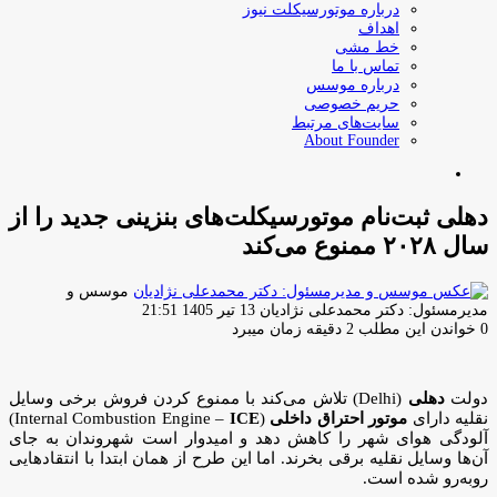
درباره موتورسیکلت نیوز
اهداف
خط مشی
تماس با ما
درباره موسس
حریم خصوصی
سایت‌های مرتبط
About Founder
جستجو
برای
دهلی ثبت‌نام موتورسیکلت‌های بنزینی جدید را از
سال ۲۰۲۸ ممنوع می‌کند
موسس و
ارسال
مدیرمسئول: دکتر محمدعلی نژادیان
13 تیر 1405 21:51
ایمیل
0
خواندن این مطلب 2 دقیقه زمان میبرد
دولت
دهلی
(Delhi) تلاش می‌کند با ممنوع کردن فروش برخی وسایل
نقلیه دارای
موتور احتراق داخلی
(Internal Combustion Engine –
ICE
)
آلودگی هوای شهر را کاهش دهد و امیدوار است شهروندان به جای
آن‌ها وسایل نقلیه برقی بخرند. اما این طرح از همان ابتدا با انتقادهایی
روبه‌رو شده است.