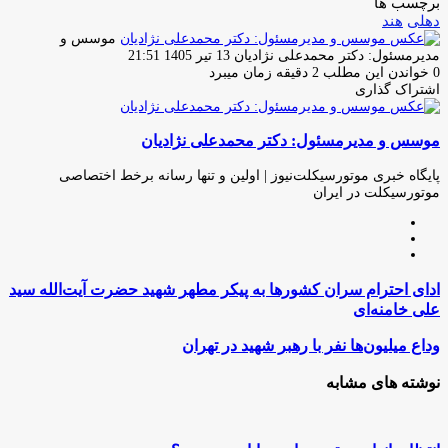
برچسب ها
دهلی
هند
موسس و
ارسال
مدیرمسئول: دکتر محمدعلی نژادیان
13 تیر 1405 21:51
ایمیل
0
خواندن این مطلب 2 دقیقه زمان میبرد
اشتراک گذاری
چاپ
فیس
توئیتر
واتس
تلگرام
لینکدین
اشتراک
(X)
آپ
بوک
گذاری
موسس و مدیرمسئول: دکتر محمدعلی نژادیان
از
طریق
ایمیل
پایگاه خبری موتورسیکلت‌نیوز | اولین و تنها رسانه برخط اختصاصی
موتورسیکلت در ایران
وبسایت
لینکدین
اینستاگرام
ادای
ادای احترام سران کشورها به پیکر مطهر شهید حضرت آیت‌الله سید
احترام
علی خامنه‌ای
سران
کشورها
وداع
وداع میلیون‌ها نفر با رهبر شهید در تهران
به
میلیون‌ها
پیکر
نفر
نوشته های مشابه
مطهر
با
شهید
رهبر
حضرت
شهید
آیت‌الله
در