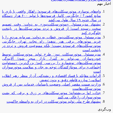
اخبار مهم
وام‌های نوسازی موتورسیکلت‌های فرسوده؛ راهکار واقعی یا بازی با
منابع کشور؟ / جایگزینی کامل فرسوده‌ها با تولید ۶۰۰ هزار دستگاه
در سال حدود ۱۹ سال طول می‌کشد
پیشنهاد مدیرمسئول «موتورسیکلت‌نیوز» به دولت: وقت تصمیم
سخت رسیده است؛ از فروش و تردد موتورسیکلت‌ها در پایتخت
جلوگیری کنید
مدیرمسئول موتورسیکلت‌نیوز خطاب به دولت: سرمایه مردم را با
خرید موتورهای برقی هدر ندهید/ راه نجات تهران جایگزینی
موتورسیکلت‌های فرسوده نیست؛ بلکه ممنوعیت فروش و تردد در
پایتخت است
مدیرمسئول موتورسیکلت نیوز: طرح تولید موتورسیکلت توسط
خودروسازان می‌تواند به کنترل بازار منجر شود/ آلایندگی
موتورسیکلت‌های نوشماره را بررسی کنید/ بزرگ‌ترین «مسئولیت
اجتماعی» برای مونتاژکنندگان توجه به جان و سلامت موتورسواران
است
الزامات مقابله با فساد اقتصادی و ریشه‌کنی آن از منظر رهبر انقلاب
اسلامی؛ مبارزه قاطع، دقیق و بدون تبعیض
وزارت صمت مقصر اصلی وضعیت نابسامان خدمات پس از فروش
موتورسیکلت‌هاست
جذاب اما بی‌پشتوانه؛ موتورسیکلت‌های پر زرق‌ و برقی که پشت
موتورسواران را خالی می‌کنند
پیشنهاد طرح ملی تولید موتورسیکلت در ایران به واسطه حاکمیت
وب‌گردی