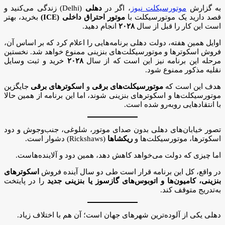
به گزارش
موتورسیکلت نیوز
، اگر در
دهلی
(Delhi) زندگی می‌کنید و
قصد دارید یک موتورسیکلت با
موتور احتراق داخلی (ICE)
بخرید، بهتر
است این کار را قبل از سال
۲۰۲۸
انجام دهید.
اوایل همین هفته، دولت دهلی برنامه‌هایی را اعلام کرد که بر اساس آن،
فروش اسکوترها و موتورسیکلت‌های بنزینی ممنوع خواهد شد. نخستین
مرحله این برنامه نیز این است که از سال
۲۰۲۸
خرید و ثبت وسایل
نقلیه مذکور ممنوع شود.
هدف این است که
موتورسیکلت‌های برقی
و
اسکوترهای برقی
جایگزین
موتورسیکلت‌ها و اسکوترهای بنزینی شوند، اما این برنامه از همین حالا
با انتقادهایی روبه‌رو شده است.
تصور خیابان‌های دهلی بدون صدای موتور، شلوغی، جنب‌وجوش و دود
اسکوترها، موتورسیکلت‌ها و
ریکشاها
(Rickshaws) دشوار است.
اما چیزی که دولت می‌خواهد کاهش دهد، همین دود و آلاینده‌هاست.
در واقع، کل این برنامه قرار است طی دو سال آینده فروش
اسکوترهای
بنزینی، کامیون‌ها و اتوبوس‌های گازسوز یا بنزینی جدید
را در پایتخت
به‌تدریج متوقف کند.
دهلی یکی از آلوده‌ترین شهرهای جهان است؛ آن هم با اختلاف زیاد.