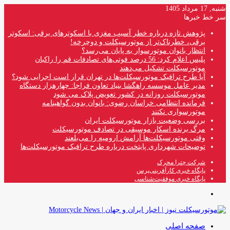
شنبه, 17 مرداد 1405
سر خط خبرها
پژوهش تازه درباره خطر آسیب مغزی با اسکوترهای برقی: اسکوتر
برقی، خطرناک‌تر از موتورسیکلت و دوچرخه!
انتظار بانوان موتورسوار به پایان می‌رسد؟
پلیس اعلام کرد: 56 درصد فوتی‌های تصادفات قم را راکبان
موتورسیکلت تشکیل می‌دهند
آیا طرح ترافیک موتورسیکلت‌ها در تهران قرار است اجرایی شود؟
مدیر عامل موسسه راهگشا بنیاد تعاون فراجا: چهارهزار دستگاه
موتورسیکلت روزانه در کشور تعویض پلاک می شود
فرمانده انتظامی خراسان رضوی: بانوان بدون گواهینامه
موتورسواری نکنند
بررسی وضعیت بازار موتورسیکلت ایران
مرگ برنده اسکار موسیقی در تصادف موتورسیکلت
وقتی موتورسیکلت‌ها آرامش ارومیه را می‌بلعند
توضیحات شهرداری پایتخت درباره طرح ترافیک موتورسیکلت‌ها
شرکت چترا محرک
پایگاه خبری کارآفرینی‌پرس
پایگاه خبری موفقیت‌شناسی
منو
صفحه اصلی