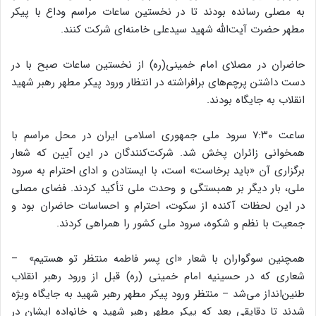
به مصلی رسانده بودند تا در نخستین ساعات مراسم وداع با پیکر
مطهر حضرت آیت‌الله شهید سیدعلی خامنه‌ای شرکت کنند.
حاضران در مصلای امام خمینی(ره) از نخستین ساعات صبح با در
دست داشتن پرچم‌های برافراشته در انتظار ورود پیکر مطهر رهبر شهید
انقلاب به جایگاه بودند.
ساعت ۷:۳۰ سرود ملی جمهوری اسلامی ایران در محل مراسم با
همخوانی زائران پخش شد. شرکت‌کنندگان در این آیین که شعار
برگزاری آن «باید برخاست» است، با ایستادن و ادای احترام به سرود
ملی، بار دیگر بر همبستگی و وحدت ملی تأکید کردند. فضای مصلی
در این لحظات آکنده از سکوت، احترام و احساسات حاضران بود و
جمعیت با نظم و شکوه، سرود ملی کشور را همراهی کردند.
همچنین سوگواران با شعار «ای پسر فاطمه منتظر تو هستیم» –
شعاری که در حسینیه امام خمینی (ره) قبل از ورود رهبر انقلاب
طنین‌انداز می‌شد – منتظر ورود پیکر مطهر رهبر شهید به جایگاه ویژه
شدند تا دقایقی بعد که پیکر مطهر رهبر شهید و خانواده ایشان در