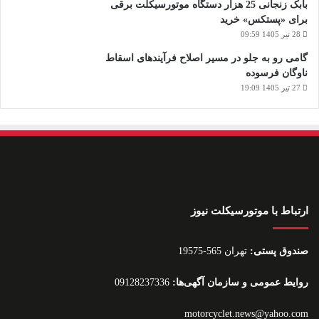
بابک زنجانی 25 هزار دستگاه موتورسیکلت برقی
برای «پستکس» خرید
28 تیر 1405 09:59
گامی رو به جلو در مسیر اصلاح فرآیندهای اسقاط
ناوگان فرسوده
27 تیر 1405 19:09
ارتباط با موتورسیکلت نیوز
صندوق پستی:
تهران 565-19575
روایط عمومی و سازمان آگهی‌ها:
09128237336
motorcyclet.news@yahoo.com