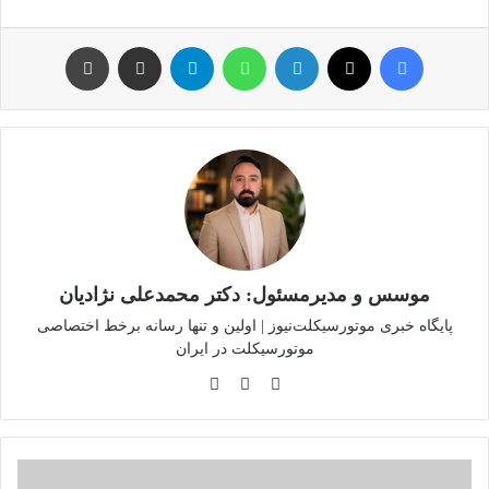
فیس بوک
توئیتر (X)
لینکدین
واتس آپ
تلگرام
اشتراک گذاری از طریق ایمیل
چاپ
موسس و مدیرمسئول: دکتر محمدعلی نژادیان
پایگاه خبری موتورسیکلت‌نیوز | اولین و تنها رسانه برخط اختصاصی
موتورسیکلت در ایران
وبسایت
لینکدین
اینستاگرام
وضعیت