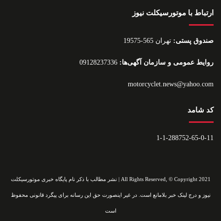
ارتباط با موتورسیکلت نیوز
صندوق پستی:
تهران 565-19575
روایط عمومی و سازمان آگهی‌ها:
09128237336
motorcyclet.news@yahoo.com
کد شامد
1-1-288752-65-0-11
All Rights Reserved, © Copyright 2021 | نشر مطالب با ذکر نام پایگاه خبری موتورسیکلت
نیوز و درج لینک خبر بلامانع است. در غیر اینصورت حق این رسانه برای پیگرد قانونی محفوظ
است