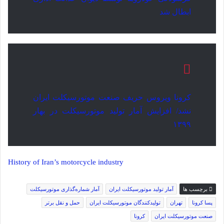
ابطال شد
کرونا ویروس حریف صنعت موتورسیکلت ایران
نشد/ افزایش آمار تولید موتورسیکلت در بهار
۱۳۹۹
History of Iran’s motorcycle industry
برچسب ها
آمار تولید موتورسیکلت ایران
آمار شماره‌گذاری موتورسیکلت
پسا کرونا
تهران
تولیدکنندگان موتورسیکلت ایران
حمل و نقل برتر
صنعت موتورسیکلت ایران
کرونا