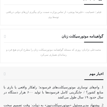
فیلم | عصبانیت «علیرضا یونچی» از تماس وزارت صمت برای پیگیری ارزهای دولتی دریافتی
توسط وی
گواهینامه موتورسیکلت زنان
محمدعلی نژادیان: روزی که مسئله گواهینامه موتورسیکلت زنان را مطرح کردم هیچ فرد و
رسانه‌ای همیاری نمی‌کرد
اخبار مهم
وام‌های نوسازی موتورسیکلت‌های فرسوده؛ راهکار واقعی یا بازی با
منابع کشور؟ / جایگزینی کامل فرسوده‌ها با تولید ۶۰۰ هزار دستگاه در
سال حدود ۱۹ سال طول می‌کشد
پیشنهاد مدیرمسئول «موتورسیکلت‌نیوز» به دولت: وقت تصمیم سخت