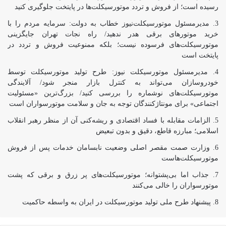
رسیده است؛ از فروش و تردد موتورسیکلت‌ها در پایتخت جلوگیری کنید
مدیرمسئول موتورسیکلت‌نیوز خطاب به دولت: سرمایه مردم را با
خرید موتورهای برقی هدر ندهید/ راه نجات تهران جایگزینی
موتورسیکلت‌های فرسوده نیست؛ بلکه ممنوعیت فروش و تردد در
پایتخت است
مدیرمسئول موتورسیکلت نیوز: طرح تولید موتورسیکلت توسط
خودروسازان می‌تواند به کنترل بازار منجر شود/ آلایندگی
موتورسیکلت‌های نوشماره را بررسی کنید/ بزرگ‌ترین «مسئولیت
اجتماعی» برای مونتاژکنندگان توجه به جان و سلامت موتورسواران است
الزامات مقابله با فساد اقتصادی و ریشه‌کنی آن از منظر رهبر انقلاب
اسلامی؛ مبارزه قاطع، دقیق و بدون تبعیض
وزارت صمت مقصر اصلی وضعیت نابسامان خدمات پس از فروش
موتورسیکلت‌هاست
جذاب اما بی‌پشتوانه؛ موتورسیکلت‌های پر زرق‌ و برقی که پشت
موتورسواران را خالی می‌کنند
پیشنهاد طرح ملی تولید موتورسیکلت در ایران به واسطه حاکمیت