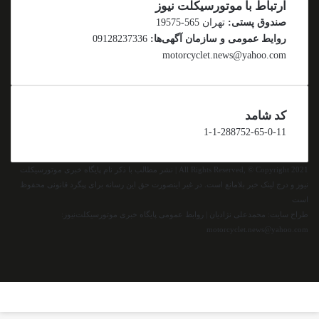
ارتباط با موتورسیکلت نیوز
صندوق پستی:
تهران 565-19575
روایط عمومی و سازمان آگهی‌ها:
09128237336
motorcyclet.news@yahoo.com
کد شامد
1-1-288752-65-0-11
All Rights Reserved, © Copyright 2021 | نشر مطالب با ذکر نام پایگاه خبری موتورسیکلت
نیوز و درج لینک خبر بلامانع است. در غیر اینصورت حق این رسانه برای پیگرد قانونی محفوظ
است
طراح سایت: محمدعلی نژادیان | روابط عمومی پایگاه خبری موتورسیکلت‌نیوز:
motorcyclet.news@yahoo.com
اینستاگرام
تلگرام
خوراک
فیس
توئیتر
واتس
تلگرام
اسکایپ
(X)
بوک
کمه
آپ
ازگشت