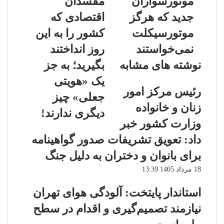
موتورسواران
مفسدان
موتورسواران
را
جدید که هرگز
اقتصادی که
جدید
از
که
مفسدان
موتورسیکلت
کشور را به این
هرگز
اقتصادی
نمی‌خواستند
روز انداختند
موتورسیکلت
که
نمی‌خواستند
کشور
نوشته های مشابه
بگیرید؛ به جز
را
یک «هویتی
به
رئیس مرکز امور
این
جعلی» چیز
روز
زنان و خانواده
دیگری ندارند!
انداختند
وزارت کشور خبر
بگیرید؛
به
داد: تعویق تشریفات صدور گواهینامه
جز
برای بانوان و دختران به دلیل جنگ
یک
«هویتی
18 مرداد 1405 13:39
جعلی»
چیز
استاندار پایتخت: آلودگی هوای تهران
دیگری
نیازمند تصمیم‌گیری و اقدام در سطح
ندارند!