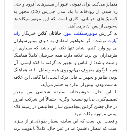
متمایز می‌کند. برای نمونه، عبور از مسیرهای آفرود و حتی
رد شدن از رودخانه با یک مدل جی‌اِس (GS) مجهز به
لاستیک‌های خیابانی، کاری است که این موتورسیکلت‌ها
به‌خوبی از پس آن برمی‌آیند.
به گزارش
موتورسیکلت نیوز
،
جاناتان کلاین
خبرنگار
راید
آپارت
نوشت: اگر بخواهیم انتقادی به دنیای موتورسواران
بی‌ام‌و وارد کنیم، شاید تنها نکته این باشد که بسیاری از
طرفداران این برند علاقه دارند همه چیزشان کاملاً هماهنگ
و ست باشد؛ از لباس و تجهیزات گرفته تا کلاه ایمنی، آن
هم با لوگوی معروف بی‌ام‌و روی همه وسایل. البته هماهنگ
بودن ظاهر و تجهیزات قابل درک است، اما گاهی این علاقه
به ست‌بودن، بیش از اندازه به چشم می‌آید.
با این حال، خوشبختانه سلیقه شخصی من معیار
تصمیم‌گیری بی‌ام‌و نیست؛ وگرنه احتمالاً این شرکت امروز
در حال جشن گرفتن پنجاهمین سال فعالیتش در زمینه کلاه
ایمنی موتورسیکلت نبود.
واقعیت این است که این سابقه بسیار طولانی‌تر از چیزی
است که انتظار داشتم؛ اما در عین حال، کاملاً با هویت برند