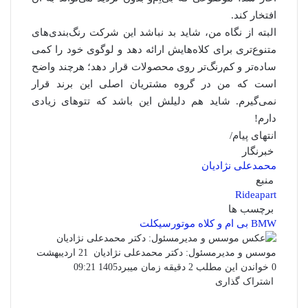
افتخار کند.
البته از نگاه من، شاید بد نباشد این شرکت رنگ‌بندی‌های
متنوع‌تری برای کلاه‌هایش ارائه دهد و لوگوی خود را کمی
ساده‌تر و کم‌رنگ‌تر روی محصولات قرار دهد؛ هرچند واضح
است که من در گروه مشتریان اصلی این برند قرار
نمی‌گیرم. شاید هم دلیلش این باشد که تتوهای زیادی
دارم!
انتهای پیام/
خبرنگار
محمدعلی نژادیان
منبع
Rideapart
برچسب ها
BMW
بی ام و
کلاه موتورسیکلت
ارسال
موسس و مدیرمسئول: دکتر محمدعلی نژادیان
21 اردیبهشت
ایمیل
0
خواندن این مطلب 2 دقیقه زمان میبرد
1405 09:21
اشتراک گذاری
فیس
توئیتر
واتس
چاپ
لینکدین
تلگرام
اشتراک