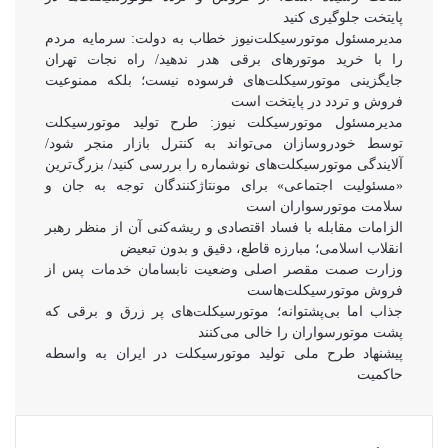
پایتخت جلوگیری کنید
مدیرمسئول موتورسیکلت‌نیوز خطاب به دولت: سرمایه مردم
را با خرید موتورهای برقی هدر ندهید/ راه نجات تهران
جایگزینی موتورسیکلت‌های فرسوده نیست؛ بلکه ممنوعیت
فروش و تردد در پایتخت است
مدیرمسئول موتورسیکلت نیوز: طرح تولید موتورسیکلت
توسط خودروسازان می‌تواند به کنترل بازار منجر شود/
آلایندگی موتورسیکلت‌های نوشماره را بررسی کنید/ بزرگ‌ترین
«مسئولیت اجتماعی» برای مونتاژکنندگان توجه به جان و
سلامت موتورسواران است
الزامات مقابله با فساد اقتصادی و ریشه‌کنی آن از منظر رهبر
انقلاب اسلامی؛ مبارزه قاطع، دقیق و بدون تبعیض
وزارت صمت مقصر اصلی وضعیت نابسامان خدمات پس از
فروش موتورسیکلت‌هاست
جذاب اما بی‌پشتوانه؛ موتورسیکلت‌های پر زرق‌ و برقی که
پشت موتورسواران را خالی می‌کنند
پیشنهاد طرح ملی تولید موتورسیکلت در ایران به واسطه
حاکمیت