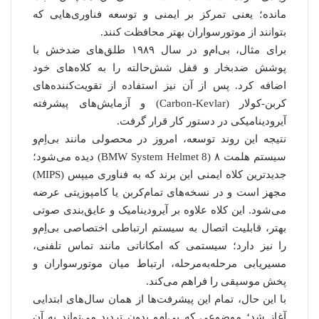
مانده؛ یعنی تمرکز بر ایمنی و توسعه فناوری‌هایی که
بتوانند از موتورسواران بهتر محافظت کنند.
برای مثال، بی‌ام‌و در سال ۱۹۸۹ طلق‌های ضدخش با
پوشش ضدبخار و قفل شش‌حالته را به کلاه‌های خود
اضافه کرد. پس از آن نیز استفاده از تقویت‌کننده‌های
کربن-کولار (Carbon-Kevlar) و آزمایش‌های پیشرفته
آیرودینامیکی در دستور کار قرار گرفت.
نتیجه این روند توسعه، امروز در محصولی مانند بی‌اِم‌و
سیستم هلمت ۸ (BMW System Helmet 8) دیده می‌شود؛
جدیدترین کلاه ایمنی این برند که به فناوری میپس (MIPS)
مجهز است و در نسخه‌های تمام‌کربن یا کامپوزیتی عرضه
می‌شود. این کلاه علاوه بر آیرودینامیک و عایق‌بندی صوتی
بهتر، قابلیت اتصال به سیستم ارتباطی اختصاصی بی‌اِم‌و
را نیز دارد؛ سیستمی که امکاناتی مانند تماس تلفنی،
مسیریابی مرحله‌به‌مرحله، ارتباط میان موتورسواران و
پخش موسیقی را فراهم می‌کند.
با این حال، تمام این پیشرفت‌ها از همان سال‌های ابتدایی
آغاز شد؛ موضوعی که بی‌اِم‌و بدون تردید می‌تواند به آن