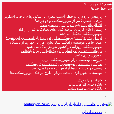
شنبه, 17 مرداد 1405
سر خط خبرها
پژوهش تازه درباره خطر آسیب مغزی با اسکوترهای برقی: اسکوتر
برقی، خطرناک‌تر از موتورسیکلت و دوچرخه!
انتظار بانوان موتورسوار به پایان می‌رسد؟
پلیس اعلام کرد: 56 درصد فوتی‌های تصادفات قم را راکبان
موتورسیکلت تشکیل می‌دهند
آیا طرح ترافیک موتورسیکلت‌ها در تهران قرار است اجرایی شود؟
مدیر عامل موسسه راهگشا بنیاد تعاون فراجا: چهارهزار دستگاه
موتورسیکلت روزانه در کشور تعویض پلاک می شود
فرمانده انتظامی خراسان رضوی: بانوان بدون گواهینامه
موتورسواری نکنند
بررسی وضعیت بازار موتورسیکلت ایران
مرگ برنده اسکار موسیقی در تصادف موتورسیکلت
وقتی موتورسیکلت‌ها آرامش ارومیه را می‌بلعند
توضیحات شهرداری پایتخت درباره طرح ترافیک موتورسیکلت‌ها
شرکت چترا محرک
پایگاه خبری کارآفرینی‌پرس
پایگاه خبری موفقیت‌شناسی
منو
صفحه اصلی