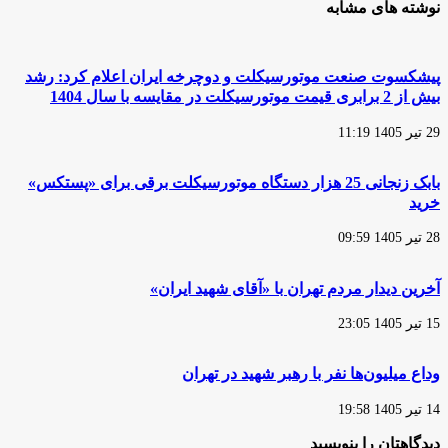
نوشته های مشابه
هشدار
درصد
امروز
تصادف‌های
را
مرگبار
می‌دادیم
مربوط
پیشکسوت صنعت موتورسیکلت و دوچرخه ایران اعلام کرد: رشد
به
بیش از 2 برابری قیمت موتورسیکلت در مقایسه با سال 1404
موتورسواران
است
29 تیر 1405 11:19
بابک زنجانی 25 هزار دستگاه موتورسیکلت برقی برای «پستکس»
خرید
28 تیر 1405 09:59
آخرین دیدار مردم تهران با «آقای شهید ایران»
15 تیر 1405 23:05
وداع میلیون‌ها نفر با رهبر شهید در تهران
14 تیر 1405 19:58
دیدگاهتان را بنویسید