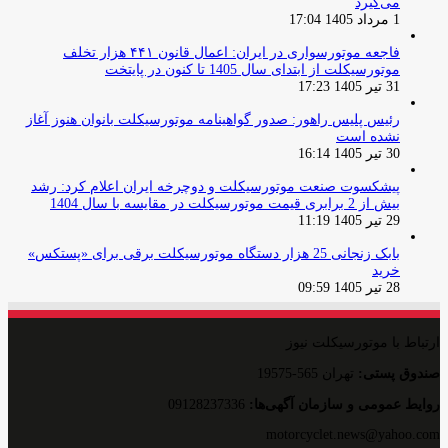
می‌گیرد
1 مرداد 1405 17:04
فاجعه موتورسواری در ایران: اعمال قانون ۴۴۱ هزار تخلف
موتورسیکلت از ابتدای سال 1405 تا کنون در پایتخت
31 تیر 1405 17:23
رئیس پلیس راهور: صدور گواهینامه موتورسیکلت بانوان هنوز آغاز
نشده است
30 تیر 1405 16:14
پیشکسوت صنعت موتورسیکلت و دوچرخه ایران اعلام کرد: رشد
بیش از 2 برابری قیمت موتورسیکلت در مقایسه با سال 1404
29 تیر 1405 11:19
بابک زنجانی 25 هزار دستگاه موتورسیکلت برقی برای «پستکس»
خرید
28 تیر 1405 09:59
ارتباط با موتورسیکلت نیوز
صندوق پستی:
تهران 565-19575
روایط عمومی و سازمان آگهی‌ها:
09128237336
motorcyclet.news@yahoo.com