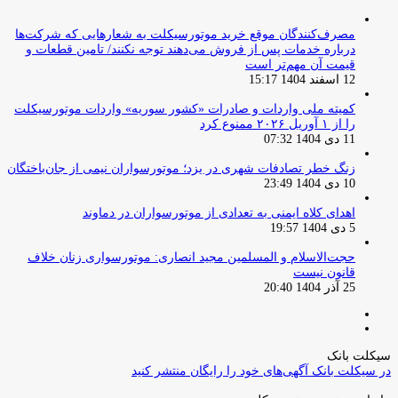
مصرف‌کنندگان موقع خرید موتورسیکلت به شعارهایی که شرکت‌ها
درباره خدمات پس از فروش می‌دهند توجه نکنند/ تامین قطعات و
قیمت آن مهم‌تر است
12 اسفند 1404 15:17
کمیته ملی واردات و صادرات «کشور سوریه» واردات موتورسیکلت
را از ۱ آوریل ۲۰۲۶ ممنوع کرد
11 دی 1404 07:32
زنگ خطر تصادفات شهری در یزد؛ موتورسواران نیمی از جان‌باختگان
10 دی 1404 23:49
اهدای کلاه ایمنی به تعدادی از موتورسواران در دماوند
5 دی 1404 19:57
حجت‌الاسلام و المسلمین مجید انصاری: موتورسواری زنان خلاف
قانون نیست
25 آذر 1404 20:40
صفحه
صفحه
قبلی
بعدی
سیکلت بانک
در سیکلت بانک آگهی‌های خود را رایگان منتشر کنید