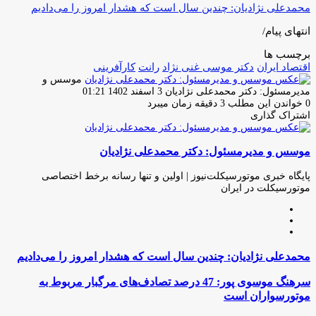
محمدعلی نژادیان: چندین سال است که هشدار امروز را می‌دادیم
انتهای پیام/
برچسب ها
اقتصاد ایران
دکتر موسی غنی نژاد
رانت
کارآفرینی
موسس و
ارسال
مدیرمسئول: دکتر محمدعلی نژادیان
3 اسفند 1402 01:21
ایمیل
0
خواندن این مطلب 3 دقیقه زمان میبرد
اشتراک گذاری
چاپ
فیس
توئیتر
واتس
تلگرام
لینکدین
اشتراک
(X)
آپ
بوک
گذاری
موسس و مدیرمسئول: دکتر محمدعلی نژادیان
از
طریق
ایمیل
پایگاه خبری موتورسیکلت‌نیوز | اولین و تنها رسانه برخط اختصاصی
موتورسیکلت در ایران
وبسایت
لینکدین
اینستاگرام
محمدعلی
محمدعلی نژادیان: چندین سال است که هشدار امروز را می‌دادیم
نژادیان:
چندین
سرهنگ
سرهنگ موسوی پور: 47 درصد تصادف‌های مرگبار مربوط به
سال
موسوی
موتورسواران است
است
پور:
که
47