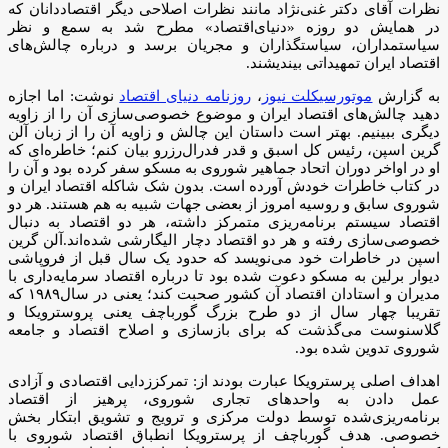
نظرات آقای دکتر غنی‌نژاد مانند نظرات اصلاحی دیگر اقتصاددانان که
در همایش دو روزه «دنیای‌اقتصاد» مطرح شد به سمع و نظر
سیاستمداران، سیاستگذاران و مجریان برسد و درباره چالش‌های
اقتصاد ایران تمهیداتی بیندیشند.
به گزارش
موتورسیکلت نیوز
،
روزنامه دنیای اقتصاد
نوشت: اما اجازه
دهید چالش‌های اقتصاد ایران و موضوع خصوصی‌سازی آن را از زاویه
دیگری ببینیم. بهتر است داستان این چالش و زاویه آن را از زبان آلن
گرین اسپن، رئیس کل اسبق و قدر فدرال‌رزرو بیان کنم؛ خاطره‌ای که
او در اواخر دوران اتحاد جماهیر شوروی به مسکو سفر کرده بود و آن را
در کتاب خاطرات خودش آورده است. بدون شک شاکله اقتصاد ایران و
شوروی سابق و روسیه امروز از بعضی جهات شبیه به هم هستند. هر دو
اقتصاد سیستم برنامه‌ریزی متمرکز داشته‌، هر دو اقتصاد به دنبال
خصوصی‌سازی رفته‌ و هر دو اقتصاد دچار الیگارشی شده‌اند.آلن گرین
اسپن در خاطرات خود می‌نویسد که حدود یک سال قبل از فروپاشی
دیوار برلین به مسکو دعوت شده بود تا درباره اقتصاد سرمایه‌داری با
مدیران و استادان اقتصاد آن کشور صحبت کند؛ یعنی در سال۱۹۸۹ که
تقریبا چهار سال از دو طرح بزرگ گورباچف یعنی پروسترویکا و
گلاسنوست می‌گذشت که برای بازسازی و اصلاح اقتصاد و جامعه
شوروی تدوین شده بود.
اهداف اصلی پرسترویکا عبارت بودند از: تمرکززدایی اقتصادی و آزادی
عمل دادن به واحدهای تجاری شوروی، پرهیز از اقتصاد
برنامه‌ریزی‌شده توسط دولت مرکزی و ترویج و تشویق ابتکار بخش
خصوصی. هدف گورباچف از پرسترویکا انطباق اقتصاد شوروی با