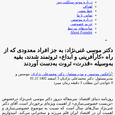
درباره موتورسیکلت نیوز
اهداف
خط مشی
تماس با ما
درباره موسس
حریم خصوصی
سایت‌های مرتبط
About Founder
جستجو
برای
دکتر موسی غنی‌نژاد: به جز افراد معدودی که از
راه «کارآفرینی و ابداع» ثروتمند شدند، بقیه
به‌وسیله «قدرت» ثروت به‌دست آوردند
موسس و
ارسال
مدیرمسئول: دکتر محمدعلی نژادیان
3 اسفند 1402 01:21
ایمیل
0
خواندن این مطلب 3 دقیقه زمان میبرد
روزنامه دنیای اقتصاد: سرمقاله دیروز دکتر موسی غنی‌نژاد درخصوص
«بن‌بست خصوصی‌سازی» از اهمیت ویژه‌ای برخوردار است. آقای دکتر
غنی‌نژاد سال‌های سال است که نسبت به موضوع خصوصی‌سازی و
اهمیت آن در اقتصاد ایران قلم می‌زند و سخنرانی می‌کند. امیدواریم