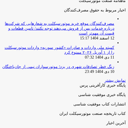
ماهنامه صنعت موتورسیکلت
اخبار مربوط به حقوق مصرف‌کنندگان
مصرف‌کنندگان موقع خرید موتورسیکلت به شعارهایی که شرکت‌ها
درباره خدمات پس از فروش می‌دهند توجه نکنند/ تامین قطعات و
قیمت آن مهم‌تر است
12 اسفند 1404 15:17
کمیته ملی واردات و صادرات «کشور سوریه» واردات موتورسیکلت
را از ۱ آوریل ۲۰۲۶ ممنوع کرد
11 دی 1404 07:32
زنگ خطر تصادفات شهری در یزد؛ موتورسواران نیمی از جان‌باختگان
10 دی 1404 23:49
نمایش بیشتر
پایگاه خبری کارآفرینی پرس
پایگاه خبری موفقیت شناسی
انتشارات کتاب موفقیت شناسی
کتاب تاریخچه صنعت موتورسیکلت ایران
آخرین اخبار