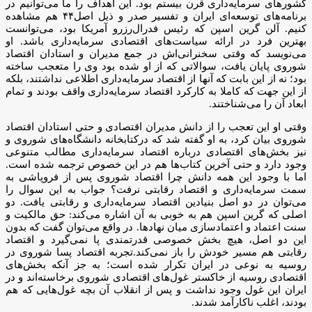
کشورهای سرمایه‌داری قرن بیستم بود. این اهداف را ما می‌توانیم در
برنامه‌های توسعه‌ای ایران و تفسیر صدر و ذیل اصل۴۴ هم مشاهده
کنیم. آلن گرین اسپن که رئیس فدرال‌رزرو آمریکا بود، می‌توانست
بهترین فرد در ارائه سیاست‌های اقتصادی سرمایه‌داری باشد. او
می‌نویسد که وقتی سخنرانی‌اش در جمع مدیران و استادان اقتصاد
شوروی پایان یافت، سوالاتی که از او شده بود وی را متعجب ساخته
بود؛ نه از این بابت که آنها از اقتصاد سرمایه‌داری اطلاعی نداشتند، بلکه
از این جهت که کاملا به کارکرد اقتصاد سرمایه‌داری واقف بودند و تمام
ابعاد آن را می‌شناختند.
وقتی او این تعجب را از دانش مدیران اقتصادی و حتی استادان اقتصاد
شوروی بیان کرد، به او گفته شد که درکتابخانه دانشگاه‌های شوروی و
نیز بخش‌های اقتصادی درباره اقتصاد سرمایه‌داری مطالب متنوعی
وجود دارد و حتی آخرین کتاب‌ها هم در این خصوص ترجمه شده است.
اما با وجود این همه دانش چرا اقتصاد شوروی پس از فروپاشی به
سمت سرمایه‌داری و اقتصاد رقابتی نرفت؟ جواب به این سوال را
می‌توان در دو اصل بنیادین اقتصاد سرمایه‌داری و رقابتی یافت. دو
اصلی که گرین اسپن هم به خوبی به آن اشاره می‌کند: حق مالکیت و
سنت اعتماد و اعتماد‌سازی میان نهادها. در واقع می‌توان گفت که بدون
این دو اصل، هیچ بخش خصوصی قدرتمندی پا نمی‌گیرد و اقتصاد
رقابتی هم مسیر خودش را باز نمی‌کند.تجربه اقتصاد پسا شوروی در
روسیه به نوعی در ایران تکرار شده است؛ به جز آنکه بخش‌های
اقتصادی روسیه از خاکستر غول‌های اقتصادی شوروی برخاسته‌اند و در
ایران این غول وجود نداشت و پس از انقلاب آن بچه غول‌هایی که هم
بودند، اغلب ناکارآمد شدند.