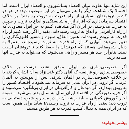
این شاید تنها تفاوت میان اقتصاد پساشوروی و اقتصاد ایران است. اما
احتمالا یک شباهت دیگر را هم می‌توان در این موضوع دید: در هر دو
کشور ثروتمندان بسیاری از راه قدرت به ثروت رسیدند؛ بر خلاف
اقتصاد سرمایه‌داری که افراد از راه شایستگی و ابداع به ثروت و سپس
به قدرت می‌رسند. در ایران اگر مشاهده کنیم به جز افراد معدودی که
از راه کارآفرینی و ابداع به ثروت رسیده‌اند، بقیه را اگر رصد کنیم از راه
قدرت به ثروت رسیده‌اند. همین اتفاق، شیوه و مسیر قانون‌گذاری را
تغییر می‌دهد. آنهایی که از راه قدرت به ثروت رسیده‌اند، معمولا به
دنبال شیوه‌هایی هستند که قدرتشان را حفظ کنند تا ثروتشان آسیب
نبیند. بنابراین سد هر مسیر و راهی می‌شوند که می‌تواند به قدرت آنها
صدمه بزند.
اگر خصوصی‌سازی در ایران موفق نشد، درست بر خلاف
خصوصی‌سازی رنو فرانسه که آقای دکتر غنی‌نژاد به آن اشاره کردند یا
بر خلاف خصوصی‌سازی در آلمان شرقی پس از پیوستن به آلمان
غربی، اگر ثروتی در ایران تبدیل به سرمایه نمی‌شود تا اقتصاد کشور را
به رونق بیندازد، اگر مبدعان و کارآفرینان در ایران بی‌انگیزه می‌شوند و
اگر فریب‌خوردگی در اقتصاد ایران سال به سال بدتر می‌شود – نمونه
اخیر کوروش کمپانی – باید ریشه آن را در مسیر و شیوه دستیابی به
ثروت دید: یعنی از راه قدرت به ثروت رسیدن! شاید برای همین است
که در ایران همه به دنبال کسب قدرت به هر طریق هستند.
بیشتر بخوانید: