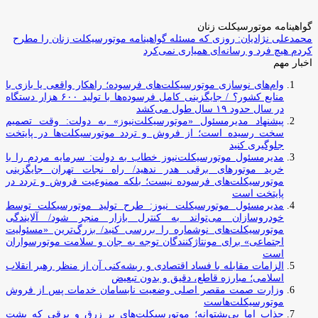
گواهینامه موتورسیکلت زنان
محمدعلی نژادیان: روزی که مسئله گواهینامه موتورسیکلت زنان را مطرح
کردم هیچ فرد و رسانه‌ای همیاری نمی‌کرد
اخبار مهم
وام‌های نوسازی موتورسیکلت‌های فرسوده؛ راهکار واقعی یا بازی با
منابع کشور؟ / جایگزینی کامل فرسوده‌ها با تولید ۶۰۰ هزار دستگاه
در سال حدود ۱۹ سال طول می‌کشد
پیشنهاد مدیرمسئول «موتورسیکلت‌نیوز» به دولت: وقت تصمیم
سخت رسیده است؛ از فروش و تردد موتورسیکلت‌ها در پایتخت
جلوگیری کنید
مدیرمسئول موتورسیکلت‌نیوز خطاب به دولت: سرمایه مردم را با
خرید موتورهای برقی هدر ندهید/ راه نجات تهران جایگزینی
موتورسیکلت‌های فرسوده نیست؛ بلکه ممنوعیت فروش و تردد در
پایتخت است
مدیرمسئول موتورسیکلت نیوز: طرح تولید موتورسیکلت توسط
خودروسازان می‌تواند به کنترل بازار منجر شود/ آلایندگی
موتورسیکلت‌های نوشماره را بررسی کنید/ بزرگ‌ترین «مسئولیت
اجتماعی» برای مونتاژکنندگان توجه به جان و سلامت موتورسواران
است
الزامات مقابله با فساد اقتصادی و ریشه‌کنی آن از منظر رهبر انقلاب
اسلامی؛ مبارزه قاطع، دقیق و بدون تبعیض
وزارت صمت مقصر اصلی وضعیت نابسامان خدمات پس از فروش
موتورسیکلت‌هاست
جذاب اما بی‌پشتوانه؛ موتورسیکلت‌های پر زرق‌ و برقی که پشت