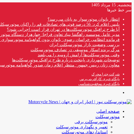
پنجشنبه, 15 مرداد 1405
سر خط خبرها
انتظار بانوان موتورسوار به پایان می‌رسد؟
پلیس اعلام کرد: 56 درصد فوتی‌های تصادفات قم را راکبان موتورسیکلت تشکیل می‌دهند
آیا طرح ترافیک موتورسیکلت‌ها در تهران قرار است اجرایی شود؟
مدیر عامل موسسه راهگشا بنیاد تعاون فراجا: چهارهزار دستگاه موتو
فرمانده انتظامی خراسان رضوی: بانوان بدون گواهینامه موتورسواری ن
بررسی وضعیت بازار موتورسیکلت ایران
مرگ برنده اسکار موسیقی در تصادف موتورسیکلت
وقتی موتورسیکلت‌ها آرامش ارومیه را می‌بلعند
توضیحات شهرداری پایتخت درباره طرح ترافیک موتورسیکلت‌ها
معاون زنان رییس جمهور: منتظر اعلام زمان صدور گواهینامه موتورسی
شرکت چترا محرک
پایگاه خبری کارآفرینی‌پرس
پایگاه خبری موفقیت‌شناسی
منو
صفحه اصلی
موتورسیکلت
موتورسیکلت برقی
تعمیر و نگهداری موتورسیکلت
استانداردهای موتورسیکلت