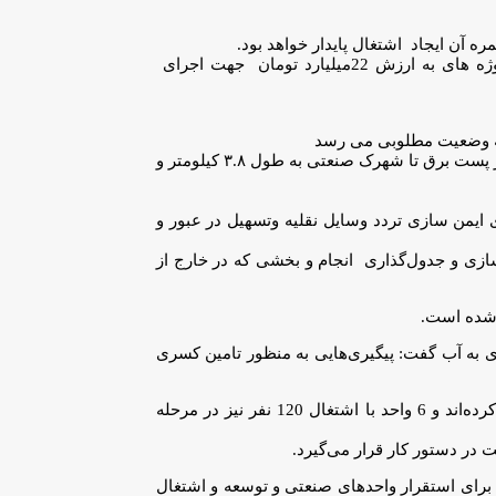
 آن ایجاد اشتغال پایدار خواهد بود.
وی با اشاره به برنامه این شرکت برای شتاب بخشیدن به تكميل زيرساخت‌های ناحيه صنعتی چنارشاهیجان در شهرستان كوهچنار گفت: پروژه های به ارزش 22میلیارد تومان جهت اجرای
به وضعیت مطلوبی می رسد
عظیمی با بیان اینکه یکی از مشکلات این ناحیه صنعتی تامین برق پایدار است گفت: با پیگیری‌های انجام شده اجرای خط اختصاصی برق دومداره از پست برق تا شهرک صنعتی به طول ۳.۸ کیلومتر و
مان خبر داد و گفت: این طرح نیز در راستای ایمن سازی تردد وسایل نقلیه وتسهیل در عبور و
 با اعتبارات این شرکت زیرسازی و جدول‌گذاری انجام و بخشی که در خارج از
به آب گفت: پیگیری‌هایی به منظور تامین کسری
عظیمی گفت: با واگذاری زمین در این ناحیه صنعتی تاکنون 31سرمایه گذار نسبت به انعقاد قرارداد با این شرکت به منظور دریافت زمین اقدام کرده‌اند و 6 واحد با اشتغال 120 نفر نیز در مرحله
ی استقرار واحد‌های صنعتی و توسعه و اشتغال