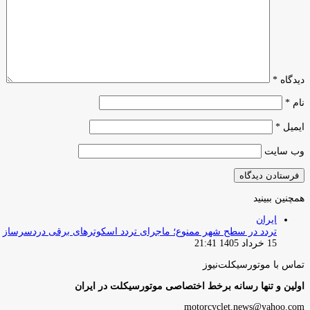
دیدگاه
*
نام
*
ایمیل
*
وب‌ سایت
همچنین ببینید
بستن
ایران
تردد در سطح شهر ممنوع؛ ماجرای تردد اسکوترهای برقی دردسرساز
15 خرداد 1405 21:41
تماس با موتورسیکلت‌نیوز
اولین و تنها رسانه برخط اختصاصی موتورسیکلت در ایران
motorcyclet.news@yahoo.com