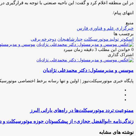
در این منطقه اعلام کرد و گفت: این ناحیه صنعتی با توجه به قرارگیری
انتهای پیام/
منبع
خبرگزاری علم و فناوری فارس
برچسب ها
اسکوتر
تولید موتورسیکلت
چنارشاهیجان
دوچرخه برقی
موسس و مدیرمسئول:
0
خواندن این مطلب 3 دقیقه زمان میبرد
اشتراک گذاری
چاپ
فیس
توئیتر
واتس
تلگرام
لینکدین
اشتراک
(X)
آپ
بوک
گذاری
موسس و مدیرمسئول: دکتر محمدعلی نژادیان
از
طریق
ایمیل
پایگاه خبری موتورسیکلت‌نیوز | اولین و تنها رسانه برخط اختصاصی موتورسیک
وبسایت
لینکدین
اینستاگرام
ممنوعیت
ممنوعیت تردد موتورسیکلت‌ها در راه‌های بارانی البرز
تردد
موتورسیکلت‌ها
زندگی‌نامه
زندگی‌نامه «ابوالفضل حجازی» از پیشکسوتان حوزه موتورسیکلت و د
در
«ابوالفضل
راه‌های
حجازی»
نوشته های مشابه
بارانی