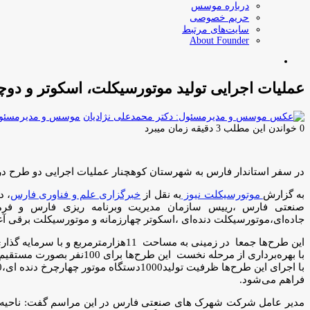
درباره موسس
حریم خصوصی
سایت‌های مرتبط
About Founder
جستجو
برای
عملیات اجرایی تولید موتورسیکلت، اسکوتر و دوچ
موسس و مدیرمسئول:
0
خواندن این مطلب 3 دقیقه زمان میبرد
در سفر استاندار فارس به شهرستان کوهچنار عملیات اجرایی دو طرح در 
به گزارش
موتورسیکلت نیوز
به نقل از
خبرگزاری علم و فناوری فارس
، د
صنعتی فارس ،رییس سازمان مدیریت وبرنامه ریزی فارس و فرما
جاده‌ای،موتورسیکلت دنده‌ای ،اسکوتر چهارزمانه و موتورسیکلت برقی آغ
این طرح‌ها جمعا در زمینی به مساحت 11هزارمترمربع و با سرمایه گذاری افزون بر 2800میلیارد ریال آغازشد.
با بهره‌برداری از مرحله نخست این طرح‌ها برای 100نفر بصورت مستقیم اشتغال ایجاد می‌شود.
فراهم می‌شود.
مدیر عامل شرکت شهرک های صنعتی فارس در این مراسم گفت: ناحیه صن