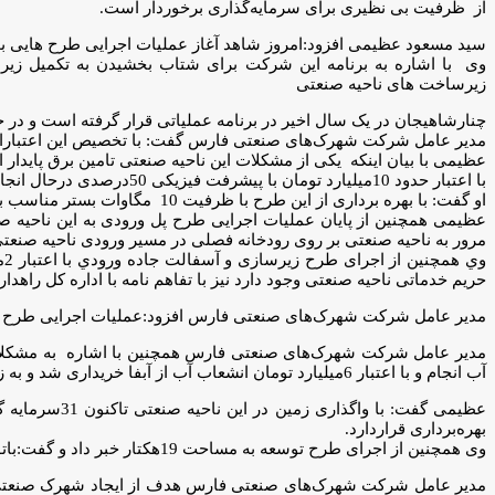
از ظرفیت بی نظیری برای سرمایه‌گذاری برخوردار است.
سید مسعود عظیمی افزود:امروز شاهد آغاز عملیات اجرایی طرح هایی بودی
زیرساخت های ناحیه صنعتی
چنارشاهیجان در یک سال اخیر در برنامه عملیاتی قرار گرفته است و در 
مدیر عامل شرکت شهرک‌های صنعتی فارس گفت: با تخصیص این اعتبارات
با اعتبار حدود 10میلیارد تومان با پیشرفت فیزیکی 50درصدی درحال انجام است.
او گفت: با بهره برداری از این طرح با ظرفیت 10 مگاوات بستر مناسب برای تامین برق پایدار فراهم می‌شود.
مرور به ناحیه صنعتی بر روی رودخانه فصلی در مسیر ورودی ناحیه صنعت
و
حریم خدماتی ناحیه صنعتی وجود دارد نیز با تفاهم نامه با اداره کل را
مدیر عامل شرکت شهرک‌های صنعتی فارس افزود:عمليات اجرايی طرح تكميل و تجهيز ساختمان نگهب
مدیر عامل شرکت شهرک‌های صنعتی فارس همچنین با اشاره به مشکلات ن
آب انجام و با اعتبار 6ميليارد تومان انشعاب آب از آبفا خريداری شد و به زودی طرح اصلاح شبکه داخلی آب نیز انجام می‌شود.
بهره‌برداری قراردارد.
وی همچنین از اجرای طرح توسعه به مساحت 19هکتار خبر داد و گفت:باتوجه به مساحت کم اراضی موجود ناحیه صنعتی،اجرای طرح توسعه بااولویت در دستور کار قرار می‌گیرد.
مدیر عامل شرکت شهرک‌های صنعتی فارس هدف از ایجاد شهرک صنعتی چ