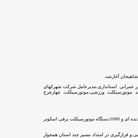
شاهیجان آغازشد.
ور عمرانی استانداری،مدیرعامل شرکت شهرکهای
ید موتورسیکلت ورزشی،موتورسیکلت چهارچرخ
با اجرای این طرح‌ها ظرفیت تولید1000دستگاه موتور چهارچرخ دنده ای،2500دستگاه موتورسیکلت اسکوتر چهارزمانه،2500دستگاه موتورسیکلت دنده ای و 1000دستگاه موتورسیکلت برقی اسکوتر
و قرارگیری در امتداد مسیر چند استان همجوار