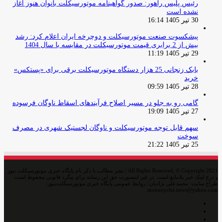
رئیس پلیس راهور: صدور گواهینامه موتورسیکلت بانوان هنوز آغاز
نشده است
30 تیر 1405 16:14
پیشکسوت صنعت موتورسیکلت و دوچرخه ایران اعلام کرد: رشد
بیش از 2 برابری قیمت موتورسیکلت در مقایسه با سال 1404
29 تیر 1405 11:19
بابک زنجانی 25 هزار دستگاه موتورسیکلت برقی برای «پستکس»
خرید
28 تیر 1405 09:59
گامی رو به جلو در مسیر اصلاح فرآیندهای اسقاط ناوگان فرسوده
27 تیر 1405 19:09
سهم قابل توجه موتورسیکلت و ناوگان لجستیک شهری در مصرف
سوخت
25 تیر 1405 21:22
All Rights Reserved, © Copyright 2021 | نشر مطالب با ذکر نام پایگاه خبری موتورسیکلت نیوز
و درج لینک خبر بلامانع است. در غیر اینصورت حق این رسانه برای پیگرد قانونی محفوظ است
طراح سایت: محمدعلی نژادیان | روابط عمومی پایگاه خبری موتورسیکلت‌نیوز:
motorcyclet.news@yahoo.com
اینستاگرام
تلگرام
خوراک