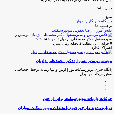
پایان پیام/
منبع
باشگاه خبرنگاران جوان
برچسب ها
دانش‌آموزان
رضا یعقوبی
موتورسیکلت
موسس و
ارسال
مدیرمسئول: دکتر محمدعلی نژادیان
9 آذر 1402 18:39
ایمیل
0
خواندن این مطلب 2 دقیقه زمان میبرد
اشتراک گذاری
چاپ
فیس
توئیتر
واتس
تلگرام
لینکدین
اشتراک
(X)
آپ
بوک
گذاری
موسس و مدیرمسئول: دکتر محمدعلی نژادیان
از
طریق
ایمیل
پایگاه خبری موتورسیکلت‌نیوز | اولین و تنها رسانه برخط اختصاصی
موتورسیکلت در ایران
وبسایت
لینکدین
اینستاگرام
جزئیات
جزئیات واردات موتورسیکلت برقی از چین
واردات
موتورسیکلت
درباره
درباره تشدید طرح برخورد با تخلفات موتورسیکلت‌سواران
برقی
تشدید