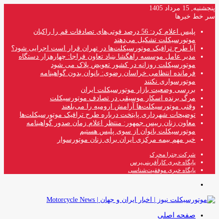
پنجشنبه, 15 مرداد 1405
سر خط خبرها
پلیس اعلام کرد: 56 درصد فوتی‌های تصادفات قم را راکبان
موتورسیکلت تشکیل می‌دهند
آیا طرح ترافیک موتورسیکلت‌ها در تهران قرار است اجرایی شود؟
مدیر عامل موسسه راهگشا بنیاد تعاون فراجا: چهارهزار دستگاه
موتورسیکلت روزانه در کشور تعویض پلاک می شود
فرمانده انتظامی خراسان رضوی: بانوان بدون گواهینامه
موتورسواری نکنند
بررسی وضعیت بازار موتورسیکلت ایران
مرگ برنده اسکار موسیقی در تصادف موتورسیکلت
وقتی موتورسیکلت‌ها آرامش ارومیه را می‌بلعند
توضیحات شهرداری پایتخت درباره طرح ترافیک موتورسیکلت‌ها
معاون زنان رییس جمهور: منتظر اعلام زمان صدور گواهینامه
موتورسیکلت بانوان از سوی پلیس هستیم
خبر مهم بیمه مرکزی ایران برای زنان موتورسوار
شرکت چترا محرک
پایگاه خبری کارآفرینی‌پرس
پایگاه خبری موفقیت‌شناسی
منو
صفحه اصلی