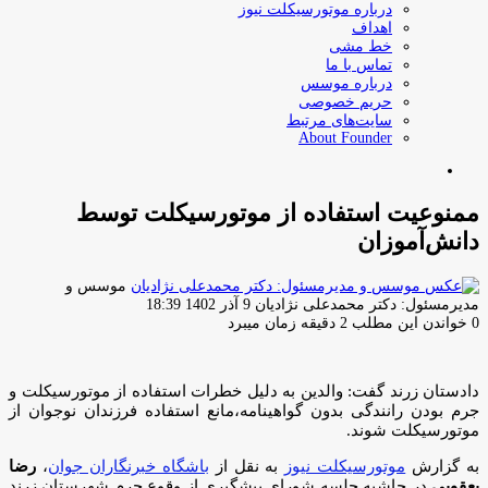
درباره موتورسیکلت نیوز
اهداف
خط مشی
تماس با ما
درباره موسس
حریم خصوصی
سایت‌های مرتبط
About Founder
جستجو
برای
ممنوعیت استفاده از موتورسیکلت توسط
دانش‌آموزان
موسس و
ارسال
مدیرمسئول: دکتر محمدعلی نژادیان
9 آذر 1402 18:39
ایمیل
0
خواندن این مطلب 2 دقیقه زمان میبرد
دادستان زرند گفت: والدین به دلیل خطرات استفاده از موتورسیکلت و
جرم بودن رانندگی بدون گواهینامه،مانع استفاده فرزندان نوجوان از
موتورسیکلت شوند.
به گزارش
موتورسیکلت نیوز
به نقل از
باشگاه خبرنگاران جوان
،
رضا
یعقوبی
در حاشیه جلسه شورای پیشگیری از وقوع جرم شهرستان زرند