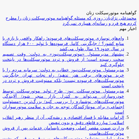
گواهینامه موتورسیکلت زنان
محمدعلی نژادیان: روزی که مسئله گواهینامه موتورسیکلت زنان را مطرح
کردم هیچ فرد و رسانه‌ای همیاری نمی‌کرد
اخبار مهم
وام‌های نوسازی موتورسیکلت‌های فرسوده؛ راهکار واقعی یا بازی با
منابع کشور؟ / جایگزینی کامل فرسوده‌ها با تولید ۶۰۰ هزار دستگاه
در سال حدود ۱۹ سال طول می‌کشد
پیشنهاد مدیرمسئول «موتورسیکلت‌نیوز» به دولت: وقت تصمیم
سخت رسیده است؛ از فروش و تردد موتورسیکلت‌ها در پایتخت
جلوگیری کنید
مدیرمسئول موتورسیکلت‌نیوز خطاب به دولت: سرمایه مردم را با
خرید موتورهای برقی هدر ندهید/ راه نجات تهران جایگزینی
موتورسیکلت‌های فرسوده نیست؛ بلکه ممنوعیت فروش و تردد در
پایتخت است
مدیرمسئول موتورسیکلت نیوز: طرح تولید موتورسیکلت توسط
خودروسازان می‌تواند به کنترل بازار منجر شود/ آلایندگی
موتورسیکلت‌های نوشماره را بررسی کنید/ بزرگ‌ترین «مسئولیت
اجتماعی» برای مونتاژکنندگان توجه به جان و سلامت موتورسواران
است
الزامات مقابله با فساد اقتصادی و ریشه‌کنی آن از منظر رهبر انقلاب
اسلامی؛ مبارزه قاطع، دقیق و بدون تبعیض
وزارت صمت مقصر اصلی وضعیت نابسامان خدمات پس از فروش
موتورسیکلت‌هاست
جذاب اما بی‌پشتوانه؛ موتورسیکلت‌های پر زرق‌ و برقی که پشت