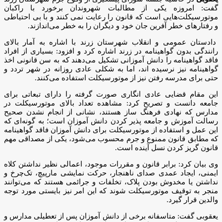
گفت: امروزه یکی از مطالبات شهروندان برخورد با راکبان
موتورسیکلت‌هایی است که قانون را رعایت نمی کنند و با بی احتیاطی
و رفتار‌های خطر آفرین جان خود و دیگران را به خطر می‌اندازند.
دادستان عمومی و انقلاب شهرستان زرند با اشاره به آمار بالای
رانندگی بدون گواهینامه در زرند اشاره کرد و افزود: بسیاری از افراد
فاقد گواهینامه را دانش آموزانی تشکیل می‌دهند که به سن قانونی اخذ
گواهینامه نیز نرسیده اند، اما به شکلی عادی روزانه در شهر تردد و
حتی برای مدرسه رفتن نیز از موتورسیکلت استفاده می‌کنند.
این مقام قضایی عادی انگاری صورت گرفته را دارای تبعاتی برای
جامعه دانست و تصریح کرد: مشاهده تعداد بالای موتورسیکلت در
مدارس که نهادی فرهنگ ساز هستند، نشانی از انجام نشدن صحیح
رسالت آموزش و جامعه پذیر کردن دانش آموزان است؛ به گونه‌ای که
این عمل و استفاده از موتورسیکلت برای دانش آموزان فاقد گواهینامه
که مطابق قانون ممنوع و جرم محسوب می‌شود، یکی از مصداقی مهم
قانون گریز کردن نسل آینده است.
وی بیان کرد: برابر قانون و مقررات موجود، اعمالی نظیر نداشتن کلاه
ایمنی، ایجاد عمدی صدای ناهنجار، حرکت نمایشی مارپیچ، تک‌چرخ و
نداشتن یا مخدوش بودن پلاک، تخلفات و جرائمی هستند که می‌توانند
منجر به توقیف موتورسیکلت شوند که این امر نیز بایستی مورد توجه
والدین قرار گیرد.
یعقوبی گفت: متاسفانه برخی از دانش آموزان پس از تعطیلی مدارس و