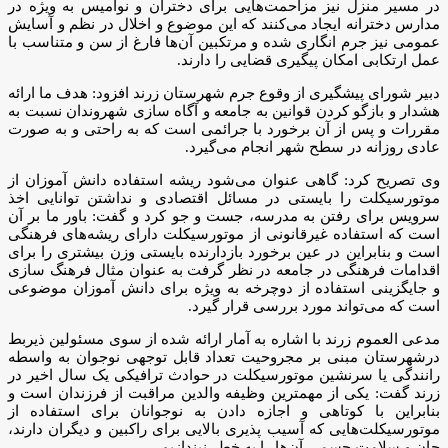
در مسیر منزل نیز مزاحمت‌هایی برای دختران و نوامیس به ویژه در
مدارس دخترانه ایجاد می‌کنند که این موضوع و اخلال در نظم و آسایش
عمومی نیز جرم انگاری شده و مرتکبین آن‌ها فارغ از سن و متناسب با
عمل ارتکابی امکان پیگیری قضایی را دارند.
دبیر شورای پیشگیری از وقوع جرم شهرستان زرند افزود: هدف ما ارائه
هشدار و بازگو کردن قوانین به جامعه و آگاه سازی شهروندان نسبت به
مقررات و پس از آن برخورد با جرائمی است که به راحتی و به صورت
عادی روزانه در سطح شهر انجام می‌گیرد.
وی تصریح کرد: گاهی عنوان می‌شود ریشه استفاده دانش آموزان از
موتورسیکلت را بایستی در مسائل اقتصادی و نداشتن توانایی اخذ
سرویس برای رفتن به مدرسه، جست و جو کرد و گفت: باور ما بر آن
است که استفاده غیرقانونی از موتورسیکلت دارای ریشه‌های فرهنگی
است و بنابراین در عین برخورد بازدارنده بایستی وزن بیشتری را برای
اقدامات فرهنگی در جامعه در نظر گرفت به عنوان مثال فرهنگ سازی
و جایگزینی استفاده از دوچرخه به ویژه برای دانش آموزان موضوعی
است که می‌تواند مورد بررسی قرار گیرد.
مدعی العموم زرند با اشاره به آمار ارائه شده از سوی مسئولین ذیربط
در‌شهرستان مبنی بر مجروحیت تعداد قابل توجهی نوجوان به واسطه
رانندگی یا سرنشین موتورسیکلت در حوادث ترافیکی یک سال اخیر در
زرند گفت: یکی از مهمترین وظیفه والدین مراقبت از فرزندان است و
بنابراین با کوتاهی و اجازه دادن به نوجوانان برای استفاده از
موتورسیکلت‌هایی که آسیب پذیری بالایی برای راکبین و دیگران دارند،
جان و سلامت جسمی آن‌ها را به خطر نیندازیم.