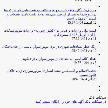
مصرف‌کنندگان موقع خرید موتورسیکلت به شعارهایی که شرکت‌ها
درباره خدمات پس از فروش می‌دهند توجه نکنند/ تامین قطعات و
قیمت آن مهم‌تر است
12 اسفند 1404 15:17
کمیته ملی واردات و صادرات «کشور سوریه» واردات موتورسیکلت
را از ۱ آوریل ۲۰۲۶ ممنوع کرد
11 دی 1404 07:32
زنگ خطر تصادفات شهری در یزد؛ موتورسواران نیمی از جان‌باختگان
10 دی 1404 23:49
اهدای کلاه ایمنی به تعدادی از موتورسواران در دماوند
5 دی 1404 19:57
حجت‌الاسلام و المسلمین مجید انصاری: موتورسواری زنان خلاف
قانون نیست
25 آذر 1404 20:40
صفحه
صفحه
قبلی
بعدی
سیکلت بانک
در سیکلت بانک آگهی‌های خود را رایگان منتشر کنید