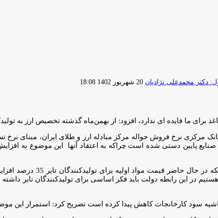
ارسال
 دکتر محمدعلی نژادیان
20 شهریور 1402 18:08
ایمیل
غذ برای ما فایده ای ندارد، افزود: از بهمن‌ماه گذشته تخصیص ارز به تول
نک مرکزی نرخ فروش حواله مرکز مبادله ارز و طلای ایران، مبنای نرخ 
نایع پایین دستی شده است چراکه به اعتقاد آنها این موضوع به افزایش 
سخنگوی انجمن صنعت تایر با اشار
ستیم در این رابطه دولت باید فکر اساسی برای تولیدکنندگان تایر داشته ب
حاشیه‌ سود کارخانجات کاهش پیدا کرده است تصریح کرد: استمرار این موضو