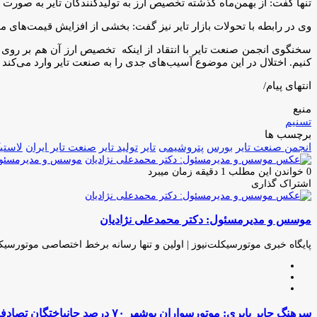
تنها گفت: از بهمن‌ماه گذشته تخصیص ارز به تولیدکنندگان تایر به صورت
وی در رابطه با تحولات بازار تایر نیز گفت: بخشی از افزایش قیمت‌های م
سخنگوی انجمن صنعت تایر با انتقاد از اینکه تخصیص ارز آن هم بر روی کاغذ
کنیم. اختلال در این موضوع آسیب‌های جدی را به صنعت تایر وارد می‌کند 
انتهای پیام/
منبع
تسنیم
برچسب ها
انجمن صنعت تایر
بورس
پتروشیمی
تایر
تولید تایر
صنعت تایر ایران
لاستی
موسس و مدیرمسئول:
0
خواندن این مطلب 1 دقیقه زمان میبرد
اشتراک گذاری
چاپ
فیس
توئیتر
واتس
تلگرام
لینکدین
اشتراک
(X)
آپ
بوک
گذاری
موسس و مدیرمسئول: دکتر محمدعلی نژادیان
از
طریق
ایمیل
پایگاه خبری موتورسیکلت‌نیوز | اولین و تنها رسانه برخط اختصاصی موتورسیک
وبسایت
لینکدین
اینستاگرام
سرهنگ
سرهنگ جابر پاپری: موتورسواران بوشهر ۷۰ درصد جانباختگان تصادفات شهری هستند