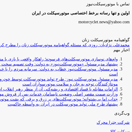
تماس با موتورسیکلت‌نیوز
اولین و تنها رسانه برخط اختصاصی موتورسیکلت در ایران
motorcyclet.news@yahoo.com
گواهینامه موتورسیکلت زنان
محمدعلی نژادیان: روزی که مسئله گواهینامه موتورسیکلت زنان را مطرح کردم
اخبار مهم
وام‌های نوسازی موتورسیکلت‌های فرسوده؛ راهکار واقعی یا بازی با منابع کشور؟ / جایگزینی کامل فرس
پیشنهاد مدیرمسئول «موتورسیکلت‌نیوز» به دولت: وقت تصمیم سخت رس
مدیرمسئول موتورسیکلت‌نیوز خطاب به دولت: سرمایه مردم را با خری
است
مدیرمسئول موتورسیکلت نیوز: طرح تولید موتورسیکلت توسط خودروسازا
مونتاژکنندگان توجه به جان و سلامت موتورسواران است
الزامات مقابله با فساد اقتصادی و ریشه‌کنی آن از منظر رهبر انقلاب 
وزارت صمت مقصر اصلی وضعیت نابسامان خدمات پس از فروش مو
جذاب اما بی‌پشتوانه؛ موتورسیکلت‌های پر زرق‌ و برقی که پشت موتور
پیشنهاد طرح ملی تولید موتورسیکلت در ایران به واسطه حاکمیت
وب‌گردی
شرکت چترا محرک
سیکلت کالا