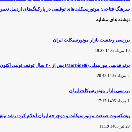
جابر
پاپری:
سرهنگ
سرهنگ فتاحی: موتورسیکلت‌های توقیفی در پارکینگ‌های اردبیل تعیین
موتورسواران
فتاحی:
بوشهر
موتورسیکلت‌های
نوشته های مشابه
۷۰
توقیفی
درصد
در
جانباختگان
پارکینگ‌های
تصادفات
اردبیل
بررسی وضعیت بازار موتورسیکلت ایران
شهری
تعیین
هستند
تکلیف
10 مرداد 1405 18:27
می‌شوند
برند قدیمی موربیدلی (Morbidelli) پس از ۴۰ سال توقف تولید، اکنون در مالکیت یک شرکت چینی قرار دارد
2 مرداد 1405 20:42
بررسی بازار موتورسیکلت ایران
1 مرداد 1405 17:17
پیشکسوت صنعت موتورسیکلت و دوچرخه ایران اعلام کرد: رشد بیش از 2 برابری قیمت موتورسیکلت در مقایسه با سا
29 تیر 1405 11:19