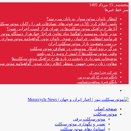
پنجشنبه, 15 مرداد 1405
سر خط خبرها
انتظار بانوان موتورسوار به پایان می‌رسد؟
پلیس اعلام کرد: 56 درصد فوتی‌های تصادفات قم را راکبان موتورسیکلت تشکیل می‌دهند
آیا طرح ترافیک موتورسیکلت‌ها در تهران قرار است اجرایی شود؟
مدیر عامل موسسه راهگشا بنیاد تعاون فراجا: چهارهزار دستگاه موتو
فرمانده انتظامی خراسان رضوی: بانوان بدون گواهینامه موتورسواری ن
بررسی وضعیت بازار موتورسیکلت ایران
مرگ برنده اسکار موسیقی در تصادف موتورسیکلت
وقتی موتورسیکلت‌ها آرامش ارومیه را می‌بلعند
توضیحات شهرداری پایتخت درباره طرح ترافیک موتورسیکلت‌ها
معاون زنان رییس جمهور: منتظر اعلام زمان صدور گواهینامه موتورسی
شرکت چترا محرک
پایگاه خبری کارآفرینی‌پرس
پایگاه خبری موفقیت‌شناسی
منو
صفحه اصلی
موتورسیکلت
موتورسیکلت برقی
تعمیر و نگهداری موتورسیکلت
استانداردهای موتورسیکلت