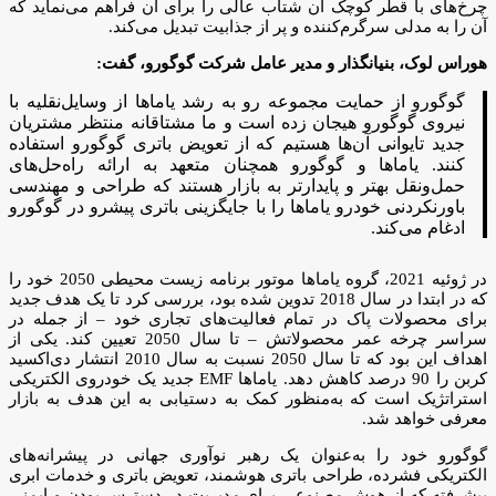
چرخ‌های با قطر کوچک آن شتاب عالی را برای آن فراهم می‌نماید که
آن را به مدلی سرگرم‌کننده و پر از جذابیت تبدیل می‌کند.
هوراس لوک، بنیانگذار و مدیر عامل شرکت گوگورو، گفت:
گوگورو از حمایت مجموعه رو به رشد یاماها از وسایل‌نقلیه با
نیروی گوگورو هیجان زده است و ما مشتاقانه منتظر مشتریان
جدید تایوانی آن‌ها هستیم که از تعویض باتری گوگورو استفاده
کنند. یاماها و گوگورو همچنان متعهد به ارائه راه‌حل‌های
حمل‌ونقل بهتر و پایدارتر به بازار هستند که طراحی و مهندسی
باورنکردنی خودرو یاماها را با جایگزینی باتری پیشرو در گوگورو
ادغام می‌کند.
در ژوئیه 2021، گروه یاماها موتور برنامه زیست محیطی 2050 خود را
که در ابتدا در سال 2018 تدوین شده بود، بررسی کرد تا یک هدف جدید
برای محصولات پاک در تمام فعالیت‌های تجاری خود – از جمله در
سراسر چرخه عمر محصولاتش – تا سال 2050 تعیین کند. یکی از
اهداف این بود که تا سال 2050 نسبت به سال 2010 انتشار دی‌اکسید
کربن را 90 درصد کاهش دهد. یاماها EMF جدید یک خودروی الکتریکی
استراتژیک است که به‌منظور کمک به دستیابی به این هدف به بازار
معرفی خواهد شد.
گوگورو خود را به‌عنوان یک رهبر نوآوری جهانی در پیشرانه‌های
الکتریکی فشرده، طراحی باتری هوشمند، تعویض باتری و خدمات ابری
پیشرفته که از هوش مصنوعی برای مدیریت در دسترس بودن و ایمنی