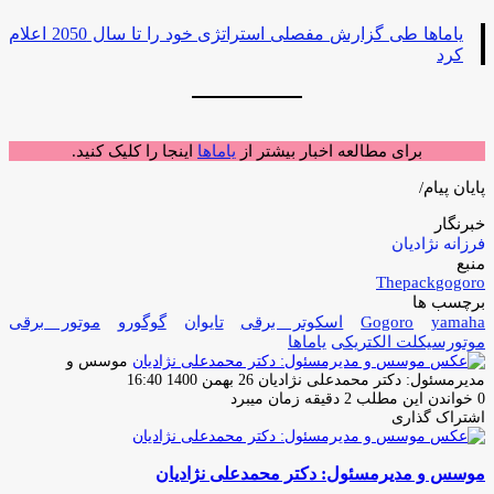
یاماها طی گزارش مفصلی استراتژی خود را تا سال 2050 اعلام
کرد
برای مطالعه اخبار بیشتر از
یاماها
اینجا را کلیک کنید.
پایان پیام/
خبرنگار
فرزانه نژادیان
منبع
Thepack
gogoro
برچسب ها
yamaha
Gogoro
اسکوتر برقی
تایوان
گوگورو
موتور برقی
موتورسیکلت الکتریکی
یاماها
موسس و
ارسال
مدیرمسئول: دکتر محمدعلی نژادیان
26 بهمن 1400 16:40
ایمیل
0
خواندن این مطلب 2 دقیقه زمان میبرد
اشتراک گذاری
چاپ
فیس
توئیتر
واتس
تلگرام
لینکدین
اشتراک
(X)
آپ
بوک
گذاری
موسس و مدیرمسئول: دکتر محمدعلی نژادیان
از
طریق