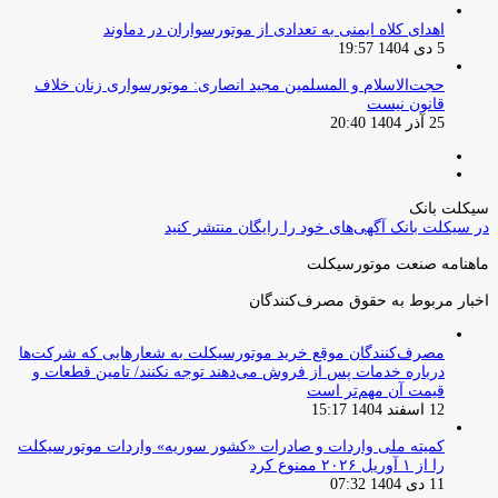
اهدای کلاه ایمنی به تعدادی از موتورسواران در دماوند
5 دی 1404 19:57
حجت‌الاسلام و المسلمین مجید انصاری: موتورسواری زنان خلاف
قانون نیست
25 آذر 1404 20:40
صفحه
صفحه
قبلی
بعدی
سیکلت بانک
در سیکلت بانک آگهی‌های خود را رایگان منتشر کنید
ماهنامه صنعت موتورسیکلت
اخبار مربوط به حقوق مصرف‌کنندگان
مصرف‌کنندگان موقع خرید موتورسیکلت به شعارهایی که شرکت‌ها
درباره خدمات پس از فروش می‌دهند توجه نکنند/ تامین قطعات و
قیمت آن مهم‌تر است
12 اسفند 1404 15:17
کمیته ملی واردات و صادرات «کشور سوریه» واردات موتورسیکلت
را از ۱ آوریل ۲۰۲۶ ممنوع کرد
11 دی 1404 07:32