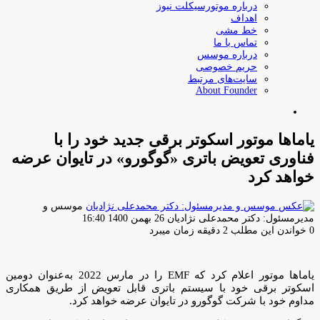
درباره موتورسیکلت نیوز
اهداف
خط مشی
تماس با ما
درباره موسس
حریم خصوصی
سایت‌های مرتبط
About Founder
جستجو
برای
یاماها موتور اسکوتر برقی جدید خود را با
فناوری تعویض باتری «گوگورو» در تایوان عرضه
خواهد کرد
موسس و
ارسال
مدیرمسئول: دکتر محمدعلی نژادیان
26 بهمن 1400 16:40
ایمیل
0
خواندن این مطلب 2 دقیقه زمان میبرد
یاماها موتور اعلام کرد که EMF را در مارس 2022 به‌عنوان دومین
اسکوتر برقی خود با سیستم باتری قابل تعویض از طریق همکاری
مداوم خود با شرکت گوگورو در تایوان عرضه خواهد کرد.