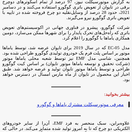
به گزارش موتورسیکلت نیوز، 97 درصد از تمام اسکوترهای دوچرخ
برقی در تایوان از تعویض باتری گوگورو استفاده می‌کنند و در دسامبر
2021، حدود 28 درصد از وسایل‌نقلیه دو چرخ فروخته شده در تایپه با
تعویض باتری گوگورو نیرو می‌گیرند.
شرکت گوگورو، پیشرو در فناوری جهانی در اکوسیستم‌های تعویض
باتری که راه‌حل‌های تحرک پایدار را برای شهرها ممکن می‌سازد، دومین
همکاری یاماها با گوگورو را اعلام کرد.
مدل EC-05 که در سال 2019 برای تایوان عرضه شد، توسط یاماها
موتور بر اساس پلت فرم یک خودروی تولیدی گوگورو طراحی شده بود.
همچنین، شاسی مدل EMF نیز توسط شعبه محلی یاماها موتور
(شرکت تحقیق و توسعه یاماها موتور تایوان) بر اساس کیت گوگورو
طراحی و توسط یاماها موتور تایوان تولید و عرضه خواهد شد. طبق
اخبار این محصول در تایوان از ماه مارس امسال در دسترس خواهد
بود.
بیشتر بخوانید:
معرفى موتورسيكلت مشترك ياماها و گوگورو
علاوه‌براین، سبک منحصر به فرد EMF، آن‌را از سایر خودروهای
الکتریکی دو چرخ که تا به امروز تولید شده متمایز می‌کند. در حالی که