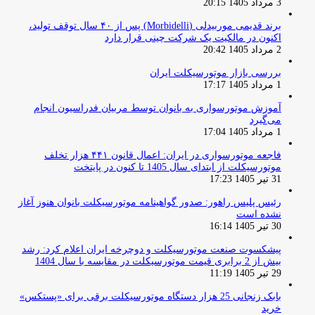
3 مرداد 1405 20:15
برند قدیمی موربیدلی (Morbidelli) پس از ۴۰ سال توقف تولید،
اکنون در مالکیت یک شرکت چینی قرار دارد
2 مرداد 1405 20:42
بررسی بازار موتورسیکلت ایران
1 مرداد 1405 17:17
آموزش موتورسواری به بانوان توسط مربیان فدراسیون انجام
می‌گیرد
1 مرداد 1405 17:04
فاجعه موتورسواری در ایران: اعمال قانون ۴۴۱ هزار تخلف
موتورسیکلت از ابتدای سال 1405 تا کنون در پایتخت
31 تیر 1405 17:23
رئیس پلیس راهور: صدور گواهینامه موتورسیکلت بانوان هنوز آغاز
نشده است
30 تیر 1405 16:14
پیشکسوت صنعت موتورسیکلت و دوچرخه ایران اعلام کرد: رشد
بیش از 2 برابری قیمت موتورسیکلت در مقایسه با سال 1404
29 تیر 1405 11:19
بابک زنجانی 25 هزار دستگاه موتورسیکلت برقی برای «پستکس»
خرید