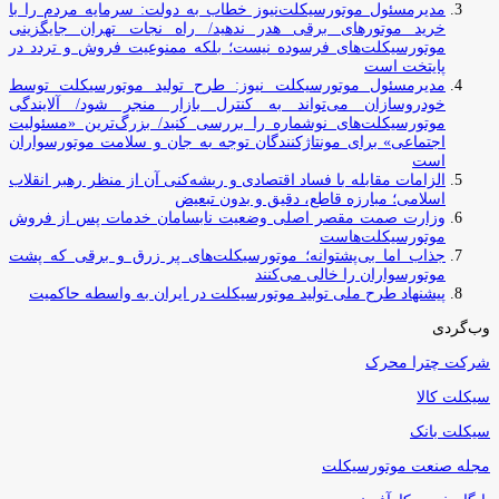
مدیرمسئول موتورسیکلت‌نیوز خطاب به دولت: سرمایه مردم را با
خرید موتورهای برقی هدر ندهید/ راه نجات تهران جایگزینی
موتورسیکلت‌های فرسوده نیست؛ بلکه ممنوعیت فروش و تردد در
پایتخت است
مدیرمسئول موتورسیکلت نیوز: طرح تولید موتورسیکلت توسط
خودروسازان می‌تواند به کنترل بازار منجر شود/ آلایندگی
موتورسیکلت‌های نوشماره را بررسی کنید/ بزرگ‌ترین «مسئولیت
اجتماعی» برای مونتاژکنندگان توجه به جان و سلامت موتورسواران
است
الزامات مقابله با فساد اقتصادی و ریشه‌کنی آن از منظر رهبر انقلاب
اسلامی؛ مبارزه قاطع، دقیق و بدون تبعیض
وزارت صمت مقصر اصلی وضعیت نابسامان خدمات پس از فروش
موتورسیکلت‌هاست
جذاب اما بی‌پشتوانه؛ موتورسیکلت‌های پر زرق‌ و برقی که پشت
موتورسواران را خالی می‌کنند
پیشنهاد طرح ملی تولید موتورسیکلت در ایران به واسطه حاکمیت
وب‌گردی
شرکت چترا محرک
سیکلت کالا
سیکلت بانک
مجله صنعت موتورسیکلت