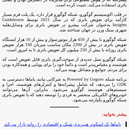
باتری استفاده می‌کند، تثبیت کرده است.
در قلب اکوسیستم گوگورو، شبکه گوگورو قرار دارد، یک پلت فرم بسیار
کارآمد برای تعویض باتری که در سال 2021 توسط Guidehouse
Insights به‌عنوان شرکت پیشرو در تعویض باتری برای وسایل‌نقلیه
شهری سبک وزن در جهان شناخته شد.
شبکه گوگورو با بیش از 450 هزار موتورسوار و بیش از 10 هزار ایستگاه
تعویض باتری در بیش از 2200 مکان مناسب میزبان 330 هزار تعویض
باتری روزانه با بیش از 250 میلیون کل تعویض باتری تا به امروز است.
شبکه گوگورو نسل جدیدی از سوخت‌گیری باتری قابل تعویض است که
هوشمند و مقیاس‌پذیر است و دائماً خود را برای پویایی و همه‌کاره بودن
برای مردم، جوامع و مشاغل بهینه می‌کند.
برنامه شبکه Powered by Gogoro به شرکایی مانند یاماها دسترسی به
GDK را می‌دهد، که شامل پیشرانه‌ها و کنترلرهای هوشمند، اجزا و
سیستم‌های هوشمند گوگورو می‌شود. بنابراین، آن‌ها می‌توانند
خودروهای الکتریکی منحصر به فردی را توسعه دهند که با تعویض باتری
شبکه گوگورو یکپارچه می‌شود.
بیشتر بخوانید:
یاماها یک اسکوتر هیبریدی شیک و اقتصادی را روانه بازار می‌کند