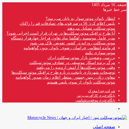
جمعه, 16 مرداد 1405
سر خط خبرها
انتظار بانوان موتورسوار به پایان می‌رسد؟
پلیس اعلام کرد: 56 درصد فوتی‌های تصادفات قم را راکبان
موتورسیکلت تشکیل می‌دهند
آیا طرح ترافیک موتورسیکلت‌ها در تهران قرار است اجرایی شود؟
مدیر عامل موسسه راهگشا بنیاد تعاون فراجا: چهارهزار دستگاه
موتورسیکلت روزانه در کشور تعویض پلاک می شود
فرمانده انتظامی خراسان رضوی: بانوان بدون گواهینامه
موتورسواری نکنند
بررسی وضعیت بازار موتورسیکلت ایران
مرگ برنده اسکار موسیقی در تصادف موتورسیکلت
وقتی موتورسیکلت‌ها آرامش ارومیه را می‌بلعند
توضیحات شهرداری پایتخت درباره طرح ترافیک موتورسیکلت‌ها
معاون زنان رییس جمهور: منتظر اعلام زمان صدور گواهینامه
موتورسیکلت بانوان از سوی پلیس هستیم
شرکت چترا محرک
پایگاه خبری کارآفرینی‌پرس
پایگاه خبری موفقیت‌شناسی
منو
صفحه اصلی