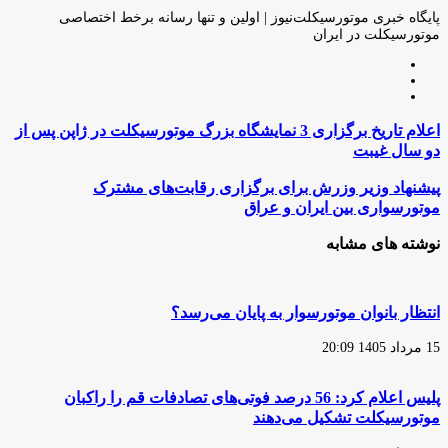
ایمیل
پایگاه خبری موتورسیکلت‌نیوز | اولین و تنها رسانه برخط اختصاصی
موتورسیکلت در ایران
وبسایت
لینکدین
اینستاگرام
اعلام
اعلام تاریخ برگزاری 3 نمایشگاه بزرگ موتورسیکلت در ژاپن پس از
تاریخ
دو سال غیبت
برگزاری
3
پیشنهاد
پیشنهاد وزیر وزرش برای برگزاری رقابت‌های مشترک
نمایشگاه
وزیر
موتورسواری بین ایران و عراق
بزرگ
وزرش
موتورسیکلت
برای
نوشته های مشابه
در
برگزاری
ژاپن
رقابت‌های
پس
مشترک
از
موتورسواری
انتظار بانوان موتورسوار به پایان می‌رسد؟
دو
بین
سال
ایران
15 مرداد 1405 20:09
غیبت
و
عراق
پلیس اعلام کرد: 56 درصد فوتی‌های تصادفات قم را راکبان
موتورسیکلت تشکیل می‌دهند