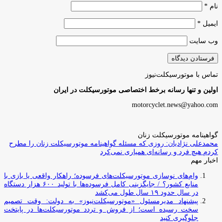
نام
*
ایمیل
*
وب‌ سایت
تماس با موتورسیکلت‌نیوز
اولین و تنها رسانه برخط اختصاصی موتورسیکلت در ایران
motorcyclet.news@yahoo.com
گواهینامه موتورسیکلت زنان
محمدعلی نژادیان: روزی که مسئله گواهینامه موتورسیکلت زنان را مطرح
کردم هیچ فرد و رسانه‌ای همیاری نمی‌کرد
اخبار مهم
وام‌های نوسازی موتورسیکلت‌های فرسوده؛ راهکار واقعی یا بازی با
منابع کشور؟ / جایگزینی کامل فرسوده‌ها با تولید ۶۰۰ هزار دستگاه
در سال حدود ۱۹ سال طول می‌کشد
پیشنهاد مدیرمسئول «موتورسیکلت‌نیوز» به دولت: وقت تصمیم
سخت رسیده است؛ از فروش و تردد موتورسیکلت‌ها در پایتخت
جلوگیری کنید