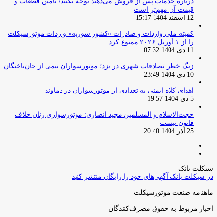
درباره خدمات پس از فروش می‌دهند توجه نکنند/ تامین قطعات و
قیمت آن مهم‌تر است
12 اسفند 1404 15:17
کمیته ملی واردات و صادرات «کشور سوریه» واردات موتورسیکلت
را از ۱ آوریل ۲۰۲۶ ممنوع کرد
11 دی 1404 07:32
زنگ خطر تصادفات شهری در یزد؛ موتورسواران نیمی از جان‌باختگان
10 دی 1404 23:49
اهدای کلاه ایمنی به تعدادی از موتورسواران در دماوند
5 دی 1404 19:57
حجت‌الاسلام و المسلمین مجید انصاری: موتورسواری زنان خلاف
قانون نیست
25 آذر 1404 20:40
صفحه
صفحه
قبلی
بعدی
سیکلت بانک
در سیکلت بانک آگهی‌های خود را رایگان منتشر کنید
ماهنامه صنعت موتورسیکلت
اخبار مربوط به حقوق مصرف‌کنندگان