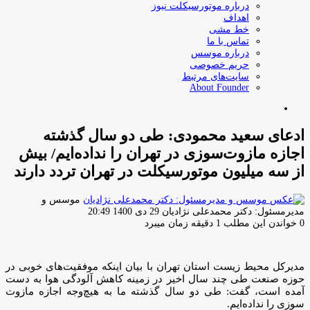
درباره موتورسیکلت نیوز
اهداف
خط مشی
تماس با ما
درباره موسس
حریم خصوصی
سایت‌های مرتبط
About Founder
جستجو
برای
ادعای سعید محمودی: طی دو سال گذشته
اجازه مازوت‌سوزی در تهران را نداده‌ایم/ بیش
از سه میلیون موتورسیکلت در تهران تردد دارند
موسس و
ارسال
مدیرمسئول: دکتر محمدعلی نژادیان
29 دی 1400 20:49
ایمیل
0
خواندن این مطلب 1 دقیقه زمان میبرد
مدیرکل محیط زیست استان تهران با بیان اینکه موفقیت‌های خوبی در
حوزه صنعت طی چند سال اخیر در زمینه کاهش آلودگی هوا به دست
آمده است، گفت: طی دو سال گذشته ما به هیچ‌وجه اجازه مازوت‌
سوزی را نداده‌ایم.