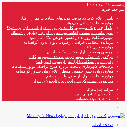
پنجشنبه, 15 مرداد 1405
سر خط خبرها
پلیس اعلام کرد: 56 درصد فوتی‌های تصادفات قم را راکبان
موتورسیکلت تشکیل می‌دهند
آیا طرح ترافیک موتورسیکلت‌ها در تهران قرار است اجرایی شود؟
مدیر عامل موسسه راهگشا بنیاد تعاون فراجا: چهارهزار دستگاه
موتورسیکلت روزانه در کشور تعویض پلاک می شود
فرمانده انتظامی خراسان رضوی: بانوان بدون گواهینامه
موتورسواری نکنند
بررسی وضعیت بازار موتورسیکلت ایران
مرگ برنده اسکار موسیقی در تصادف موتورسیکلت
وقتی موتورسیکلت‌ها آرامش ارومیه را می‌بلعند
توضیحات شهرداری پایتخت درباره طرح ترافیک موتورسیکلت‌ها
معاون زنان رییس جمهور: منتظر اعلام زمان صدور گواهینامه
موتورسیکلت بانوان از سوی پلیس هستیم
خبر مهم بیمه مرکزی ایران برای زنان موتورسوار
شرکت چترا محرک
پایگاه خبری کارآفرینی‌پرس
پایگاه خبری موفقیت‌شناسی
منو
صفحه اصلی