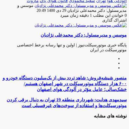
آلودگی هوا
تهران
سعید محمودی
قانون هوای پاک
مازوت
موسس و
ارسال
مدیرمسئول: دکتر محمدعلی نژادیان
29 دی 1400 20:49
ایمیل
0
خواندن این مطلب 1 دقیقه زمان میبرد
اشتراک گذاری
چاپ
فیس
توئیتر
واتس
تلگرام
لینکدین
اشتراک
(X)
آپ
بوک
گذاری
موسس و مدیرمسئول: دکتر محمدعلی نژادیان
از
طریق
ایمیل
پایگاه خبری موتورسیکلت‌نیوز | اولین و تنها رسانه برخط اختصاصی
موتورسیکلت در ایران
وبسایت
لینکدین
اینستاگرام
منصور
منصور شیشه‌فروش: شاهد تردد بیش از یک‌میلیون دستگاه خودرو و
شیشه‌فروش:
۶۰۰ هزار دستگاه موتورسیکلت در شهر اصفهان هستیم/
شاهد
خشک‌سالی؛ عامل مؤثر در آلودگی هوای اصفهان
تردد
بیش
سیدمهدی
سیدمهدی هدایت: شهرداری منطقه 19 تهران به دنبال برقی کردن
از
هدایت:
موتورسیکلت‌ها و استفاده از سوخت‌های غیرفسیلی است
یک‌میلیون
شهرداری
دستگاه
منطقه
نوشته های مشابه
خودرو
19
و
تهران
۶۰۰
به