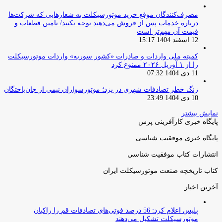
مصرف‌کنندگان موقع خرید موتورسیکلت به شعارهایی که شرکت‌ها
درباره خدمات پس از فروش می‌دهند توجه نکنند/ تامین قطعات و
قیمت آن مهم‌تر است
12 اسفند 1404 15:17
کمیته ملی واردات و صادرات «کشور سوریه» واردات موتورسیکلت
را از ۱ آوریل ۲۰۲۶ ممنوع کرد
11 دی 1404 07:32
زنگ خطر تصادفات شهری در یزد؛ موتورسواران نیمی از جان‌باختگان
10 دی 1404 23:49
نمایش بیشتر
پایگاه خبری کارآفرینی پرس
پایگاه خبری موفقیت شناسی
انتشارات کتاب موفقیت شناسی
کتاب تاریخچه صنعت موتورسیکلت ایران
آخرین اخبار
پلیس اعلام کرد: 56 درصد فوتی‌های تصادفات قم را راکبان
موتورسیکلت تشکیل می‌دهند