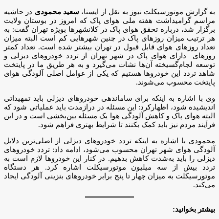
به گزارش موتورسیکلت نیوز به نقل از ایسنا،
سعید محمودی
در حاشیه
مراسم گرامیداشت هفته ملی هوای پاک که امروز در بوستان ولایت
برگزار شد، درباره تحقق هوای پاک در کلانشهرها بویژه تهران گفت: به
هر ترتیب میزان روزهای پاک در چنین شهرهایی کم است البته میزان
تعداد روزهای هوای قابل قبول در تهران بیشتر شده است. تعداد کمتر
روزهای دارای هوای پاک در شهر تهران از تردد خودروهای دیزلی و
توسعه لجام‌گسیخته آن‌ها نشات می‌گیرد و به هر طریق ما در پایتخت
شاهد تردد این خودروها هستیم که یکی از عوامل اصلی آلودگی هوای
پایتخت محسوب می‌شوند.
وی با اشاره به اینکه برای ساماندهی خودروهای دیزلی باید تمهیداتی
اندیشیده شود، اظهارکرد: این مسئله در درازمدت باید عملیاتی شود که
البته هوای پاک و کاهش آلودگی هوا یک مسئله بین‌بخشی است و در این
فرآیند مردم نیز باید کمک بکنند تا شرایط بهتری فراهم شود.
محمودی با اشاره به اینکه تردد خودروهای دیزلی از اصلی‌ترین دلایل
آلودگی هوای شهر تهران محسوب می‌شود، ادامه داد: تردد خودروهای
دیزلی را باید به‌شدت کاهش بدهیم. در کنار این خودروها لازم است به
تردد بیش از سه میلیون موتورسیکلت اشاره کرد. هر دستگاه
موتورسیکلت به میزان چهار تا پنج برابر خودروهای بنزینی آلودگی ایجاد
می‌کند.
بیشتر بخوانید: