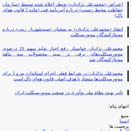
اعتراض «محمدعلی نژادیان» به‌نظر اعلام شده توسط «سازمان
حفاظت محیط‌ زیست» درباره آیین‌نامه فنی (ماده 2 قانون هوای
پاک)
انتقاد «محمدعلی نژادیان» به سخنان «سیدشهریار زینی» درباره
مونتاژکنندگان موتورسیکلت
محمدعلی نژادیان خواستار رفع اجبار تولید سهم 10 درصدی
موتورسیکلت‌های برقی در سبد محصولات سه ماهه
مونتاژکنندگان شد
محمدعلی نژادیان: در شرایط فعلی اجرای استاندارد یورو 5 برای
موتورسیکلت‌ها متضاد با هدف اصلی قانون هوای پاک است
تاثیر بهبود نظام ملی نوآوری در صنعت موتورسیکلت ایران
انتهای پیام/
منبع
ایسنا
برچسب ها