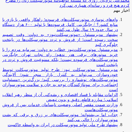
محمدعلی نژادیان: روزی که مسئله گواهینامه موتورسیکلت زنان را مطرح
کردم هیچ فرد و رسانه‌ای همیاری نمی‌کرد
اخبار مهم
وام‌های نوسازی موتورسیکلت‌های فرسوده؛ راهکار واقعی یا بازی با
منابع کشور؟ / جایگزینی کامل فرسوده‌ها با تولید ۶۰۰ هزار دستگاه
در سال حدود ۱۹ سال طول می‌کشد
پیشنهاد مدیرمسئول «موتورسیکلت‌نیوز» به دولت: وقت تصمیم
سخت رسیده است؛ از فروش و تردد موتورسیکلت‌ها در پایتخت
جلوگیری کنید
مدیرمسئول موتورسیکلت‌نیوز خطاب به دولت: سرمایه مردم را با
خرید موتورهای برقی هدر ندهید/ راه نجات تهران جایگزینی
موتورسیکلت‌های فرسوده نیست؛ بلکه ممنوعیت فروش و تردد در
پایتخت است
مدیرمسئول موتورسیکلت نیوز: طرح تولید موتورسیکلت توسط
خودروسازان می‌تواند به کنترل بازار منجر شود/ آلایندگی
موتورسیکلت‌های نوشماره را بررسی کنید/ بزرگ‌ترین «مسئولیت
اجتماعی» برای مونتاژکنندگان توجه به جان و سلامت موتورسواران
است
الزامات مقابله با فساد اقتصادی و ریشه‌کنی آن از منظر رهبر انقلاب
اسلامی؛ مبارزه قاطع، دقیق و بدون تبعیض
وزارت صمت مقصر اصلی وضعیت نابسامان خدمات پس از فروش
موتورسیکلت‌هاست
جذاب اما بی‌پشتوانه؛ موتورسیکلت‌های پر زرق‌ و برقی که پشت
موتورسواران را خالی می‌کنند
پیشنهاد طرح ملی تولید موتورسیکلت در ایران به واسطه حاکمیت