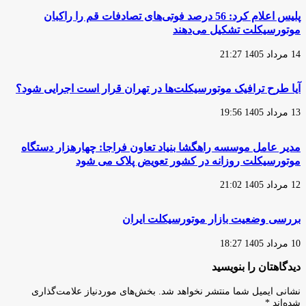
هزار
دنبال
پلیس اعلام کرد: 56 درصد فوتی‌های تصادفات قم را راکبان
دستگاه
برقی
موتورسیکلت
موتورسیکلت تشکیل می‌دهند
کردن
در
موتورسیکلت‌ها
شهر
14 مرداد 1405 21:27
و
اصفهان
استفاده
هستیم/
از
خشک‌سالی؛
آیا طرح ترافیک موتورسیکلت‌ها در تهران قرار است اجرایی شود؟
سوخت‌های
عامل
غیرفسیلی
مؤثر
13 مرداد 1405 19:56
است
در
آلودگی
هوای
مدیر عامل موسسه راهگشا بنیاد تعاون فراجا: چهارهزار دستگاه
اصفهان
موتورسیکلت روزانه در کشور تعویض پلاک می شود
12 مرداد 1405 21:02
بررسی وضعیت بازار موتورسیکلت ایران
10 مرداد 1405 18:27
دیدگاهتان را بنویسید
نشانی ایمیل شما منتشر نخواهد شد.
بخش‌های موردنیاز علامت‌گذاری
شده‌اند
*