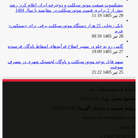
پیشکسوت صنعت موتورسیکلت و دوچرخه ایران اعلام کرد: رشد
بیش از 2 برابری قیمت موتورسیکلت در مقایسه با سال 1404
29 تیر 1405 11:19
بابک زنجانی 25 هزار دستگاه موتورسیکلت برقی برای «پستکس»
خرید
28 تیر 1405 09:59
گامی رو به جلو در مسیر اصلاح فرآیندهای اسقاط ناوگان فرسوده
27 تیر 1405 19:09
سهم قابل توجه موتورسیکلت و ناوگان لجستیک شهری در مصرف
سوخت
25 تیر 1405 21:22
ارتباط با موتورسیکلت نیوز
صندوق پستی:
تهران 565-19575
روایط عمومی و سازمان آگهی‌ها:
09128237336
motorcyclet.news@yahoo.com
کد شامد
1-1-288752-65-0-11