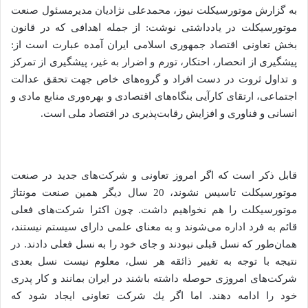
به گزارش موتورسیکلت نیوز، محمدعلی نژادیان مدیرمسئول صنعت
موتورسیکلت در یادداشتی نوشت: از جمله اهدافی که در قانون
بخش تعاونی اقتصاد جمهوری اسلامی ایران آمده عبارت است از:
پیشگیری از انحصار، احتکار، تورم و اضرار به غیر، پیشگیری از تمرکز
و تداول ثروت در دست افراد و گروه‌های خاص جهت تحقق عدالت
اجتماعی، ارتقای كارآيی بنگاه‌های اقتصادی و بهره‌وری منابع مادی و
انسانی و فناوری و افزايش رقابت‌پذيری در اقتصاد ملی است.
قابل ذکر است که اگر امروز تعاونی و شركت‌هاى جديد در صنعت
موتورسیکلت تاسيس نشوند، 20 سال ديگر همين صنعت مونتاژ
موتورسیکلت را هم نخواهيم داشت. چون اکثرا شرکت‌های فعلی
قائم به فرد اداره می‌شوند و به معنای علمی دارای سیستم نیستند،
همان‌طور که نسل قبلی نبودند و جای خود را به نسل فعلی دادند. در
نتیجه با توجه به تغییر ذائقه هر نسل، معلوم نيست نسل بعدى
شركت‌های امروزی حوصله داشته باشند در ايران بمانند و كار پدرى
خود را ادامه دهند. اما اگر يك شركت تعاونى ايجاد شود كه