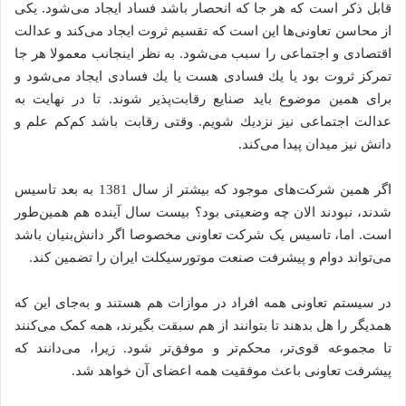
قابل ذکر است که هر جا که انحصار باشد فساد ايجاد مى‌شود. يكى
از محاسن تعاونى‌ها اين است كه تقسيم ثروت ايجاد مى‌كند و عدالت
اقتصادى و اجتماعی را سبب می‌شود. به نظر اینجانب معمولا هر جا
تمركز ثروت بود يا يك فسادى هست يا يك فسادى ايجاد مى‌شود و
براى همين موضوع بايد صنايع رقابت‌پذير شوند. تا در نهايت به
عدالت اجتماعى نیز نزديك شويم. وقتى رقابت باشد كم‌كم علم و
دانش نیز ميدان پيدا مى‌كند.
اگر همين شركت‌هاى موجود كه بيشتر از سال 1381 به بعد تاسيس
شدند، نبودند الان چه وضعيتى بود؟ بيست سال آينده هم همين‌طور
است. اما، تاسیس یک شرکت تعاونی مخصوصا اگر دانش‌بنیان باشد
می‌تواند دوام و پیشرفت صنعت موتورسیکلت ایران را تضمین کند.
در سیستم تعاونی همه افراد در موازات هم هستند و به‌جای این که
همدیگر را هل بدهند تا بتوانند از هم سبقت بگیرند، همه کمک می‌کنند
تا مجموعه قوی‌تر، محکم‌تر و موفق‌تر شود. زیرا، می‌دانند که
پیشرفت تعاونی باعث موفقیت همه اعضای آن خواهد شد.