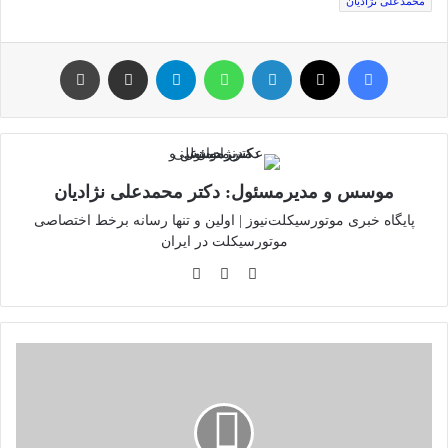
محمدعلی نژادیان
فیس بوک
توئیتر (X)
لینکدین
واتس آپ
تلگرام
اشتراک گذاری از طریق ایمیل
چاپ
موسس و مدیرمسئول: دکتر محمدعلی نژادیان
پایگاه خبری موتورسیکلت‌نیوز | اولین و تنها رسانه برخط اختصاصی
موتورسیکلت در ایران
وبسایت
لینکدین
اینستاگرام
جلسه
ساماندهی
موتورسواران
در
یزد