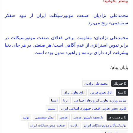
بیشتر بخوانید:
محمدعلی نژادیان: صنعت موتورسیکلت ایران از نبود «تفکر
سیستمی» رنج می‌برد
محمدعلی نژادیان: مقاومت برخی فعالان صنعت موتورسیکلت در
برابر تدوین استراتژی از عدم آگاهی است/ هر صنعتی در هر جای دنیا
پیشرفت کرد دارای برنامه و راهبرد مدون بوده است
پایان پیام/
خبرنگار
محمدعلی نژادیان
منبع
اتاق تعاون فارس
اتاق تعاون ایران
سایت وزارت تعاون، کار و رفاه اجتماعی
ایرنا
ایسنا
قانون بخش تعاونی اقتصاد جمهوری اسلامی ایران
تسنیم
برچسب ها
تاریخچه تاسیس تعاونی
تعاونی
تفکر سیستمی
تولید
تولیدکنندگان موتورسیکلت ایران
رقابت
صنعت موتورسیکلت ایران