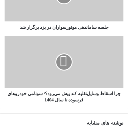
برگزار
شد
جلسه ساماندهی موتورسواران در یزد برگزار شد
چرا
اسقاط
وسایل‌نقلیه
کند
پیش
می‌رود؟/
سونامی
خودروهای
فرسوده
تا
چرا اسقاط وسایل‌نقلیه کند پیش می‌رود؟/ سونامی خودروهای
سال
فرسوده تا سال 1404
1404
نوشته های مشابه