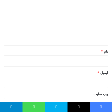
ی
د
گ
ا
ه
*
نام
*
ایمیل
*
وب‌ سایت
یس بوک
توئیتر (X)
اسکایپ
واتس آپ
تلگرام