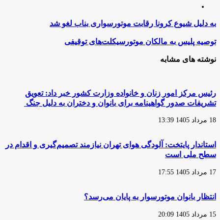
اینستاگرام
به
به دلیل شیوع کرونا رقابت موتورسواری بناب لغو شد
دلیل
شیوع
توصیه
توصیه پلیس به مالکان موتورسیکلت‌های توقیفی
کرونا
پلیس
رقابت
به
نوشته های مشابه
موتورسواری
مالکان
بناب
موتورسیکلت‌های
لغو
توقیفی
شد
رئیس مرکز امور زنان و خانواده وزارت کشور خبر داد: تعویق
تشریفات صدور گواهینامه برای بانوان و دختران به دلیل جنگ
18 مرداد 1405 13:39
استاندار پایتخت: آلودگی هوای تهران نیازمند تصمیم‌گیری و اقدام در
سطح ملی است
17 مرداد 1405 17:55
انتظار بانوان موتورسوار به پایان می‌رسد؟
15 مرداد 1405 20:09