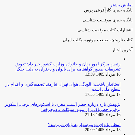
نمایش بیشتر
پایگاه خبری کارآفرینی پرس
پایگاه خبری موفقیت شناسی
انتشارات کتاب موفقیت شناسی
کتاب تاریخچه صنعت موتورسیکلت ایران
آخرین اخبار
رئیس مرکز امور زنان و خانواده وزارت کشور خبر داد: تعویق
تشریفات صدور گواهینامه برای بانوان و دختران به دلیل جنگ
18 مرداد 1405 13:39
استاندار پایتخت: آلودگی هوای تهران نیازمند تصمیم‌گیری و اقدام در
سطح ملی است
17 مرداد 1405 17:55
پژوهش تازه درباره خطر آسیب مغزی با اسکوترهای برقی: اسکوتر
برقی، خطرناک‌تر از موتورسیکلت و دوچرخه!
16 مرداد 1405 21:18
انتظار بانوان موتورسوار به پایان می‌رسد؟
15 مرداد 1405 20:09