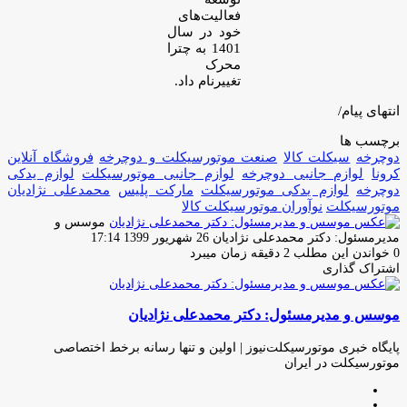
فعالیت‌های
خود در سال
1401 به چترا
محرک
تغییرنام داد.
انتهای پیام/
برچسب ها
دوچرخه
سیکلت کالا
صنعت موتورسیکلت و دوچرخه
فروشگاه آنلاین
کرونا
لوازم جانبی دوچرخه
لوازم جانبی موتورسیکلت
لوازم یدکی
دوچرخه
لوازم یدکی موتورسیکلت
مارکت پلیس
محمدعلی نژادیان
موتورسیکلت
نوآوران موتورسیکلت کالا
موسس و
ارسال
مدیرمسئول: دکتر محمدعلی نژادیان
26 شهریور 1399 17:14
ایمیل
0
خواندن این مطلب 2 دقیقه زمان میبرد
اشتراک گذاری
چاپ
فیس
توئیتر
واتس
تلگرام
لینکدین
اشتراک
(X)
آپ
بوک
گذاری
موسس و مدیرمسئول: دکتر محمدعلی نژادیان
از
طریق
ایمیل
پایگاه خبری موتورسیکلت‌نیوز | اولین و تنها رسانه برخط اختصاصی
موتورسیکلت در ایران
وبسایت
لینکدین