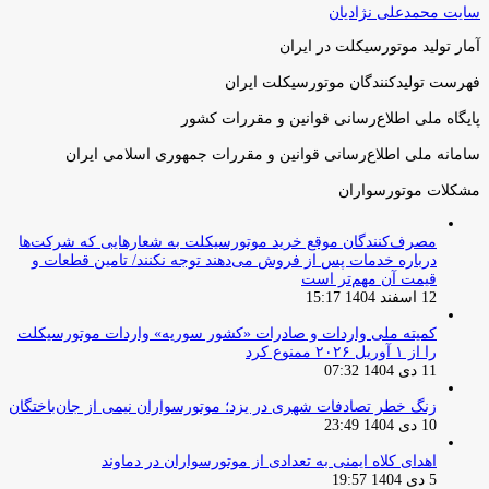
سایت محمدعلی نژادیان
آمار تولید موتورسیکلت در ایران
فهرست تولیدکنندگان موتورسیکلت ایران
پایگاه ملی اطلاع‌رسانی قوانین و مقررات کشور
سامانه ملی اطلاع‌رسانی قوانین و مقررات جمهوری اسلامی ایران
مشکلات موتورسواران
مصرف‌کنندگان موقع خرید موتورسیکلت به شعارهایی که شرکت‌ها
درباره خدمات پس از فروش می‌دهند توجه نکنند/ تامین قطعات و
قیمت آن مهم‌تر است
12 اسفند 1404 15:17
کمیته ملی واردات و صادرات «کشور سوریه» واردات موتورسیکلت
را از ۱ آوریل ۲۰۲۶ ممنوع کرد
11 دی 1404 07:32
زنگ خطر تصادفات شهری در یزد؛ موتورسواران نیمی از جان‌باختگان
10 دی 1404 23:49
اهدای کلاه ایمنی به تعدادی از موتورسواران در دماوند
5 دی 1404 19:57