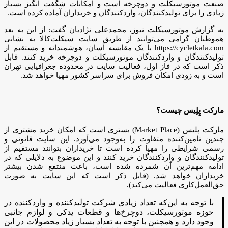
صنعت موتورسیکلت و دوچرخه است و امکانات شگفت انگیز بسیار
زیادی را برای تولیدکنندگان، واردکنندگان و خریداران آماده کرده است.
به گزارش موتورسیکلت نیوز، محمدعلی نژادیان گفت: از این به بعد
هموطنان گرامی می‌توانند از طریق سایت سیکلت‌کالا به نشانی
https://cycletkala.com با یک مقایسه آسان، هوشمندانه و مستقیم از
تولیدکنندگان و واردکنندگان موتورسیکلت و دوچرخه خرید کنند. قابل
ذکر است که در فاز اول، فعالیت سایت در محدوده جغرافیایی تهران
است و به زودی امکان فروش برای سراسر کشور مهیا خواهد شد.
مارکت پِلِیس چیست؟
مارکت پلیس (Market Place) بستری است که امکان خرید مشتری از
چندین تامین‌کننده متفاوت را به‌وجود ‌می‌آورد. این سایت قانونی و
رسمی شرایطی را مهیا کرده است تا خریداران بتوانند مستقیم از
تولیدکنندگان و واردکنندگان خرید کنند و این موضوع به دلایلی که در
ادامه مهم‌ترین آن شمرده شده است، باعث منتفع شدن بیشتر
خریداران خواهد شد. (قابل ذکر است که این سایت به صورت
حق‌العمل‌کاری فعالیت می‌کند).
با توجه به این‌که تعداد زیادی شرکت تولیدکننده و واردکننده در
حوزه موتورسیکلت، دوچرخ‌ها و قطعات یدکی و لوازم جانبی
وجود دارد و همچنین با توجه به تعداد بسیار زیاد محصولات در این