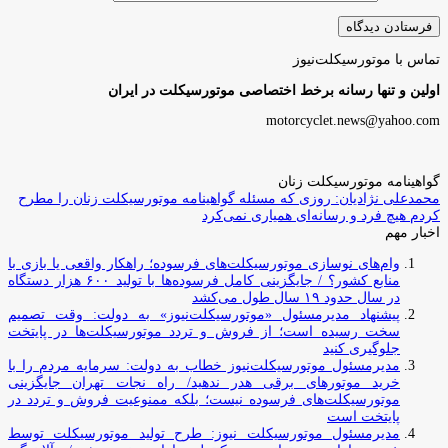
تماس با موتورسیکلت‌نیوز
اولین و تنها رسانه برخط اختصاصی موتورسیکلت در ایران
motorcyclet.news@yahoo.com
گواهینامه موتورسیکلت زنان
محمدعلی نژادیان: روزی که مسئله گواهینامه موتورسیکلت زنان را مطرح
کردم هیچ فرد و رسانه‌ای همیاری نمی‌کرد
اخبار مهم
وام‌های نوسازی موتورسیکلت‌های فرسوده؛ راهکار واقعی یا بازی با
منابع کشور؟ / جایگزینی کامل فرسوده‌ها با تولید ۶۰۰ هزار دستگاه
در سال حدود ۱۹ سال طول می‌کشد
پیشنهاد مدیرمسئول «موتورسیکلت‌نیوز» به دولت: وقت تصمیم
سخت رسیده است؛ از فروش و تردد موتورسیکلت‌ها در پایتخت
جلوگیری کنید
مدیرمسئول موتورسیکلت‌نیوز خطاب به دولت: سرمایه مردم را با
خرید موتورهای برقی هدر ندهید/ راه نجات تهران جایگزینی
موتورسیکلت‌های فرسوده نیست؛ بلکه ممنوعیت فروش و تردد در
پایتخت است
مدیرمسئول موتورسیکلت نیوز: طرح تولید موتورسیکلت توسط