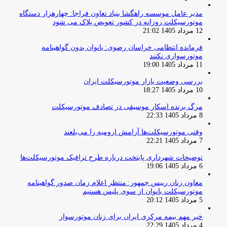
مدیر عامل موسسه راهگشا بنیاد تعاون فراجا: چهارهزار دستگاه
موتورسیکلت روزانه در کشور تعویض پلاک می شود
12 مرداد 1405 21:02
فرمانده انتظامی خراسان رضوی: بانوان بدون گواهینامه
موتورسواری نکنند
11 مرداد 1405 19:00
بررسی وضعیت بازار موتورسیکلت ایران
10 مرداد 1405 18:27
مرگ برنده اسکار موسیقی در تصادف موتورسیکلت
8 مرداد 1405 22:33
وقتی موتورسیکلت‌ها آرامش ارومیه را می‌بلعند
7 مرداد 1405 22:21
توضیحات شهرداری پایتخت درباره طرح ترافیک موتورسیکلت‌ها
6 مرداد 1405 19:06
معاون زنان رییس جمهور: منتظر اعلام زمان صدور گواهینامه
موتورسیکلت بانوان از سوی پلیس هستیم
5 مرداد 1405 20:12
خبر مهم بیمه مرکزی ایران برای زنان موتورسوار
4 مرداد 1405 22:29