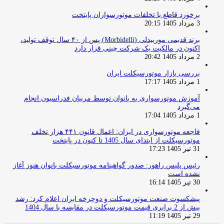
برخورد قاطع با تخلفات موتورسواران پایتخت
3 مرداد 1405 20:15
برند قدیمی موربیدلی (Morbidelli) پس از ۴۰ سال توقف تولید،
اکنون در مالکیت یک شرکت چینی قرار دارد
2 مرداد 1405 20:42
بررسی بازار موتورسیکلت ایران
1 مرداد 1405 17:17
آموزش موتورسواری به بانوان توسط مربیان فدراسیون انجام
می‌گیرد
1 مرداد 1405 17:04
فاجعه موتورسواری در ایران: اعمال قانون ۴۴۱ هزار تخلف
موتورسیکلت از ابتدای سال 1405 تا کنون در پایتخت
31 تیر 1405 17:23
رئیس پلیس راهور: صدور گواهینامه موتورسیکلت بانوان هنوز آغاز
نشده است
30 تیر 1405 16:14
پیشکسوت صنعت موتورسیکلت و دوچرخه ایران اعلام کرد: رشد
بیش از 2 برابری قیمت موتورسیکلت در مقایسه با سال 1404
29 تیر 1405 11:19