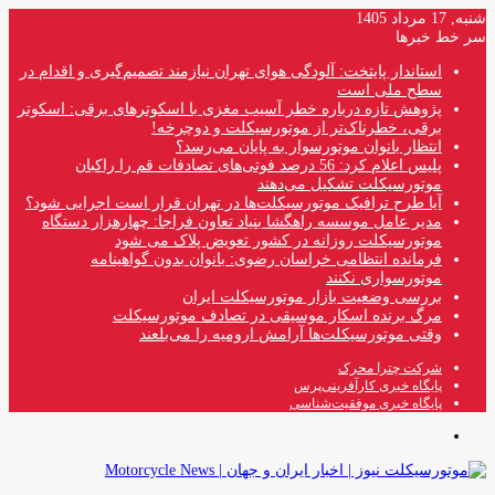
شنبه, 17 مرداد 1405
سر خط خبرها
استاندار پایتخت: آلودگی هوای تهران نیازمند تصمیم‌گیری و اقدام در
سطح ملی است
پژوهش تازه درباره خطر آسیب مغزی با اسکوترهای برقی: اسکوتر
برقی، خطرناک‌تر از موتورسیکلت و دوچرخه!
انتظار بانوان موتورسوار به پایان می‌رسد؟
پلیس اعلام کرد: 56 درصد فوتی‌های تصادفات قم را راکبان
موتورسیکلت تشکیل می‌دهند
آیا طرح ترافیک موتورسیکلت‌ها در تهران قرار است اجرایی شود؟
مدیر عامل موسسه راهگشا بنیاد تعاون فراجا: چهارهزار دستگاه
موتورسیکلت روزانه در کشور تعویض پلاک می شود
فرمانده انتظامی خراسان رضوی: بانوان بدون گواهینامه
موتورسواری نکنند
بررسی وضعیت بازار موتورسیکلت ایران
مرگ برنده اسکار موسیقی در تصادف موتورسیکلت
وقتی موتورسیکلت‌ها آرامش ارومیه را می‌بلعند
شرکت چترا محرک
پایگاه خبری کارآفرینی‌پرس
پایگاه خبری موفقیت‌شناسی
منو