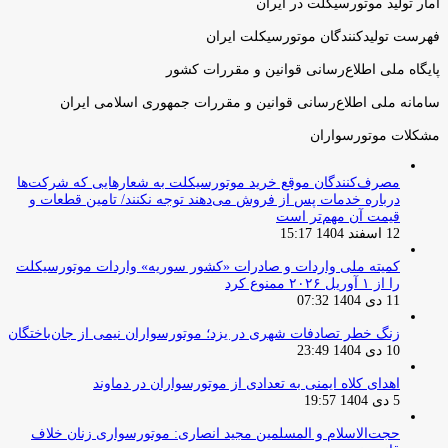
آمار تولید موتورسیکلت در ایران
فهرست تولیدکنندگان موتورسیکلت ایران
پایگاه ملی اطلاع‌رسانی قوانین و مقررات کشور
سامانه ملی اطلاع‌رسانی قوانین و مقررات جمهوری اسلامی ایران
مشکلات موتورسواران
مصرف‌کنندگان موقع خرید موتورسیکلت به شعارهایی که شرکت‌ها
درباره خدمات پس از فروش می‌دهند توجه نکنند/ تامین قطعات و
قیمت آن مهم‌تر است
12 اسفند 1404 15:17
کمیته ملی واردات و صادرات «کشور سوریه» واردات موتورسیکلت
را از ۱ آوریل ۲۰۲۶ ممنوع کرد
11 دی 1404 07:32
زنگ خطر تصادفات شهری در یزد؛ موتورسواران نیمی از جان‌باختگان
10 دی 1404 23:49
اهدای کلاه ایمنی به تعدادی از موتورسواران در دماوند
5 دی 1404 19:57
حجت‌الاسلام و المسلمین مجید انصاری: موتورسواری زنان خلاف