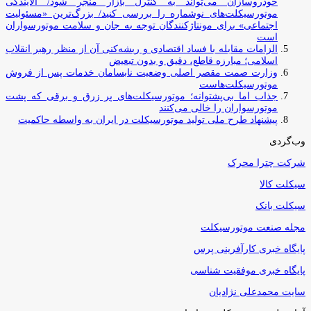
خودروسازان می‌تواند به کنترل بازار منجر شود/ آلایندگی
موتورسیکلت‌های نوشماره را بررسی کنید/ بزرگ‌ترین «مسئولیت
اجتماعی» برای مونتاژکنندگان توجه به جان و سلامت موتورسواران
است
الزامات مقابله با فساد اقتصادی و ریشه‌کنی آن از منظر رهبر انقلاب
اسلامی؛ مبارزه قاطع، دقیق و بدون تبعیض
وزارت صمت مقصر اصلی وضعیت نابسامان خدمات پس از فروش
موتورسیکلت‌هاست
جذاب اما بی‌پشتوانه؛ موتورسیکلت‌های پر زرق‌ و برقی که پشت
موتورسواران را خالی می‌کنند
پیشنهاد طرح ملی تولید موتورسیکلت در ایران به واسطه حاکمیت
وب‌گردی
شرکت چترا محرک
سیکلت کالا
سیکلت بانک
مجله صنعت موتورسیکلت
پایگاه خبری کارآفرینی پرس
پایگاه خبری موفقیت شناسی
سایت محمدعلی نژادیان