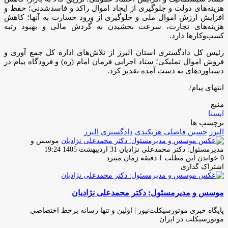
هزینه‌های دولت و جلوگیری از ایجاد اموال راکد و فاسدشدنی؛ حفظ و
افزایش ارزش اموال ملی و جلوگیری از ورود خسارت به آنها؛ کاهش
هزینه‌های تجارت، سرعت بخشیدن به گردش مالی و بهبود رتبه
کسب‌وکارها دارد.
رئیس کل دادگستری استان البرز از تلاش‌های اداره کل جمع آوری و
فروش اموال تملیکی؛ ستاد اجرایی فرمان امام (ره) و فرودگاه پیام در
دستاوردهای به دست آمده تقدیر کرد.
انتهای پیام/
منبع
ایسنا
برچسب ها
البرز
حسین فاضلی هریکندی
دادگستری البرز
موسس و
ارسال
مدیرمسئول: دکتر محمدعلی نژادیان
31 اردیبهشت 1405 19:24
ایمیل
0
خواندن این مطلب 1 دقیقه زمان میبرد
اشتراک گذاری
چاپ
فیس
توئیتر
واتس
تلگرام
لینکدین
اشتراک
(X)
آپ
بوک
گذاری
موسس و مدیرمسئول: دکتر محمدعلی نژادیان
از
طریق
ایمیل
پایگاه خبری موتورسیکلت‌نیوز | اولین و تنها رسانه برخط اختصاصی
موتورسیکلت در ایران