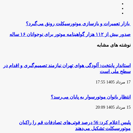
وبسایت
لینکدین
اینستاگرام
بازار
بازار تعمیرات و بازسازی موتورسیکلت رونق می‌گیرد؟
تعمیرات
و
صدور
صدور بیش از ۱۱۲ هزار گواهینامه موتور برای نوجوانان ۱۶ ساله‌
بازسازی
بیش
موتورسیکلت
از
نوشته های مشابه
رونق
۱۱۲
می‌گیرد؟
هزار
گواهینامه
موتور
استاندار پایتخت: آلودگی هوای تهران نیازمند تصمیم‌گیری و اقدام در
برای
سطح ملی است
نوجوانان
۱۶
17 مرداد 1405 17:55
ساله‌
انتظار بانوان موتورسوار به پایان می‌رسد؟
15 مرداد 1405 20:09
پلیس اعلام کرد: 56 درصد فوتی‌های تصادفات قم را راکبان
موتورسیکلت تشکیل می‌دهند