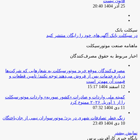
قانون نیست
25 آذر 1404 20:40
صفحه
صفحه
قبلی
بعدی
سیکلت بانک
در سیکلت بانک آگهی‌های خود را رایگان منتشر کنید
ماهنامه صنعت موتورسیکلت
اخبار مربوط به حقوق مصرف‌کنندگان
مصرف‌کنندگان موقع خرید موتورسیکلت به شعارهایی که شرکت‌ها
درباره خدمات پس از فروش می‌دهند توجه نکنند/ تامین قطعات و
قیمت آن مهم‌تر است
12 اسفند 1404 15:17
کمیته ملی واردات و صادرات «کشور سوریه» واردات موتورسیکلت
را از ۱ آوریل ۲۰۲۶ ممنوع کرد
11 دی 1404 07:32
زنگ خطر تصادفات شهری در یزد؛ موتورسواران نیمی از جان‌باختگان
10 دی 1404 23:49
نمایش بیشتر
پایگاه خبری کارآفرینی پرس