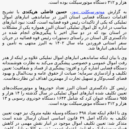
هزار و ۳۱۲ دستگاه موتورسیکلت بوده است.
به گزارش
موتورسیکلت نیوز
،
حسین فاضلی هریکندی
با تشریح
اقدامات دستگاه قضایی استان البرز در ساماندهی انبارهای اموال
تملیکی که یکی از تاکیدات رئیس قوه قضاییه است، گفت: نبود انبارهای
مناسب در اداره کل اموال تملیکی استان البرز همواره یکی از مشکلات
در استان بود که در دو سال اخیر با پیگیری‌های انجام شده در
دادگستری کل استان در راستای دستورات رئیس قوه قضائیه در جریان
سفر استانی فروردین ماه سال ۱۴۰۲ به البرز منتهی به تامین و
ساماندهی انبارها شد.
وی با بیان اینکه ساماندهی انبارهای اموال تملیکی علاوه بر اینکه از هدر
رفت اموال عمومی و خصوصی پیشگیری می‌کند به نظارت هوشمندانه
دستگاه قضایی اشاره کرد و افزود: پیشگیری از فساد و شفافیت؛ تعیین
تکلیف و آزادسازی سرمایه؛ صیانت از حقوق عامه و بیت‌المال و بهبود
فضای کسب‌وکار و تسهیل تجارت از مهمترین اهداف این نظارت‌هاست.
رئیس کل دادگستری استان البرز تعداد خودروها و موتورسیکلت‌های
تعیین تکلیف شده انبارهای اموال تملیکی در سال گذشته را ۱۴ هزار و
۹۵۵ دستگاه عنوان کرد که شامل ۱۶۴۳ دستگاه خودروی رسوبی و ۱۳
هزار و ۳۱۲ دستگاه موتورسیکلت بوده است.
وی با اعلام اینکه تعداد ۴۹۸ دستگاه وسیله نقلیه متروک نیز جهت تعیین
تکلیف به دادگاه اصل ۴۹ قانون اساسی استان ارسال شده است
متذکر شد: تعیین تکلیف اموال موجود در انبار نقش مهمی در کاهش
فساد سیستماتیک و افزایش اعتماد عمومی؛ تزریق کالا به بازار، کاهش