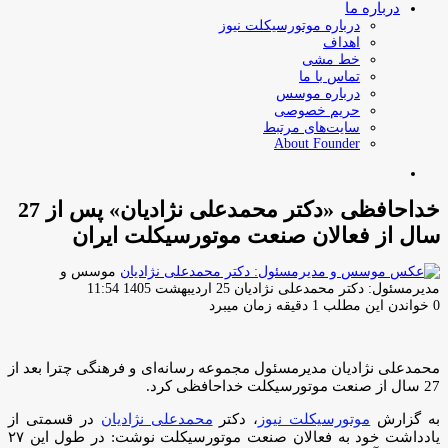
درباره ما
درباره موتورسیکلت نیوز
اهداف
خط مشی
تماس با ما
درباره موسس
حریم خصوصی
سایت‌های مرتبط
About Founder
جستجو
برای
خداحافظی «دکتر محمدعلی نژادیان» پس از 27
سال از فعالان صنعت موتورسیکلت ایران
موسس و
ارسال
مدیرمسئول: دکتر محمدعلی نژادیان
25 اردیبهشت 1405 11:54
ایمیل
0
خواندن این مطلب 1 دقیقه زمان میبرد
محمدعلی نژادیان مدیرمسئول مجموعه رسانه‌ای و فرهنگی چترا بعد از
27 سال از صنعت موتورسیکلت خداحافظی کرد.
به گزارش
موتورسیکلت نیوز
، دکتر
محمدعلی نژادیان
در قسمتی از
یادداشت خود به فعالان صنعت موتورسیکلت نوشت: در طول این ۲۷