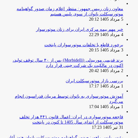
معاون زنان رییس جمهور: منتظر اعلام زمان صدور گواهینامه
موتورسیکلت بانوان از سوی پلیس هستیم
5 مرداد 1405 20:12
خبر مهم بیمه مرکزی ایران برای زنان موتورسوار
4 مرداد 1405 22:29
برخورد قاطع با تخلفات موتورسواران پایتخت
3 مرداد 1405 20:15
برند قدیمی موربیدلی (Morbidelli) پس از ۴۰ سال توقف تولید،
اکنون در مالکیت یک شرکت چینی قرار دارد
2 مرداد 1405 20:42
بررسی بازار موتورسیکلت ایران
1 مرداد 1405 17:17
آموزش موتورسواری به بانوان توسط مربیان فدراسیون انجام
می‌گیرد
1 مرداد 1405 17:04
فاجعه موتورسواری در ایران: اعمال قانون ۴۴۱ هزار تخلف
موتورسیکلت از ابتدای سال 1405 تا کنون در پایتخت
31 تیر 1405 17:23
رئیس پلیس راهور: صدور گواهینامه موتورسیکلت بانوان هنوز آغاز