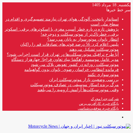
یکشنبه, 18 مرداد 1405
سر خط خبرها
استاندار پایتخت: آلودگی هوای تهران نیازمند تصمیم‌گیری و اقدام در
سطح ملی است
پژوهش تازه درباره خطر آسیب مغزی با اسکوترهای برقی: اسکوتر
برقی، خطرناک‌تر از موتورسیکلت و دوچرخه!
انتظار بانوان موتورسوار به پایان می‌رسد؟
پلیس اعلام کرد: 56 درصد فوتی‌های تصادفات قم را راکبان
موتورسیکلت تشکیل می‌دهند
آیا طرح ترافیک موتورسیکلت‌ها در تهران قرار است اجرایی شود؟
مدیر عامل موسسه راهگشا بنیاد تعاون فراجا: چهارهزار دستگاه
موتورسیکلت روزانه در کشور تعویض پلاک می شود
فرمانده انتظامی خراسان رضوی: بانوان بدون گواهینامه
موتورسواری نکنند
بررسی وضعیت بازار موتورسیکلت ایران
مرگ برنده اسکار موسیقی در تصادف موتورسیکلت
وقتی موتورسیکلت‌ها آرامش ارومیه را می‌بلعند
شرکت چترا محرک
پایگاه خبری کارآفرینی‌پرس
پایگاه خبری موفقیت‌شناسی
منو