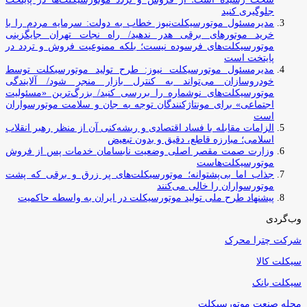
جلوگیری کنید
مدیرمسئول موتورسیکلت‌نیوز خطاب به دولت: سرمایه مردم را با
خرید موتورهای برقی هدر ندهید/ راه نجات تهران جایگزینی
موتورسیکلت‌های فرسوده نیست؛ بلکه ممنوعیت فروش و تردد در
پایتخت است
مدیرمسئول موتورسیکلت نیوز: طرح تولید موتورسیکلت توسط
خودروسازان می‌تواند به کنترل بازار منجر شود/ آلایندگی
موتورسیکلت‌های نوشماره را بررسی کنید/ بزرگ‌ترین «مسئولیت
اجتماعی» برای مونتاژکنندگان توجه به جان و سلامت موتورسواران
است
الزامات مقابله با فساد اقتصادی و ریشه‌کنی آن از منظر رهبر انقلاب
اسلامی؛ مبارزه قاطع، دقیق و بدون تبعیض
وزارت صمت مقصر اصلی وضعیت نابسامان خدمات پس از فروش
موتورسیکلت‌هاست
جذاب اما بی‌پشتوانه؛ موتورسیکلت‌های پر زرق‌ و برقی که پشت
موتورسواران را خالی می‌کنند
پیشنهاد طرح ملی تولید موتورسیکلت در ایران به واسطه حاکمیت
وب‌گردی
شرکت چترا محرک
سیکلت کالا
سیکلت بانک
مجله صنعت موتورسیکلت