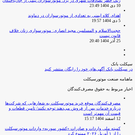
زنگ خطر تصادفات شهری در یزد؛ موتورسواران نیمی از جان‌باختگان
10 دی 1404 23:49
اهدای کلاه ایمنی به تعدادی از موتورسواران در دماوند
5 دی 1404 19:57
حجت‌الاسلام و المسلمین مجید انصاری: موتورسواری زنان خلاف
قانون نیست
25 آذر 1404 20:40
صفحه
صفحه
قبلی
بعدی
سیکلت بانک
در سیکلت بانک آگهی‌های خود را رایگان منتشر کنید
ماهنامه صنعت موتورسیکلت
اخبار مربوط به حقوق مصرف‌کنندگان
مصرف‌کنندگان موقع خرید موتورسیکلت به شعارهایی که شرکت‌ها
درباره خدمات پس از فروش می‌دهند توجه نکنند/ تامین قطعات و
قیمت آن مهم‌تر است
12 اسفند 1404 15:17
کمیته ملی واردات و صادرات «کشور سوریه» واردات موتورسیکلت
را از ۱ آوریل ۲۰۲۶ ممنوع کرد