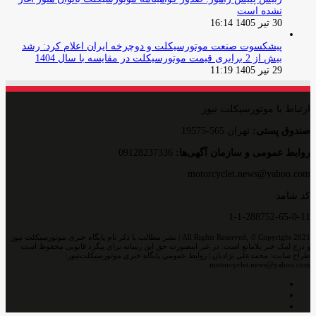
نشده است
30 تیر 1405 16:14
پیشکسوت صنعت موتورسیکلت و دوچرخه ایران اعلام کرد: رشد
بیش از 2 برابری قیمت موتورسیکلت در مقایسه با سال 1404
29 تیر 1405 11:19
ارتباط با موتورسیکلت نیوز
صندوق پستی:
تهران 565-19575
روایط عمومی و سازمان آگهی‌ها:
09128237336
motorcyclet.news@yahoo.com
کد شامد
1-1-288752-65-0-11
All Rights Reserved, © Copyright 2021 | نشر مطالب با ذکر نام پایگاه خبری موتورسیکلت نیوز
و درج لینک خبر بلامانع است. در غیر اینصورت حق این رسانه برای پیگرد قانونی محفوظ است
طراح سایت: محمدعلی نژادیان | روابط عمومی پایگاه خبری موتورسیکلت‌نیوز:
motorcyclet.news@yahoo.com
اینستاگرام
تلگرام
خوراک