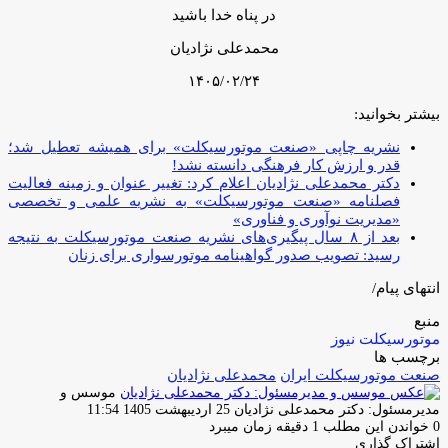
در پناه خدا باشید
محمدعلی نژادیان
۱۴۰۵/۰۲/۲۴
بیشتر بخوانید:
نشریه چاپی «صنعت موتورسیکلت» برای همیشه تعطیل شد؛
قدر و ارزش کار فرهنگی دانسته نشد!
دکتر محمدعلی نژادیان اعلام کرد: تغییر عنوان و زمینه فعالیت
فصلنامه «صنعت موتورسیکلت» به نشریه علمی و تخصصی
«مدیریت نوآوری و فناوری»
بعد از ۸ سال پیگیری‌های نشریه صنعت موتورسیکلت به نتیجه
رسید: تصویب صدور گواهینامه موتورسواری برای زنان
انتهای پیام/
منبع
موتورسیکلت نیوز
برچسب ها
صنعت موتورسیکلت ایران
محمدعلی نژادیان
موسس و
ارسال
مدیرمسئول: دکتر محمدعلی نژادیان
25 اردیبهشت 1405 11:54
ایمیل
0
خواندن این مطلب 1 دقیقه زمان میبرد
اشتراک گذاری