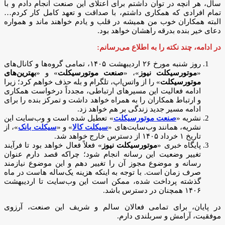
سال، هر آنچه در توان داشتم برای اعتلای این صنعت انجام دادم و با
تمام افرادی که همکاری داشتم، با صداقت و تعهد کامل کار کردم…
البته همکاران خوب من همیشه در قلب و یادم خواهند ماند و همواره
دعای خیر بنده بدرقه راهشان خواهد بود.
در ادامه، چند نکته را به اطلاع می‌رسانم:
روز شنبه مورخ ۲۶ اردیبهشت ۱۴۰۵، تمامی گروه‌ها و کانال‌های
«
موتورسیکلت نیوز
»، «
صنعت موتورسیکلت
» و «
بهترین‌های
موتورسیکلت
» را از واتس‌اپ، تلگرام و بله حذف خواهم کرد؛ زیرا
ادامه فعالیت این مسیرهای ارتباطی، مجدداً درخواست همکاری
و ارتباط همکاران را به همراه خواهد داشت و تمرکز بنده را برای
ادامه مسیر جدید زندگی بر هم خواهد زد.
نشریه «
صنعت موتورسیکلت
» تعطیل شده است و وب‌سایت این
نشریه، همانند وب‌سایت‌های «
سیکلت کالا
» و «
سیکلت بانک
»، از
تاریخ ۱ خرداد ۱۴۰۵ از دسترس خارج خواهد شد.
پایگاه خبری «
موتورسیکلت نیوز
» فعلاً فعال خواهد بود تا فرآیند
تغییر وضعیت این رسانه انجام شود؛ چراکه قصد دارم عنوان
رسانه و موضوع مجوز آن را تغییر دهم و این موضوع نیازمند
صرف زمان است. با توجه به اینکه هزینه یک‌ساله هاست در ماه
گذشته پرداخت شده، ممکن است این وب‌سایت تا اردیبهشت
۱۴۰۶ همچنان در دسترس باشد.
در پایان، برای تمامی فعالان سالم و شریف این صنعت، آرزوی
موفقیت، آرامش و سربلندی دارم.