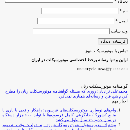
دیدگاه
*
نام
*
ایمیل
*
وب‌ سایت
تماس با موتورسیکلت‌نیوز
اولین و تنها رسانه برخط اختصاصی موتورسیکلت در ایران
motorcyclet.news@yahoo.com
گواهینامه موتورسیکلت زنان
محمدعلی نژادیان: روزی که مسئله گواهینامه موتورسیکلت زنان را مطرح
کردم هیچ فرد و رسانه‌ای همیاری نمی‌کرد
اخبار مهم
وام‌های نوسازی موتورسیکلت‌های فرسوده؛ راهکار واقعی یا بازی با
منابع کشور؟ / جایگزینی کامل فرسوده‌ها با تولید ۶۰۰ هزار دستگاه
در سال حدود ۱۹ سال طول می‌کشد
پیشنهاد مدیرمسئول «موتورسیکلت‌نیوز» به دولت: وقت تصمیم
سخت رسیده است؛ از فروش و تردد موتورسیکلت‌ها در پایتخت