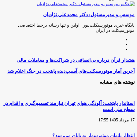
چاپ
فیس
توئیتر
واتس
تلگرام
لینکدین
اشتراک
(X)
آپ
بوک
گذاری
موسس و مدیرمسئول: دکتر محمدعلی نژادیان
از
طریق
ایمیل
پایگاه خبری موتورسیکلت‌نیوز | اولین و تنها رسانه برخط اختصاصی
موتورسیکلت در ایران
وبسایت
لینکدین
اینستاگرام
هشدار
هشدار قرآن درباره بی‌انصافی در شراکت‌ها و معاملات مالی
قرآن
درباره
آخرین
آخرین آمار موتورسیکلت‌های آسیب‌دیده پایتخت در جنگ اعلام شد
بی‌انصافی
آمار
در
موتورسیکلت‌های
نوشته های مشابه
شراکت‌ها
آسیب‌دیده
و
پایتخت
معاملات
در
مالی
جنگ
استاندار پایتخت: آلودگی هوای تهران نیازمند تصمیم‌گیری و اقدام در
اعلام
سطح ملی است
شد
17 مرداد 1405 17:55
انتظار بانوان موتورسوار به پایان می‌رسد؟