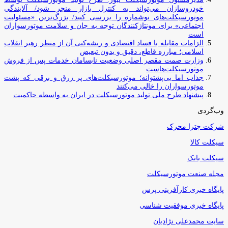
خودروسازان می‌تواند به کنترل بازار منجر شود/ آلایندگی
موتورسیکلت‌های نوشماره را بررسی کنید/ بزرگ‌ترین «مسئولیت
اجتماعی» برای مونتاژکنندگان توجه به جان و سلامت موتورسواران
است
الزامات مقابله با فساد اقتصادی و ریشه‌کنی آن از منظر رهبر انقلاب
اسلامی؛ مبارزه قاطع، دقیق و بدون تبعیض
وزارت صمت مقصر اصلی وضعیت نابسامان خدمات پس از فروش
موتورسیکلت‌هاست
جذاب اما بی‌پشتوانه؛ موتورسیکلت‌های پر زرق‌ و برقی که پشت
موتورسواران را خالی می‌کنند
پیشنهاد طرح ملی تولید موتورسیکلت در ایران به واسطه حاکمیت
وب‌گردی
شرکت چترا محرک
سیکلت کالا
سیکلت بانک
مجله صنعت موتورسیکلت
پایگاه خبری کارآفرینی پرس
پایگاه خبری موفقیت شناسی
سایت محمدعلی نژادیان