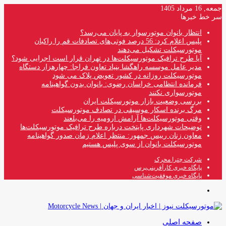
جمعه, 16 مرداد 1405
سر خط خبرها
انتظار بانوان موتورسوار به پایان می‌رسد؟
پلیس اعلام کرد: 56 درصد فوتی‌های تصادفات قم را راکبان
موتورسیکلت تشکیل می‌دهند
آیا طرح ترافیک موتورسیکلت‌ها در تهران قرار است اجرایی شود؟
مدیر عامل موسسه راهگشا بنیاد تعاون فراجا: چهارهزار دستگاه
موتورسیکلت روزانه در کشور تعویض پلاک می شود
فرمانده انتظامی خراسان رضوی: بانوان بدون گواهینامه
موتورسواری نکنند
بررسی وضعیت بازار موتورسیکلت ایران
مرگ برنده اسکار موسیقی در تصادف موتورسیکلت
وقتی موتورسیکلت‌ها آرامش ارومیه را می‌بلعند
توضیحات شهرداری پایتخت درباره طرح ترافیک موتورسیکلت‌ها
معاون زنان رییس جمهور: منتظر اعلام زمان صدور گواهینامه
موتورسیکلت بانوان از سوی پلیس هستیم
شرکت چترا محرک
پایگاه خبری کارآفرینی‌پرس
پایگاه خبری موفقیت‌شناسی
منو
صفحه اصلی