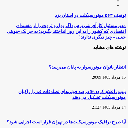
لینکدین
اینستاگرام
توقیف
توقیف ۵۶۳ موتورسیکلت در استان یزد
۵۶۳
موتورسیکلت
مدیرمسئول
مدیرمسئول کارآفرینی پرس: اگر پول و ثروت را از مفسدان
در
کارآفرینی
اقتصادی که کشور را به این روز انداختند بگیرید؛ به جز یک «هویتی
استان
پرس:
جعلی» چیز دیگری ندارند!
یزد
اگر
پول
نوشته های مشابه
و
ثروت
را
از
انتظار بانوان موتورسوار به پایان می‌رسد؟
مفسدان
اقتصادی
15 مرداد 1405 20:09
که
کشور
را
پلیس اعلام کرد: 56 درصد فوتی‌های تصادفات قم را راکبان
به
موتورسیکلت تشکیل می‌دهند
این
روز
14 مرداد 1405 21:27
انداختند
بگیرید؛
به
آیا طرح ترافیک موتورسیکلت‌ها در تهران قرار است اجرایی شود؟
جز
یک