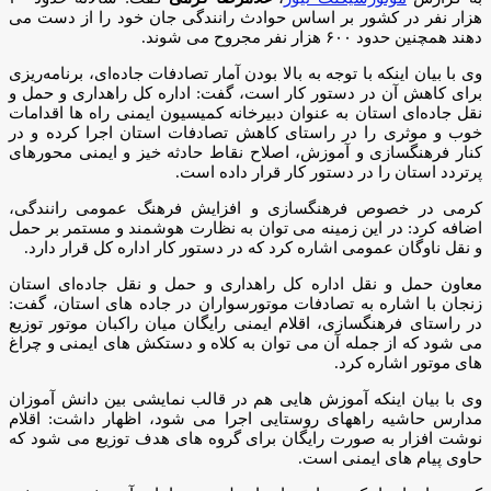
هزار نفر در کشور بر اساس حوادث رانندگی جان خود را از دست می
دهند همچنین حدود ۶۰۰ هزار نفر مجروح می شوند.
وی با بیان اینکه با توجه به بالا بودن آمار تصادفات جاده‌ای، برنامه‌ریزی
برای کاهش آن در دستور کار است، گفت: اداره کل راهداری و حمل و
نقل جاده‌ای استان به عنوان دبیرخانه کمیسیون ایمنی راه ها اقدامات
خوب و موثری را در راستای کاهش تصادفات استان اجرا کرده و در
کنار فرهنگسازی و آموزش، اصلاح نقاط حادثه خیز و ایمنی محورهای
پرتردد استان را در دستور کار قرار داده است.
کرمی در خصوص فرهنگسازی و افزایش فرهنگ عمومی رانندگی،
اضافه کرد: در این زمینه می توان به نظارت هوشمند و مستمر بر حمل
و نقل ناوگان عمومی اشاره کرد که در دستور کار اداره کل قرار دارد.
معاون حمل و نقل اداره کل راهداری و حمل و نقل جاده‌ای استان
زنجان با اشاره به تصادفات موتورسواران در جاده های استان، گفت:
در راستای فرهنگسازی، اقلام ایمنی رایگان میان راکبان موتور توزیع
می شود که از جمله آن می توان به کلاه و دستکش های ایمنی و چراغ
های موتور اشاره کرد.
وی با بیان اینکه آموزش هایی هم در قالب نمایشی بین دانش آموزان
مدارس حاشیه راههای روستایی اجرا می شود، اظهار داشت: اقلام
نوشت افزار به صورت رایگان برای گروه های هدف توزیع می شود که
حاوی پیام های ایمنی است.