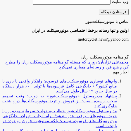
وب‌ سایت
تماس با موتورسیکلت‌نیوز
اولین و تنها رسانه برخط اختصاصی موتورسیکلت در ایران
motorcyclet.news@yahoo.com
گواهینامه موتورسیکلت زنان
محمدعلی نژادیان: روزی که مسئله گواهینامه موتورسیکلت زنان را مطرح
کردم هیچ فرد و رسانه‌ای همیاری نمی‌کرد
اخبار مهم
وام‌های نوسازی موتورسیکلت‌های فرسوده؛ راهکار واقعی یا بازی با
منابع کشور؟ / جایگزینی کامل فرسوده‌ها با تولید ۶۰۰ هزار دستگاه
در سال حدود ۱۹ سال طول می‌کشد
پیشنهاد مدیرمسئول «موتورسیکلت‌نیوز» به دولت: وقت تصمیم
سخت رسیده است؛ از فروش و تردد موتورسیکلت‌ها در پایتخت
جلوگیری کنید
مدیرمسئول موتورسیکلت‌نیوز خطاب به دولت: سرمایه مردم را با
خرید موتورهای برقی هدر ندهید/ راه نجات تهران جایگزینی
موتورسیکلت‌های فرسوده نیست؛ بلکه ممنوعیت فروش و تردد در
پایتخت است
مدیرمسئول موتورسیکلت نیوز: طرح تولید موتورسیکلت توسط