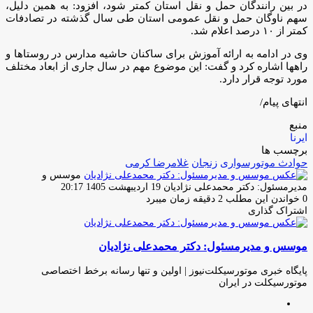
در بین رانندگان حمل و نقل استان کمتر شود، افزود: به همین دلیل،
سهم ناوگان حمل و نقل عمومی استان طی سال گذشته در تصادفات
کمتر از ۱۰ درصد اعلام شد.
وی در ادامه به ارائه آموزش برای ساکنان حاشیه مدارس در روستاها و
راهها اشاره کرد و گفت: این موضوع مهم در سال جاری از ابعاد مختلف
مورد توجه قرار دارد.
انتهای پیام/
منبع
ایرنا
برچسب ها
حوادث موتورسواری
زنجان
غلامرضا کرمی
موسس و
ارسال
مدیرمسئول: دکتر محمدعلی نژادیان
19 اردیبهشت 1405 20:17
ایمیل
0
خواندن این مطلب 2 دقیقه زمان میبرد
اشتراک گذاری
چاپ
فیس
توئیتر
واتس
تلگرام
لینکدین
اشتراک
(X)
آپ
بوک
گذاری
موسس و مدیرمسئول: دکتر محمدعلی نژادیان
از
طریق
ایمیل
پایگاه خبری موتورسیکلت‌نیوز | اولین و تنها رسانه برخط اختصاصی
موتورسیکلت در ایران
وبسایت