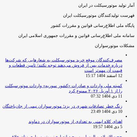
آمار تولید موتورسیکلت در ایران
فهرست تولیدکنندگان موتورسیکلت ایران
پایگاه ملی اطلاع‌رسانی قوانین و مقررات کشور
سامانه ملی اطلاع‌رسانی قوانین و مقررات جمهوری اسلامی ایران
مشکلات موتورسواران
مصرف‌کنندگان موقع خرید موتورسیکلت به شعارهایی که شرکت‌ها
درباره خدمات پس از فروش می‌دهند توجه نکنند/ تامین قطعات و
قیمت آن مهم‌تر است
12 اسفند 1404 15:17
کمیته ملی واردات و صادرات «کشور سوریه» واردات موتورسیکلت
را از ۱ آوریل ۲۰۲۶ ممنوع کرد
11 دی 1404 07:32
زنگ خطر تصادفات شهری در یزد؛ موتورسواران نیمی از جان‌باختگان
10 دی 1404 23:49
اهدای کلاه ایمنی به تعدادی از موتورسواران در دماوند
5 دی 1404 19:57
حجت‌الاسلام و المسلمین مجید انصاری: موتورسواری زنان خلاف