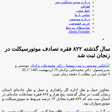
درباره موتورسیکلت نیوز
اهداف
خط مشی
تماس با ما
درباره موسس
حریم خصوصی
سایت‌های مرتبط
About Founder
جستجو
برای
سال گذشته ۸۲۲ فقره تصادف موتورسیکلت در
زنجان ثبت شد
موسس و
ارسال
مدیرمسئول: دکتر محمدعلی نژادیان
19 اردیبهشت 1405 20:17
ایمیل
0
خواندن این مطلب 2 دقیقه زمان میبرد
معاون حمل و نقل اداره کل راهداری و حمل و نقل جاده‌ای استان
زنجان گفت: در سال گذشته، پنج هزار و ۸۶۷ فقره تصادفات جاده‌ای در
استان ثبت شد که ۸۲۲ فقره معادل ۱۴ درصد مربوط به موتورسیکلت و
موتورسواران بود.
به گزارش
موتورسیکلت نیوز
،
غلامرضا کرمی
گفت: سالانه حدود ۲۰