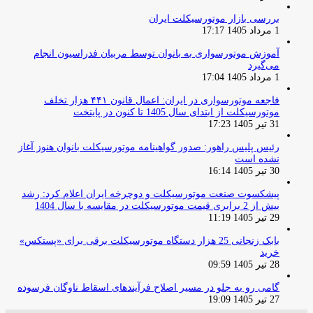
بررسی بازار موتورسیکلت ایران
1 مرداد 1405 17:17
آموزش موتورسواری به بانوان توسط مربیان فدراسیون انجام
می‌گیرد
1 مرداد 1405 17:04
فاجعه موتورسواری در ایران: اعمال قانون ۴۴۱ هزار تخلف
موتورسیکلت از ابتدای سال 1405 تا کنون در پایتخت
31 تیر 1405 17:23
رئیس پلیس راهور: صدور گواهینامه موتورسیکلت بانوان هنوز آغاز
نشده است
30 تیر 1405 16:14
پیشکسوت صنعت موتورسیکلت و دوچرخه ایران اعلام کرد: رشد
بیش از 2 برابری قیمت موتورسیکلت در مقایسه با سال 1404
29 تیر 1405 11:19
بابک زنجانی 25 هزار دستگاه موتورسیکلت برقی برای «پستکس»
خرید
28 تیر 1405 09:59
گامی رو به جلو در مسیر اصلاح فرآیندهای اسقاط ناوگان فرسوده
27 تیر 1405 19:09