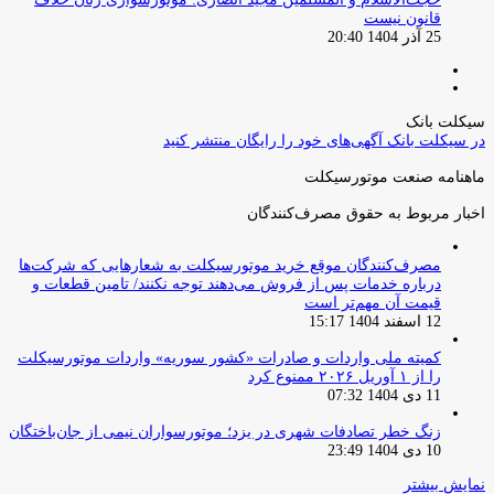
قانون نیست
25 آذر 1404 20:40
صفحه
صفحه
قبلی
بعدی
سیکلت بانک
در سیکلت بانک آگهی‌های خود را رایگان منتشر کنید
ماهنامه صنعت موتورسیکلت
اخبار مربوط به حقوق مصرف‌کنندگان
مصرف‌کنندگان موقع خرید موتورسیکلت به شعارهایی که شرکت‌ها
درباره خدمات پس از فروش می‌دهند توجه نکنند/ تامین قطعات و
قیمت آن مهم‌تر است
12 اسفند 1404 15:17
کمیته ملی واردات و صادرات «کشور سوریه» واردات موتورسیکلت
را از ۱ آوریل ۲۰۲۶ ممنوع کرد
11 دی 1404 07:32
زنگ خطر تصادفات شهری در یزد؛ موتورسواران نیمی از جان‌باختگان
10 دی 1404 23:49
نمایش بیشتر