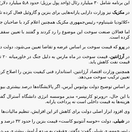
این برنامه شامل ۳۰ میلیارد رئال (واحد پول برزیل/ حدود ۵٫۸ میلیارد دلار) هزینه است و هدف آن کاهش قیمت در جایگاه‌های سوخت به میزان ۰٫۶۴ رئال در هر لیتر است.
در
مکزیک
نیز وزارت دارایی یارانه‌هایی برای بنزین و گازوئیل فعال کرد
«کلائودیا شینباوم» رئیس‌جمهوری مکزیک همچنین اعلام کرد با صاحبان ج
اما فعالان صنعت سوخت این موضوع را رد کردند و گفتند با تعیین سقف دا
کرده است.
در
پرو
که قیمت سوخت بر اساس عرضه و تقاضا تعیین می‌شود، دولت در او
در
آرژانتین
قیمت نفت کاهش یابد.
تعیین ترکیب سوخت می‌دهد.
بر اساس توضیح دولت بوئنوس آیرس، اگر پالایشگاه‌ها درصد بیشتری بیوات
با این حال، «روبرتو کارنیسر» مدیر موسسه انرژی دانشگاه آسترال گف
هزینه‌ها به قیمت داخلی است نه پرداخت یارانه.
وی افزود ابزار اصلی دولت برای کاهش اثر این افزایش، تنظیم مالیات‌ها
در
شیلی
، دولت «خوسه آنتونیو کاست» قیمت بنزین را حدود ۳۲ درصد و گازوئیل را ۶۲ درصد افزایش داد؛ دومین افزایش بزرگ در تاریخ این کشور.
رئیس‌جمهوری شیلی گفت: «گفتن حقیقت به مردم آرامش بیشتری می‌دهد. یک