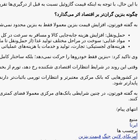
با این حال، با توجه به اینکه قیمت گازوئیل نسبت به قبل از درگیری‌ها تقریبا ۲ برابر شده است، فشار مالی بر دولت قابل توجه خواهد 
چگونه بنزین گران‌تر بر اقتصاد اثر می‌گذارد؟
به گفته فورتون، افزایش قیمت بنزین معمولا فقط به بنزین محدود نمی‌شو
حمل‌ونقل: افزایش هزینه جابه‌جایی کالا و مسافر به سرعت در کل
مواد غذایی: سوخت در مراحل مختلف تولید غذا (از حمل‌ونقل تا م
هزینه‌های لجستیکی: تجارت، تولید و خدمات با هزینه‌های عملیاتی با
وی تاکید کرد: «بنزین فقط خودروها را حرکت نمی‌دهد؛ بلکه ساختار کامل هز
وقتی این روند در شرایط انتظارات اقتصادی شکننده رخ دهد، تورم از بخش
در کشورهایی که بانک مرکزی معتبرتر و انتظارات تورمی باثبات‌تر دا
پایدارتر شود.
به گفته فورتون، در چنین شرایطی بانک‌های مرکزی معمولا فضای کمتر
کنند.
انتهای پیام/
منبع
ایرنا
برچسب ها
آمریکای لاتین
جنگ
قیمت بنزین