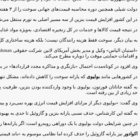
دولت شیلی همچنین دوره محاسبه قیمت‌های جهانی سوخت را از ۳ هفته به ۴ هفته افزایش داد تا بخشی از افزایش هزینه انرژی را جذب کند.
در این کشور افزایش قیمت بنزین از سه مسیر اصلی به تورم منتقل می‌ش
در نتیجه قیمت کالاها و خدمات در کل زنجیره اقتصادی، به‌ویژه مواد غذا
به بیان دیگر، سوخت فقط هزینه رانندگان نیست؛ بلکه هزینه ساختاری کل 
و اقدامات حمایتی موقت را دوباره مطرح می‌کند.
وی افزود در کوتاه‌مدت احتمال «بازنگری و مذاکره مجدد قراردادها» در ب
در کشورهایی مانند
بولیوی
که یارانه سوخت را کاهش داده‌اند، مشکل تن
به گفته جاناتان فورتون، بولیوی با وجود واردکننده بودن بنزین، ظرفیت 
حد زیادی از بین رفته است.
وی گفت: «بولیوی دیگر از مزایای افزایش قیمت انرژی بهره نمی‌برد و بیش
به گفته این کارشناس، حذف نسبی یارانه بنزین و گازوئیل تا حدی به بهبو
در چنین شرایطی دولت بولیوی با یک دوراهی روبه‌رو است: اگر یارانه‌ها ر
اکوادور
نیز یارانه گازوئیل را حذف کرده اما نظامی موسوم به «باند قیمتی» ایجاد کرده اس