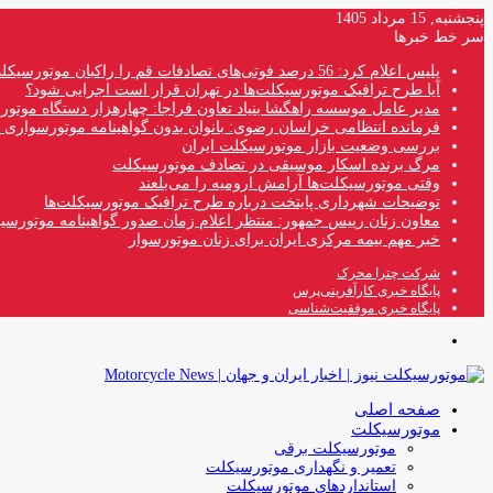
پنجشنبه, 15 مرداد 1405
سر خط خبرها
پلیس اعلام کرد: 56 درصد فوتی‌های تصادفات قم را راکبان موتورسیکلت تشکیل می‌دهند
آیا طرح ترافیک موتورسیکلت‌ها در تهران قرار است اجرایی شود؟
مدیر عامل موسسه راهگشا بنیاد تعاون فراجا: چهارهزار دستگاه موتو
فرمانده انتظامی خراسان رضوی: بانوان بدون گواهینامه موتورسواری ن
بررسی وضعیت بازار موتورسیکلت ایران
مرگ برنده اسکار موسیقی در تصادف موتورسیکلت
وقتی موتورسیکلت‌ها آرامش ارومیه را می‌بلعند
توضیحات شهرداری پایتخت درباره طرح ترافیک موتورسیکلت‌ها
معاون زنان رییس جمهور: منتظر اعلام زمان صدور گواهینامه موتورسی
خبر مهم بیمه مرکزی ایران برای زنان موتورسوار
شرکت چترا محرک
پایگاه خبری کارآفرینی‌پرس
پایگاه خبری موفقیت‌شناسی
منو
صفحه اصلی
موتورسیکلت
موتورسیکلت برقی
تعمیر و نگهداری موتورسیکلت
استانداردهای موتورسیکلت