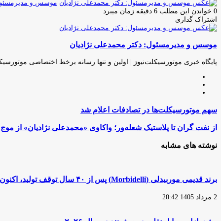
موسس و مدیرمسئول:
0
خواندن این مطلب 6 دقیقه زمان میبرد
اشتراک گذاری
چاپ
فیس
توئیتر
واتس
تلگرام
لینکدین
اشتراک
(X)
آپ
بوک
گذاری
موسس و مدیرمسئول: دکتر محمدعلی نژادیان
از
طریق
ایمیل
پایگاه خبری موتورسیکلت‌نیوز | اولین و تنها رسانه برخط اختصاصی موتورسیک
وبسایت
لینکدین
اینستاگرام
سهم
سهم موتورسیکلت‌ها در تصادفات اعلام شد
موتورسیکلت‌ها
در
از
از نفت گران تا پلاستیک شعله‌ور؛ واکاوی «محمدعلی نژادیان» از م
تصادفات
نفت
اعلام
گران
نوشته های مشابه
شد
تا
پلاستیک
شعله‌ور؛
واکاوی
برند قدیمی موربیدلی (Morbidelli) پس از ۴۰ سال توقف تولید، اکنون در مالکیت یک شرکت چینی قرار دارد
«محمدعلی
نژادیان»
2 مرداد 1405 20:42
از
موج
جدید