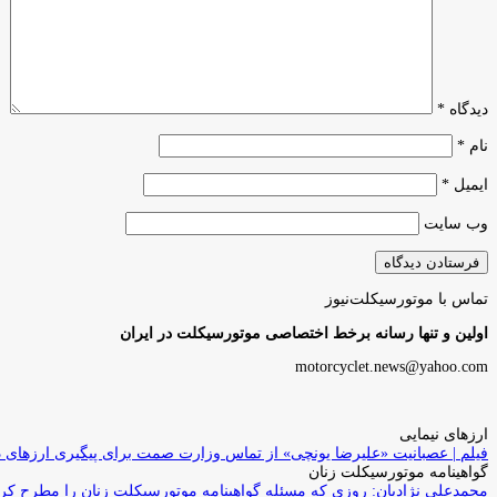
دیدگاه
*
نام
*
ایمیل
*
وب‌ سایت
تماس با موتورسیکلت‌نیوز
اولین و تنها رسانه برخط اختصاصی موتورسیکلت در ایران
motorcyclet.news@yahoo.com
ارزهای نیمایی
فیلم | عصبانیت «علیرضا یونچی» از تماس وزارت صمت برای پیگیری ارزهای 
گواهینامه موتورسیکلت زنان
محمدعلی نژادیان: روزی که مسئله گواهینامه موتورسیکلت زنان را مطرح کردم