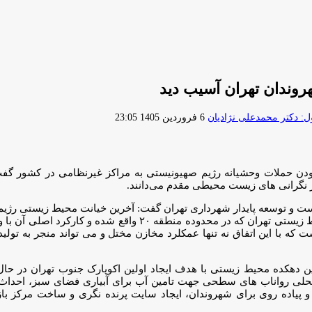
وندان تهران آسیب دید
ارسال
 دکتر محمدعلی نژادیان
6 فروردین 1405 23:05
ایمیل
دن حملات وحشیانه رژیم صهیونیستی به مراکز غیرنظامی در کشور گف
ر نگرانی های زیست محیطی مقدم می‌دانند.
ماه ۱۴۰۵، حمله به دهکده محیط زیستی جنوب تهران است. دهکده محیط زیست
ه با این اتفاق نه تنها عمکلرد مخازن مختل و می تواند منجر به تول
ن دهکده محیط زیستی با هدف ایجاد اولین اکوپارک جنوب تهران در حال 
حلی رواناب های سطحی جهت تامین آب برای آبیاری فضای سبز، احداث
یاده روی برای شهروندان، ایجاد سایت پرنده نگری و ساخت مرکز بازی