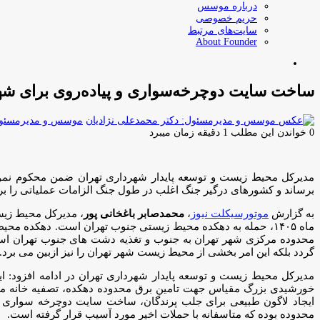
درباره موسس
حریم خصوصی
سایت‌های مرتبط
About Founder
جستجو
برای
ساخت سایت دوچرخه‌سواری و پیاده‌روی برای شهر
موسس و مدیرمسئول:
0
خواندن این مطلب 1 دقیقه زمان میبرد
مدیرکل محیط زیست و توسعه پایدار شهرداری تهران ضمن محکوم نمو
برساند و کشورهای درگیر جنگ اغلب در طول جنگ الزامات عملیاتی را ب
به گزارش
موتورسیکلت نیوز
،
محمدصابر باغخانی پور
محدوده مرکزی شهر تهران به جنوب و تغذیه دشت های جنوب تهران است ک
گردد بلکه این امر بخشی از محیط زیست شهر تهران را نیز ازبین می برد.
مدیرکل محیط زیست و توسعه پایدار شهرداری تهران در ادامه افزود: ای
خورشیدی بزرگ مقیاس جهت تامین برق محدوده دهکده، تصفیه خانه م
ایجاد لاگون طبیعی برای جلب پرندگان، ساخت سایت دوچرخه سواری و پ
محدوده بوده که متاسفانه با حملات اخیر مورد آسیب قرار گرفته است.