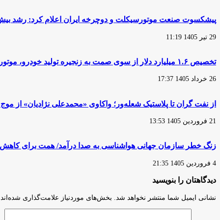
مربوط
اقتصاد
به
اعلام
پیشکسوت صنعت موتورسیکلت و دوچرخه ایران اعلام کرد: رشد بیش از 2 برابری قیمت موتورسیکلت در مقایسه با سا
موتورسواران
شد:
۱۶
شروع
29 تیر 1405 11:19
تا
پوشش
۲۱
«بیمه
ساله
جنگ»
تخصیص ۱.۶ میلیارد دلار از سوی صمت به زنجیره تولید خودرو، موتورسیکلت و دوچرخه
بوده
برای
است
وسایل‌نقلیه
26 خرداد 1405 17:37
از نفت گران تا پلاستیک شعله‌ور؛ واکاوی «محمدعلی نژادیان» از م
21 فروردین 1405 13:53
زنگ خطر سازمان جهانی هواشناسی به صدا درآمد/ همت برای کاهش ان
4 فروردین 1405 21:35
دیدگاهتان را بنویسید
نشانی ایمیل شما منتشر نخواهد شد.
بخش‌های موردنیاز علامت‌گذاری شده‌اند