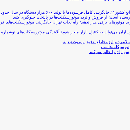
وده‌ها با تولید ۶۰۰ هزار دستگاه در سال حدود ۱۹ سال طول می‌کشد
یده است؛ از فروش و تردد موتورسیکلت‌ها در پایتخت جلوگیری کنید
د موتورهای برقی هدر ندهید/ راه نجات تهران جایگزینی موتورسیکلت‌های ف
ن می‌تواند به کنترل بازار منجر شود/ آلایندگی موتورسیکلت‌های نوشماره 
اسلامی؛ مبارزه قاطع، دقیق و بدون تبعیض
تورسیکلت‌هاست
سواران را خالی می‌کنند