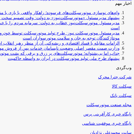
اخبار مهم
وام‌های نوسازی موتورسیکلت‌های فرسوده؛ راهکار واقعی یا بازی با منابع کشور؟ / جایگزینی کامل فرس
پیشنهاد مدیرمسئول «موتورسیکلت‌نیوز» به دولت: وقت تصمیم سخت رس
مدیرمسئول موتورسیکلت‌نیوز خطاب به دولت: سرمایه مردم را با خری
است
مدیرمسئول موتورسیکلت نیوز: طرح تولید موتورسیکلت توسط خودروسازا
مونتاژکنندگان توجه به جان و سلامت موتورسواران است
الزامات مقابله با فساد اقتصادی و ریشه‌کنی آن از منظر رهبر انقلاب 
وزارت صمت مقصر اصلی وضعیت نابسامان خدمات پس از فروش مو
جذاب اما بی‌پشتوانه؛ موتورسیکلت‌های پر زرق‌ و برقی که پشت موتور
پیشنهاد طرح ملی تولید موتورسیکلت در ایران به واسطه حاکمیت
وب‌گردی
شرکت چترا محرک
سیکلت کالا
سیکلت بانک
مجله صنعت موتورسیکلت
پایگاه خبری کارآفرینی پرس
پایگاه خبری موفقیت شناسی
سایت محمدعلی نژادیان