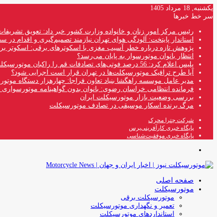
یکشنبه, 18 مرداد 1405
سر خط خبرها
رئیس مرکز امور زنان و خانواده وزارت کشور خبر داد: تعویق تشریفات 
استاندار پایتخت: آلودگی هوای تهران نیازمند تصمیم‌گیری و اقدام در
پژوهش تازه درباره خطر آسیب مغزی با اسکوترهای برقی: اسکوتر بر
انتظار بانوان موتورسوار به پایان می‌رسد؟
پلیس اعلام کرد: 56 درصد فوتی‌های تصادفات قم را راکبان موتورسیکلت تشکیل می‌دهند
آیا طرح ترافیک موتورسیکلت‌ها در تهران قرار است اجرایی شود؟
مدیر عامل موسسه راهگشا بنیاد تعاون فراجا: چهارهزار دستگاه موتو
فرمانده انتظامی خراسان رضوی: بانوان بدون گواهینامه موتورسواری ن
بررسی وضعیت بازار موتورسیکلت ایران
مرگ برنده اسکار موسیقی در تصادف موتورسیکلت
شرکت چترا محرک
پایگاه خبری کارآفرینی‌پرس
پایگاه خبری موفقیت‌شناسی
منو
صفحه اصلی
موتورسیکلت
موتورسیکلت برقی
تعمیر و نگهداری موتورسیکلت
استانداردهای موتورسیکلت