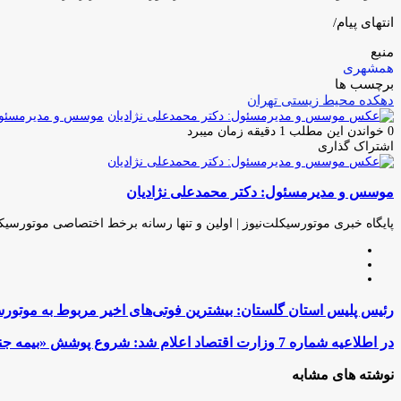
انتهای پیام/
منبع
همشهری
برچسب ها
دهکده محیط زیستی تهران
موسس و مدیرمسئول:
0
خواندن این مطلب 1 دقیقه زمان میبرد
اشتراک گذاری
چاپ
فیس
توئیتر
واتس
تلگرام
لینکدین
اشتراک
(X)
آپ
بوک
گذاری
موسس و مدیرمسئول: دکتر محمدعلی نژادیان
از
طریق
ایمیل
پایگاه خبری موتورسیکلت‌نیوز | اولین و تنها رسانه برخط اختصاصی موتورسیک
وبسایت
لینکدین
اینستاگرام
رئیس
رئیس پلیس استان گلستان: بیشترین فوتی‌های اخیر مربوط به موتورسواران ۱۶ تا ۲۱ ساله 
پلیس
استان
در
در اطلاعیه شماره 7 وزارت اقتصاد اعلام شد: شروع پوشش «بیمه جنگ» برای وسایل‌نقلیه
گلستان:
اطلاعیه
بیشترین
شماره
نوشته های مشابه
فوتی‌های
7
اخیر
وزارت