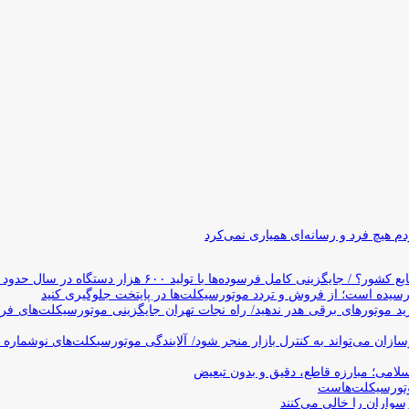
 هیچ فرد و رسانه‌ای همیاری نمی‌کرد
وده‌ها با تولید ۶۰۰ هزار دستگاه در سال حدود ۱۹ سال طول می‌کشد
یده است؛ از فروش و تردد موتورسیکلت‌ها در پایتخت جلوگیری کنید
د موتورهای برقی هدر ندهید/ راه نجات تهران جایگزینی موتورسیکلت‌های ف
ن می‌تواند به کنترل بازار منجر شود/ آلایندگی موتورسیکلت‌های نوشماره 
اسلامی؛ مبارزه قاطع، دقیق و بدون تبعیض
تورسیکلت‌هاست
سواران را خالی می‌کنند