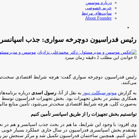
درباره موسس
حریم خصوصی
سایت‌های مرتبط
About Founder
جستجو
برای
رئیس فدراسیون دوچرخه سواری: جذب اسپانسر 
موسس و مدیرمسئول:
0
خواندن این مطلب 2 دقیقه زمان میبرد
رئیس فدراسیون دوچرخه سواری گفت: هرچه شرایط اقتصادی سخت‌تر می
می‌کنند.
به گزارش
موتورسیکلت نیوز
به نقل از آنا،
رسول اسدی
درباره برنامه‌ه
همکاری بیشتر در بخش تجهیزات بود. بخش تجهیزات فدراسیون توسط اسپا
به‌صورت کلی، هرچه شرایط اقتصادی سخت‌تر می‌شود، تأمین منابع مالی
توانستیم بخش تجهیزات را از طریق اسپانسر تأمین کنیم
وی افزود: با وجود این شرایط، ما هم در بحث جذب اسپانسر و هم در نحو
معتقدم بخش اسپانسری فدراسیون در سال جاری عملکرد بسیار خوبی دا
تأمین کنیم. همچنین ساختمان فدراسیون تکمیل شد و مرکز سنجش نیز را