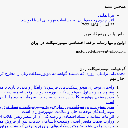
همچنین ببینید
بستن
بین‌المللی
اعزام دوچرخه‌سواران به مسابقات قهرمانی آسیا لغو شد
27 اسفند 1404 17:22
تماس با موتورسیکلت‌نیوز
اولین و تنها رسانه برخط اختصاصی موتورسیکلت در ایران
motorcyclet.news@yahoo.com
گواهینامه موتورسیکلت زنان
محمدعلی نژادیان: روزی که مسئله گواهینامه موتورسیکلت زنان را مطرح کردم
اخبار مهم
وام‌های نوسازی موتورسیکلت‌های فرسوده؛ راهکار واقعی یا بازی با منابع کشور؟ / جایگزینی کامل فرس
پیشنهاد مدیرمسئول «موتورسیکلت‌نیوز» به دولت: وقت تصمیم سخت رس
مدیرمسئول موتورسیکلت‌نیوز خطاب به دولت: سرمایه مردم را با خری
است
مدیرمسئول موتورسیکلت نیوز: طرح تولید موتورسیکلت توسط خودروسازا
مونتاژکنندگان توجه به جان و سلامت موتورسواران است
الزامات مقابله با فساد اقتصادی و ریشه‌کنی آن از منظر رهبر انقلاب 
وزارت صمت مقصر اصلی وضعیت نابسامان خدمات پس از فروش مو
جذاب اما بی‌پشتوانه؛ موتورسیکلت‌های پر زرق‌ و برقی که پشت موتور