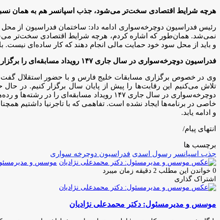
هرچه شرایط اقتصادی سخت‌تر می‌شود، جذب اسپانسر هم به همان نسب
رئیس فدراسیون دوچرخه‌سواری ادامه داد: ساختمان فدراسیون از محل من
نمی‌شد. همان‌طور که اشاره کردم، هرچه شرایط اقتصادی سخت‌تر می‌شو
و باید از محل سود خود حمایت مالی انجام دهند که کار ساده‌ای نیست.
فدراسیون دوچرخه‌سواری در سال جاری ۱۴۷ رویداد مسابقه‌ای را برگزار کرده است
وی در خصوص برگزاری مسابقات خلیج فارس و با حضور استقلال گفت: با تو
تلاش می‌کنیم این رقابت‌ها را پیش از پایان سال برگزار کنیم. در حا
دوچرخه‌سواری در سال جاری ۱۴۷ رویداد مسابقه‌
خاصی در برنامه‌ها ایجاد نشده است. تفاهمی که با تاجرنیا داشتیم همچنا
و ادامه یابد.
انتهای پیام/
برچسب ها
جذب اسپانسر
رسول اسدی
فدراسیون دوچرخه سواری
موسس و مدیرمسئول:
0
خواندن این مطلب 2 دقیقه زمان میبرد
اشتراک گذاری
چاپ
فیس
توئیتر
واتس
تلگرام
لینکدین
اشتراک
(X)
آپ
بوک
گذاری
موسس و مدیرمسئول: دکتر محمدعلی نژادیان
از
طریق