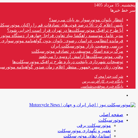
پنجشنبه, 15 مرداد 1405
سر خط خبرها
انتظار بانوان موتورسوار به پایان می‌رسد؟
پلیس اعلام کرد: 56 درصد فوتی‌های تصادفات قم را راکبان موتورسیکلت تشکیل می‌دهند
آیا طرح ترافیک موتورسیکلت‌ها در تهران قرار است اجرایی شود؟
مدیر عامل موسسه راهگشا بنیاد تعاون فراجا: چهارهزار دستگاه موتو
فرمانده انتظامی خراسان رضوی: بانوان بدون گواهینامه موتورسواری ن
بررسی وضعیت بازار موتورسیکلت ایران
مرگ برنده اسکار موسیقی در تصادف موتورسیکلت
وقتی موتورسیکلت‌ها آرامش ارومیه را می‌بلعند
توضیحات شهرداری پایتخت درباره طرح ترافیک موتورسیکلت‌ها
معاون زنان رییس جمهور: منتظر اعلام زمان صدور گواهینامه موتورسی
شرکت چترا محرک
پایگاه خبری کارآفرینی‌پرس
پایگاه خبری موفقیت‌شناسی
منو
صفحه اصلی
موتورسیکلت
موتورسیکلت برقی
تعمیر و نگهداری موتورسیکلت
استانداردهای موتورسیکلت