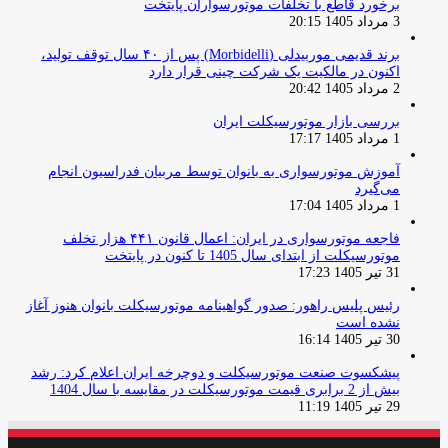
برخورد قاطع با تخلفات موتورسواران پایتخت
3 مرداد 1405 20:15
برند قدیمی موربیدلی (Morbidelli) پس از ۴۰ سال توقف تولید،
اکنون در مالکیت یک شرکت چینی قرار دارد
2 مرداد 1405 20:42
بررسی بازار موتورسیکلت ایران
1 مرداد 1405 17:17
آموزش موتورسواری به بانوان توسط مربیان فدراسیون انجام
می‌گیرد
1 مرداد 1405 17:04
فاجعه موتورسواری در ایران: اعمال قانون ۴۴۱ هزار تخلف
موتورسیکلت از ابتدای سال 1405 تا کنون در پایتخت
31 تیر 1405 17:23
رئیس پلیس راهور: صدور گواهینامه موتورسیکلت بانوان هنوز آغاز
نشده است
30 تیر 1405 16:14
پیشکسوت صنعت موتورسیکلت و دوچرخه ایران اعلام کرد: رشد
بیش از 2 برابری قیمت موتورسیکلت در مقایسه با سال 1404
29 تیر 1405 11:19