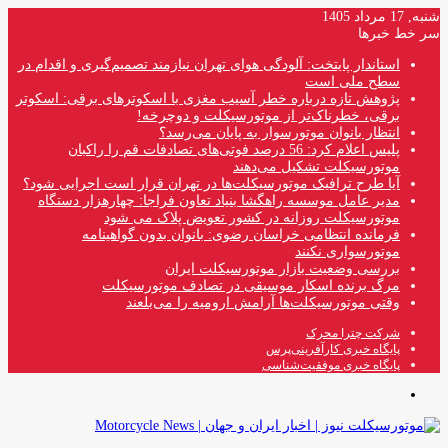
شنبه, 17 مرداد 1405
سر خط خبرها
استاندار پایتخت: آلودگی هوای تهران نیازمند تصمیم‌گیری و اقدام در
سطح ملی است
پژوهش تازه درباره خطر آسیب مغزی با اسکوترهای برقی: اسکوتر
برقی، خطرناک‌تر از موتورسیکلت و دوچرخه!
انتظار بانوان موتورسوار به پایان می‌رسد؟
پلیس اعلام کرد: 56 درصد فوتی‌های تصادفات قم را راکبان
موتورسیکلت تشکیل می‌دهند
آیا طرح ترافیک موتورسیکلت‌ها در تهران قرار است اجرایی شود؟
مدیر عامل موسسه راهگشا بنیاد تعاون فراجا: چهارهزار دستگاه
موتورسیکلت روزانه در کشور تعویض پلاک می شود
فرمانده انتظامی خراسان رضوی: بانوان بدون گواهینامه
موتورسواری نکنند
بررسی وضعیت بازار موتورسیکلت ایران
مرگ برنده اسکار موسیقی در تصادف موتورسیکلت
وقتی موتورسیکلت‌ها آرامش ارومیه را می‌بلعند
شرکت چترا محرک
پایگاه خبری کارآفرینی‌پرس
پایگاه خبری موفقیت‌شناسی
منو