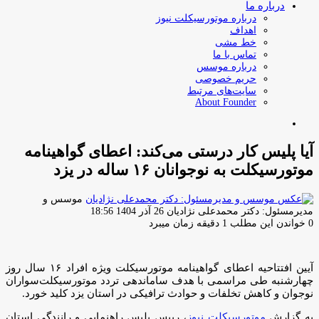
درباره ما
درباره موتورسیکلت نیوز
اهداف
خط مشی
تماس با ما
درباره موسس
حریم خصوصی
سایت‌های مرتبط
About Founder
جستجو
برای
آیا پلیس کار درستی می‌کند: اعطای گواهینامه
موتورسیکلت به نوجوانان ۱۶ ساله‌ در یزد
موسس و
ارسال
مدیرمسئول: دکتر محمدعلی نژادیان
26 آذر 1404 18:56
ایمیل
0
خواندن این مطلب 1 دقیقه زمان میبرد
آیین افتتاحیه اعطای گواهینامه موتورسیکلت ویژه افراد ۱۶ سال روز
چهارشنبه طی مراسمی با هدف ساماندهی تردد موتورسیکلت‌سواران
نوجوان و کاهش تخلفات و حوادث ترافیکی در استان یزد کلید خورد.
به گزارش
موتورسیکلت نیوز
، رییس پلیس راهنمایی و رانندگی استان