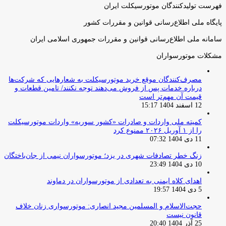
فهرست تولیدکنندگان موتورسیکلت ایران
پایگاه ملی اطلاع‌رسانی قوانین و مقررات کشور
سامانه ملی اطلاع‌رسانی قوانین و مقررات جمهوری اسلامی ایران
مشکلات موتورسواران
مصرف‌کنندگان موقع خرید موتورسیکلت به شعارهایی که شرکت‌ها
درباره خدمات پس از فروش می‌دهند توجه نکنند/ تامین قطعات و
قیمت آن مهم‌تر است
12 اسفند 1404 15:17
کمیته ملی واردات و صادرات «کشور سوریه» واردات موتورسیکلت
را از ۱ آوریل ۲۰۲۶ ممنوع کرد
11 دی 1404 07:32
زنگ خطر تصادفات شهری در یزد؛ موتورسواران نیمی از جان‌باختگان
10 دی 1404 23:49
اهدای کلاه ایمنی به تعدادی از موتورسواران در دماوند
5 دی 1404 19:57
حجت‌الاسلام و المسلمین مجید انصاری: موتورسواری زنان خلاف
قانون نیست
25 آذر 1404 20:40