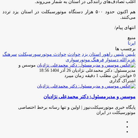
اغلب تصادف‌های رانندگی در استان به شمار می‌روند.
هم اکنون حدود ۵۰۰ هزار دستگاه موتورسبکلت در استان یزد تردد
می‌کنند.
انتهای پیام/
منبع
ایرنا
برچسب ها
پلیس
پلیس راهور استان یزد
حوادث
حوادث موتورسورسیکلت
سرهنگ
عزیزالله دستوار
فرهنگ موتورسوارى
موسس و
ارسال
مدیرمسئول: دکتر محمدعلی نژادیان
26 آذر 1404 18:56
ایمیل
0
خواندن این مطلب 1 دقیقه زمان میبرد
اشتراک گذاری
چاپ
فیس
توئیتر
واتس
تلگرام
لینکدین
اشتراک
(X)
آپ
بوک
گذاری
موسس و مدیرمسئول: دکتر محمدعلی نژادیان
از
طریق
ایمیل
پایگاه خبری موتورسیکلت‌نیوز | اولین و تنها رسانه برخط اختصاصی
موتورسیکلت در ایران
وبسایت
لینکدین
اینستاگرام