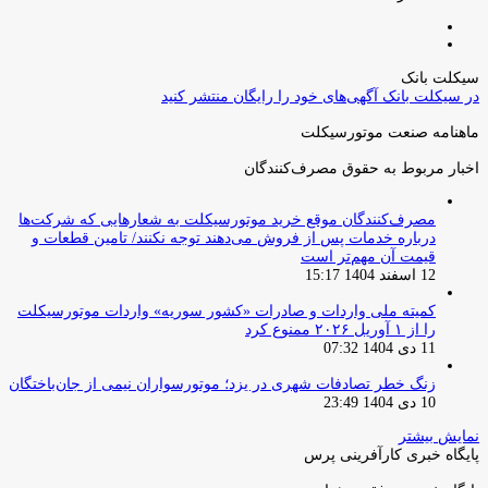
صفحه
صفحه
قبلی
بعدی
سیکلت بانک
در سیکلت بانک آگهی‌های خود را رایگان منتشر کنید
ماهنامه صنعت موتورسیکلت
اخبار مربوط به حقوق مصرف‌کنندگان
مصرف‌کنندگان موقع خرید موتورسیکلت به شعارهایی که شرکت‌ها
درباره خدمات پس از فروش می‌دهند توجه نکنند/ تامین قطعات و
قیمت آن مهم‌تر است
12 اسفند 1404 15:17
کمیته ملی واردات و صادرات «کشور سوریه» واردات موتورسیکلت
را از ۱ آوریل ۲۰۲۶ ممنوع کرد
11 دی 1404 07:32
زنگ خطر تصادفات شهری در یزد؛ موتورسواران نیمی از جان‌باختگان
10 دی 1404 23:49
نمایش بیشتر
پایگاه خبری کارآفرینی پرس