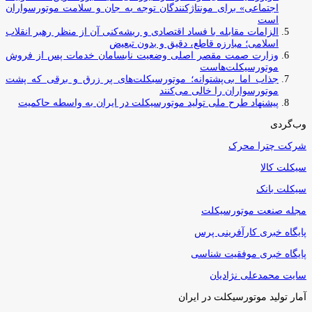
اجتماعی» برای مونتاژکنندگان توجه به جان و سلامت موتورسواران
است
الزامات مقابله با فساد اقتصادی و ریشه‌کنی آن از منظر رهبر انقلاب
اسلامی؛ مبارزه قاطع، دقیق و بدون تبعیض
وزارت صمت مقصر اصلی وضعیت نابسامان خدمات پس از فروش
موتورسیکلت‌هاست
جذاب اما بی‌پشتوانه؛ موتورسیکلت‌های پر زرق‌ و برقی که پشت
موتورسواران را خالی می‌کنند
پیشنهاد طرح ملی تولید موتورسیکلت در ایران به واسطه حاکمیت
وب‌گردی
شرکت چترا محرک
سیکلت کالا
سیکلت بانک
مجله صنعت موتورسیکلت
پایگاه خبری کارآفرینی پرس
پایگاه خبری موفقیت شناسی
سایت محمدعلی نژادیان
آمار تولید موتورسیکلت در ایران