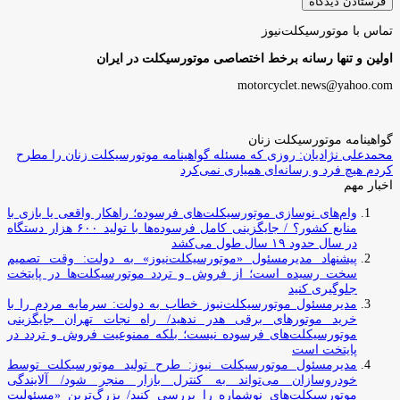
تماس با موتورسیکلت‌نیوز
اولین و تنها رسانه برخط اختصاصی موتورسیکلت در ایران
motorcyclet.news@yahoo.com
گواهینامه موتورسیکلت زنان
محمدعلی نژادیان: روزی که مسئله گواهینامه موتورسیکلت زنان را مطرح
کردم هیچ فرد و رسانه‌ای همیاری نمی‌کرد
اخبار مهم
وام‌های نوسازی موتورسیکلت‌های فرسوده؛ راهکار واقعی یا بازی با
منابع کشور؟ / جایگزینی کامل فرسوده‌ها با تولید ۶۰۰ هزار دستگاه
در سال حدود ۱۹ سال طول می‌کشد
پیشنهاد مدیرمسئول «موتورسیکلت‌نیوز» به دولت: وقت تصمیم
سخت رسیده است؛ از فروش و تردد موتورسیکلت‌ها در پایتخت
جلوگیری کنید
مدیرمسئول موتورسیکلت‌نیوز خطاب به دولت: سرمایه مردم را با
خرید موتورهای برقی هدر ندهید/ راه نجات تهران جایگزینی
موتورسیکلت‌های فرسوده نیست؛ بلکه ممنوعیت فروش و تردد در
پایتخت است
مدیرمسئول موتورسیکلت نیوز: طرح تولید موتورسیکلت توسط
خودروسازان می‌تواند به کنترل بازار منجر شود/ آلایندگی
موتورسیکلت‌های نوشماره را بررسی کنید/ بزرگ‌ترین «مسئولیت