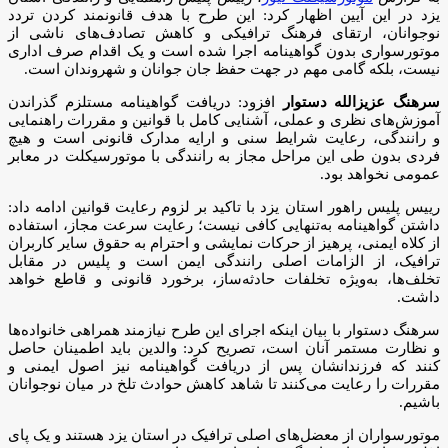
یزد در این آیین اظهار کرد: این طرح با هدف قانونمند کردن تردد
نوجوانان، ارتقای فرهنگ ترافیکی و کاهش تصادف‌های ناشی از
موتورسواری بدون گواهینامه اجرا شده است و یک اقدام صرف اداری
نیست، بلکه گامی مهم در جهت حفظ جان جوانان و شهروندان است.
سرهنگ عزیزالله دستوار
افزود: دریافت گواهینامه مستلزم گذراندن
آموزش‌های نظری و عملی، آشنایی کامل با قوانین و مقررات راهنمایی
و رانندگی، رعایت شرایط سنی و ارایه مدارک قانونی است و هیچ
فردی بدون طی این مراحل مجاز به رانندگی با موتورسیکلت در معابر
عمومی نخواهد بود.
رییس پلیس راهور استان یزد با تاکید بر لزوم رعایت قوانین ادامه داد:
داشتن گواهینامه به‌تنهایی کافی نیست؛ رعایت سرعت مجاز، استفاده
از کلاه ایمنی، پرهیز از حرکات نمایشی و احترام به حقوق سایر کاربران
ترافیک، از الزامات اصلی رانندگی ایمن است و پلیس در مقابل
تخلف‌ها، به‌ویژه تخلفات حادثه‌ساز، برخورد قانونی و قاطع خواهد
داشت.
سرهنگ دستوار با بیان اینکه اجرای این طرح نیازمند همراهی خانواده‌ها
و نظارت مستمر آنان است، تصریح کرد: والدین باید اطمینان حاصل
کنند که فرزندانشان پس از دریافت گواهینامه نیز اصول ایمنی و
مقررات را رعایت می‌کنند تا شاهد کاهش حوادث تلخ در میان نوجوانان
باشیم.
موتورسواران از معضل‌های اصلی ترافیک در استان یزد هستند و یک پای