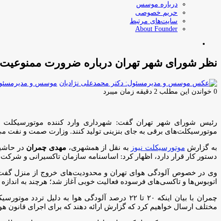
درباره موسس
حریم خصوصی
سایت‌های مرتبط
About Founder
جستجو
برای
نظر شورای شهر تهران درباره ضرورت ممنوعیت ت
موسس و مدیرمسئول:
0
خواندن این مطلب 2 دقیقه زمان میبرد
رئیس شورای شهر تهران گفت: شهرداری وارد کننده موتورسیکلت نیس
موتورسیکلت‌های برقی به جای بنزینی تولید کنند. وزارت صمت و نفت می‌تو
به گزارش
موتورسیکلت نیوز
به نقل از همشهری،
مهدی چمران
در حاشی
دستور کار قرار دارد، اظهار کرد: اساسنامه سازمان تاکسیرانی و شرکت م
وی در خصوص آلودگی هوای تهران و محدودیت‌های خروج از منزل گفت: سا
اتوبوس‌ها و تاکسی‌های فرسوده فعالیت خوبی آغاز شد؛ هرچند به انداز
چمران با بیان اینکه ۲۰ تا ۲۲ درصد آلودگی هوا ب
مختلف ارسال خواهیم کرد که گزارش ارائه دهند که برای اجرای قانون هوای