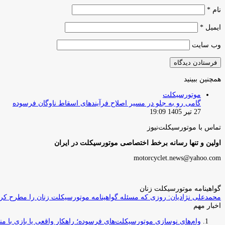
نام
*
ایمیل
*
وب‌ سایت
همچنین ببینید
بستن
موتورسیکلت
گامی رو به جلو در مسیر اصلاح فرآیندهای اسقاط ناوگان فرسوده
27 تیر 1405 19:09
تماس با موتورسیکلت‌نیوز
اولین و تنها رسانه برخط اختصاصی موتورسیکلت در ایران
motorcyclet.news@yahoo.com
گواهینامه موتورسیکلت زنان
محمدعلی نژادیان: روزی که مسئله گواهینامه موتورسیکلت زنان را مطرح کردم
اخبار مهم
وام‌های نوسازی موتورسیکلت‌های فرسوده؛ راهکار واقعی یا بازی با منابع کشور؟ / جایگزینی کامل فرس