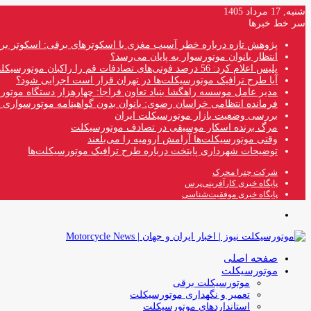
شنبه, 17 مرداد 1405
سر خط خبرها
پژوهش تازه درباره خطر آسیب مغزی با اسکوترهای برقی: اسکوتر بر
انتظار بانوان موتورسوار به پایان می‌رسد؟
پلیس اعلام کرد: 56 درصد فوتی‌های تصادفات قم را راکبان موتورسیکلت تشکیل می‌دهند
آیا طرح ترافیک موتورسیکلت‌ها در تهران قرار است اجرایی شود؟
مدیر عامل موسسه راهگشا بنیاد تعاون فراجا: چهارهزار دستگاه موتو
فرمانده انتظامی خراسان رضوی: بانوان بدون گواهینامه موتورسواری ن
بررسی وضعیت بازار موتورسیکلت ایران
مرگ برنده اسکار موسیقی در تصادف موتورسیکلت
وقتی موتورسیکلت‌ها آرامش ارومیه را می‌بلعند
توضیحات شهرداری پایتخت درباره طرح ترافیک موتورسیکلت‌ها
شرکت چترا محرک
پایگاه خبری کارآفرینی‌پرس
پایگاه خبری موفقیت‌شناسی
منو
صفحه اصلی
موتورسیکلت
موتورسیکلت برقی
تعمیر و نگهداری موتورسیکلت
استانداردهای موتورسیکلت