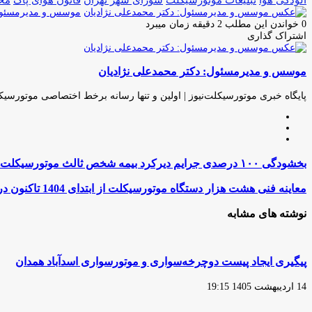
موسس و مدیرمسئول:
0
خواندن این مطلب 2 دقیقه زمان میبرد
اشتراک گذاری
چاپ
فیس
توئیتر
واتس
تلگرام
لینکدین
اشتراک
(X)
آپ
بوک
گذاری
موسس و مدیرمسئول: دکتر محمدعلی نژادیان
از
طریق
ایمیل
پایگاه خبری موتورسیکلت‌نیوز | اولین و تنها رسانه برخط اختصاصی موتورسیک
وبسایت
لینکدین
اینستاگرام
بخشودگی
بخشودگی ۱۰۰ درصدی جرایم دیرکرد بیمه شخص ثالث موتورسیکلت‌ها به مناسبت «روز بیمه»
۱۰۰
درصدی
معاینه
معاینه فنی هشت هزار دستگاه موتورسیکلت از ابتدای 1404 تاکنون در اصفهان
جرایم
فنی
دیرکرد
هشت
نوشته های مشابه
بیمه
هزار
شخص
دستگاه
ثالث
موتورسیکلت
موتورسیکلت‌ها
از
پیگیری ایجاد پیست دوچرخه‌سواری و موتورسواری اسدآباد همدان
به
ابتدای
مناسبت
1404
14 اردیبهشت 1405 19:15
«روز
تاکنون
بیمه»
در