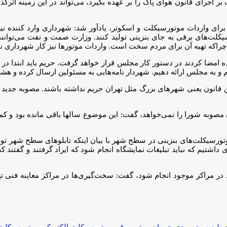
جرای قانون هوای پاک را بر عهده بگیرد، می‌تواند در این زمینه اثرگذار
برای واردات موتورسیکلت و اسکوتر، یادآور شد: شهرداری وارد کننده 
سیکلت‌های برقی به جای بنزینی تولید کنند. وزارت صمت و نفت می‌توانند 
؛ چراکه تهیه آن برای مردم سخت است. واردات موتورها نیز کار شهرداری 
رد جلسه مجلس در خصوص حریم، گفت: طرحی که ۱۶۴ نماینده امضا کردند در دستور کار مجلس قرار خواهد گر
م و به مجلس ارائه دهیم. شهردار نامه‌هایی به مسئولین ارسال کرده و هش
ن قانون یعنی شهرهای بزرگ مثل تهران حریم نداشته باشند. مصوبه جدید ش
ی مصوبه شورا را نمی‌خواهد، گفت: این موضوع سالها باقی مانده بود و 
ورسیکلت‌های بنزینی در سطح شهر با بیان اینکه تابلوهای سطح شهر تو
داشتیم که نباید تبلیغات نمایشگاه انجام شود که ایراد گرفتند و گفتند که
اید در مراکز موجود انجام شود، گفت: سخت‌گیری‌ها در مراکز معاینه فنی 
یط زیست
مهدی چمران
موتور برقی
موتورسیکلت الکتریکى
موتورسیکلت