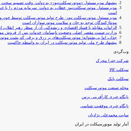
پیشنهاد مدیرمسئول «موتورسیکلت‌نیوز» به دولت: وقت تصمیم سخت رس
مدیرمسئول موتورسیکلت‌نیوز خطاب به دولت: سرمایه مردم را با خری
است
مدیرمسئول موتورسیکلت نیوز: طرح تولید موتورسیکلت توسط خودروسازا
مونتاژکنندگان توجه به جان و سلامت موتورسواران است
الزامات مقابله با فساد اقتصادی و ریشه‌کنی آن از منظر رهبر انقلاب 
وزارت صمت مقصر اصلی وضعیت نابسامان خدمات پس از فروش مو
جذاب اما بی‌پشتوانه؛ موتورسیکلت‌های پر زرق‌ و برقی که پشت موتور
پیشنهاد طرح ملی تولید موتورسیکلت در ایران به واسطه حاکمیت
وب‌گردی
شرکت چترا محرک
سیکلت کالا
سیکلت بانک
مجله صنعت موتورسیکلت
پایگاه خبری کارآفرینی پرس
پایگاه خبری موفقیت شناسی
سایت محمدعلی نژادیان
آمار تولید موتورسیکلت در ایران