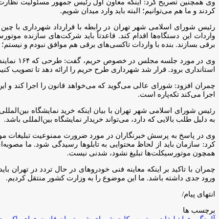
وی همچنین تصریح کرد: اینکه معاون اول رئیس جمهور مسئولیت نظارت بر ا
کردند و ما هم می‌توانیم؛ البته باید وارد میدان شویم.
رئیس شورای اسلامی شهر تهران در رابطه با قرارداد شهرداری با چین 
واردات این دستگاه‌ها اقدام کند. قاعدتاً باید شرکت‌های سازنده موتور
برقی بسازند. بنده با واردات تاکسی‌های برقی هم موافق نبودم و نیستم
وی در مو
استانداری برود. قرار شد شهرداری طرح حریم را ارائه دهد تا تصویب کنی
چمران افزود: شورای عالی می‌گوید که می‌خواهد قانون را اجرا کند و ای
اجرا می‌کند تکه‌پاره است.
رئیس شورای اسلامی شهر تهران با بیان اینکه خرید نمایشگاه بین‌الملل
به دلیل طلب بالایی که دارد، می‌تواند خریدار نمایشگاه بین‌المللی باشد.
وی در پاسخ به پرسش خبرنگاران در مورد ضرورت ممنوعیت تبلیغات موت
کرد: سازمان باید از لحاظ محتوایی به تابلوها رسیدگی شود. ما مصوبه‌ای 
همچون موتورسیکلت‌ها تبلیغ نشود، شدنی نیست.
چمران با تاکید بر اینکه معاینه فنی خودروهای در حال تردد در تهران ب
ورود جدی داشته باشد. ما این موضوع را به وزارت کشور منتقل کردیم.
انتهای پیام/
برچسب ها
آلودگی هوا
تبلیغات موتورسیکلت
شورای شهر تهران
قانون هوای پاک
مح