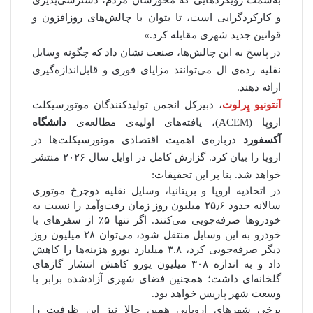
به‌سمت رویکردهایی که محورشان مردم، دسترسی‌پذیری
و کارکردگرایی است، تا بتوان با چالش‌های روزافزون و
قوانین جدید شهری مقابله کرد.»
در پاسخ به این چالش‌ها، صنعت نشان داد که چگونه وسایل
نقلیه رده‌ی ال می‌توانند مزایای فوری و قابل‌اندازه‌گیری
ارائه دهند.
آنتونیو پِرلوت
، دبیرکل انجمن تولیدکنندگان موتورسیکلت
اروپا (ACEM)، یافته‌های اولیه‌ی مطالعه‌ی
دانشگاه
آکسفورد
درباره‌ی اهمیت اقتصادی موتورسیکلت‌ها در
اروپا را بیان کرد. گزارش کامل در اوایل سال ۲۰۲۶ منتشر
خواهد شد. بنا بر این تحقیقات:
در اتحادیه اروپا و بریتانیا، وسایل نقلیه دوچرخ موتوری
سالانه حدود ۲۵٫۶ میلیون روز زمان رفت‌وآمد را نسبت به
خودروها صرفه‌جویی می‌کنند. اگر تنها ۵٪ از سفرهای با
خودرو به این وسایل منتقل شود، می‌توان ۲۸ میلیون روز
دیگر صرفه‌جویی کرد، ۳.۸ میلیارد یورو هزینه‌ها را کاهش
داد و به اندازه ۳۰۸ میلیون یورو کاهش انتشار گازهای
گلخانه‌ای داشت؛ همچنین فضای شهری آزادشده برابر با
وسعت شهر پاریس خواهد بود.
برخی شهرهای اروپایی همین حالا نیز این ظرفیت را