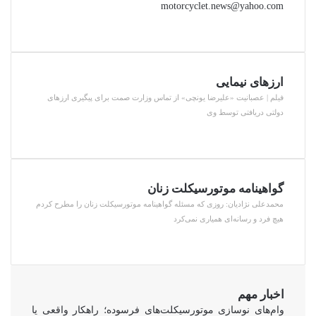
motorcyclet.news@yahoo.com
ارزهای نیمایی
فیلم | عصبانیت «علیرضا یونچی» از تماس وزارت صمت برای پیگیری ارزهای
دولتی دریافتی توسط وی
گواهینامه موتورسیکلت زنان
محمدعلی نژادیان: روزی که مسئله گواهینامه موتورسیکلت زنان را مطرح کردم
هیچ فرد و رسانه‌ای همیاری نمی‌کرد
اخبار مهم
وام‌های نوسازی موتورسیکلت‌های فرسوده؛ راهکار واقعی یا