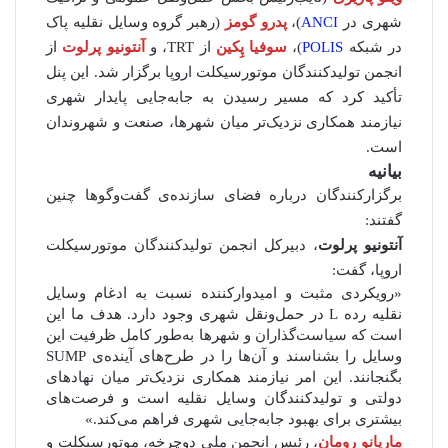
شهری در
ANCI
)،
پدرو گومز
(رهبر گروه وسایل نقلیه پاک
در شبکه
POLIS
)،
سوفیا پِکین
از TRT، و
آنتونیو پرلوت
از
انجمن تولیدکنندگان موتورسیکلت اروپا برگزار شد. این پنل
تأکید کرد که مسیر رسیدن به جابه‌جایی پایدار شهری
نیازمند همکاری نزدیک‌تر میان شهرها، صنعت و شهروندان
است.
بیانیه
برگزارکنندگان درباره فضای سازنده‌ی گفت‌وگوها چنین
گفتند:
آنتونیو پرلوت
، دبیرکل انجمن تولیدکنندگان موتورسیکلت
اروپا، گفت:
«رویکردی مثبت و امیدوارکننده نسبت به ادغام وسایل
نقلیه رده‌ L در حمل‌ونقل شهری وجود دارد. هدف ما این
است که سیاست‌گذاران و شهرها به‌طور کامل ظرفیت این
وسایل را بشناسند و آن‌ها را در طرح‌های آینده‌ی SUMP
بگنجانند. این امر نیازمند همکاری نزدیک‌تر میان نهادهای
دولتی و تولیدکنندگان وسایل نقلیه است و فرصت‌های
بیشتری برای بهبود جابه‌جایی شهری فراهم می‌کند.»
ماریانو رومان
، رئیس انجمن ملی دوچرخه، موتورسیکلت و