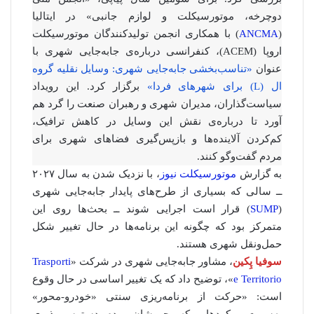
دوچرخه، موتورسیکلت و لوازم جانبی» در ایتالیا
(
ANCMA
) با همکاری انجمن تولیدکنندگان موتورسیکلت
اروپا (ACEM)، کنفرانسی درباره‌ی جابه‌جایی شهری با
عنوان
«تناسب‌بخشی جابه‌جایی شهری: وسایل نقلیه گروه
ال (L) برای شهرهای فردا»
برگزار کرد. این رویداد
سیاست‌گذاران، مدیران شهری و رهبران صنعت را گرد هم
آورد تا درباره‌ی نقش این وسایل در کاهش ترافیک،
کم‌کردن آلاینده‌ها و بازپس‌گیری فضاهای شهری برای
مردم گفت‌وگو کنند.
به گزارش
موتورسیکلت نیوز
، با نزدیک شدن به سال ۲۰۲۷
ــ سالی که بسیاری از طرح‌های پایدار جابه‌جایی شهری
(
SUMP
) قرار است اجرایی شوند ــ بحث‌ها روی این
متمرکز بود که چگونه این برنامه‌ها در حال تغییر شکل
حمل‌ونقل شهری هستند.
سوفیا پِکین
، مشاور جابه‌جایی شهری در شرکت «
Trasporti
e Territorio
»، توضیح داد که یک تغییر اساسی در حال وقوع
است: «حرکت از برنامه‌ریزی سنتی «خودرو-محور»