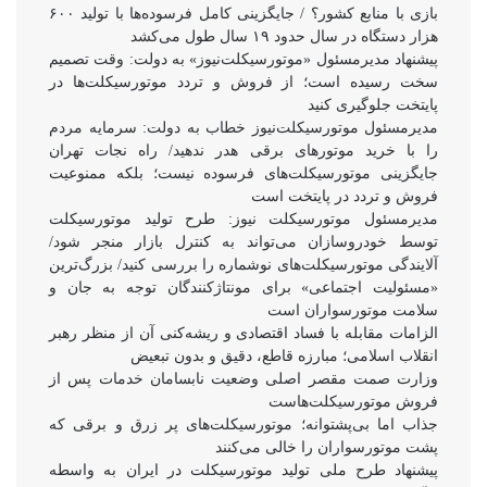
بازی با منابع کشور؟ / جایگزینی کامل فرسوده‌ها با تولید ۶۰۰
هزار دستگاه در سال حدود ۱۹ سال طول می‌کشد
پیشنهاد مدیرمسئول «موتورسیکلت‌نیوز» به دولت: وقت تصمیم
سخت رسیده است؛ از فروش و تردد موتورسیکلت‌ها در
پایتخت جلوگیری کنید
مدیرمسئول موتورسیکلت‌نیوز خطاب به دولت: سرمایه مردم
را با خرید موتورهای برقی هدر ندهید/ راه نجات تهران
جایگزینی موتورسیکلت‌های فرسوده نیست؛ بلکه ممنوعیت
فروش و تردد در پایتخت است
مدیرمسئول موتورسیکلت نیوز: طرح تولید موتورسیکلت
توسط خودروسازان می‌تواند به کنترل بازار منجر شود/
آلایندگی موتورسیکلت‌های نوشماره را بررسی کنید/ بزرگ‌ترین
«مسئولیت اجتماعی» برای مونتاژکنندگان توجه به جان و
سلامت موتورسواران است
الزامات مقابله با فساد اقتصادی و ریشه‌کنی آن از منظر رهبر
انقلاب اسلامی؛ مبارزه قاطع، دقیق و بدون تبعیض
وزارت صمت مقصر اصلی وضعیت نابسامان خدمات پس از
فروش موتورسیکلت‌هاست
جذاب اما بی‌پشتوانه؛ موتورسیکلت‌های پر زرق‌ و برقی که
پشت موتورسواران را خالی می‌کنند
پیشنهاد طرح ملی تولید موتورسیکلت در ایران به واسطه