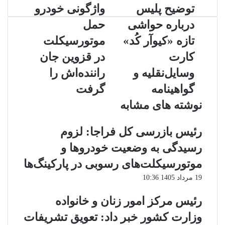
توضیح
واژگونی
توضیح پلیس
واژگونی خودرو
پلیس
خودرو
درباره حواشی
حمل
درباره
حمل
حواشی
موتورسیکلت
تازه «کیوآر کُد»
موتورسیکلت
تازه
در
کارت
در قزوین جان
«کیوآر
قزوین
کُد»
جان
وسایل‌نقلیه و
راننده‌اش را
کارت
راننده‌اش
گواهینامه
گرفت
وسایل‌نقلیه
را
و
گرفت
نوشته های مشابه
گواهینامه
رئیس بازرسی کل فراجا: لزوم
رسیدگی به وضعیت خودروها و
موتورسیکلت‌های رسوبی در پارکینگ‌ها
19 مرداد 1405 10:36
رئیس مرکز امور زنان و خانواده
وزارت کشور خبر داد: تعویق تشریفات