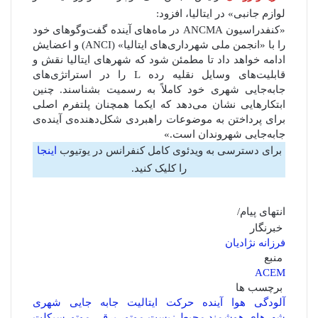
لوازم جانبی» در ایتالیا، افزود:
«کنفدراسیون ANCMA در ماه‌های آینده گفت‌وگوهای خود
را با «انجمن ملی شهرداری‌های ایتالیا» (ANCI) و اعضایش
ادامه خواهد داد تا مطمئن شود که شهرهای ایتالیا نقش و
قابلیت‌های وسایل نقلیه رده‌ L را در استراتژی‌های
جابه‌جایی شهری خود کاملاً به رسمیت بشناسند. چنین
ابتکارهایی نشان می‌دهد که ایکما همچنان پلتفرم اصلی
برای پرداختن به موضوعات راهبردی شکل‌دهنده‌ی آینده‌ی
جابه‌جایی شهروندان است.»
برای دسترسی به ویدئوی کامل کنفرانس در یوتیوب
اینجا
را کلیک کنید.
انتهای پیام/
خبرنگار
فرزانه نژادیان
منبع
ACEM
برچسب ها
آلودگی هوا
آینده حرکت
ایتالیت
جابه جایی شهری
شهرهای هوشمند
محیط زیست
موتور برقی
موتورسیکلت