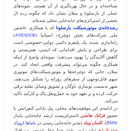
شناخته‌اند و در حال بهره‌گیری از آن هستند. نمونه‌های
عملی از بارسلونا و میلان نشان داد که چگونه رده‌ ال
بخشی از استراتژی‌های جابه‌جایی محلی شده‌اند.
رصدخانه‌ی موتورسیکلت بارسلونا
که با همکاری «انجمن
ملی شرکت‌های بخش دوچرخ» اسپانیا (
ANESDOR
)
راه‌اندازی شده، یک پلتفرم دائمی دولتی-خصوصی است
برای طراحی و پایش اقداماتی که ایمنی، همزیستی و
کاهش آلایندگی را بهبود می‌دهند؛ نمونه‌ای واضح از اینکه
همکاری چگونه می‌تواند پیشرفت واقعی ایجاد کند. در
میلان، جایی که دوچرخه‌ها و موتورسیکلت‌های موتوری
سهم قابل‌توجهی از سفرهای روزانه را تشکیل می‌دهند،
شهر به‌سمت نوسازی ناوگان و تشویق وسایل نقلیه برقی
حرکت کرده و بر تعهد خود به حمل‌ونقل پاک و کارآمد تأکید
می‌کند.
در ادامه‌ی این موفقیت‌های محلی، پنل پایانی کنفرانس با
حضور
فرانک هانسن
(استراتژیست ارشد جابه‌جایی پایدار
BMW
)،
کلمان ویله
(مدیر جابه‌جایی زمینی در
یاماها اروپا
)،
ویتو پاریزی
(نایب‌رئیس بخش حمل‌ونقل عمومی و ترافیک