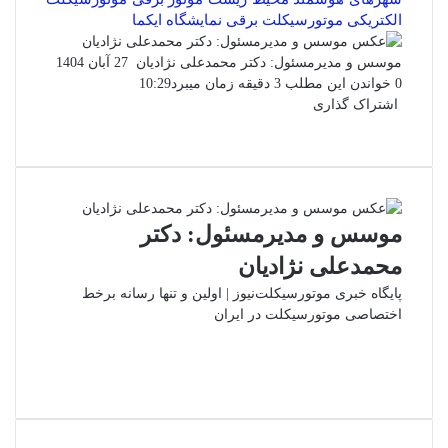
الکتریکى
موتورسیکلت برقى
نمایشگاه ایکما
ارسال
موسس و مدیرمسئول: دکتر محمدعلی نژادیان
27 آبان 1404
ایمیل
0
خواندن این مطلب 3 دقیقه زمان میبرد
10:29
اشتراک گذاری
فیس
توئیتر
واتس
چاپ
لینکدین
تلگرام
اشتراک
(X)
بوک
آپ
گذاری
از
طریق
ایمیل
موسس و مدیرمسئول: دکتر
محمدعلی نژادیان
پایگاه خبری موتورسیکلت‌نیوز | اولین و تنها رسانه برخط
اختصاصی موتورسیکلت در ایران
وبسایت
لینکدین
اینستاگرام