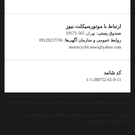
ارتباط با موتورسیکلت نیوز
صندوق پستی:
تهران 565-19575
روایط عمومی و سازمان آگهی‌ها:
09128237336
motorcyclet.news@yahoo.com
کد شامد
1-1-288752-65-0-11
All Rights Reserved, © Copyright 2021 | نشر مطالب با ذکر نام پایگاه خبری موتورسیکلت
نیوز و درج لینک خبر بلامانع است. در غیر اینصورت حق این رسانه برای پیگرد قانونی محفوظ
است
طراح سایت: محمدعلی نژادیان | روابط عمومی پایگاه خبری موتورسیکلت‌نیوز:
motorcyclet.news@yahoo.com
اینستاگرام
تلگرام