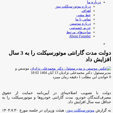
درباره ما
درباره موتورسیکلت نیوز
اهداف
خط مشی
تماس با ما
درباره موسس
حریم خصوصی
سایت‌های مرتبط
About Founder
جستجو
برای
دولت مدت گارانتی موتورسیکلت را به 3 سال
افزایش داد
موسس و
ارسال
مدیرمسئول: دکتر محمدعلی نژادیان
13 آبان 1404 18:02
ایمیل
0
خواندن این مطلب 1 دقیقه زمان میبرد
دولت با تصویب اصلاحیه‌ای در آیین‌نامه حمایت از حقوق
مصرف‌کنندگان خودرو، مدت گارانتی خودروها و موتورسیکلت را به
حداقل سه سال افزایش داد.
به گزارش
موتورسیکلت نیوز
، هیئت وزیران در جلسه مورخ ۱۴۰۴.۷.۳۰