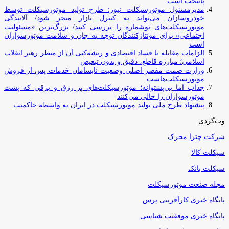
پایتخت است
مدیرمسئول موتورسیکلت نیوز: طرح تولید موتورسیکلت توسط
خودروسازان می‌تواند به کنترل بازار منجر شود/ آلایندگی
موتورسیکلت‌های نوشماره را بررسی کنید/ بزرگ‌ترین «مسئولیت
اجتماعی» برای مونتاژکنندگان توجه به جان و سلامت موتورسواران
است
الزامات مقابله با فساد اقتصادی و ریشه‌کنی آن از منظر رهبر انقلاب
اسلامی؛ مبارزه قاطع، دقیق و بدون تبعیض
وزارت صمت مقصر اصلی وضعیت نابسامان خدمات پس از فروش
موتورسیکلت‌هاست
جذاب اما بی‌پشتوانه؛ موتورسیکلت‌های پر زرق‌ و برقی که پشت
موتورسواران را خالی می‌کنند
پیشنهاد طرح ملی تولید موتورسیکلت در ایران به واسطه حاکمیت
وب‌گردی
شرکت چترا محرک
سیکلت کالا
سیکلت بانک
مجله صنعت موتورسیکلت
پایگاه خبری کارآفرینی پرس
پایگاه خبری موفقیت شناسی