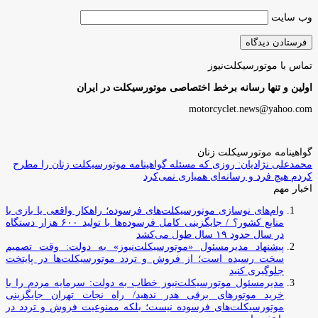
وب‌ سایت
تماس با موتورسیکلت‌نیوز
اولین و تنها رسانه برخط اختصاصی موتورسیکلت در ایران
motorcyclet.news@yahoo.com
گواهینامه موتورسیکلت زنان
محمدعلی نژادیان: روزی که مسئله گواهینامه موتورسیکلت زنان را مطرح
کردم هیچ فرد و رسانه‌ای همیاری نمی‌کرد
اخبار مهم
وام‌های نوسازی موتورسیکلت‌های فرسوده؛ راهکار واقعی یا بازی با
منابع کشور؟ / جایگزینی کامل فرسوده‌ها با تولید ۶۰۰ هزار دستگاه
در سال حدود ۱۹ سال طول می‌کشد
پیشنهاد مدیرمسئول «موتورسیکلت‌نیوز» به دولت: وقت تصمیم
سخت رسیده است؛ از فروش و تردد موتورسیکلت‌ها در پایتخت
جلوگیری کنید
مدیرمسئول موتورسیکلت‌نیوز خطاب به دولت: سرمایه مردم را با
خرید موتورهای برقی هدر ندهید/ راه نجات تهران جایگزینی
موتورسیکلت‌های فرسوده نیست؛ بلکه ممنوعیت فروش و تردد در