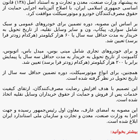
به پیشنهاد وزارت صنعت، معدن و تجارت و به استناد اصل (۱۳۸) قانون
اساسی جمهوری اسلامی ایران، با اصلاح آئین‌نامه اجرایی حمایت از
حقوق مصرف‌کنندگان خودرو و موتورسیکلت موافقت کرد.
بر اساس این مصوبه، دوره تضمین برای خودروهای عمومی و سبک
شامل سواری، پیکاپ، ون و سایر وسایل نقلیه، از تاریخ تحویل به
خریدار به مدت حداقل سه سال یا ۶۰ هزار کیلومتر (هرکدام زودتر فرا
برسد) تعیین شد.
و برای خودروهای تجاری شامل مینی بوس، میدل باس، اتوبوس،
کامیونت از تاریخ تحویل به خریدار به مدت حداقل سه سال یا پیمایش
برابر با ۲۰۰ هزار کیلومتر (هرکدام زودتر فرا برسد) تعیین شد.
همچنین، برای انواع موتورسیکلت، دوره تضمین حداقل سه سال از
تاریخ تحویل در نظر گرفته شده است.
این تصمیم با هدف افزایش رضایت مصرف‌کنندگان، ارتقای کیفیت
خدمات پس از فروش و حمایت از حقوق خریداران وسایل نقلیه اتخاذ
شده است.
این مصوبه به امضای عارف، معاون اول رئیس‌جمهور رسیده و جهت
اجرا به وزارت صنعت، معدن و تجارت و سازمان ملی استاندارد ایران
ابلاغ شده است.
بیشتر بخوانید: