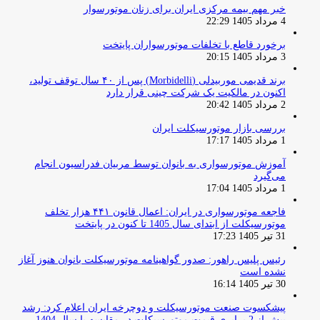
خبر مهم بیمه مرکزی ایران برای زنان موتورسوار
4 مرداد 1405 22:29
برخورد قاطع با تخلفات موتورسواران پایتخت
3 مرداد 1405 20:15
برند قدیمی موربیدلی (Morbidelli) پس از ۴۰ سال توقف تولید،
اکنون در مالکیت یک شرکت چینی قرار دارد
2 مرداد 1405 20:42
بررسی بازار موتورسیکلت ایران
1 مرداد 1405 17:17
آموزش موتورسواری به بانوان توسط مربیان فدراسیون انجام
می‌گیرد
1 مرداد 1405 17:04
فاجعه موتورسواری در ایران: اعمال قانون ۴۴۱ هزار تخلف
موتورسیکلت از ابتدای سال 1405 تا کنون در پایتخت
31 تیر 1405 17:23
رئیس پلیس راهور: صدور گواهینامه موتورسیکلت بانوان هنوز آغاز
نشده است
30 تیر 1405 16:14
پیشکسوت صنعت موتورسیکلت و دوچرخه ایران اعلام کرد: رشد
بیش از 2 برابری قیمت موتورسیکلت در مقایسه با سال 1404