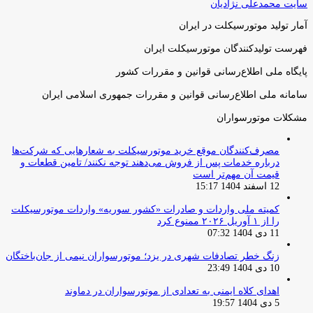
سایت محمدعلی نژادیان
آمار تولید موتورسیکلت در ایران
فهرست تولیدکنندگان موتورسیکلت ایران
پایگاه ملی اطلاع‌رسانی قوانین و مقررات کشور
سامانه ملی اطلاع‌رسانی قوانین و مقررات جمهوری اسلامی ایران
مشکلات موتورسواران
مصرف‌کنندگان موقع خرید موتورسیکلت به شعارهایی که شرکت‌ها
درباره خدمات پس از فروش می‌دهند توجه نکنند/ تامین قطعات و
قیمت آن مهم‌تر است
12 اسفند 1404 15:17
کمیته ملی واردات و صادرات «کشور سوریه» واردات موتورسیکلت
را از ۱ آوریل ۲۰۲۶ ممنوع کرد
11 دی 1404 07:32
زنگ خطر تصادفات شهری در یزد؛ موتورسواران نیمی از جان‌باختگان
10 دی 1404 23:49
اهدای کلاه ایمنی به تعدادی از موتورسواران در دماوند
5 دی 1404 19:57