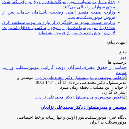
جذاب اما بی‌پشتوانه؛ موتورسیکلت‌های پر زرق‌ و برقی که پشت
موتورسواران را خالی می‌کنند
وزارت صمت مقصر اصلی وضعیت نابسامان خدمات پس از
فروش موتورسیکلت‌هاست
وزارت صمت تهدید به جلوگیری از واردات موتورسیکلت کرد/
تعدادی از موتورسیکلت‌سازان موفق به کسب حداقل امتیازات
لازم در بخش خدمات پس از فروش نشده‌اند
انتهای پیام/
منبع
مهر
برچسب ها
حمایت از حقوق مصرف‌کنندگان
دولت
گارانتی موتورسیکلت
وزارت
صمت
موسس و
ارسال
مدیرمسئول: دکتر محمدعلی نژادیان
13 آبان 1404 18:02
ایمیل
0
خواندن این مطلب 1 دقیقه زمان میبرد
اشتراک گذاری
چاپ
فیس
توئیتر
واتس
تلگرام
لینکدین
اشتراک
(X)
آپ
بوک
گذاری
موسس و مدیرمسئول: دکتر محمدعلی نژادیان
از
طریق
ایمیل
پایگاه خبری موتورسیکلت‌نیوز | اولین و تنها رسانه برخط اختصاصی
موتورسیکلت در ایران