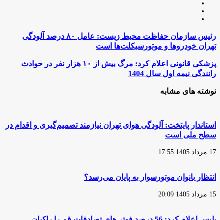
وبسایت
لینکدین
اینستاگرام
رئیس
رئیس سازمان حفاظت محیط زیست: عامل ۸۰ درصد آلودگی
سازمان
تهران خودروها و موتورسیکلت‌ها است
حفاظت
محیط
پزشکی
پزشکی قانونی اعلام کرد: مرگ بیش از ۱۰ هزار نفر در حوادث
زیست:
قانونی
رانندگی نیمه اول سال 1404
عامل
اعلام
۸۰
کرد:
نوشته های مشابه
درصد
مرگ
آلودگی
بیش
تهران
از
خودروها
۱۰
استاندار پایتخت: آلودگی هوای تهران نیازمند تصمیم‌گیری و اقدام در
و
هزار
سطح ملی است
موتورسیکلت‌ها
نفر
است
در
17 مرداد 1405 17:55
حوادث
رانندگی
نیمه
انتظار بانوان موتورسوار به پایان می‌رسد؟
اول
سال
15 مرداد 1405 20:09
1404
پلیس اعلام کرد: 56 درصد فوتی‌های تصادفات قم را راکبان