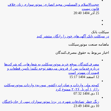
حجت‌الاسلام و المسلمین مجید انصاری: موتورسواری زنان خلاف
قانون نیست
25 آذر 1404 20:40
صفحه
صفحه
قبلی
بعدی
سیکلت بانک
در سیکلت بانک آگهی‌های خود را رایگان منتشر کنید
ماهنامه صنعت موتورسیکلت
اخبار مربوط به حقوق مصرف‌کنندگان
مصرف‌کنندگان موقع خرید موتورسیکلت به شعارهایی که شرکت‌ها
درباره خدمات پس از فروش می‌دهند توجه نکنند/ تامین قطعات و
قیمت آن مهم‌تر است
12 اسفند 1404 15:17
کمیته ملی واردات و صادرات «کشور سوریه» واردات موتورسیکلت
را از ۱ آوریل ۲۰۲۶ ممنوع کرد
11 دی 1404 07:32
زنگ خطر تصادفات شهری در یزد؛ موتورسواران نیمی از جان‌باختگان
10 دی 1404 23:49