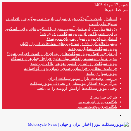
شنبه, 17 مرداد 1405
سر خط خبرها
استاندار پایتخت: آلودگی هوای تهران نیازمند تصمیم‌گیری و اقدام در
سطح ملی است
پژوهش تازه درباره خطر آسیب مغزی با اسکوترهای برقی: اسکوتر
برقی، خطرناک‌تر از موتورسیکلت و دوچرخه!
انتظار بانوان موتورسوار به پایان می‌رسد؟
پلیس اعلام کرد: 56 درصد فوتی‌های تصادفات قم را راکبان
موتورسیکلت تشکیل می‌دهند
آیا طرح ترافیک موتورسیکلت‌ها در تهران قرار است اجرایی شود؟
مدیر عامل موسسه راهگشا بنیاد تعاون فراجا: چهارهزار دستگاه
موتورسیکلت روزانه در کشور تعویض پلاک می شود
فرمانده انتظامی خراسان رضوی: بانوان بدون گواهینامه
موتورسواری نکنند
بررسی وضعیت بازار موتورسیکلت ایران
مرگ برنده اسکار موسیقی در تصادف موتورسیکلت
وقتی موتورسیکلت‌ها آرامش ارومیه را می‌بلعند
شرکت چترا محرک
پایگاه خبری کارآفرینی‌پرس
پایگاه خبری موفقیت‌شناسی
منو