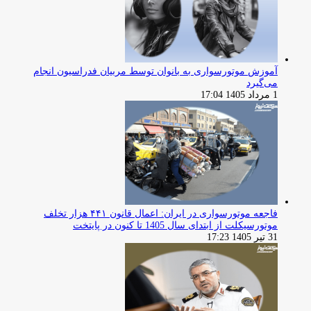
آموزش موتورسواری به بانوان توسط مربیان فدراسیون انجام
می‌گیرد
1 مرداد 1405 17:04
فاجعه موتورسواری در ایران: اعمال قانون ۴۴۱ هزار تخلف
موتورسیکلت از ابتدای سال 1405 تا کنون در پایتخت
31 تیر 1405 17:23