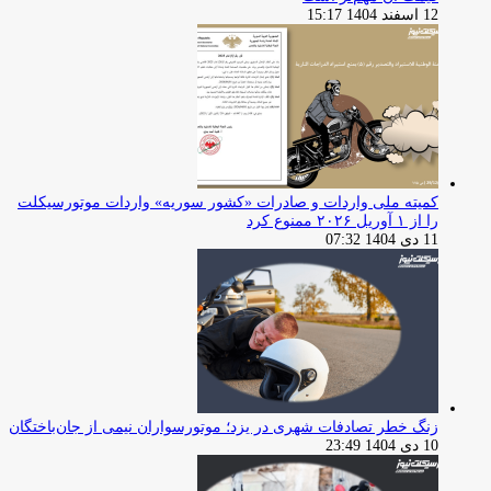
12 اسفند 1404 15:17
کمیته ملی واردات و صادرات «کشور سوریه» واردات موتورسیکلت
را از ۱ آوریل ۲۰۲۶ ممنوع کرد
11 دی 1404 07:32
زنگ خطر تصادفات شهری در یزد؛ موتورسواران نیمی از جان‌باختگان
10 دی 1404 23:49