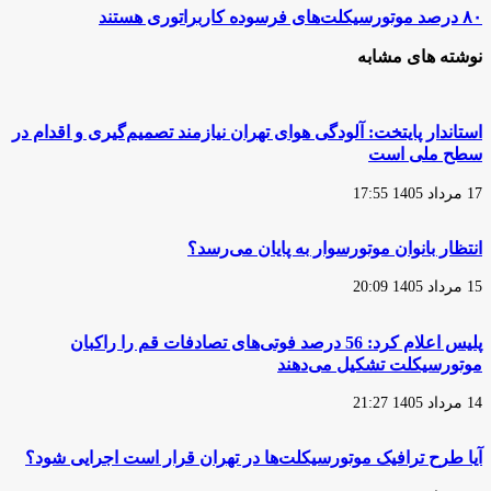
به‌صورت
۸۰
۸۰ درصد موتورسیکلت‌های فرسوده کاربراتوری هستند
ساعتی
درصد
و
موتورسیکلت‌های
نوشته های مشابه
روزانه
فرسوده
کاربراتوری
هستند
استاندار پایتخت: آلودگی هوای تهران نیازمند تصمیم‌گیری و اقدام در
سطح ملی است
17 مرداد 1405 17:55
انتظار بانوان موتورسوار به پایان می‌رسد؟
15 مرداد 1405 20:09
پلیس اعلام کرد: 56 درصد فوتی‌های تصادفات قم را راکبان
موتورسیکلت تشکیل می‌دهند
14 مرداد 1405 21:27
آیا طرح ترافیک موتورسیکلت‌ها در تهران قرار است اجرایی شود؟