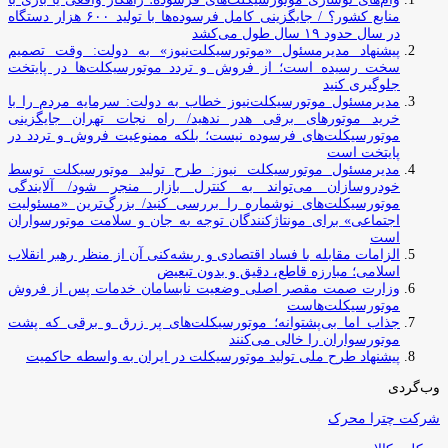
منابع کشور؟ / جایگزینی کامل فرسوده‌ها با تولید ۶۰۰ هزار دستگاه
در سال حدود ۱۹ سال طول می‌کشد
پیشنهاد مدیرمسئول «موتورسیکلت‌نیوز» به دولت: وقت تصمیم
سخت رسیده است؛ از فروش و تردد موتورسیکلت‌ها در پایتخت
جلوگیری کنید
مدیرمسئول موتورسیکلت‌نیوز خطاب به دولت: سرمایه مردم را با
خرید موتورهای برقی هدر ندهید/ راه نجات تهران جایگزینی
موتورسیکلت‌های فرسوده نیست؛ بلکه ممنوعیت فروش و تردد در
پایتخت است
مدیرمسئول موتورسیکلت نیوز: طرح تولید موتورسیکلت توسط
خودروسازان می‌تواند به کنترل بازار منجر شود/ آلایندگی
موتورسیکلت‌های نوشماره را بررسی کنید/ بزرگ‌ترین «مسئولیت
اجتماعی» برای مونتاژکنندگان توجه به جان و سلامت موتورسواران
است
الزامات مقابله با فساد اقتصادی و ریشه‌کنی آن از منظر رهبر انقلاب
اسلامی؛ مبارزه قاطع، دقیق و بدون تبعیض
وزارت صمت مقصر اصلی وضعیت نابسامان خدمات پس از فروش
موتورسیکلت‌هاست
جذاب اما بی‌پشتوانه؛ موتورسیکلت‌های پر زرق‌ و برقی که پشت
موتورسواران را خالی می‌کنند
پیشنهاد طرح ملی تولید موتورسیکلت در ایران به واسطه حاکمیت
وب‌گردی
شرکت چترا محرک