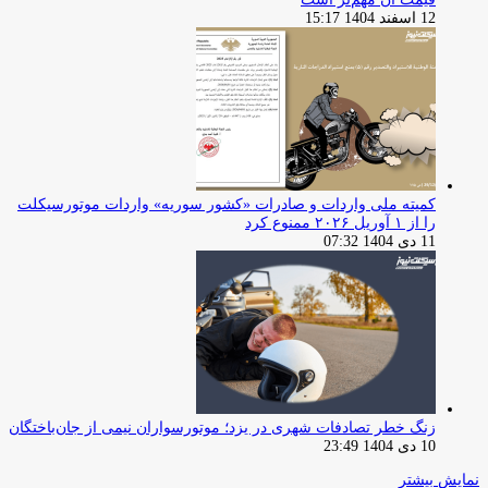
12 اسفند 1404 15:17
کمیته ملی واردات و صادرات «کشور سوریه» واردات موتورسیکلت
را از ۱ آوریل ۲۰۲۶ ممنوع کرد
11 دی 1404 07:32
زنگ خطر تصادفات شهری در یزد؛ موتورسواران نیمی از جان‌باختگان
10 دی 1404 23:49
نمایش بیشتر