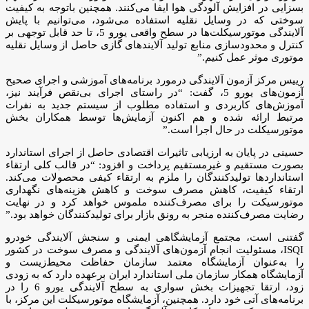
بسزایی در افزایش آلودگی هوا ایفا می‌کنند. همچنین باتوجه به کیفیت
سوختی که در وسایل نقلیه استفاده می‌شود، می‌توانیم با پایش
آلایندگی موتورسیکلت‌ها در سطح واقعی یورو 5، تا حد قابل توجهی بر
کنترل و محدودسازی منابع تولید آلایندهای گازی حاصل از وسایل نقلیه
موتوری موثر عمل کنیم.”
رییس مرکز آزمون آلایندگی درمورد برنامه‌های آموزشی و اجرای صحیح
آزمون‌های یورو 5، گفت: “در راستای اجرای بی‌نقص فرآیند نیز،
آموزش‌های کاربردی و استفاده مطلوب از سیستم جدید به نفرات
مرتبط ارائه شده و هم اکنون آزمایش‌ها توسط همکاران بخش
موتورسیکلت در حال اجرا است.”
حسینی در پایان به ارزیابی تاثیرات اقتصادی حاصل از اجرای استاندارد
بصورت مستقیم و غیر‌مستقیم پرداخت و افزود: “در قالب کلی ارتقاء
استانداردها تولیدکنندگان را ملزم به ارتقاء کیفی محصولات می‌کند.
ارتقاء کیفیت، کاهش مصرف سوخت و کاهش هزینه‌های نگهداری
موتورسیکت را برای مصرف‌کننده ملموس خواهد کرد و در نهایت
رضایت مصرف‌کننده منجر به رونق بازار برای تولیدکنندگان خواهد بود.”
گفتنی است، مجتمع آزمایشگاهی ایمنی و سنجش آلایندگی خودرو
ISQI، مسئولیت انجام آزمون‌های آلایندگی و مصرف سوخت در کشور
را به‌عنوان آزمایشگاه معتمد سازمان حفاظت محیط‌زیست و
آزمایشگاه همکار سازمان ملی استاندارد ایران برعهده دارد که به زودی
زود، ارتقا تجهیزات بخش سواری به سطح آلایندگی یورو 6 را در
برنامه‌های آتی خود دارد. همچنین، آزمایشگاه موتورسیکلت این مرکز، با