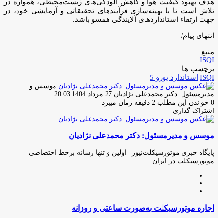
هدف بهبود کیفیت هوا و کاهش آلودگی‌های زیست‌محیطی، همواره در
تلاش است تا با بهینه‌سازی فرآیندهای تحقیقاتی و آزمایشی خود، در
جهت ارتقاء استانداردهای آلایندگی همسو باشد.
انتهای پیام/
منبع
ISQI
برچسب ها
ISQI
استاندارد یورو 5
موسس و
ارسال
مدیرمسئول: دکتر محمدعلی نژادیان
27 مرداد 1404 20:03
ایمیل
0
خواندن این مطلب 2 دقیقه زمان میبرد
اشتراک گذاری
چاپ
فیس
توئیتر
واتس
تلگرام
لینکدین
اشتراک
(X)
آپ
بوک
گذاری
موسس و مدیرمسئول: دکتر محمدعلی نژادیان
از
طریق
ایمیل
پایگاه خبری موتورسیکلت‌نیوز | اولین و تنها رسانه برخط اختصاصی
موتورسیکلت در ایران
وبسایت
لینکدین
اینستاگرام
اجاره
اجاره موتورسیکلت به‌صورت ساعتی و روزانه
موتورسیکلت