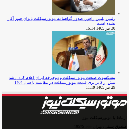
رئیس پلیس راهور: صدور گواهینامه موتورسیکلت بانوان هنوز آغاز
نشده است
30 تیر 1405 16:14
پیشکسوت صنعت موتورسیکلت و دوچرخه ایران اعلام کرد: رشد
بیش از 2 برابری قیمت موتورسیکلت در مقایسه با سال 1404
29 تیر 1405 11:19
ارتباط با موتورسیکلت نیوز
صندوق پستی:
تهران 565-19575