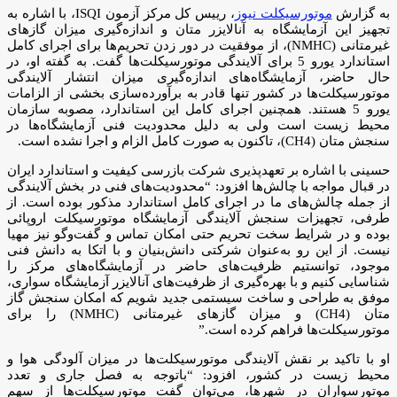
به گزارش
موتورسیکلت نیوز
، رییس کل مرکز آزمون ISQI، با اشاره به
تجهیز این آزمایشگاه به آنالایزر متان و اندازه‌گیری میزان گازهای
غیرمتانی (NMHC)، از موفقیت در دور زدن تحریم‌ها برای اجرای کامل
استاندارد یورو 5 برای آلایندگی موتورسیکلت‌ها گفت. به گفته او، در
حال حاضر، آزمایشگاه‌های اندازه‌گیری میزان انتشار آلایندگی
موتورسیکلت‌ها در کشور تنها قادر به برآورده‌سازی بخشی از الزامات
یورو 5 هستند. همچنین اجرای کامل این استاندارد، مصوبه سازمان
محیط زیست است ولی به دلیل محدودیت فنی آزمایشگاه‌ها در
سنجش متان (CH4)، تاکنون به‌ صورت کامل الزام و اجرا نشده است.
حسینی با اشاره بر تعهد‌پذیری شرکت بازرسی کیفیت و استاندارد ایران
در قبال مواجه با چالش‌ها افزود: “محدودیت‌های فنی در بخش آلایندگی
از جمله چالش‌های ما در اجرای کامل استاندارد مذکور بوده است. از
طرفی، تجهیزات سنجش آلایندگی آزمایشگاه موتورسیکلت اروپائی
بوده و در شرایط سخت تحریم حتی امکان تماس و گفت‌وگو نیز مهیا
نیست. از این رو به‌عنوان شرکتی دانش‌بنیان و با اتکا به دانش فنی
موجود، توانستیم ظرفیت‌های حاضر در آزمایشگاه‌های مرکز را
شناسایی کنیم و با بهره‌گیری از ظرفیت‌های آنالایزر آزمایشگاه سواری،
موفق به طراحی و ساخت سیستمی جدید شویم که امکان سنجش گاز
متان (CH4) و میزان گازهای غیرمتانی (NMHC) را برای
موتور‌سیکلت‌ها فراهم کرده است.”
او با تاکید بر نقش آلایندگی موتورسیکلت‌ها در میزان آلودگی هوا و
محیط زیست در کشور، افزود: “باتوجه به فصل جاری و تعدد
موتورسواران در شهر‌ها، می‌توان گفت موتورسیکلت‌ها از سهم