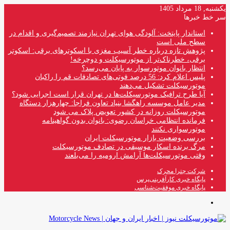
یکشنبه, 18 مرداد 1405
سر خط خبرها
استاندار پایتخت: آلودگی هوای تهران نیازمند تصمیم‌گیری و اقدام در
سطح ملی است
پژوهش تازه درباره خطر آسیب مغزی با اسکوترهای برقی: اسکوتر
برقی، خطرناک‌تر از موتورسیکلت و دوچرخه!
انتظار بانوان موتورسوار به پایان می‌رسد؟
پلیس اعلام کرد: 56 درصد فوتی‌های تصادفات قم را راکبان
موتورسیکلت تشکیل می‌دهند
آیا طرح ترافیک موتورسیکلت‌ها در تهران قرار است اجرایی شود؟
مدیر عامل موسسه راهگشا بنیاد تعاون فراجا: چهارهزار دستگاه
موتورسیکلت روزانه در کشور تعویض پلاک می شود
فرمانده انتظامی خراسان رضوی: بانوان بدون گواهینامه
موتورسواری نکنند
بررسی وضعیت بازار موتورسیکلت ایران
مرگ برنده اسکار موسیقی در تصادف موتورسیکلت
وقتی موتورسیکلت‌ها آرامش ارومیه را می‌بلعند
شرکت چترا محرک
پایگاه خبری کارآفرینی‌پرس
پایگاه خبری موفقیت‌شناسی
منو