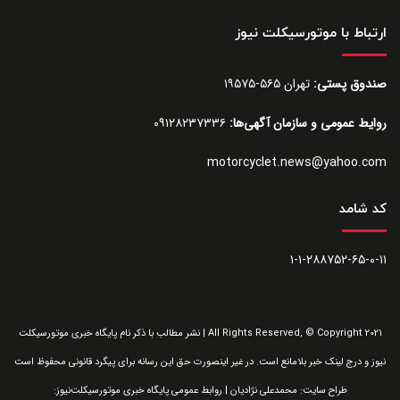
ارتباط با موتورسیکلت نیوز
صندوق پستی:
تهران ۵۶۵-۱۹۵۷۵
روایط عمومی و سازمان آگهی‌ها:
۰۹۱۲۸۲۳۷۳۳۶
motorcyclet.news@yahoo.com
کد شامد
۱-۱-۲۸۸۷۵۲-۶۵-۰-۱۱
All Rights Reserved, © Copyright 2021 | نشر مطالب با ذکر نام پایگاه خبری موتورسیکلت
نیوز و درج لینک خبر بلامانع است. در غیر اینصورت حق این رسانه برای پیگرد قانونی محفوظ است
طراح سایت: محمدعلی نژادیان | روابط عمومی پایگاه خبری موتورسیکلت‌نیوز: