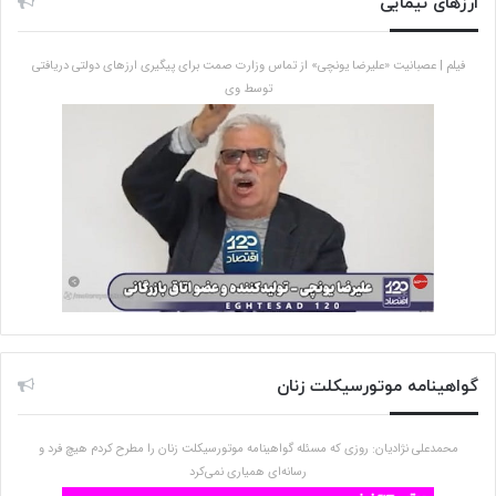
ارزهای نیمایی
فیلم | عصبانیت «علیرضا یونچی» از تماس وزارت صمت برای پیگیری ارزهای دولتی دریافتی
توسط وی
گواهینامه موتورسیکلت زنان
محمدعلی نژادیان: روزی که مسئله گواهینامه موتورسیکلت زنان را مطرح کردم هیچ فرد و
رسانه‌ای همیاری نمی‌کرد