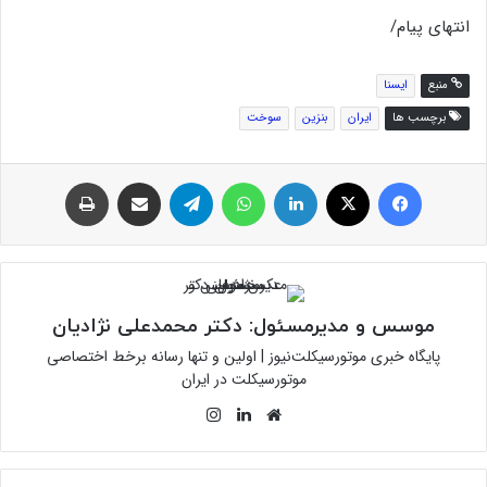
انتهای پیام/
منبع
ایسنا
برچسب ها
ایران
بنزین
سوخت
فیس بوک
توئیتر (X)
لینکدین
واتس آپ
تلگرام
اشتراک گذاری از طریق ایمیل
چاپ
موسس و مدیرمسئول: دکتر محمدعلی نژادیان
پایگاه خبری موتورسیکلت‌نیوز | اولین و تنها رسانه برخط اختصاصی
موتورسیکلت در ایران
وبسایت
لینکدین
اینستاگرام