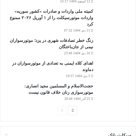
12 اسفند 1404 15:17
کمیته ملی واردات و صادرات «کشور سوریه»
واردات موتورسیکلت را از ۱ آوریل ۲۰۲۶ ممنوع
کرد
11 دی 1404 07:32
زنگ خطر تصادفات شهری در یزد؛ موتورسواران
نیمی از جان‌باختگان
10 دی 1404 23:49
اهدای کلاه ایمنی به تعدادی از موتورسواران در
دماوند
5 دی 1404 19:57
حجت‌الاسلام و المسلمین مجید انصاری:
موتورسواری زنان خلاف قانون نیست
25 آذر 1404 20:40
صفحه
صفحه
بعدی
قبلی
سیکلت بانک