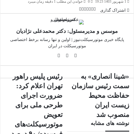
ایمیل
1 شهریور 1403 19:23
0
خواندن این مطلب 1 دقیقه زمان میبرد
چاپ
فیس
توئیتر
واتس
تلگرام
لینکدین
اشتراک
اشتراک گذاری
(X)
آپ
بوک
گذاری
از
طریق
موسس و مدیرمسئول: دکتر محمدعلی نژادیان
ایمیل
پایگاه خبری موتورسیکلت‌نیوز | اولین و تنها رسانه برخط اختصاصی
موتورسیکلت در ایران
وبسایت
لینکدین
اینستاگرام
«شینا
رئیس
«شینا انصاری» به
رئیس پلیس راهور
انصاری»
پلیس
سمت رئیس سازمان
تهران اعلام کرد:
به
راهور
سمت
تهران
حفاظت محیط
ضرورت اجرای
رئیس
اعلام
زیست ایران
طرحی ملی برای
سازمان
کرد:
حفاظت
ضرورت
منصوب شد
تعویض
محیط
اجرای
نوشته های مشابه
موتورسیکلت‌های
زیست
طرحی
ایران
ملی
فرسوده/ ۹۰ درصد