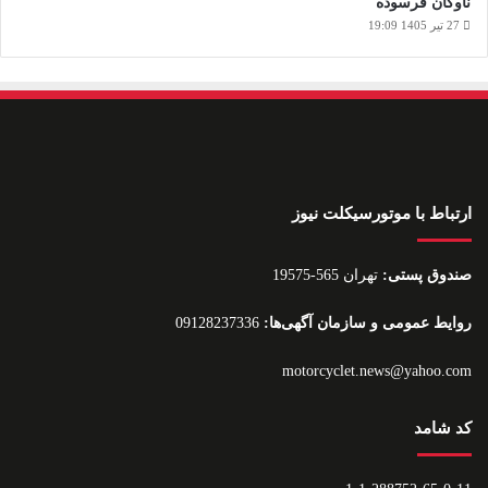
ناوگان فرسوده
27 تیر 1405 19:09
ارتباط با موتورسیکلت نیوز
صندوق پستی:
تهران 565-19575
روایط عمومی و سازمان آگهی‌ها:
09128237336
motorcyclet.news@yahoo.com
کد شامد