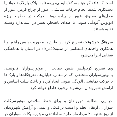
است که فاقد گواهینامه، کلاه ایمنی، بیمه نامه، پلاک یا پلاک ناخوانا یا
دستکاری شده، انجام حرکات نمایشی، عبور از چراغ قرمز، عبور از
محل‌های ممنوع، عبور از پیاده روها، حرکت در خطوط ویژه
اتوبوس،آلودگی صوتی یا صدای ناهنجار، تغییر در استاندارد وسیله
نقلیه هستند.
سرهنگ خوشوقت
تصریح کرد:این طرح با محوریت پلیس راهور وبا
همکاری واحد‌های انتظامی از شنبه20مرداد در استان با هماهنگی
قضایی اجرا می‌شود.
وی تصریح کرد:پلیس ضمن حمایت از موتورسواران قانونمند،
باموتورسواران متخلفی که در معابر، خیابان‌ها، تفرجگاه‌ها و پارک‌ها
با حرکت نمایشی، آلودگی صوتی ایجاد کرده و باعث سلب آسایش و
آرامش شهروندان می‌شوند برخورد قاطع خواهد کرد
در پی مطالبه شهروندان و برای حفظ سلامتی موتورسیکلت
سواران، ارتقای نظم و امنیت ترافیکی و ایمنی و آرامش شهروندان
از روز شنبه ۲۰ مردادماه طرح ساماندهی موتورسیکلت سواران در