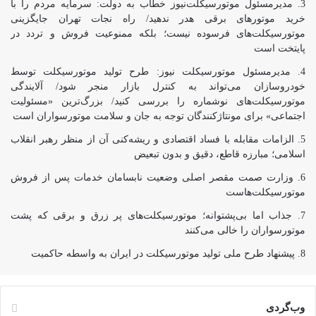
مدیرمسئول موتورسیکلت‌نیوز خطاب به دولت: سرمایه مردم را با
خرید موتورهای برقی هدر ندهید/ راه نجات تهران جایگزینی
موتورسیکلت‌های فرسوده نیست؛ بلکه ممنوعیت فروش و تردد در
پایتخت است
مدیرمسئول موتورسیکلت نیوز: طرح تولید موتورسیکلت توسط
خودروسازان می‌تواند به کنترل بازار منجر شود/ آلایندگی
موتورسیکلت‌های نوشماره را بررسی کنید/ بزرگ‌ترین «مسئولیت
اجتماعی» برای مونتاژکنندگان توجه به جان و سلامت موتورسواران است
الزامات مقابله با فساد اقتصادی و ریشه‌کنی آن از منظر رهبر انقلاب
اسلامی؛ مبارزه قاطع، دقیق و بدون تبعیض
وزارت صمت مقصر اصلی وضعیت نابسامان خدمات پس از فروش
موتورسیکلت‌هاست
جذاب اما بی‌پشتوانه؛ موتورسیکلت‌های پر زرق‌ و برقی که پشت
موتورسواران را خالی می‌کنند
پیشنهاد طرح ملی تولید موتورسیکلت در ایران به واسطه حاکمیت
وب‌گردی