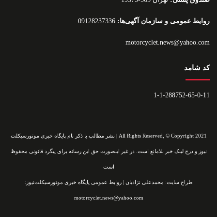
روایط عمومی و سازمان آگهی‌ها:
09128237336
motorcyclet.news@yahoo.com
کد شامد
1-1-288752-65-0-11
All Rights Reserved, © Copyright 2021 | نشر مطالب با ذکر نام پایگاه خبری موتورسیکلت
نیوز و درج لینک خبر بلامانع است. در غیر اینصورت حق این رسانه برای پیگرد قانونی محفوظ
است
طراح سایت: محمدعلی نژادیان | روابط عمومی پایگاه خبری موتورسیکلت‌نیوز:
motorcyclet.news@yahoo.com