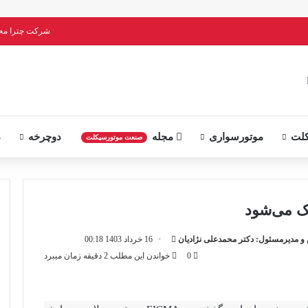
شرکت چترا م
لت
موتورسواری
مجله
دوچرخه
د
صنعت موتورسیکلت
ارسال
 مدیرمسئول: دکتر محمدعلی نژادیان
16 خرداد 1403 00:18
ایمیل
0
خواندن این مطلب 2 دقیقه زمان میبرد