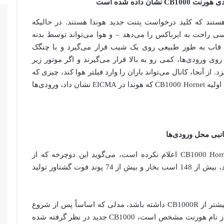
ستند که کلید درخواست پتنت جدید هوندا هستند. در حالیکه
راحت به ایرباکس را می‌دهد – و هوا می‌تواند توسط بدنه
قاب به طور طبیعی روی یک شیب قرار می‌گیرد و با چنگک
 ورودی‌ها، کمی رو به بالا قرار می‌گیرند و اگر موتور زیر
 از آنجا، کانال می‌تواند باران را وارد فیلتر هوا کند، چیزی که
هوندا می‌خواهد از آن جلوگیری کند. با بررسی نمونه اولیه CB1000 Hornet که هوندا در EICMA نشان داد، ورودی‌ها
نبی محل ورودی‌ها
در حالی‌که هوندا هنوز جزئیات زیادی در مورد CB1000 Hornet اعلام نکرده است، می‌گوید این دوچرخه که از
مشتقات موتور CBR1000RR 2017 استفاده می‌کند، بیش از 148 اسب بخار و بیش از 74 پوند فوت گشتاور تولید
این اعداد به این معنی است که باید عملکرد کمی بیشتر از CB1000R داشته باشد، مدلی که اساساً پس از شروع
تولید جایگزین خواهد شد. با این حال، همانطور که از نام هورنت مشخص است، CB1000 جدید در نظر گرفته شده