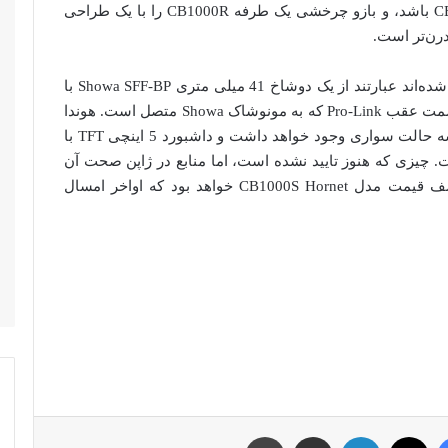
است که دوچرخه‌ای مقرون به صرفه تر از CB1000R باشد، و بازو چرخشی یک طرفه CB1000R را با یک طراحی
رن‌تر است.
سایر مشخصاتی که در مورد CB1000 Hornet تایید شده‌اند عبارتند از یک دوشاخ 41 میلی متری Showa SFF-BP با
تراکم قابل تنظیم و ناظر نوسان کمک فنر، و یک قسمت عقب Pro-Link که به مونوشاک Showa متصل است. هوندا
همچنین اعلام کرده است که در CB1000 Hornet سه حالت سواری وجود خواهد داشت و داشبورد 5 اینچی TFT با
ید و iOS طراحی شده است. چیزی که هنوز تایید نشده است، اما منابع در ژاپن صحت آن
را تایید نمودند، این است که CB1000 Hornet، نصف قیمت مدل CB1000S Hornet خواهد بود که اواخر امسال
فیس بوک
توئیتر (X)
لینکدین
اشتراک گذاری از طریق ایمیل
چاپ