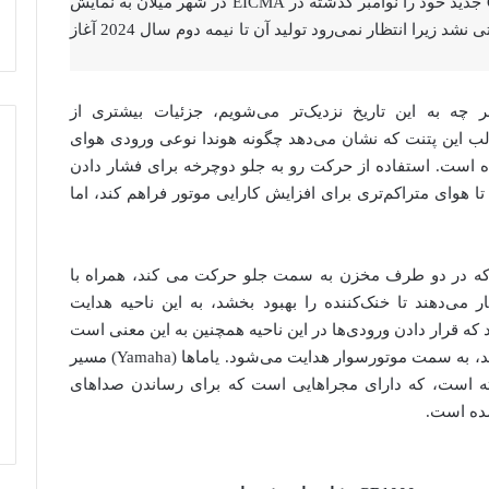
| هوندا، هورنتCB1000 جدید خود را نوامبر گذشته در EICMA در شهر میلان به نمایش
گذاشت، اما در مورد مشخصات فنی دقیق آن صحبتی نشد زیرا انتظار نمی‌رود تولید آن تا نیمه دوم سال 2024 آغاز
چه به این تاریخ نزدیک‌تر می‌شویم، جزئیات بیشتری از
ویژه در قالب این پتنت که نشان می‌دهد چگونه هوندا نوعی ورودی هوای
ه است. استفاده از حرکت رو به جلو دوچرخه برای فشار دادن
 هوای متراکم‌تری برای افزایش کارایی موتور فراهم کند، اما
 که در دو طرف مخزن به سمت جلو حرکت می کند، همراه با
 می‌دهند تا خنک‌کننده را بهبود بخشد، به این ناحیه هدایت
د که قرار دادن ورودی‌ها در این ناحیه همچنین به این معنی است
که صدای ورودی موتور بدون اینکه صدای بلندی باشد، به سمت موتورسوار هدایت می‌شود. یاماها (Yamaha) مسیر
رین مدل MT-09 در پیش گرفته است، که دارای مجراهایی است که برای رساندن صداهای
ده است.