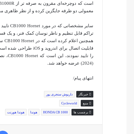
معمولی دو طرفه جایگزین کرده و از نظر ظاهری مد
قابلیت اتصال برای اندرو
(2024) عرضه خواهد شد.
انتهای پیام/
خبرنگار
داریوش سنجری پور
منبع
Cycleworld
برچسب ها
HONDA CB 1000
هوندا
هوندا هورنت