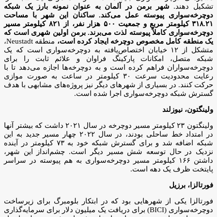
تشکیل دهند.
شهر برمن در آلمان به عنوان نمونه بارز یک شبکه
دوچرخه‌سواری پیوسته عمل می‌کند. ساکنان این شهر با مساحت
۳۱۸.۲۱ کیلومتر مربع و جمعیت ۵۰۰ هزار نفر، از ۸۲۱ کیلومتر مسیر
دوچرخه‌سواری کاملاً پیوسته لذت می‌برند. برمن اولین شهری است که
یک منطقه کامل مخصوص دوچرخه ایجاد کرده است،
منطقه Neustadt،
متشکل از ۱۲ خیابان اختصاص‌یافته به دوچرخه‌سواری است که یک
شبکه متصل، امکانات پارکینگ فراوان و علائم ثابت را برای
دوچرخه‌سواران فراهم کرده است و به دوچرخه‌ها اجازه می‌دهد تا با
رعایت محدودیت سرعت ۳۰ کیلومتر در ساعت به صورت موازی
حرکت کنند. در بسیاری از شهرهای دیگر نیز پروژه‌های مشابهی با هدف
گسترش شبکه دوچرخه‌سواری اجرا شده است.
ولینگتون، نیوزلند
ولینگتون ۲۳ کیلومتر مسیر دوچرخه در سال ۲۰۲۱ داشت که بیشتر آنها
در امتداد خط ساحلی بودند، در سال ۲۰۲۲ چهار مسیر جدید به این
شبکه اضافه شد و برای گسترش شبکه خود به ۷۳ کیلومتر در آینده
نزدیک در حال توسعه شش مسیر دیگر است. چشم‌انداز این شهر،
داشتن ۱۶۶ کیلومتر مسیر دوچرخه‌سواری به هم پیوسته در سراسر
پایتخت ظرف یک دهه است.
فورتالزا، برزیل
فورتالزا یکی از شهرهایی بود که در ابتکار بلومبرگ برای زیرساخت
دوچرخه‌سواری (BICI) برای دریافت یک میلیون دلار برای سرمایه‌گذاری