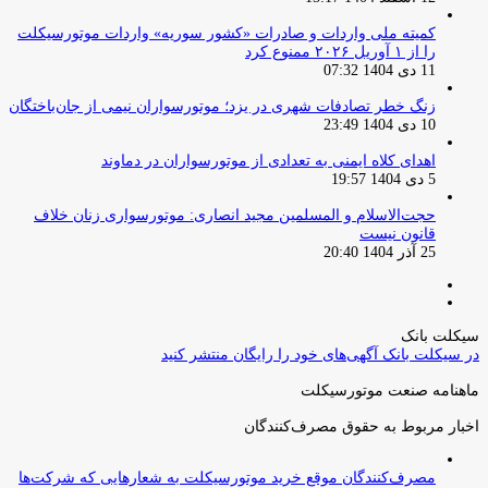
کمیته ملی واردات و صادرات «کشور سوریه» واردات موتورسیکلت
را از ۱ آوریل ۲۰۲۶ ممنوع کرد
11 دی 1404 07:32
زنگ خطر تصادفات شهری در یزد؛ موتورسواران نیمی از جان‌باختگان
10 دی 1404 23:49
اهدای کلاه ایمنی به تعدادی از موتورسواران در دماوند
5 دی 1404 19:57
حجت‌الاسلام و المسلمین مجید انصاری: موتورسواری زنان خلاف
قانون نیست
25 آذر 1404 20:40
صفحه
صفحه
قبلی
بعدی
سیکلت بانک
در سیکلت بانک آگهی‌های خود را رایگان منتشر کنید
ماهنامه صنعت موتورسیکلت
اخبار مربوط به حقوق مصرف‌کنندگان
مصرف‌کنندگان موقع خرید موتورسیکلت به شعارهایی که شرکت‌ها