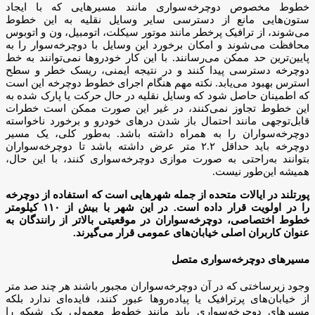
خطوط مخصوص دوچرخه‌سواری مانند مسیرهایی که با ایجاد
ستون‌هایی مانع از دسترسی سایر وسایل نقلیه به این خطوط
می‌شوند، از ترافیک پرخطر مانند موتور سیکلت، اتومبیل، ون و اتوبوس
محافظت می‌شوند و امکان برخورد این وسایل با دوچرخه‌سوار را به
پایین‌ترین حد ممکن می‌رسانند. با این کار خودروها نمی‌توانند به خط
دوچرخه دسترسی پیدا کنند و در نتیجه ایمنی، ریسک خطر و سطح
استرس بهبود می‌یابد. نکته مهم هنگام اجرای خطوط دوچرخه این است
که اطمینان حاصل شود که وسایل نقلیه در حال حرکت یا پارک شده به
این خطوط تجاوز نمی‌کنند، در غیر این صورت ممکن است خطرات
قابل‌توجهی مانند احتمال باز شدن درهای خودرو و برخورد ناخواسته
دوچرخه‌سواران را به همراه داشته باشد. به‌طور کلی، یک مسیر
دوچرخه باید حداقل ۲.۲ متر عرض داشته باشد تا دوچرخه‌سواران
بتوانند به‌راحتی به صورت موازی دوچرخه‌سواری کنند، با این حال،
همیشه این‌طور نیست.
پورتلند در ایالات متحده از جمله شهرهایی است که استفاده از دوچرخه
را در اولویت قرار داده است. در این شهر با بیش از ۱۱۰ کیلومتر
خطوط اختصاصی، دوچرخه‌سواران در موقعیتی بالاتر از رانندگان به
عنوان کاربران اصلی خیابان‌های عمومی قرار می‌گیرند.
مسیرهای دوچرخه‌سواری متصل
وجود زیرساختی که در آن دوچرخه‌سواران مجبور باشند هر چند صد متر
از خیابان‌های پرترافیک یا پیاده‌روها عبور کنند، فایده‌ای ندارد بلکه
مسیرهای دوچرخه‌سواری باید مانند خطوط معمولی یک شبکه را