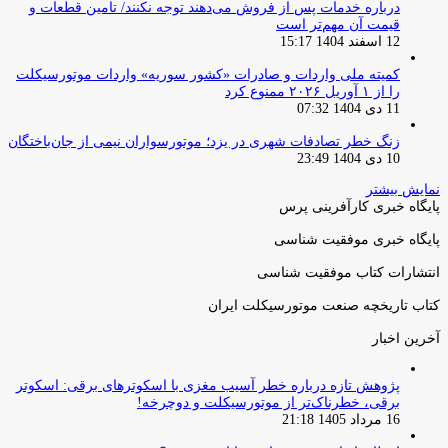
درباره خدمات پس از فروش می‌دهند توجه نکنند/ تامین قطعات و
قیمت آن مهم‌تر است
12 اسفند 1404 15:17
کمیته ملی واردات و صادرات «کشور سوریه» واردات موتورسیکلت
را از ۱ آوریل ۲۰۲۶ ممنوع کرد
11 دی 1404 07:32
زنگ خطر تصادفات شهری در یزد؛ موتورسواران نیمی از جان‌باختگان
10 دی 1404 23:49
نمایش بیشتر
پایگاه خبری کارآفرینی پرس
پایگاه خبری موفقیت شناسی
انتشارات کتاب موفقیت شناسی
کتاب تاریخچه صنعت موتورسیکلت ایران
آخرین اخبار
پژوهش تازه درباره خطر آسیب مغزی با اسکوترهای برقی: اسکوتر
برقی، خطرناک‌تر از موتورسیکلت و دوچرخه!
16 مرداد 1405 21:18