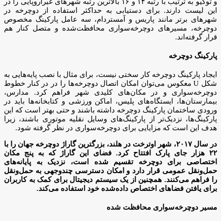
و توکیو به ترتیب با رتبه ۱۴ و ۱۶ بالاترین رتبه شهرهای غیراروپایی را در
این لیست دارند. برای دستیابی به حداکثر استفاده از دوچرخه در
شهرهای برتر مانند پاریس و آمستردام، سه عامل پارکینگ مخصوص
دوچرخه، مسیرهای دوچرخه‌سواری محافظت‌شده و متصل کنار هم
قرار گرفته‌اند.
پارکینگ دوچرخه
ایجاد پارکینگ دوچرخه کار سختی نیست، برای مثال با نصب پایه‌هایی به
شکل U معکوس می‌توان امکان اتصال دوچرخه‌ها را در در کنار خطوط
دوچرخه‌سواری و در مکان‌های کلیدی شهر فراهم کرد. مدارس،
بیمارستان‌ها، ایستگاه‌های پلیس، اماکن ورزشی و کتابخانه‌ها باید در
ورودی ساختمان پارکینگ دوچرخه داشته باشند و حتی بهتر است که این
پارکینگ‌ها، نزدیک‌تر از پارکینگ‌های وسایل نقلیه موتوری باشند، زیرا
هدف این است که مزایایی برای دوچرخه‌سواری در نظر گرفته شود.
در سال ۲۰۱۷، شهر اوترخت در هلند، بزرگترین گاراژ دوچرخه جهان را با
۲۲ هزار جای پارک افتتاح کرد. فضای این گاراژ که به پنج مکان
اختصاصی برای دوچرخه تقسیم شده است، نزدیک به پایانه‌های
حمل‌ونقل عمومی قرار دارد و امکان دسترسی چندوجهی به حمل‌ونقل
را فراهم می‌کنند. همچنین از یک سیستم دیجیتال برای کمک به کاربران
برای یافتن فضاهای اختصاص داده‌شده خود استفاده می‌کند.
مسیر دوچرخه‌سواری محافظت شده