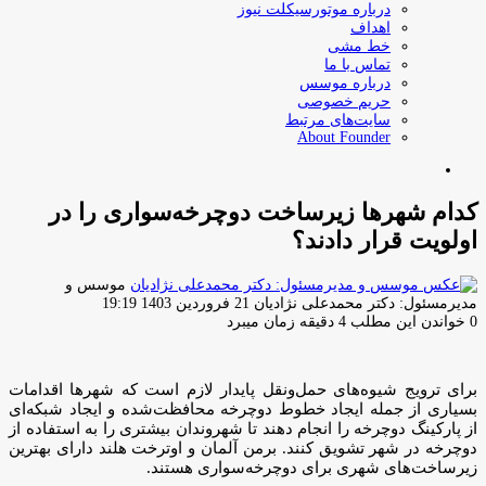
درباره موتورسیکلت نیوز
اهداف
خط مشی
تماس با ما
درباره موسس
حریم خصوصی
سایت‌های مرتبط
About Founder
جستجو
برای
کدام شهرها زیرساخت دوچرخه‌سواری را در
اولویت قرار دادند؟
موسس و
ارسال
مدیرمسئول: دکتر محمدعلی نژادیان
21 فروردین 1403 19:19
ایمیل
0
خواندن این مطلب 4 دقیقه زمان میبرد
برای ترویج شیوه‌های حمل‌ونقل پایدار لازم است که شهرها اقدامات
بسیاری از جمله ایجاد خطوط دوچرخه محافظت‌شده و ایجاد شبکه‌ای
از پارکینگ دوچرخه را انجام دهند تا شهروندان بیشتری را به استفاده از
دوچرخه در شهر تشویق کنند. برمن آلمان و اوترخت هلند دارای بهترین
زیرساخت‌های شهری برای دوچرخه‌سواری هستند.