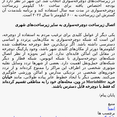
در زیرساخت‌های دوچرخه‌سواری انتخاب شد. این شهر در نظر دارد از
بودجه اختصاص یافته برای ساخت ۱۸۰ کیلومتر زیرساخت
دوچرخه‌سواری در مدت سه سال استفاده کند و برنامه بلندمدت آن
گسترش این زیرساخت به ۶۰۰ کیلومتر تا سال ۲۰۲۶ است.
اتصال زیرساخت دوچرخه‌سواری به سایر زیرساخت‌های شهری
یکی دیگر از عوامل کلیدی برای ترغیب مردم به استفاده از دوچرخه،
این است که شبکه دوچرخه‌سواری به مکان‌هایی پرتردد و اساسی
دسترسی داشته باشد. اگر نزدیک‌ترین خط دوچرخه محافظت شده
کیلومترها دورتر از مکان‌های کلیدی شهر باشد، وجود پارکینگ دوچرخه
در مقابل این اماکن فایده‌ای ندارد. این امر به‌ویژه از نظر اتصال
شبکه‌های دوچرخه‌سواری با شبکه اتوبوس، شبکه قطار و دیگر
شبکه‌های حمل‌ونقل اهمیت دارد. بعضی از شهرها تردد وسایل نقلیه
موتوری شخصی در اطراف این مراکز را ممنوع کرده‌اند و از تردد
خودروهای شخصی در نزدیکی مدارس و اماکن ورزشی جلوگیری
می‌کنند. بعضی دیگر با ایجاد خطوط عابر پیاده طولانی، مانند
خیابان
خرید Mariahilfer در وین، محله‌های خود را به مناطقی تقسیم کرده‌اند
که فقط با دوچرخه قابل دسترس باشند.
پایان پیام/
منبع
ایمنا
برچسب ها