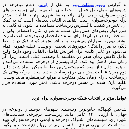
به گزارش
موتورسیکلت نیوز
به نقل از
ایمنا
، ادغام دوچرخه در
شیوه‌های حمل‌ونقل فعال و «تقاضای القایی» برای زیرساخت‌های
دوچرخه‌سواری، راهی برای ارائه محیط شهری بهتر با قابلیت بیشتر
برای دوچرخه‌سواری است. تقاضای القایی پدیده‌ای است که به کمک
آن، تغییر در کیفیت با گسترش زیرساخت مشاهده می‌شود، که گاهی به
ضرر دیگر روش‌های حمل‌ونقل است. به عنوان مثال، اختصاص یکی از
سه خط تردد در خیابان‌ها برای استفاده انحصاری دوچرخه، باعث امنیت
بیشتر دوچرخه‌سواران می‌شود، اما با افزایش تراکم ترافیک در دو خط
دیگر، به ضرر رانندگان خودروهای شخصی و وسایل نقلیه عمومی تمام
می‌شود. دو عامل کلیدی برای افزایش تقاضای القایی وجود دارد؛ اولین
عامل کاهش زمان سفر در مقایسه با وضعیت قبلی است، زیرا اگر
زمان سفر کاهش پیدا کند، افراد بیشتری از دوچرخه استفاده می‌کنند و
به همین دلیل نیاز است که مستقیم‌ترین خطوط ممکن ایجاد شود. دلیل
دوم میزان قابلیت پیش‌بینی در زیرساخت جدید است، چراکه وقتی یک
زیرساخت دارای زمان سفر متفاوت یا موانع غیرمنتظره مانند وسایل
نقلیه پارک شده در مسیر دوچرخه باشد، کمتر مورد استفاده قرار
می‌گیرد.
عوامل مؤثر بر انتخاب شبکه دوچرخه‌سواری برای تردد
شاخص کپنهاگ، جامع‌ترین رتبه‌بندی شهرهای دوستدار دوچرخه در
جهان، با ارزیابی ۱۴ عامل مانند زیرساخت دوچرخه، سیاست‌های
شهرداری، سیستم‌های اشتراک دوچرخه و ایمنی دوچرخه‌سواران تهیه
شده است. در این رتبه‌بندی، ۱۰ شهر برتر در اروپا واقع شده‌اند و بوگوتا