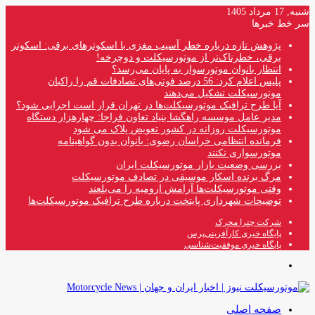
شنبه, 17 مرداد 1405
سر خط خبرها
پژوهش تازه درباره خطر آسیب مغزی با اسکوترهای برقی: اسکوتر
برقی، خطرناک‌تر از موتورسیکلت و دوچرخه!
انتظار بانوان موتورسوار به پایان می‌رسد؟
پلیس اعلام کرد: 56 درصد فوتی‌های تصادفات قم را راکبان
موتورسیکلت تشکیل می‌دهند
آیا طرح ترافیک موتورسیکلت‌ها در تهران قرار است اجرایی شود؟
مدیر عامل موسسه راهگشا بنیاد تعاون فراجا: چهارهزار دستگاه
موتورسیکلت روزانه در کشور تعویض پلاک می شود
فرمانده انتظامی خراسان رضوی: بانوان بدون گواهینامه
موتورسواری نکنند
بررسی وضعیت بازار موتورسیکلت ایران
مرگ برنده اسکار موسیقی در تصادف موتورسیکلت
وقتی موتورسیکلت‌ها آرامش ارومیه را می‌بلعند
توضیحات شهرداری پایتخت درباره طرح ترافیک موتورسیکلت‌ها
شرکت چترا محرک
پایگاه خبری کارآفرینی‌پرس
پایگاه خبری موفقیت‌شناسی
منو
صفحه اصلی