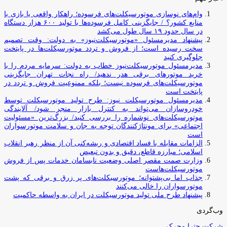
وام‌های نوسازی موتورسیکلت‌های فرسوده؛ راهکار واقعی یا بازی با
منابع کشور؟ / جایگزینی کامل فرسوده‌ها با تولید ۶۰۰ هزار دستگاه
در سال حدود ۱۹ سال طول می‌کشد
پیشنهاد مدیرمسئول «موتورسیکلت‌نیوز» به دولت: وقت تصمیم
سخت رسیده است؛ از فروش و تردد موتورسیکلت‌ها در پایتخت
جلوگیری کنید
مدیرمسئول موتورسیکلت‌نیوز خطاب به دولت: سرمایه مردم را با
خرید موتورهای برقی هدر ندهید/ راه نجات تهران جایگزینی
موتورسیکلت‌های فرسوده نیست؛ بلکه ممنوعیت فروش و تردد در
پایتخت است
مدیرمسئول موتورسیکلت نیوز: طرح تولید موتورسیکلت توسط
خودروسازان می‌تواند به کنترل بازار منجر شود/ آلایندگی
موتورسیکلت‌های نوشماره را بررسی کنید/ بزرگ‌ترین «مسئولیت
اجتماعی» برای مونتاژکنندگان توجه به جان و سلامت موتورسواران
است
الزامات مقابله با فساد اقتصادی و ریشه‌کنی آن از منظر رهبر انقلاب
اسلامی؛ مبارزه قاطع، دقیق و بدون تبعیض
وزارت صمت مقصر اصلی وضعیت نابسامان خدمات پس از فروش
موتورسیکلت‌هاست
جذاب اما بی‌پشتوانه؛ موتورسیکلت‌های پر زرق‌ و برقی که پشت
موتورسواران را خالی می‌کنند
پیشنهاد طرح ملی تولید موتورسیکلت در ایران به واسطه حاکمیت
وب‌گردی
شرکت چترا محرک