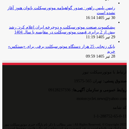
رئیس پلیس راهور: صدور گواهینامه موتورسیکلت بانوان هنوز آغاز
نشده است
30 تیر 1405 16:14
پیشکسوت صنعت موتورسیکلت و دوچرخه ایران اعلام کرد: رشد
بیش از 2 برابری قیمت موتورسیکلت در مقایسه با سال 1404
29 تیر 1405 11:19
بابک زنجانی 25 هزار دستگاه موتورسیکلت برقی برای «پستکس»
خرید
28 تیر 1405 09:59
ارتباط با موتورسیکلت نیوز
صندوق پستی:
تهران 565-19575
روایط عمومی و سازمان آگهی‌ها:
09128237336
motorcyclet.news@yahoo.com
کد شامد
1-1-288752-65-0-11
All Rights Reserved, © Copyright 2021 | نشر مطالب با ذکر نام پایگاه خبری موتورسیکلت نیوز
و درج لینک خبر بلامانع است. در غیر اینصورت حق این رسانه برای پیگرد قانونی محفوظ است