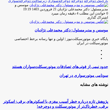
پارکینگ دوچرخه
دوچرخه
دوچرخه‌سواری
زیرساخت دوچرخه‌سواری
موسس و
ارسال
مدیرمسئول: دکتر محمدعلی نژادیان
21 فروردین 1403 19:19
ایمیل
0
خواندن این مطلب 4 دقیقه زمان میبرد
اشتراک گذاری
چاپ
فیس
توئیتر
واتس
تلگرام
لینکدین
اشتراک
(X)
آپ
بوک
گذاری
موسس و مدیرمسئول: دکتر محمدعلی نژادیان
از
طریق
ایمیل
پایگاه خبری موتورسیکلت‌نیوز | اولین و تنها رسانه برخط اختصاصی
موتورسیکلت در ایران
وبسایت
لینکدین
اینستاگرام
حدود
حدود نیمی از فوتی‌های تصادفات موتورسیکلت‌سواران هستند
نیمی
از
سونامی
سونامی موتورسواری در تهران
فوتی‌های
موتورسواری
تصادفات
در
نوشته های مشابه
موتورسیکلت‌سواران
تهران
هستند
پژوهش تازه درباره خطر آسیب مغزی با اسکوترهای برقی: اسکوتر
برقی، خطرناک‌تر از موتورسیکلت و دوچرخه!