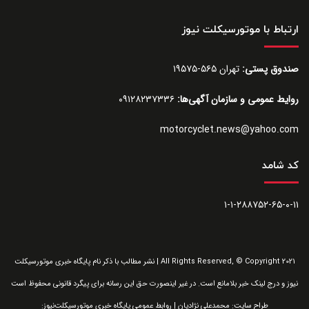
ارتباط با موتورسیکلت نیوز
صندوق پستی:
تهران ۵۶۵-۱۹۵۷۵
روایط عمومی و سازمان آگهی‌ها:
۰۹۱۲۸۲۳۷۳۳۶
motorcyclet.news@yahoo.com
کد شامد
۱-۱-۲۸۸۷۵۲-۶۵-۰-۱۱
All Rights Reserved, © Copyright 2021 | نشر مطالب با ذکر نام پایگاه خبری موتورسیکلت
نیوز و درج لینک خبر بلامانع است. در غیر اینصورت حق این رسانه برای پیگرد قانونی محفوظ است
طراح سایت: محمدعلی نژادیان | روابط عمومی پایگاه خبری موتورسیکلت‌نیوز: