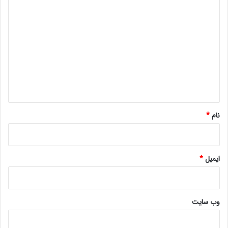
د
ی
د
گ
ا
ه
*
نام
*
ایمیل
*
وب‌ سایت