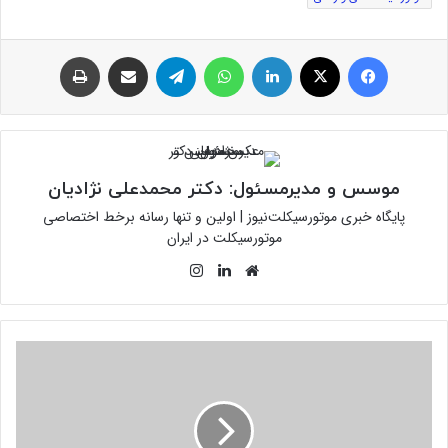
فیس بوک
توئیتر (X)
لینکدین
واتس آپ
تلگرام
اشتراک گذاری از طریق ایمیل
چاپ
موسس و مدیرمسئول: دکتر محمدعلی نژادیان
پایگاه خبری موتورسیکلت‌نیوز | اولین و تنها رسانه برخط اختصاصی
موتورسیکلت در ایران
وبسایت
لینکدین
اینستاگرام
شهرام
کرمی:
هیچ
موتورسیکلت
رسوبی