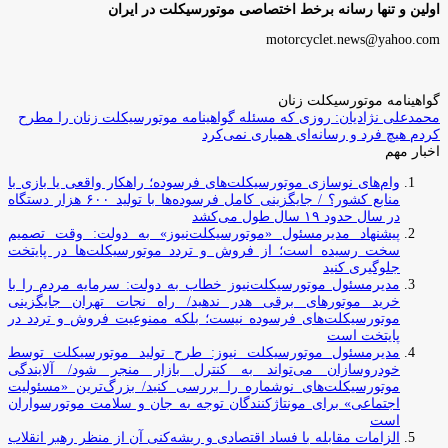
اولین و تنها رسانه برخط اختصاصی موتورسیکلت در ایران
motorcyclet.news@yahoo.com
گواهینامه موتورسیکلت زنان
محمدعلی نژادیان: روزی که مسئله گواهینامه موتورسیکلت زنان را مطرح
کردم هیچ فرد و رسانه‌ای همیاری نمی‌کرد
اخبار مهم
وام‌های نوسازی موتورسیکلت‌های فرسوده؛ راهکار واقعی یا بازی با
منابع کشور؟ / جایگزینی کامل فرسوده‌ها با تولید ۶۰۰ هزار دستگاه
در سال حدود ۱۹ سال طول می‌کشد
پیشنهاد مدیرمسئول «موتورسیکلت‌نیوز» به دولت: وقت تصمیم
سخت رسیده است؛ از فروش و تردد موتورسیکلت‌ها در پایتخت
جلوگیری کنید
مدیرمسئول موتورسیکلت‌نیوز خطاب به دولت: سرمایه مردم را با
خرید موتورهای برقی هدر ندهید/ راه نجات تهران جایگزینی
موتورسیکلت‌های فرسوده نیست؛ بلکه ممنوعیت فروش و تردد در
پایتخت است
مدیرمسئول موتورسیکلت نیوز: طرح تولید موتورسیکلت توسط
خودروسازان می‌تواند به کنترل بازار منجر شود/ آلایندگی
موتورسیکلت‌های نوشماره را بررسی کنید/ بزرگ‌ترین «مسئولیت
اجتماعی» برای مونتاژکنندگان توجه به جان و سلامت موتورسواران
است
الزامات مقابله با فساد اقتصادی و ریشه‌کنی آن از منظر رهبر انقلاب