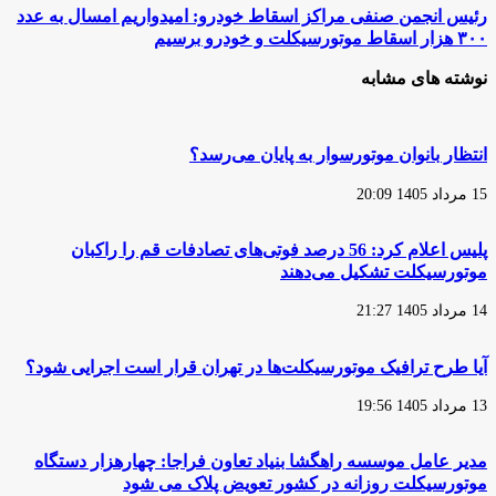
خودرو
رئیس
رئیس انجمن صنفی مراکز اسقاط خودرو: امیدواریم امسال به عدد
و
انجمن
۳۰۰ هزار اسقاط موتورسیکلت و خودرو برسیم
موتور
صنفی
جدید
مراکز
نوشته های مشابه
به
اسقاط
انتظامی
خودرو:
خراسان
امیدواریم
رضوی
امسال
انتظار بانوان موتورسوار به پایان می‌رسد؟
به
عدد
15 مرداد 1405 20:09
۳۰۰
هزار
اسقاط
پلیس اعلام کرد: 56 درصد فوتی‌های تصادفات قم را راکبان
موتورسیکلت
موتورسیکلت تشکیل می‌دهند
و
خودرو
14 مرداد 1405 21:27
برسیم
آیا طرح ترافیک موتورسیکلت‌ها در تهران قرار است اجرایی شود؟
13 مرداد 1405 19:56
مدیر عامل موسسه راهگشا بنیاد تعاون فراجا: چهارهزار دستگاه
موتورسیکلت روزانه در کشور تعویض پلاک می شود