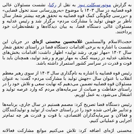
به گزارش
موتورسیکلت نیوز
به نقل از
رکنا
، نشست مسئولان عالی
قوه قضاییه در سال ۱۴۰۳ با موضوع «به‌روزرسانی سند تحول قضایی»
و «بررسی چگونگی کمک قوه قضاییه به تحقق هرچه بیشتر شعار سال
ناظر بر جهش تولید با مشارکت مردم» برگزار شد و رئیس عدلیه و
مسئولان عالی دستگاه قضا، به بیان دیدگاه‌ها و نقطه‌نظرات خود
پرداختند.
حجت‌الاسلام والمسلمین
غلامحسین محسنی اژه‌ای
در جریان این
نشست با اشاره به برخی اقدامات دستگاه قضا در راستای تحقق شعار
سال ۱۴۰۲ «مهار تورم، رشد تولید» اظهار داشت: اقدامات بخش‌های
مختلف عدلیه در زمینه کمک به مهار تورم و رشد تولید، همچنان باید با
قوت و قدرت در سراسر کشور استمرار داشته باشد.
رئیس قوه قضاییه با اشاره به نام‌گذاری سال ۱۴۰۳ از سوی رهبر معظم
انقلاب با عنوان سال «جهش تولید با مشارکت مردم» گفت: به عنوان
مسئولان قوه قضاییه تضمین می‌دهیم که نهایت سعی و تلاش خود را در
راستای حفاظت و صیانت از سرمایه‌های مردم که وارد عرصه تولید و
اشتغال می‌شود، به عمل آوریم.
رئیس دستگاه قضا تصریح کرد: مصمم هستیم در سال جاری، برنامه‌ها
و تدابیر طراحی شده خود را در راستای حمایت از تولید و تولیدکنندگان
و فعالان و سرمایه‌گذاران اقتصادی، با قوت و قدرت هر چه تمام‌تر
اجرایی و عملیاتی کنیم.
محسنی اژه‌ای اضافه کرد: تلاش می‌کنیم موانع مشارکت فعالانه