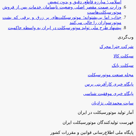
اسلامی؛ مبارزه قاطع، دقیق و بدون تبعیض
وزارت صمت مقصر اصلی وضعیت نابسامان خدمات پس از فروش
موتورسیکلت‌هاست
جذاب اما بی‌پشتوانه؛ موتورسیکلت‌های پر زرق‌ و برقی که پشت
موتورسواران را خالی می‌کنند
پیشنهاد طرح ملی تولید موتورسیکلت در ایران به واسطه حاکمیت
وب‌گردی
شرکت چترا محرک
سیکلت کالا
سیکلت بانک
مجله صنعت موتورسیکلت
پایگاه خبری کارآفرینی پرس
پایگاه خبری موفقیت شناسی
سایت محمدعلی نژادیان
آمار تولید موتورسیکلت در ایران
فهرست تولیدکنندگان موتورسیکلت ایران
پایگاه ملی اطلاع‌رسانی قوانین و مقررات کشور