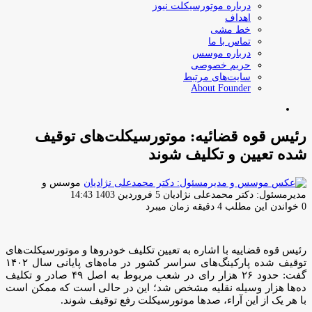
درباره موتورسیکلت نیوز
اهداف
خط مشی
تماس با ما
درباره موسس
حریم خصوصی
سایت‌های مرتبط
About Founder
جستجو
برای
رئیس قوه قضائیه: موتورسیکلت‌های توقیف
شده تعیین و تکلیف شوند
موسس و
ارسال
مدیرمسئول: دکتر محمدعلی نژادیان
5 فروردین 1403 14:43
ایمیل
0
خواندن این مطلب 4 دقیقه زمان میبرد
رئیس قوه قضاییه با اشاره به تعیین تکلیف خودروها و موتورسیکلت‌های
توقیف شده پارکینگ‌های سراسر کشور در ماه‌های پایانی سال ۱۴۰۲
گفت: حدود ۲۶ هزار رای در شعب مربوط به اصل ۴۹ صادر و تکلیف
ده‌ها هزار وسیله نقلیه مشخص شد؛ این در حالی است که ممکن است
با هر یک از این آراء، صدها موتورسیکلت رفع توقیف شوند.