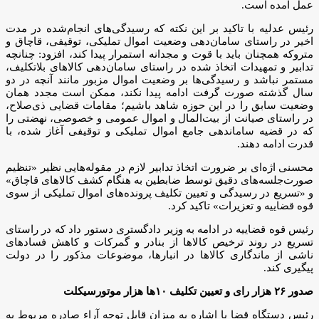
عمل آمده است.
رئیس عدلیه با تاکید بر این نکته که رسیدگی‌های انجام‌شده در مدت
اخیر در راستای سامان‌دهی وضعیت اموال تملیکی، توقیفی، قاچاق و
متروکه همچنان باید با قوت و مجدانه استمرار پیدا کند، افزود: چنانچه
تدابیر و تمهیدات اتخاذ شده در راستای سامان‌دهی کالاهای بلاتکلیف،
مستمر نباشد و رسیدگی‌ها بر وضعیت اموال مزبور مانند آنچه در دو
سال گذشته صورت گرفت ادامه پیدا نکند، ممکن است مجدد همان
وضعیت سابق را در این حوزه شاهد باشیم؛ مقامات قضایی ذی‌صلاح،
در راستای صیانت از بیت‌المال و اموال عمومی و خصوصی، نهضتی را
که در قضیه ساماندهی جامع اموال تملیکی و توقیفی آغاز شده، با
قدرت ادامه دهند.
محسنی اژه‌ای بر ضرورت اتخاذ تدابیر لازم در مقوله‌هایی نظیر «تنظیم
صورت‌جلسه‌های دقیق توسط ضابطین به هنگام کشف کالاهای قاچاق»
و «تسریع در رسیدگی و تعیین تکلیف پرونده‌های اموال تملیکی از سوی
قوه قضاییه و تعزیرات» تاکید کرد.
رئیس قوه قضاییه در ادامه به وزیر دادگستری دستور داد که در راستای
تسریع در روند ترخیص کالاها از بنادر و گمرکات و کاهش فسادهای
ناشی از ماندگاری کالاها در انبارها، موضوعات مذکور را در دولت
پیگیری کند.
صدور ۲۶ هزار رای و تعیین تکلیف ۱۰ها هزار موتورسیکلت
رئیس دستگاه قضا با اشاره به میزان قابل توجه آراء صادره مربوط به