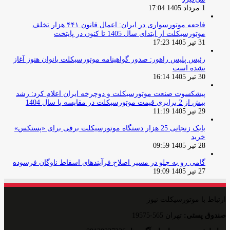
1 مرداد 1405 17:04
فاجعه موتورسواری در ایران: اعمال قانون ۴۴۱ هزار تخلف
موتورسیکلت از ابتدای سال 1405 تا کنون در پایتخت
31 تیر 1405 17:23
رئیس پلیس راهور: صدور گواهینامه موتورسیکلت بانوان هنوز آغاز
نشده است
30 تیر 1405 16:14
پیشکسوت صنعت موتورسیکلت و دوچرخه ایران اعلام کرد: رشد
بیش از 2 برابری قیمت موتورسیکلت در مقایسه با سال 1404
29 تیر 1405 11:19
بابک زنجانی 25 هزار دستگاه موتورسیکلت برقی برای «پستکس»
خرید
28 تیر 1405 09:59
گامی رو به جلو در مسیر اصلاح فرآیندهای اسقاط ناوگان فرسوده
27 تیر 1405 19:09
ارتباط با موتورسیکلت نیوز
صندوق پستی:
تهران 565-19575