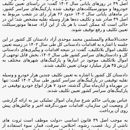
اصل ۴۹ در روزهای پایانی سال ۱۴۰۲ گفت: در راستای تعیین تکلیف
خودروها و موتورسیکلت‌های توقیف شده پارکینگ‌های سراسر کشور،
در ماه‌های پایانی سال ۱۴۰۲ حدود ۲۶ هزار رای در شعب مربوط به
اصل ۴۹ صادر شد و تکلیف ده‌ها هزار وسیله نقلیه مشخص شد؛ این در
حالی است که ممکن است با هر یک از این آراء، صدها موتورسیکلت
تعیین تکلیف و رفع توقیف شوند.
حجت‌الاسلام والمسلمین محمد موحدی آزاد دادستان کل کشور در این
جلسه با اشاره به اقدامات دادستانی کل طی سال ۱۴۰۲ در زمینه تعیین
تکلیف اموال بلاتکلیف، گفت: در نتیجه اقدامات و پیگیری‌های دادستانی
کل و دادستان‌های سراسر کشور طی سال ۱۴۰۲، بخش قابل توجهی از
اموال بلاتکلیف موجود در انبارها و پارکینگ‌های شهرهای مختلف به
ارزش ۴۵ هزار میلیارد تومان تعیین تکلیف شدند.
دادستان کل کشور با اشاره به تعیین تکلیف چندین هزار خودرو و وسیله
نقلیه توقیفی در پارکینگ‌های سراسر کشور طی سال ۱۴۰۲ گفت: تنها
در مهرماه و آبان‌ماه سال گذشته، حدود ۷ هزار انواع خودرو توقیفی در
پارکینگ‌های سراسر کشور تعیین تکلیف شدند.
عباس پوریانی حاکم شرع سازمان اموال تملیکی نیز به ارائه گزارشی
از وضعیت این سازمان، اقدامات صورت‌گرفته اخیر و چالش‌های پیش
روی آن پرداخت.
به موجب اصل ۴۹ قانون اساسی «دولت موظف است ثروت های
ناشی از ربا، غصب، رشوه، اختلاس‌، سرقت، قمار، سوء استفاده از