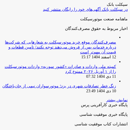
بعدی
سیکلت بانک
در سیکلت بانک آگهی‌های خود را رایگان منتشر کنید
ماهنامه صنعت موتورسیکلت
اخبار مربوط به حقوق مصرف‌کنندگان
مصرف‌کنندگان موقع خرید موتورسیکلت به شعارهایی که شرکت‌ها
درباره خدمات پس از فروش می‌دهند توجه نکنند/ تامین قطعات و
قیمت آن مهم‌تر است
12 اسفند 1404 15:17
کمیته ملی واردات و صادرات «کشور سوریه» واردات موتورسیکلت
را از ۱ آوریل ۲۰۲۶ ممنوع کرد
11 دی 1404 07:32
زنگ خطر تصادفات شهری در یزد؛ موتورسواران نیمی از جان‌باختگان
10 دی 1404 23:49
نمایش بیشتر
پایگاه خبری کارآفرینی پرس
پایگاه خبری موفقیت شناسی
انتشارات کتاب موفقیت شناسی