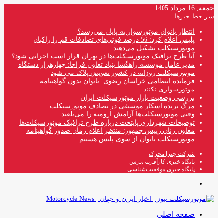
جمعه, 16 مرداد 1405
سر خط خبرها
انتظار بانوان موتورسوار به پایان می‌رسد؟
پلیس اعلام کرد: 56 درصد فوتی‌های تصادفات قم را راکبان
موتورسیکلت تشکیل می‌دهند
آیا طرح ترافیک موتورسیکلت‌ها در تهران قرار است اجرایی شود؟
مدیر عامل موسسه راهگشا بنیاد تعاون فراجا: چهارهزار دستگاه
موتورسیکلت روزانه در کشور تعویض پلاک می شود
فرمانده انتظامی خراسان رضوی: بانوان بدون گواهینامه
موتورسواری نکنند
بررسی وضعیت بازار موتورسیکلت ایران
مرگ برنده اسکار موسیقی در تصادف موتورسیکلت
وقتی موتورسیکلت‌ها آرامش ارومیه را می‌بلعند
توضیحات شهرداری پایتخت درباره طرح ترافیک موتورسیکلت‌ها
معاون زنان رییس جمهور: منتظر اعلام زمان صدور گواهینامه
موتورسیکلت بانوان از سوی پلیس هستیم
شرکت چترا محرک
پایگاه خبری کارآفرینی‌پرس
پایگاه خبری موفقیت‌شناسی
منو
صفحه اصلی