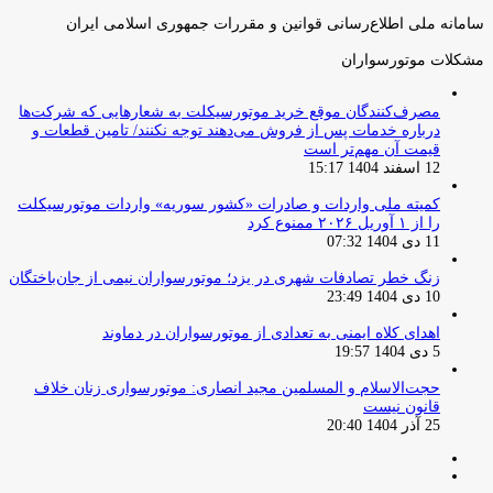
سامانه ملی اطلاع‌رسانی قوانین و مقررات جمهوری اسلامی ایران
مشکلات موتورسواران
مصرف‌کنندگان موقع خرید موتورسیکلت به شعارهایی که شرکت‌ها
درباره خدمات پس از فروش می‌دهند توجه نکنند/ تامین قطعات و
قیمت آن مهم‌تر است
12 اسفند 1404 15:17
کمیته ملی واردات و صادرات «کشور سوریه» واردات موتورسیکلت
را از ۱ آوریل ۲۰۲۶ ممنوع کرد
11 دی 1404 07:32
زنگ خطر تصادفات شهری در یزد؛ موتورسواران نیمی از جان‌باختگان
10 دی 1404 23:49
اهدای کلاه ایمنی به تعدادی از موتورسواران در دماوند
5 دی 1404 19:57
حجت‌الاسلام و المسلمین مجید انصاری: موتورسواری زنان خلاف
قانون نیست
25 آذر 1404 20:40
صفحه
صفحه
قبلی