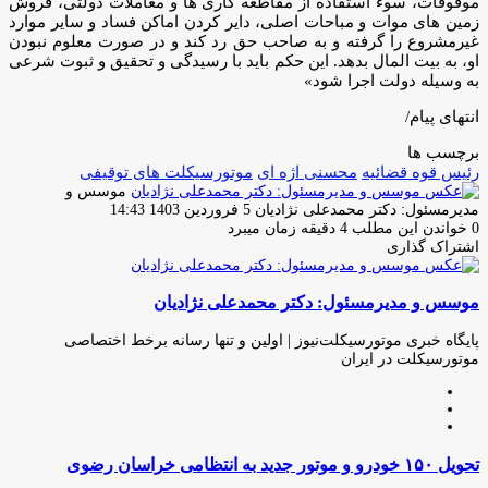
موقوفات، سوء استفاده از مقاطعه‌ کاری ها و معاملات دولتی، فروش
زمین های ‌موات و مباحات اصلی، دایر کردن اماکن فساد و سایر موارد
غیرمشروع را گرفته و به صاحب حق رد کند و در صورت ‌معلوم ‌نبودن
او، به بیت ‌المال بدهد. این حکم باید با رسیدگی و تحقیق ‌و ثبوت شرعی
به وسیله دولت اجرا شود»
انتهای پیام/
برچسب ها
رئیس قوه قضائیه
محسنی اژه ای
موتورسیکلت های توقیفی
موسس و
ارسال
مدیرمسئول: دکتر محمدعلی نژادیان
5 فروردین 1403 14:43
ایمیل
0
خواندن این مطلب 4 دقیقه زمان میبرد
اشتراک گذاری
چاپ
فیس
توئیتر
واتس
تلگرام
لینکدین
اشتراک
(X)
آپ
بوک
گذاری
موسس و مدیرمسئول: دکتر محمدعلی نژادیان
از
طریق
ایمیل
پایگاه خبری موتورسیکلت‌نیوز | اولین و تنها رسانه برخط اختصاصی
موتورسیکلت در ایران
وبسایت
لینکدین
اینستاگرام
تحویل
تحویل ۱۵۰ خودرو و موتور جدید به انتظامی خراسان رضوی
۱۵۰