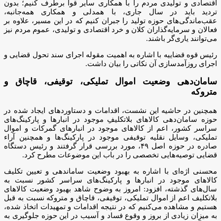
اقتصادی و تولیدی مردم را با همکاری سایر قوا برطرف کنیم؛ بدون
تردید باید در سال جاری، با همدلی و همکاری همه‌جانبه،
عقب‌ماندگی‌های حوزه تولید را جبران کنیم که در این مسیر، علاوه بر
فعالان و سرمایه‌گذاران کلان و خرد اقتصادی و تولیدی، عموم مردم نیز
می‌توانند یاری‌گر باشند.
رئیس قوه قضاییه با اشاره به اهمیت مقوله اجرای سند تحول قضایی و
اجرای روزآمدسازی آن نکاتی را بیان داشت.
سامان‌دهی وضعیت اموال تملیکی، توقیفی، قاچاق و
متروکه
همچنین در حاشیه این نشست، اقدامات و دستاوردهای ایجاد شده در
حوزه سامان‌دهی کالاهای بلاتکلیف‌ِ موجود در انبارها و پارکینگ‌های
سراسر کشور، اعم از کالاهای موجود در انبارهای گمرکات و اموال
تملیکی، وسایل نقلیه توقیفی موجود در پارکینگ‌ها و همچنین آراء
صادره در حوزه اصل ۴۹، مورد بررسی قرار گرفتند و رئیس دستگاه
قضایی توصیه‌هایی تخصصی را در باب این موضوعات مطرح کرد.
محسنی اژه‌ای با اشاره به بهبود وضعیت ساماندهی و تعیین تکلیف
کالاهای موجود در انبارها و پارکینگ‌های سراسر کشور نسبت به
سال‌های گذشته، افزود: امروز به وضوح شاهد بهبود وضعیت کالاهای
بلاتکلیف اعم از اموال تملیکی، توقیفی، قاچاق و متروکه نسبت به قبل
هستیم و مشاهده می‌کنیم که در نتیجه اقدامات و تمهیدات اتخاذ ‌شده،
به میزان زیادی از بروز و وقوع فساد و آسیب در این حوزه جلوگیری به