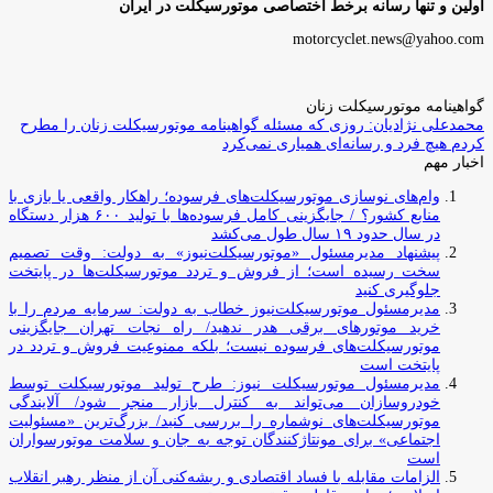
اولین و تنها رسانه برخط اختصاصی موتورسیکلت در ایران
motorcyclet.news@yahoo.com
گواهینامه موتورسیکلت زنان
محمدعلی نژادیان: روزی که مسئله گواهینامه موتورسیکلت زنان را مطرح
کردم هیچ فرد و رسانه‌ای همیاری نمی‌کرد
اخبار مهم
وام‌های نوسازی موتورسیکلت‌های فرسوده؛ راهکار واقعی یا بازی با
منابع کشور؟ / جایگزینی کامل فرسوده‌ها با تولید ۶۰۰ هزار دستگاه
در سال حدود ۱۹ سال طول می‌کشد
پیشنهاد مدیرمسئول «موتورسیکلت‌نیوز» به دولت: وقت تصمیم
سخت رسیده است؛ از فروش و تردد موتورسیکلت‌ها در پایتخت
جلوگیری کنید
مدیرمسئول موتورسیکلت‌نیوز خطاب به دولت: سرمایه مردم را با
خرید موتورهای برقی هدر ندهید/ راه نجات تهران جایگزینی
موتورسیکلت‌های فرسوده نیست؛ بلکه ممنوعیت فروش و تردد در
پایتخت است
مدیرمسئول موتورسیکلت نیوز: طرح تولید موتورسیکلت توسط
خودروسازان می‌تواند به کنترل بازار منجر شود/ آلایندگی
موتورسیکلت‌های نوشماره را بررسی کنید/ بزرگ‌ترین «مسئولیت
اجتماعی» برای مونتاژکنندگان توجه به جان و سلامت موتورسواران
است
الزامات مقابله با فساد اقتصادی و ریشه‌کنی آن از منظر رهبر انقلاب