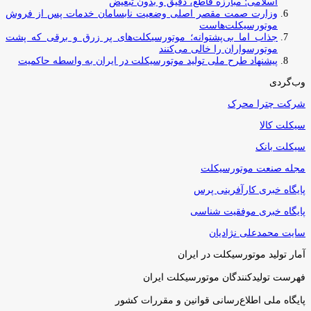
اسلامی؛ مبارزه قاطع، دقیق و بدون تبعیض
وزارت صمت مقصر اصلی وضعیت نابسامان خدمات پس از فروش
موتورسیکلت‌هاست
جذاب اما بی‌پشتوانه؛ موتورسیکلت‌های پر زرق‌ و برقی که پشت
موتورسواران را خالی می‌کنند
پیشنهاد طرح ملی تولید موتورسیکلت در ایران به واسطه حاکمیت
وب‌گردی
شرکت چترا محرک
سیکلت کالا
سیکلت بانک
مجله صنعت موتورسیکلت
پایگاه خبری کارآفرینی پرس
پایگاه خبری موفقیت شناسی
سایت محمدعلی نژادیان
آمار تولید موتورسیکلت در ایران
فهرست تولیدکنندگان موتورسیکلت ایران
پایگاه ملی اطلاع‌رسانی قوانین و مقررات کشور