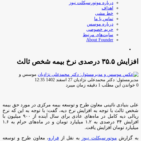
درباره موتورسیکلت نیوز
اهداف
خط مشی
تماس با ما
درباره موسس
حریم خصوصی
سایت‌های مرتبط
About Founder
جستجو
برای
افزایش ۳۵.۵ درصدی نرخ بیمه شخص ثالث
موسس و
ارسال
مدیرمسئول: دکتر محمدعلی نژادیان
27 اسفند 1402 12:35
ایمیل
0
خواندن این مطلب 1 دقیقه زمان میبرد
علی بنیادی نائینی معاون طرح و توسعه بیمه مرکزی در مورد حق بیمه
شخص ثالث با توجه به افزایش نرخ دیه، گفت: با توجه به این که نرخ
ریالی دیه کامل در ماه‌های عادی برای سال آینده از ۹۰۰ میلیون با
افزایش ۳۴ درصدی به ۱.۲ میلیارد تومان و در ماه‌های حرام به ۱.۶
میلیارد تومان افزایش یافت.
به گزارش
موتورسیکلت نیوز
به نقل از
فرارو
، معاون طرح و توسعه