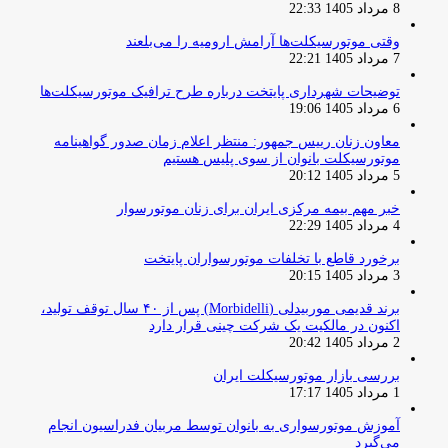
8 مرداد 1405 22:33
وقتی موتورسیکلت‌ها آرامش ارومیه را می‌بلعند
7 مرداد 1405 22:21
توضیحات شهرداری پایتخت درباره طرح ترافیک موتورسیکلت‌ها
6 مرداد 1405 19:06
معاون زنان رییس جمهور: منتظر اعلام زمان صدور گواهینامه
موتورسیکلت بانوان از سوی پلیس هستیم
5 مرداد 1405 20:12
خبر مهم بیمه مرکزی ایران برای زنان موتورسوار
4 مرداد 1405 22:29
برخورد قاطع با تخلفات موتورسواران پایتخت
3 مرداد 1405 20:15
برند قدیمی موربیدلی (Morbidelli) پس از ۴۰ سال توقف تولید،
اکنون در مالکیت یک شرکت چینی قرار دارد
2 مرداد 1405 20:42
بررسی بازار موتورسیکلت ایران
1 مرداد 1405 17:17
آموزش موتورسواری به بانوان توسط مربیان فدراسیون انجام
می‌گیرد