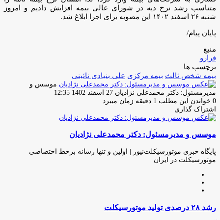
متناسب رشد نرخ دیه در شورای عالی بیمه افزایش دادیم و امروز
شنبه ۲۶ اسفند ۱۴۰۲ این مصوبه برای اجرا ابلاغ شد.
پایان پیام/
منبع
فرارو
برچسب ها
بیمه شخص ثالث
بیمه مرکزی
علی بنیادی نائینی
موسس و
ارسال
مدیرمسئول: دکتر محمدعلی نژادیان
27 اسفند 1402 12:35
ایمیل
0
خواندن این مطلب 1 دقیقه زمان میبرد
اشتراک گذاری
چاپ
فیس
توئیتر
واتس
تلگرام
لینکدین
اشتراک
(X)
آپ
بوک
گذاری
موسس و مدیرمسئول: دکتر محمدعلی نژادیان
از
طریق
ایمیل
پایگاه خبری موتورسیکلت‌نیوز | اولین و تنها رسانه برخط اختصاصی
موتورسیکلت در ایران
وبسایت
لینکدین
اینستاگرام
رشد
رشد ۲۸ درصدی تولید موتورسیکلت
۲۸