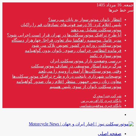
جمعه, 16 مرداد 1405
سر خط خبرها
انتظار بانوان موتورسوار به پایان می‌رسد؟
پلیس اعلام کرد: 56 درصد فوتی‌های تصادفات قم را راکبان
موتورسیکلت تشکیل می‌دهند
آیا طرح ترافیک موتورسیکلت‌ها در تهران قرار است اجرایی شود؟
مدیر عامل موسسه راهگشا بنیاد تعاون فراجا: چهارهزار دستگاه
موتورسیکلت روزانه در کشور تعویض پلاک می شود
فرمانده انتظامی خراسان رضوی: بانوان بدون گواهینامه
موتورسواری نکنند
بررسی وضعیت بازار موتورسیکلت ایران
مرگ برنده اسکار موسیقی در تصادف موتورسیکلت
وقتی موتورسیکلت‌ها آرامش ارومیه را می‌بلعند
توضیحات شهرداری پایتخت درباره طرح ترافیک موتورسیکلت‌ها
معاون زنان رییس جمهور: منتظر اعلام زمان صدور گواهینامه
موتورسیکلت بانوان از سوی پلیس هستیم
شرکت چترا محرک
پایگاه خبری کارآفرینی‌پرس
پایگاه خبری موفقیت‌شناسی
منو
صفحه اصلی