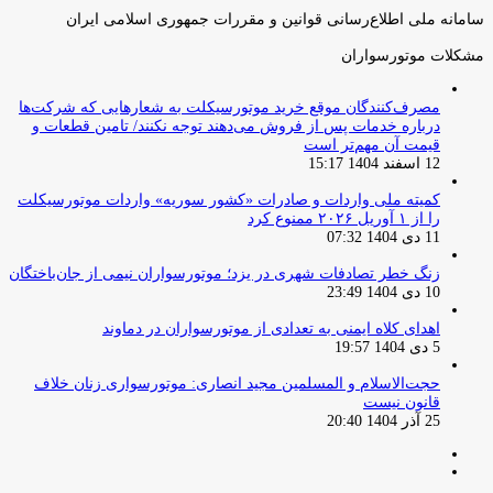
سامانه ملی اطلاع‌رسانی قوانین و مقررات جمهوری اسلامی ایران
مشکلات موتورسواران
مصرف‌کنندگان موقع خرید موتورسیکلت به شعارهایی که شرکت‌ها
درباره خدمات پس از فروش می‌دهند توجه نکنند/ تامین قطعات و
قیمت آن مهم‌تر است
12 اسفند 1404 15:17
کمیته ملی واردات و صادرات «کشور سوریه» واردات موتورسیکلت
را از ۱ آوریل ۲۰۲۶ ممنوع کرد
11 دی 1404 07:32
زنگ خطر تصادفات شهری در یزد؛ موتورسواران نیمی از جان‌باختگان
10 دی 1404 23:49
اهدای کلاه ایمنی به تعدادی از موتورسواران در دماوند
5 دی 1404 19:57
حجت‌الاسلام و المسلمین مجید انصاری: موتورسواری زنان خلاف
قانون نیست
25 آذر 1404 20:40
صفحه
صفحه
قبلی
بعدی