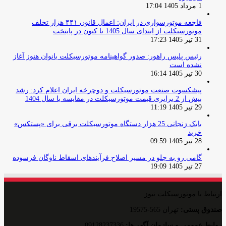
1 مرداد 1405 17:04
فاجعه موتورسواری در ایران: اعمال قانون ۴۴۱ هزار تخلف
موتورسیکلت از ابتدای سال 1405 تا کنون در پایتخت
31 تیر 1405 17:23
رئیس پلیس راهور: صدور گواهینامه موتورسیکلت بانوان هنوز آغاز
نشده است
30 تیر 1405 16:14
پیشکسوت صنعت موتورسیکلت و دوچرخه ایران اعلام کرد: رشد
بیش از 2 برابری قیمت موتورسیکلت در مقایسه با سال 1404
29 تیر 1405 11:19
بابک زنجانی 25 هزار دستگاه موتورسیکلت برقی برای «پستکس»
خرید
28 تیر 1405 09:59
گامی رو به جلو در مسیر اصلاح فرآیندهای اسقاط ناوگان فرسوده
27 تیر 1405 19:09
ارتباط با موتورسیکلت نیوز
صندوق پستی:
تهران 565-19575
روایط عمومی و سازمان آگهی‌ها:
09128237336