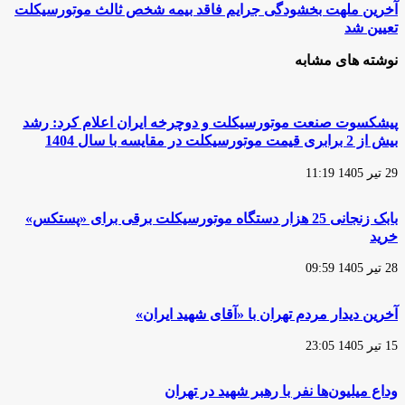
درصدی
آخرین
آخرین ملهت بخشودگی جرایم فاقد بیمه شخص ثالث موتورسیکلت
تولید
ملهت
تعیین شد
موتورسیکلت
بخشودگی
جرایم
نوشته های مشابه
فاقد
بیمه
شخص
ثالث
پیشکسوت صنعت موتورسیکلت و دوچرخه ایران اعلام کرد: رشد
موتورسیکلت
بیش از 2 برابری قیمت موتورسیکلت در مقایسه با سال 1404
تعیین
شد
29 تیر 1405 11:19
بابک زنجانی 25 هزار دستگاه موتورسیکلت برقی برای «پستکس»
خرید
28 تیر 1405 09:59
آخرین دیدار مردم تهران با «آقای شهید ایران»
15 تیر 1405 23:05
وداع میلیون‌ها نفر با رهبر شهید در تهران