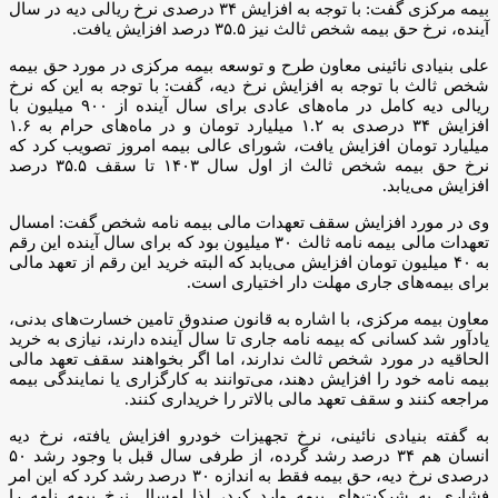
بیمه مرکزی گفت: با توجه به افزایش ۳۴ درصدی نرخ ریالی دیه در سال
آینده، نرخ حق بیمه شخص ثالث نیز ۳۵.۵ درصد افزایش یافت.
علی بنیادی نائینی معاون طرح و توسعه بیمه مرکزی در مورد حق بیمه
شخص ثالث با توجه به افزایش نرخ دیه، گفت: با توجه به این که نرخ
ریالی دیه کامل در ماه‌های عادی برای سال آینده از ۹۰۰ میلیون با
افزایش ۳۴ درصدی به ۱.۲ میلیارد تومان و در ماه‌های حرام به ۱.۶
میلیارد تومان افزایش یافت، شورای عالی بیمه امروز تصویب کرد که
نرخ حق بیمه شخص ثالث از اول سال ۱۴۰۳ تا سقف ۳۵.۵ درصد
افزایش می‌یابد.
وی در مورد افزایش سقف تعهدات مالی بیمه نامه شخص گفت: امسال
تعهدات مالی بیمه نامه ثالث ۳۰ میلیون بود که برای سال آینده این رقم
به ۴۰ میلیون تومان افزایش می‌یابد که البته خرید این رقم از تعهد مالی
برای بیمه‌های جاری مهلت دار اختیاری است.
معاون بیمه مرکزی، با اشاره به قانون صندوق تامین خسارت‌های بدنی،
یادآور شد کسانی که بیمه نامه جاری تا سال آینده دارند، نیازی به خرید
الحاقیه در مورد شخص ثالث ندارند، اما اگر بخواهند سقف تعهد مالی
بیمه نامه خود را افزایش دهند، می‌توانند به کارگزاری یا نمایندگی بیمه
مراجعه کنند و سقف تعهد مالی بالاتر را خریداری کنند.
به گفته بنیادی نائینی، نرخ تجهیزات خودرو افزایش یافته، نرخ دیه
انسان هم ۳۴ درصد رشد گرده، از طرفی سال قبل با وجود رشد ۵۰
درصدی نرخ دیه، حق بیمه فقط به اندازه ۳۰ درصد رشد کرد که این امر
فشاری به شرکت‌های بیمه وارد کرد، لذا امسال نرخ بیمه نامه را