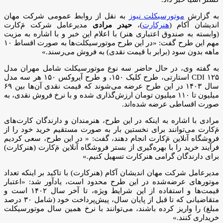
به گزارش
موتورسیکلت نیوز
به نقل از روابط عمومی شرکت مهان
اندیشان آکام (
هنرکارت
)،
حیدر مرادی
مدیرعامل شرکت مَ‌کارت
(وابسته به صندوق اعتباری هنر) با اعلام این خبر و با اشاره به مزیت
مهم این طرح گفت: «در این طرح موتورسیکلت‌ها به صورت اقساط ۱۰
ماهه بدون سود (برابر با قیمت نقدی) به فروش می‌رسند.»
به گفته وی، در حال حاضر سه نوع موتورسیکلت شامل مهران مدل
CDI ۱۲۵ استارتی، طرح کلیک ۱۵۰، و طرح آیروکس ۱۵۰ هر سه مدل
سال ۱۴۰۳ در این طرح عرضه می‌شوند که قیمت نقدی آن‌ها بین ۶۹
میلیون تا ۱۱۰ میلیون تومان ارزش‌گذاری شده و با نرخ فروش نقدی، به
صورت اقساطی عرضه شده‌اند.
مرادی با اشاره به اینکه در این طرح، هنرمندان و دارندگان کارت‌های
م‌َکارت می‌توانند برای نخستین بار به صورت مستقیم خرید خود را از
فروشگاه آنلاین مَ‌کارت انجام دهند، گفت: « در این طرح، سعی کردیم
فرآیند خرید را با بهره‌گیری از بستر فروشگاه آنلاین مَ‌کارت (هنرکارت)
برای دارندگان گرامی هنرکارت تسهیل کنیم.»
مدیرعامل شرکت مهان اندیشان آکام (هنرکارت) با تاکید بر اینکه تعداد
موتورهای عرضه‌شده در این طرح محدود است، یادآور شد: «اعتبار
قیمت‌ها و استفاده از این شرایط ویژه، تا آخر سال ۱۴۰۲ است و
متقاضیانی که تا قبل از پایان سال، پیش‌پرداخت خود (شامل ۳۰ درصد
مبلغ) را واریز کرده باشند، می‌توانند با نرخ همین سال موتورسیکلت
خریداری کنند.»