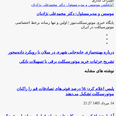
اشتراک گذاری
چاپ
فیس
توئیتر
واتس
تلگرام
لینکدین
اشتراک
(X)
آپ
بوک
گذاری
موسس و مدیرمسئول: دکتر محمدعلی نژادیان
از
طریق
ایمیل
پایگاه خبری موتورسیکلت‌نیوز | اولین و تنها رسانه برخط اختصاصی
موتورسیکلت در ایران
وبسایت
لینکدین
اینستاگرام
درباره
درباره بهینه‌سازی جابه‌جایی شهری در میلان با رویکرد داده‌محور
بهینه‌سازی
جابه‌جایی
تشریح
تشریح جزئیات خرید موتورسیکلت برقی با تسهیلات بانکی
شهری
جزئیات
در
خرید
نوشته های مشابه
میلان
موتورسیکلت
با
برقی
رویکرد
با
داده‌محور
تسهیلات
پلیس اعلام کرد: 56 درصد فوتی‌های تصادفات قم را راکبان
بانکی
موتورسیکلت تشکیل می‌دهند
14 مرداد 1405 21:27