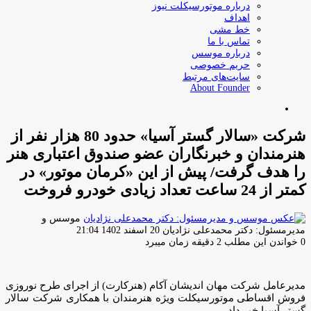
درباره موتورسیکلت نیوز
اهداف
خط مشی
تماس با ما
درباره موسس
حریم خصوصی
سایت‌های مرتبط
About Founder
جستجو
برای
شرکت «سالار گستر آسیا» حدود 80 هزار نفر از
هنرمندان و خبرنگاران عضو صندوق اعتباری هنر
را هدف گرفت/ پیش از این «کرمان موتور» در
کمتر از 24 ساعت تعداد زیادی خودرو فروخت
موسس و
ارسال
مدیرمسئول: دکتر محمدعلی نژادیان
20 اسفند 1402 21:04
ایمیل
0
خواندن این مطلب 2 دقیقه زمان میبرد
مديرعامل شرکت مهان انديشان آکام (هنرکارت) از اجرای طرح نوروزی
فروش اقساطی موتورسيکلت‌ ويژه هنرمندان با همکاری شرکت سالار
گستر آسيا خبر داد.