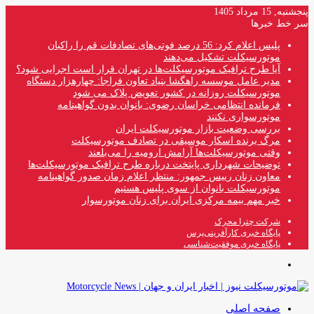
پنجشنبه, 15 مرداد 1405
سر خط خبرها
پلیس اعلام کرد: 56 درصد فوتی‌های تصادفات قم را راکبان
موتورسیکلت تشکیل می‌دهند
آیا طرح ترافیک موتورسیکلت‌ها در تهران قرار است اجرایی شود؟
مدیر عامل موسسه راهگشا بنیاد تعاون فراجا: چهارهزار دستگاه
موتورسیکلت روزانه در کشور تعویض پلاک می شود
فرمانده انتظامی خراسان رضوی: بانوان بدون گواهینامه
موتورسواری نکنند
بررسی وضعیت بازار موتورسیکلت ایران
مرگ برنده اسکار موسیقی در تصادف موتورسیکلت
وقتی موتورسیکلت‌ها آرامش ارومیه را می‌بلعند
توضیحات شهرداری پایتخت درباره طرح ترافیک موتورسیکلت‌ها
معاون زنان رییس جمهور: منتظر اعلام زمان صدور گواهینامه
موتورسیکلت بانوان از سوی پلیس هستیم
خبر مهم بیمه مرکزی ایران برای زنان موتورسوار
شرکت چترا محرک
پایگاه خبری کارآفرینی‌پرس
پایگاه خبری موفقیت‌شناسی
منو
صفحه اصلی