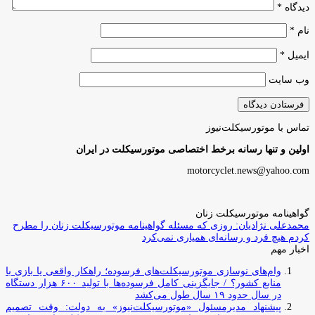
دیدگاه
*
نام
*
ایمیل
*
وب‌ سایت
تماس با موتورسیکلت‌نیوز
اولین و تنها رسانه برخط اختصاصی موتورسیکلت در ایران
motorcyclet.news@yahoo.com
گواهینامه موتورسیکلت زنان
محمدعلی نژادیان: روزی که مسئله گواهینامه موتورسیکلت زنان را مطرح
کردم هیچ فرد و رسانه‌ای همیاری نمی‌کرد
اخبار مهم
وام‌های نوسازی موتورسیکلت‌های فرسوده؛ راهکار واقعی یا بازی با
منابع کشور؟ / جایگزینی کامل فرسوده‌ها با تولید ۶۰۰ هزار دستگاه
در سال حدود ۱۹ سال طول می‌کشد
پیشنهاد مدیرمسئول «موتورسیکلت‌نیوز» به دولت: وقت تصمیم