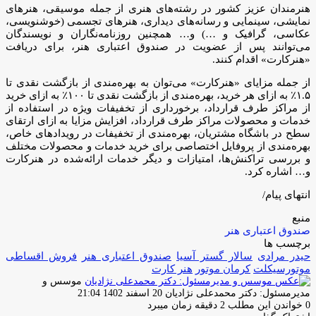
هنرمندان عزیز کشور در رشته‌های هنری از جمله موسیقی، هنرهای
نمایشی، سینمایی و رسانه‌های دیداری، هنرهای تجسمی (خوشنویسی،‌
عکاسی،‌ گرافیک و …) و… همچنین روزنامه‌نگاران و نویسندگان
می‌توانند پس از عضویت در صندوق اعتباری هنر، برای دریافت
«هنرکارت» اقدام کنند.
از جمله مزایای «هنرکارت» می‌توان به بهره‌مندی از بازگشت نقدی تا
۱.۵٪ به ازای هر خرید، بهره‌مندی از بازگشت نقدی تا ۱۰۰٪ به ازای خرید
از مراکز طرف قرارداد، برخورداری از تخفیفات ویژه در استفاده از
خدمات و محصولات مراکز طرف قرارداد، افزایش مزایا به ازای ارتقای
سطح در باشگاه مشتریان، بهره‌مندی از تخفیفات در رویدادهای خاص،
بهره‌مندی از پروفایل اختصاصی برای خرید خدمات و محصولات مختلف
و بررسی تراکنش‌ها، امتیازات و دیگر خدمات ارائه‌شده در هنرکارت
و… اشاره کرد.
انتهای پیام/
منبع
صندوق اعتباری هنر
برچسب ها
حیدر مرادی
سالار گستر آسیا
صندوق اعتباری هنر
فروش اقساطی
موتورسیکلت
کرمان موتور
هنر کارت
موسس و
ارسال
مدیرمسئول: دکتر محمدعلی نژادیان
20 اسفند 1402 21:04
ایمیل
0
خواندن این مطلب 2 دقیقه زمان میبرد