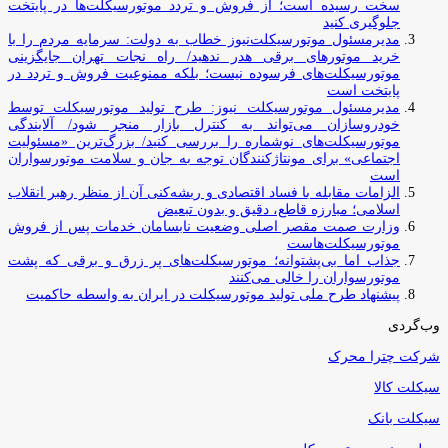
سخت رسیده است؛ از فروش و تردد موتورسیکلت‌ها در پایتخت
جلوگیری کنید
مدیرمسئول موتورسیکلت‌نیوز خطاب به دولت: سرمایه مردم را با
خرید موتورهای برقی هدر ندهید/ راه نجات تهران جایگزینی
موتورسیکلت‌های فرسوده نیست؛ بلکه ممنوعیت فروش و تردد در
پایتخت است
مدیرمسئول موتورسیکلت نیوز: طرح تولید موتورسیکلت توسط
خودروسازان می‌تواند به کنترل بازار منجر شود/ آلایندگی
موتورسیکلت‌های نوشماره را بررسی کنید/ بزرگ‌ترین «مسئولیت
اجتماعی» برای مونتاژکنندگان توجه به جان و سلامت موتورسواران
است
الزامات مقابله با فساد اقتصادی و ریشه‌کنی آن از منظر رهبر انقلاب
اسلامی؛ مبارزه قاطع، دقیق و بدون تبعیض
وزارت صمت مقصر اصلی وضعیت نابسامان خدمات پس از فروش
موتورسیکلت‌هاست
جذاب اما بی‌پشتوانه؛ موتورسیکلت‌های پر زرق‌ و برقی که پشت
موتورسواران را خالی می‌کنند
پیشنهاد طرح ملی تولید موتورسیکلت در ایران به واسطه حاکمیت
وب‌گردی
شرکت چترا محرک
سیکلت کالا
سیکلت بانک