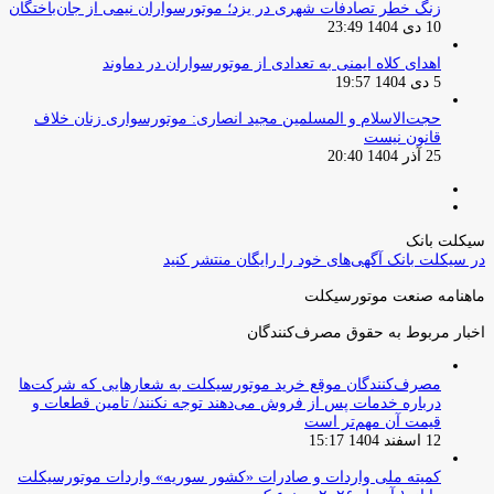
زنگ خطر تصادفات شهری در یزد؛ موتورسواران نیمی از جان‌باختگان
10 دی 1404 23:49
اهدای کلاه ایمنی به تعدادی از موتورسواران در دماوند
5 دی 1404 19:57
حجت‌الاسلام و المسلمین مجید انصاری: موتورسواری زنان خلاف
قانون نیست
25 آذر 1404 20:40
صفحه
صفحه
قبلی
بعدی
سیکلت بانک
در سیکلت بانک آگهی‌های خود را رایگان منتشر کنید
ماهنامه صنعت موتورسیکلت
اخبار مربوط به حقوق مصرف‌کنندگان
مصرف‌کنندگان موقع خرید موتورسیکلت به شعارهایی که شرکت‌ها
درباره خدمات پس از فروش می‌دهند توجه نکنند/ تامین قطعات و
قیمت آن مهم‌تر است
12 اسفند 1404 15:17
کمیته ملی واردات و صادرات «کشور سوریه» واردات موتورسیکلت