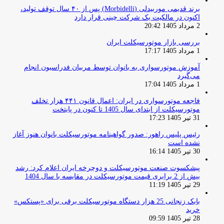
برند قدیمی موربیدلی (Morbidelli) پس از ۴۰ سال توقف تولید،
اکنون در مالکیت یک شرکت چینی قرار دارد
2 مرداد 1405 20:42
بررسی بازار موتورسیکلت ایران
1 مرداد 1405 17:17
آموزش موتورسواری به بانوان توسط مربیان فدراسیون انجام
می‌گیرد
1 مرداد 1405 17:04
فاجعه موتورسواری در ایران: اعمال قانون ۴۴۱ هزار تخلف
موتورسیکلت از ابتدای سال 1405 تا کنون در پایتخت
31 تیر 1405 17:23
رئیس پلیس راهور: صدور گواهینامه موتورسیکلت بانوان هنوز آغاز
نشده است
30 تیر 1405 16:14
پیشکسوت صنعت موتورسیکلت و دوچرخه ایران اعلام کرد: رشد
بیش از 2 برابری قیمت موتورسیکلت در مقایسه با سال 1404
29 تیر 1405 11:19
بابک زنجانی 25 هزار دستگاه موتورسیکلت برقی برای «پستکس»
خرید
28 تیر 1405 09:59