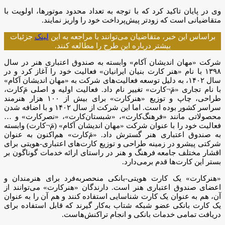
وی در پایان تاکید کرد که با توجه به تعداد محدود موتورها، اولویت با
متقاضیانی است که زودتر پیش‌پرداخت خود را واریز نمایند.
براساس این خبر، متقاضیان می‌توانند با مراجعه به این
لینک
جزئیات
بیشتر درباره این طرح را مطالعه کنند.
شرکت «مهان اندیشان آکام» وابسته به صندوق اعتباری هنر در سال
۱۳۹۸ با نام «هنر کارت بنیان ایرانیان» فعالیت خود را آغاز کرد و در
سال ۱۴۰۲، به دلیل توسعه فعالیت‌های شرکت به «مهان اندیشان آکام»
با نام تجاری «مَ‌¬‌کارت» تغییر نام داد. فعالیت اولیه و اصلی مَ‌کارت،
طراحی، چاپ و توزیع «هنرکارت» برای بیش از ۱۰۰ هزار هنرمند
سراسر کشور بوده است. اما این شرکت از سال ۱۴۰۲ و با اضافه شدن
محصولاتی مانند «فرهنگ‌کارت»، «شبستان‌کارت»، «نصرکارت» و …
فعالیت خود را با عنوان شرکت «مهان اندیشان آکام» (مَ‌¬‌کارت) وابسته
به صندوق اعتباری هنر گسترش داد. «مَ‌کارت» هم‌اکنون به عنوان
شرکتی پیشرو در زمینه طراحی و توزیع کارت‌های اعتباری-هویتی برای
اقشار مختلف جامعه فرهنگ و هنر در راستای ارائه خدمات گوناگون بر
بستر این کارت‌ها قدم برمی‌دارد.
«هنرکارت» یک کارت هویتی-بانکی منحصربه‌فرد برای هنرمندان و
اعضای صندوق اعتباری هنر است. دارندگان «هنرکارت» می‌توانند از
آن، هم به عنوان یک کارت شناسایی استفاده کنند و هم آن را به عنوان
یک کارت بانکی عضو شبکه شتاب به‌کار گیرند که قابل استفاده برای
دریافت تمامی خدمات بانکی و انجام تراکنش‌هاست.