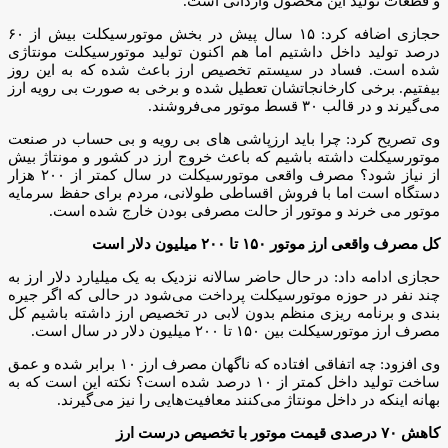
و قطعات تولید این محصول وارداتی است.
حجازی اضافه کرد: ۱۵ سال پیش در بخش موتورسیکلت بیش از ۶۰
درصد تولید داخل داشتیم اما هم اکنون تولید موتورسیکلت مونتاژی
شده است. فساد در سیستم تخصیص ارز باعث شده که به این روز
بیفتیم. برخی کارخانجاتشان تعطیل شده و برخی به صورت بی رویه ارز
می‌گیرند و در قالب ۳۰ قسط موتور می‌فروشند.
وی تصریح کرد: چرا باید ارزپاشی های بی رویه و بی حساب در صنعت
موتورسیکلت داشته باشیم که باعث خروج ارز در کشور و مونتاژ بیش
از نیاز شود؟ مصرف واقعی موتورسیکلت در سال کمتر از ۲۰۰ هزار
دستگاه است اما با فروش اقساطی طولانی، مردم برای حفظ سرمایه
موتور می خرند و موتور از حالت مصرفی بودن خارج شده است.
کل مصرف واقعی ارز موتور ۱۵۰ تا ۲۰۰ میلیون دلار است
حجازی ادامه داد: در حال حاضر سالانه نزدیک به یک میلیارد دلار ارز به
چند نفر در حوزه موتورسیکلت پرداخت می‌شود در حالی که اگر جیره
بندی و برنامه ریزی منظم بدون لابی در تخصیص ارز داشته باشیم کل
مصرف ارز موتورسیکلت بین ۱۵۰ تا ۲۰۰ میلیون دلار در سال است.
وی افزود: چه اتفاقی افتاده که ناگهان مصرف ارز ۱۰ برابر شده و عمق
ساخت تولید داخل کمتر از ۱۰ درصد شده است؟ نکته این است که به
بهانه اینکه در داخل مونتاژ می‌کنند معافیت‌هایی را نیز می‌گیرند.
کاهش ۷۰ درصدی قیمت موتور با تخصیص درست ارز