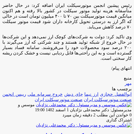
رئیس پیشین انجمن موتورسیکلت ایران اضافه کرد: در حال حاضر
متأسفانه هزینه تولید موتور سیکلت در کشور بالا رفته و هم اکنون
میانگین قیمت موتورسیکلت بین ۷۰ تا ۴۰۰ میلیون تومان است در حالی
که اگر ارز به درستی تحویل کارخانه داران شود قیمت موتور سیکلت
۷۰ درصد کاهش می‌یابد.
وی تاکید کرد: دولت به شرکت‌های کوچک ارز نمی‌دهد و این شرکت‌ها
در حال خروج از شبکه تولید هستند و چند شرکتی که ارز می‌گیرند با
۲۰۰ درصد سود محصولات خود را می‌فروشند. سامانه فساد بسیار
گسترده است و به این راحتی‌ها قابل ردیابی نیست و خشک کردن ریشه
کار سختی است.
انتهای پیام/
منبع
مهر
برچسب ها
ابوالفضل حجازی
ارز نیما
چای دبش
خروج سرمایه ملی
رییس انجمن
صنعت موتورسیکلت ایران
صنعت موتورسیکلت ایران
موسس و
ارسال
مدیرمسئول: دکتر محمدعلی نژادیان
1 اسفند 1402 19:00
ایمیل
0
خواندن این مطلب 2 دقیقه زمان میبرد
اشتراک گذاری
چاپ
فیس
توئیتر
واتس
تلگرام
لینکدین
اشتراک
(X)
آپ
بوک
گذاری