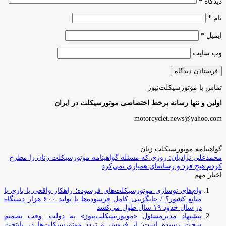
دیدگاه
*
نام
*
ایمیل
*
وب‌ سایت
تماس با موتورسیکلت‌نیوز
اولین و تنها رسانه برخط اختصاصی موتورسیکلت در ایران
motorcyclet.news@yahoo.com
گواهینامه موتورسیکلت زنان
محمدعلی نژادیان: روزی که مسئله گواهینامه موتورسیکلت زنان را مطرح
کردم هیچ فرد و رسانه‌ای همیاری نمی‌کرد
اخبار مهم
وام‌های نوسازی موتورسیکلت‌های فرسوده؛ راهکار واقعی یا بازی با
منابع کشور؟ / جایگزینی کامل فرسوده‌ها با تولید ۶۰۰ هزار دستگاه
در سال حدود ۱۹ سال طول می‌کشد
پیشنهاد مدیرمسئول «موتورسیکلت‌نیوز» به دولت: وقت تصمیم
سخت رسیده است؛ از فروش و تردد موتورسیکلت‌ها در پایتخت