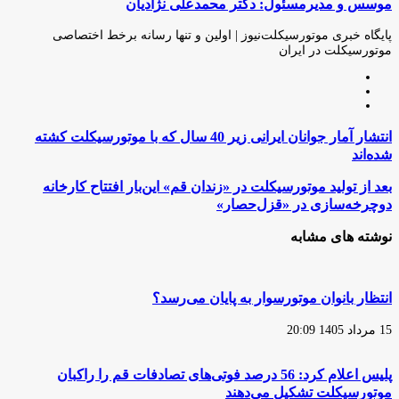
موسس و مدیرمسئول: دکتر محمدعلی نژادیان
از
طریق
ایمیل
پایگاه خبری موتورسیکلت‌نیوز | اولین و تنها رسانه برخط اختصاصی
موتورسیکلت در ایران
وبسایت
لینکدین
اینستاگرام
انتشار
انتشار آمار جوانان ایرانی زیر 40 سال که با موتورسیکلت کشته
آمار
شده‌اند
جوانان
ایرانی
بعد
بعد از تولید موتورسیکلت در «زندان قم» این‌بار افتتاح کارخانه
زیر
از
دوچرخه‌سازی در «قزل‌حصار»
40
تولید
سال
موتورسیکلت
نوشته های مشابه
که
در
با
«زندان
موتورسیکلت
قم»
کشته
این‌بار
انتظار بانوان موتورسوار به پایان می‌رسد؟
شده‌اند
افتتاح
کارخانه
15 مرداد 1405 20:09
دوچرخه‌سازی
در
«قزل‌حصار»
پلیس اعلام کرد: 56 درصد فوتی‌های تصادفات قم را راکبان
موتورسیکلت تشکیل می‌دهند