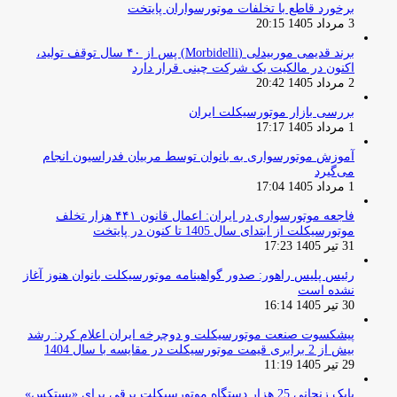
برخورد قاطع با تخلفات موتورسواران پایتخت
3 مرداد 1405 20:15
برند قدیمی موربیدلی (Morbidelli) پس از ۴۰ سال توقف تولید،
اکنون در مالکیت یک شرکت چینی قرار دارد
2 مرداد 1405 20:42
بررسی بازار موتورسیکلت ایران
1 مرداد 1405 17:17
آموزش موتورسواری به بانوان توسط مربیان فدراسیون انجام
می‌گیرد
1 مرداد 1405 17:04
فاجعه موتورسواری در ایران: اعمال قانون ۴۴۱ هزار تخلف
موتورسیکلت از ابتدای سال 1405 تا کنون در پایتخت
31 تیر 1405 17:23
رئیس پلیس راهور: صدور گواهینامه موتورسیکلت بانوان هنوز آغاز
نشده است
30 تیر 1405 16:14
پیشکسوت صنعت موتورسیکلت و دوچرخه ایران اعلام کرد: رشد
بیش از 2 برابری قیمت موتورسیکلت در مقایسه با سال 1404
29 تیر 1405 11:19
بابک زنجانی 25 هزار دستگاه موتورسیکلت برقی برای «پستکس»