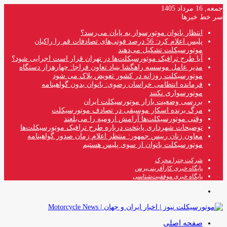
جمعه, 16 مرداد 1405
سر خط خبرها
انتظار بانوان موتورسوار به پایان می‌رسد؟
پلیس اعلام کرد: 56 درصد فوتی‌های تصادفات قم را راکبان
موتورسیکلت تشکیل می‌دهند
آیا طرح ترافیک موتورسیکلت‌ها در تهران قرار است اجرایی شود؟
مدیر عامل موسسه راهگشا بنیاد تعاون فراجا: چهارهزار دستگاه
موتورسیکلت روزانه در کشور تعویض پلاک می شود
فرمانده انتظامی خراسان رضوی: بانوان بدون گواهینامه
موتورسواری نکنند
بررسی وضعیت بازار موتورسیکلت ایران
مرگ برنده اسکار موسیقی در تصادف موتورسیکلت
وقتی موتورسیکلت‌ها آرامش ارومیه را می‌بلعند
توضیحات شهرداری پایتخت درباره طرح ترافیک موتورسیکلت‌ها
معاون زنان رییس جمهور: منتظر اعلام زمان صدور گواهینامه
موتورسیکلت بانوان از سوی پلیس هستیم
شرکت چترا محرک
پایگاه خبری کارآفرینی‌پرس
پایگاه خبری موفقیت‌شناسی
منو
صفحه اصلی