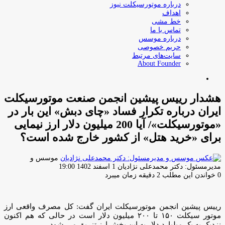
درباره موتورسیکلت نیوز
اهداف
خط مشی
تماس با ما
درباره موسس
حریم خصوصی
سایت‌های مرتبط
About Founder
جستجو
برای
هشدار رییس پیشین انجمن صنعت موتورسیکلت
ایران درباره تکرار فساد «چای دبش» این بار در
«موتورسیکلت»/ آیا 200 میلیون دلار ارز نیمایی
برای «خرید هتل» از کشور خارج شده است؟
موسس و
ارسال
مدیرمسئول: دکتر محمدعلی نژادیان
1 اسفند 1402 19:00
ایمیل
0
خواندن این مطلب 2 دقیقه زمان میبرد
رییس پیشین انجمن موتورسیکلت ایران گفت: کل مصرف واقعی ارز
موتور سیکلت ۱۵۰ تا ۲۰۰ میلیون دلار است در حالی که هم اکنون
نزدیک به یک میلیارد دلار به این بخش ارز تزریق می شود.