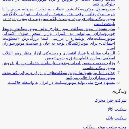
جلوگیری کنید
مدیرمسئول موتورسیکلت‌نیوز خطاب به دولت: سرمایه مردم را با
خرید موتورهای برقی هدر ندهید/ راه نجات تهران جایگزینی
موتورسیکلت‌های فرسوده نیست؛ بلکه ممنوعیت فروش و تردد در
پایتخت است
مدیرمسئول موتورسیکلت نیوز: طرح تولید موتورسیکلت توسط
خودروسازان می‌تواند به کنترل بازار منجر شود/ آلایندگی
موتورسیکلت‌های نوشماره را بررسی کنید/ بزرگ‌ترین «مسئولیت
اجتماعی» برای مونتاژکنندگان توجه به جان و سلامت موتورسواران
است
الزامات مقابله با فساد اقتصادی و ریشه‌کنی آن از منظر رهبر انقلاب
اسلامی؛ مبارزه قاطع، دقیق و بدون تبعیض
وزارت صمت مقصر اصلی وضعیت نابسامان خدمات پس از فروش
موتورسیکلت‌هاست
جذاب اما بی‌پشتوانه؛ موتورسیکلت‌های پر زرق‌ و برقی که پشت
موتورسواران را خالی می‌کنند
پیشنهاد طرح ملی تولید موتورسیکلت در ایران به واسطه حاکمیت
وب‌گردی
شرکت چترا محرک
سیکلت کالا
سیکلت بانک
مجله صنعت موتورسیکلت