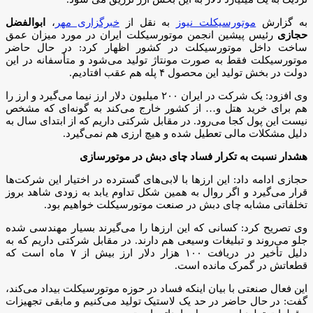
به گزارش
موتورسیکلت نیوز
به نقل از
خبرگزاری مهر
،
ابوالفضل
حجازی
رئیس پیشین انجمن موتورسیکلت ایران در مورد میزان عمق
ساخت داخل موتورسیکلت در کشور اظهار کرد: در حال حاضر
موتورسیکلت فقط به صورت مونتاژ تولید می‌شود و متأسفانه در این
دولت در بخش تولید این محصول ۴ پله هم عقب افتادیم.
وی افزود: یک شرکت در ایران ۲۰۰ میلیون دلار ارز نیما می‌گیرد و ارز را
هم برای خرید هتل و… از کشور خارج می‌کند به گونه‌ای که مشخص
نیست این پول کجا می‌رود. در مقابل شرکتی داریم که از ابتدای سال به
دلیل مشکلات مالی تعطیل شده و هیچ ارزی هم نمی‌گیرد.
هشدار نسبت به تکرار فساد چای دبش در موتورسازی
حجازی ادامه داد: این ارزها با لابی‌های گسترده در اختیار این شرکت‌ها
قرار می‌گیرد و اگر روال به همین شکل تداوم یابد به زودی شاهد بروز
تخلفاتی مشابه چای دبش در صنعت موتورسیکلت خواهیم بود.
وی تصریح کرد: کسانی که این ارزها را می‌گیرند بسیار مهندسی شده
جلو می‌روند و تبلیغات وسیعی هم دارند. در مقابل شرکتی داریم که به
دلیل تأخیر در دریافت ۱۰۰ هزار دلار ارز بیش از ۷ ماه است که
قطعاتش در گمرک مانده است.
این فعال صنعتی با بیان اینکه فساد در حوزه موتورسیکلت بیداد می‌کند،
گفت: در حال حاضر در حد یک لاستیک تولید می‌کنیم و مابقی تجهیزات