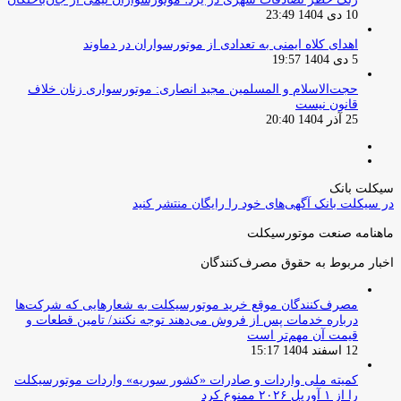
10 دی 1404 23:49
اهدای کلاه ایمنی به تعدادی از موتورسواران در دماوند
5 دی 1404 19:57
حجت‌الاسلام و المسلمین مجید انصاری: موتورسواری زنان خلاف
قانون نیست
25 آذر 1404 20:40
صفحه
صفحه
قبلی
بعدی
سیکلت بانک
در سیکلت بانک آگهی‌های خود را رایگان منتشر کنید
ماهنامه صنعت موتورسیکلت
اخبار مربوط به حقوق مصرف‌کنندگان
مصرف‌کنندگان موقع خرید موتورسیکلت به شعارهایی که شرکت‌ها
درباره خدمات پس از فروش می‌دهند توجه نکنند/ تامین قطعات و
قیمت آن مهم‌تر است
12 اسفند 1404 15:17
کمیته ملی واردات و صادرات «کشور سوریه» واردات موتورسیکلت
را از ۱ آوریل ۲۰۲۶ ممنوع کرد