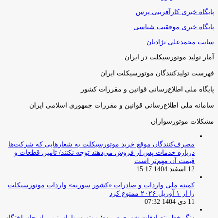
پایگاه خبری کارآفرینی پرس
پایگاه خبری موفقیت شناسی
سایت محمدعلی نژادیان
آمار تولید موتورسیکلت در ایران
فهرست تولیدکنندگان موتورسیکلت ایران
پایگاه ملی اطلاع‌رسانی قوانین و مقررات کشور
سامانه ملی اطلاع‌رسانی قوانین و مقررات جمهوری اسلامی ایران
مشکلات موتورسواران
مصرف‌کنندگان موقع خرید موتورسیکلت به شعارهایی که شرکت‌ها
درباره خدمات پس از فروش می‌دهند توجه نکنند/ تامین قطعات و
قیمت آن مهم‌تر است
12 اسفند 1404 15:17
کمیته ملی واردات و صادرات «کشور سوریه» واردات موتورسیکلت
را از ۱ آوریل ۲۰۲۶ ممنوع کرد
11 دی 1404 07:32
زنگ خطر تصادفات شهری در یزد؛ موتورسواران نیمی از جان‌باختگان