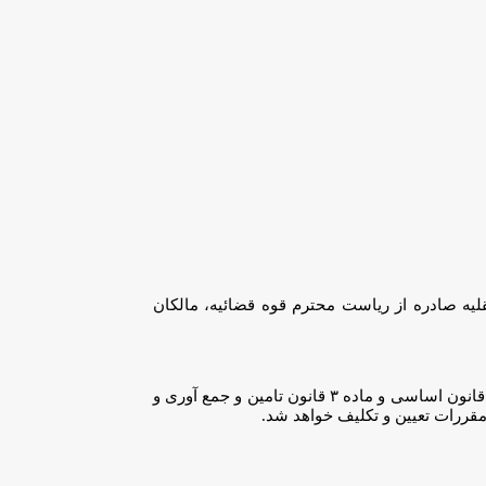
ص وسایل نقلیه صادره از ریاست محترم قوه قضائیه، مالکان
علی رغم اعلام عمومی لیکن مالکین وسایط نقلیه جهت تحویل آن‌ها حاضر نشده اند لذا جهت جلوگیری از آسیب به مالکان مستند به اصل ۴۵ و ۴۹ قانون اساسی و ماده ۳ قانون تامین و جمع آوری و