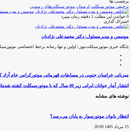
برچسب ها
ترخیص موتورسیکلت
لرستان
موتورسیکلت‌های رسوبی
موسس و مدیرمسئول:
0
خواندن این مطلب 1 دقیقه زمان میبرد
اشتراک گذاری
چاپ
فیس
توئیتر
واتس
تلگرام
لینکدین
اشتراک
(X)
آپ
بوک
گذاری
موسس و مدیرمسئول: دکتر محمدعلی نژادیان
از
طریق
ایمیل
پایگاه خبری موتورسیکلت‌نیوز | اولین و تنها رسانه برخط اختصاصی موتورسیک
وبسایت
لینکدین
اینستاگرام
میزبانی
میزبانی خراسان جنوبی در مسابقات قهرمانی موتورکراس جام آزاد 
خراسان
جنوبی
انتشار
انتشار آمار جوانان ایرانی زیر 40 سال که با موتورسیکلت کشته شده‌اند
در
آمار
مسابقات
جوانان
نوشته های مشابه
قهرمانی
ایرانی
موتورکراس
زیر
جام
40
آزاد
سال
انتظار بانوان موتورسوار به پایان می‌رسد؟
کشور
که
با
15 مرداد 1405 20:09
موتورسیکلت