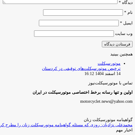
دیدگاه
*
نام
*
ایمیل
*
وب‌ سایت
همچنین ببینید
بستن
موتورسیکلت
ترخیص موتورسیکلت‌های توقیفی در کردستان
14 اسفند 1404 16:12
تماس با موتورسیکلت‌نیوز
اولین و تنها رسانه برخط اختصاصی موتورسیکلت در ایران
motorcyclet.news@yahoo.com
گواهینامه موتورسیکلت زنان
محمدعلی نژادیان: روزی که مسئله گواهینامه موتورسیکلت زنان را مطرح کردم
اخبار مهم