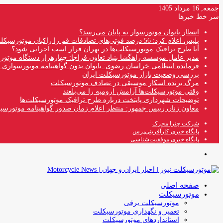
جمعه, 16 مرداد 1405
سر خط خبرها
انتظار بانوان موتورسوار به پایان می‌رسد؟
پلیس اعلام کرد: 56 درصد فوتی‌های تصادفات قم را راکبان موتورسیکلت تشکیل می‌دهند
آیا طرح ترافیک موتورسیکلت‌ها در تهران قرار است اجرایی شود؟
مدیر عامل موسسه راهگشا بنیاد تعاون فراجا: چهارهزار دستگاه موتو
فرمانده انتظامی خراسان رضوی: بانوان بدون گواهینامه موتورسواری ن
بررسی وضعیت بازار موتورسیکلت ایران
مرگ برنده اسکار موسیقی در تصادف موتورسیکلت
وقتی موتورسیکلت‌ها آرامش ارومیه را می‌بلعند
توضیحات شهرداری پایتخت درباره طرح ترافیک موتورسیکلت‌ها
معاون زنان رییس جمهور: منتظر اعلام زمان صدور گواهینامه موتورسی
شرکت چترا محرک
پایگاه خبری کارآفرینی‌پرس
پایگاه خبری موفقیت‌شناسی
منو
صفحه اصلی
موتورسیکلت
موتورسیکلت برقی
تعمیر و نگهداری موتورسیکلت
استانداردهای موتورسیکلت