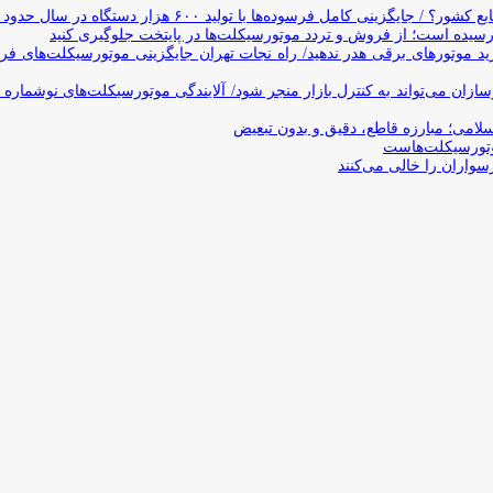
وده‌ها با تولید ۶۰۰ هزار دستگاه در سال حدود ۱۹ سال طول می‌کشد
یده است؛ از فروش و تردد موتورسیکلت‌ها در پایتخت جلوگیری کنید
د موتورهای برقی هدر ندهید/ راه نجات تهران جایگزینی موتورسیکلت‌های ف
ن می‌تواند به کنترل بازار منجر شود/ آلایندگی موتورسیکلت‌های نوشماره 
اسلامی؛ مبارزه قاطع، دقیق و بدون تبعیض
تورسیکلت‌هاست
سواران را خالی می‌کنند