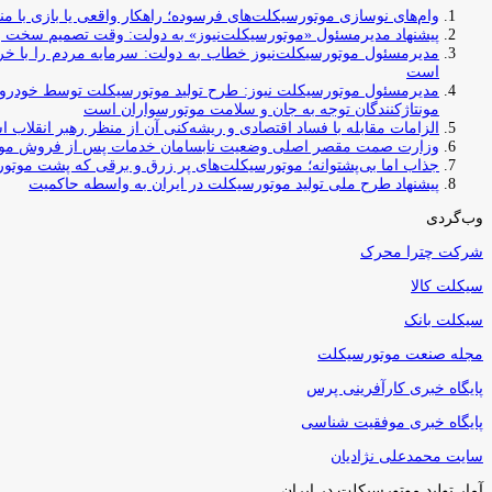
وام‌های نوسازی موتورسیکلت‌های فرسوده؛ راهکار واقعی یا بازی با منابع کشور؟ / جایگزینی کامل فرس
پیشنهاد مدیرمسئول «موتورسیکلت‌نیوز» به دولت: وقت تصمیم سخت رس
مدیرمسئول موتورسیکلت‌نیوز خطاب به دولت: سرمایه مردم را با خری
است
مدیرمسئول موتورسیکلت نیوز: طرح تولید موتورسیکلت توسط خودروسازا
مونتاژکنندگان توجه به جان و سلامت موتورسواران است
الزامات مقابله با فساد اقتصادی و ریشه‌کنی آن از منظر رهبر انقلاب 
وزارت صمت مقصر اصلی وضعیت نابسامان خدمات پس از فروش مو
جذاب اما بی‌پشتوانه؛ موتورسیکلت‌های پر زرق‌ و برقی که پشت موتور
پیشنهاد طرح ملی تولید موتورسیکلت در ایران به واسطه حاکمیت
وب‌گردی
شرکت چترا محرک
سیکلت کالا
سیکلت بانک
مجله صنعت موتورسیکلت
پایگاه خبری کارآفرینی پرس
پایگاه خبری موفقیت شناسی
سایت محمدعلی نژادیان
آمار تولید موتورسیکلت در ایران