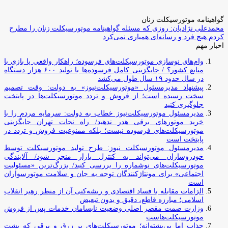
گواهینامه موتورسیکلت زنان
محمدعلی نژادیان: روزی که مسئله گواهینامه موتورسیکلت زنان را مطرح
کردم هیچ فرد و رسانه‌ای همیاری نمی‌کرد
اخبار مهم
وام‌های نوسازی موتورسیکلت‌های فرسوده؛ راهکار واقعی یا بازی با
منابع کشور؟ / جایگزینی کامل فرسوده‌ها با تولید ۶۰۰ هزار دستگاه
در سال حدود ۱۹ سال طول می‌کشد
پیشنهاد مدیرمسئول «موتورسیکلت‌نیوز» به دولت: وقت تصمیم
سخت رسیده است؛ از فروش و تردد موتورسیکلت‌ها در پایتخت
جلوگیری کنید
مدیرمسئول موتورسیکلت‌نیوز خطاب به دولت: سرمایه مردم را با
خرید موتورهای برقی هدر ندهید/ راه نجات تهران جایگزینی
موتورسیکلت‌های فرسوده نیست؛ بلکه ممنوعیت فروش و تردد در
پایتخت است
مدیرمسئول موتورسیکلت نیوز: طرح تولید موتورسیکلت توسط
خودروسازان می‌تواند به کنترل بازار منجر شود/ آلایندگی
موتورسیکلت‌های نوشماره را بررسی کنید/ بزرگ‌ترین «مسئولیت
اجتماعی» برای مونتاژکنندگان توجه به جان و سلامت موتورسواران
است
الزامات مقابله با فساد اقتصادی و ریشه‌کنی آن از منظر رهبر انقلاب
اسلامی؛ مبارزه قاطع، دقیق و بدون تبعیض
وزارت صمت مقصر اصلی وضعیت نابسامان خدمات پس از فروش
موتورسیکلت‌هاست
جذاب اما بی‌پشتوانه؛ موتورسیکلت‌های پر زرق‌ و برقی که پشت