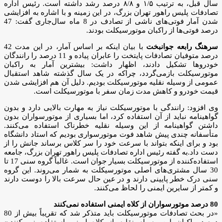
سال قبل، به ترتیب ۱/۵ و ۸/۸ درصد رشد داشته است. رئیس اداره
تصادفات پلیس راهور تهران بزرگ، در این زمینه و با اشاره به افزایشی
شدن آمار فوتی‌های ناشی از تصادف در 8 ماه سال‌جاری گفت: 47
درصد فوتی‌ها از راکبان موتورسیکلت بودند.
سرهنگ رابعه جوانبخت
با بیان اینکه بر اساس آمار، در این مدت 42
درصد متوفیان تصادفات پایتخت را عابران پیاده و 11 درصد را رانندگان
خودروها تشکیل دادند، اظهار داشت: بیشترین آمار به راکبان
موتورسیکلت بازمی‌گردد، چراکه در یک سال گذشته شاهد استقبال
عمومی از وسیله نقلیه موتورسیکلت بودیم. دلیل آن هم افزایشی شدن
قیمت خودرو و کاهش مدت زمان سفر با موتورسیکلت است.
وی افزود: رانندگی با موتورسیکلت نیاز به مهارت بالایی دارد و بدون
گواهینامه نباید از آن استفاده کرد، اما بسیاری از موتورسواران بدون
داشتن گواهینامه از این وسیله نقلیه خطرناک استفاده می‌کنند.
متأسفانه چندی پیش شاهد فوت موتورسواری بودیم که استاد دانشگاه
بود و برای اینکه بتواند با سرعت خود را سر کلاس برساند جانش را از
دست داد.به گفته رئیس اداره تصادفات پلیس راهور تهران بزرگ، جامعه
استفاده‌کننده از موتورسیکلت بسیار جوان است. غالباً گروه سنی 17 تا
30 سال مشتری‌های اصلی موتورسیکلت به شمار می‌روند. این گروه
سنی درک خطر پایینی دارند و در عین حال سرعت بالا را دوست دارند
و کمتر از سایرین ایمنی را لحاظ می‌کنند.
80 درصد موتورسواران از کلاه ایمنی استفاده نمی‌کنند
«در بحث تصادفات موتورسیکلت باید متذکر شد که تقریباً بیش از 80
درصد راکبان این وسیله نقلیه از کلاه ایمنی استفاده نمی‌کنند.»