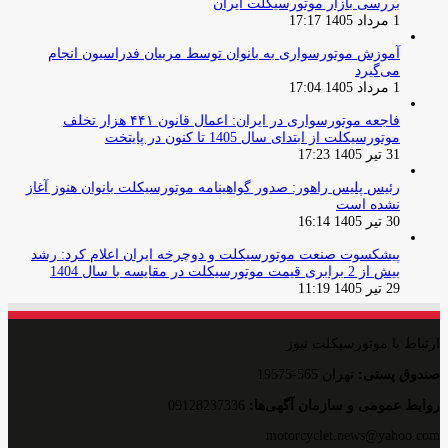
بررسی بازار موتورسیکلت ایران
1 مرداد 1405 17:17
آموزش موتورسواری به بانوان توسط مربیان فدراسیون انجام
می‌گیرد
1 مرداد 1405 17:04
فاجعه موتورسواری در ایران: اعمال قانون ۴۴۱ هزار تخلف
موتورسیکلت از ابتدای سال 1405 تا کنون در پایتخت
31 تیر 1405 17:23
رئیس پلیس راهور: صدور گواهینامه موتورسیکلت بانوان هنوز آغاز
نشده است
30 تیر 1405 16:14
پیشکسوت صنعت موتورسیکلت و دوچرخه ایران اعلام کرد: رشد
بیش از 2 برابری قیمت موتورسیکلت در مقایسه با سال 1404
29 تیر 1405 11:19
ارتباط با موتورسیکلت نیوز
صندوق پستی:
تهران 565-19575
روایط عمومی و سازمان آگهی‌ها:
09128237336
motorcyclet.news@yahoo.com