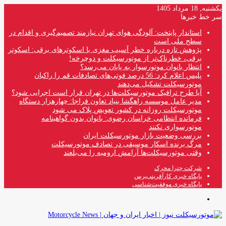
یکشنبه, 18 مرداد 1405
سر خط خبرها
استاندار پایتخت: آلودگی هوای تهران نیازمند تصمیم‌گیری و اقدام در
سطح ملی است
پژوهش تازه درباره خطر آسیب مغزی با اسکوترهای برقی: اسکوتر
برقی، خطرناک‌تر از موتورسیکلت و دوچرخه!
انتظار بانوان موتورسوار به پایان می‌رسد؟
پلیس اعلام کرد: 56 درصد فوتی‌های تصادفات قم را راکبان
موتورسیکلت تشکیل می‌دهند
آیا طرح ترافیک موتورسیکلت‌ها در تهران قرار است اجرایی شود؟
مدیر عامل موسسه راهگشا بنیاد تعاون فراجا: چهارهزار دستگاه
موتورسیکلت روزانه در کشور تعویض پلاک می شود
فرمانده انتظامی خراسان رضوی: بانوان بدون گواهینامه
موتورسواری نکنند
بررسی وضعیت بازار موتورسیکلت ایران
مرگ برنده اسکار موسیقی در تصادف موتورسیکلت
وقتی موتورسیکلت‌ها آرامش ارومیه را می‌بلعند
شرکت چترا محرک
پایگاه خبری کارآفرینی‌پرس
پایگاه خبری موفقیت‌شناسی
منو