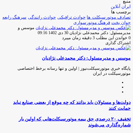
منبع
ایران آنلاین
برچسب ها
تصادف موتورسیکلت ها
حوادث ترافیکی
حوادث رانندگى
سرهنگ رابعه
جوان بخت
فرهنگ موتورسوارى
موسس و
ارسال
مدیرمسئول: دکتر محمدعلی نژادیان
30 دی 1402 09:16
ایمیل
0
خواندن این مطلب 3 دقیقه زمان میبرد
اشتراک گذاری
چاپ
فیس
توئیتر
واتس
تلگرام
لینکدین
اشتراک
(X)
آپ
بوک
گذاری
موسس و مدیرمسئول: دکتر محمدعلی نژادیان
از
طریق
ایمیل
پایگاه خبری موتورسیکلت‌نیوز | اولین و تنها رسانه برخط اختصاصی
موتورسیکلت در ایران
وبسایت
لینکدین
اینستاگرام
دولت‌ها
دولت‌ها و مسئولان باید بدانند که چه موقع از بعضی صنایع نباید
و
حمایت کنند
مسئولان
باید
تخفیف
تخفیف ۲۰ درصدی حق بیمه موتورسیکلت‌هایی که اولین بار
بدانند
۲۰
شماره‌گذاری می‌شوند
که
درصدی
چه