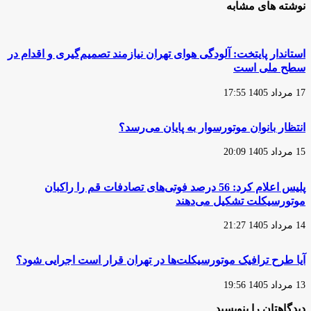
حق
نوشته های مشابه
موقع
بیمه
از
موتورسیکلت‌هایی
بعضی
که
صنایع
اولین
استاندار پایتخت: آلودگی هوای تهران نیازمند تصمیم‌گیری و اقدام در
نباید
بار
سطح ملی است
حمایت
شماره‌گذاری
کنند
می‌شوند
17 مرداد 1405 17:55
انتظار بانوان موتورسوار به پایان می‌رسد؟
15 مرداد 1405 20:09
پلیس اعلام کرد: 56 درصد فوتی‌های تصادفات قم را راکبان
موتورسیکلت تشکیل می‌دهند
14 مرداد 1405 21:27
آیا طرح ترافیک موتورسیکلت‌ها در تهران قرار است اجرایی شود؟
13 مرداد 1405 19:56
دیدگاهتان را بنویسید