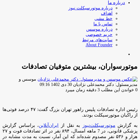
درباره ما
درباره موتورسیکلت نیوز
اهداف
خط مشی
تماس با ما
درباره موسس
حریم خصوصی
سایت‌های مرتبط
About Founder
جستجو
برای
موتورسواران، بیشترین متوفیان تصادفات
موسس و
ارسال
مدیرمسئول: دکتر محمدعلی نژادیان
30 دی 1402 09:16
ایمیل
0
خواندن این مطلب 3 دقیقه زمان میبرد
رئیس اداره تصادفات پلیس راهور تهران بزرگ گفت: ۴۷ درصد فوتی‌ها
از راکبان موتورسیکلت بودند.
به گزارش
موتورسیکلت‌نیوز
به نقل از
ایران‌آنلاین
، براساس گزارش
پزشکی قانونی، در 7 ماهه امسال، ۸۹۴ نفر در اثر تصادفات فوت و ۲۷
هزار و ۵۳۶ نفر مصدوم شده‌اند که این آمار، نسبت به مدت مشابه در