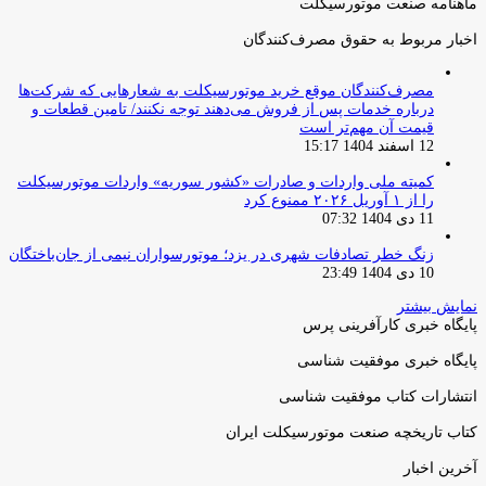
ماهنامه صنعت موتورسیکلت
اخبار مربوط به حقوق مصرف‌کنندگان
مصرف‌کنندگان موقع خرید موتورسیکلت به شعارهایی که شرکت‌ها
درباره خدمات پس از فروش می‌دهند توجه نکنند/ تامین قطعات و
قیمت آن مهم‌تر است
12 اسفند 1404 15:17
کمیته ملی واردات و صادرات «کشور سوریه» واردات موتورسیکلت
را از ۱ آوریل ۲۰۲۶ ممنوع کرد
11 دی 1404 07:32
زنگ خطر تصادفات شهری در یزد؛ موتورسواران نیمی از جان‌باختگان
10 دی 1404 23:49
نمایش بیشتر
پایگاه خبری کارآفرینی پرس
پایگاه خبری موفقیت شناسی
انتشارات کتاب موفقیت شناسی
کتاب تاریخچه صنعت موتورسیکلت ایران
آخرین اخبار