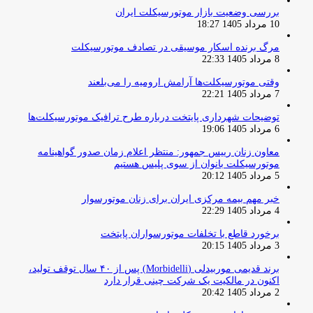
بررسی وضعیت بازار موتورسیکلت ایران
10 مرداد 1405 18:27
مرگ برنده اسکار موسیقی در تصادف موتورسیکلت
8 مرداد 1405 22:33
وقتی موتورسیکلت‌ها آرامش ارومیه را می‌بلعند
7 مرداد 1405 22:21
توضیحات شهرداری پایتخت درباره طرح ترافیک موتورسیکلت‌ها
6 مرداد 1405 19:06
معاون زنان رییس جمهور: منتظر اعلام زمان صدور گواهینامه
موتورسیکلت بانوان از سوی پلیس هستیم
5 مرداد 1405 20:12
خبر مهم بیمه مرکزی ایران برای زنان موتورسوار
4 مرداد 1405 22:29
برخورد قاطع با تخلفات موتورسواران پایتخت
3 مرداد 1405 20:15
برند قدیمی موربیدلی (Morbidelli) پس از ۴۰ سال توقف تولید،
اکنون در مالکیت یک شرکت چینی قرار دارد
2 مرداد 1405 20:42