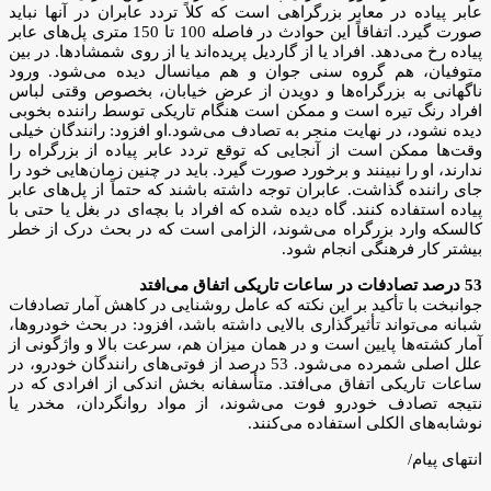
عابر پیاده در معابر بزرگراهی است که کلاً تردد عابران در آنها نباید
صورت گیرد. اتفاقاً این حوادث در فاصله 100 تا 150 متری پل‌های عابر
پیاده رخ می‌دهد. افراد یا از گاردیل پریده‌اند یا از روی شمشادها. در بین
متوفیان، هم گروه سنی جوان و هم میانسال دیده می‌شود. ورود
ناگهانی به بزرگراه‌ها و دویدن از عرض خیابان، بخصوص وقتی لباس
افراد رنگ تیره است و ممکن است هنگام تاریکی توسط راننده بخوبی
دیده نشود، در نهایت منجر به تصادف می‌شود.او افزود: رانندگان خیلی
وقت‌ها ممکن است از آنجایی که توقع تردد عابر پیاده از بزرگراه را
ندارند، او را نبینند و برخورد صورت گیرد. باید در چنین زمان‌هایی خود را
جای راننده گذاشت. عابران توجه داشته باشند که حتماً از پل‌های عابر
پیاده استفاده کنند. گاه دیده شده که افراد با بچه‌ای در بغل یا حتی با
کالسکه وارد بزرگراه می‌شوند، الزامی است که در بحث درک از خطر
بیشتر کار فرهنگی انجام شود.
53 درصد تصادفات در ساعات تاریکی اتفاق می‌افتد
جوانبخت با تأکید بر این نکته که عامل روشنایی در کاهش آمار تصادفات
شبانه می‌تواند تأثیرگذاری بالایی داشته باشد، افزود: در بحث خودروها،
آمار کشته‌ها پایین است و در همان میزان هم، سرعت بالا و واژگونی از
علل اصلی شمرده می‌شود. 53 درصد از فوتی‌های رانندگان خودرو، در
ساعات تاریکی اتفاق می‌افتد. متأسفانه بخش اندکی از افرادی که در
نتیجه تصادف خودرو فوت می‌شوند، از مواد روانگردان، مخدر یا
نوشابه‌های الکلی استفاده می‌کنند.
انتهای پیام/