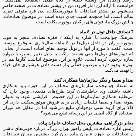
جوانبخت با ارائه این آمار افزود: من در بیشتر تصادفات در صحنه حاضر
می‌شوم. در بیشتر تصادفات با موتورسیکلت، بدن فرد متوفی تقریباً
سالم است، اما جمجمه آسیب جدی دیده است. در موضوع تصادفات،
چالش بزرگ ما، فوتی‌های راکبان موتورسیکلت است.
7 تصادف داخل تونل در 8 ماه
سرهنگ جوانبخت با اشاره به اینکه 7 فقره تصادف منجر به فوت
موتورسواران در داخل تونل‌ها در 8 ماهه سال‌جاری به وقوع پیوسته
است، گفت: 5 مورد از آنها در تونل توحید اتفاق افتاده است، از آنجایی
که دیواره‌های تونل‌ها بتنی هستند، راکب به دلیل تغییر مسیر، با دیواره
سازه برخورد کرده است. علاوه بر این، موضوع انباشت گازها هم در
تونل‌ها وجود دارد و موضوع خفگی و از دست دادن هوشیاری جان افراد
را تهدید می‌کند.
صدا و سیما و دیگر سازمان‌ها همکاری کنند
به اعتقاد جوانبخت، سازمان‌های مختلف در این حوزه باید همکاری
داشته باشند. وی خاطرنشان کرد: طرح‌های متعددی وجود دارد که
می‌طلبد همکاری سازمان‌ها در این خصوص افزایشی شود. به عنوان
نمونه صدا و سیما تبلیغات زیادی برای فروش موتورسیکلت دارد. این
کالا برای گروه سنی نوجوانان تبلیغ می‌شود اما در مقابل چه میزان
استفاده از کلاه ایمنی در این رسانه تبلیغ می‌شود؟
معابر بزرگراهی، بیشترین محل تصادف عابران پیاده
رئیس اداره تصادفات پلیس راهور تهران بزرگ، درباره فوتی‌های ناشی
از تصادفات در حوزه عابران پیاده بیان کرد: بیشترین میزان تصادفات