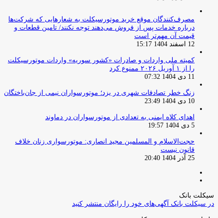
مصرف‌کنندگان موقع خرید موتورسیکلت به شعارهایی که شرکت‌ها
درباره خدمات پس از فروش می‌دهند توجه نکنند/ تامین قطعات و
قیمت آن مهم‌تر است
12 اسفند 1404 15:17
کمیته ملی واردات و صادرات «کشور سوریه» واردات موتورسیکلت
را از ۱ آوریل ۲۰۲۶ ممنوع کرد
11 دی 1404 07:32
زنگ خطر تصادفات شهری در یزد؛ موتورسواران نیمی از جان‌باختگان
10 دی 1404 23:49
اهدای کلاه ایمنی به تعدادی از موتورسواران در دماوند
5 دی 1404 19:57
حجت‌الاسلام و المسلمین مجید انصاری: موتورسواری زنان خلاف
قانون نیست
25 آذر 1404 20:40
صفحه
صفحه
قبلی
بعدی
سیکلت بانک
در سیکلت بانک آگهی‌های خود را رایگان منتشر کنید