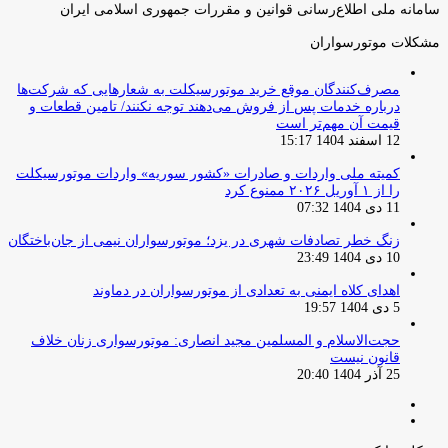
سامانه ملی اطلاع‌رسانی قوانین و مقررات جمهوری اسلامی ایران
مشکلات موتورسواران
مصرف‌کنندگان موقع خرید موتورسیکلت به شعارهایی که شرکت‌ها
درباره خدمات پس از فروش می‌دهند توجه نکنند/ تامین قطعات و
قیمت آن مهم‌تر است
12 اسفند 1404 15:17
کمیته ملی واردات و صادرات «کشور سوریه» واردات موتورسیکلت
را از ۱ آوریل ۲۰۲۶ ممنوع کرد
11 دی 1404 07:32
زنگ خطر تصادفات شهری در یزد؛ موتورسواران نیمی از جان‌باختگان
10 دی 1404 23:49
اهدای کلاه ایمنی به تعدادی از موتورسواران در دماوند
5 دی 1404 19:57
حجت‌الاسلام و المسلمین مجید انصاری: موتورسواری زنان خلاف
قانون نیست
25 آذر 1404 20:40
صفحه
صفحه
قبلی
بعدی