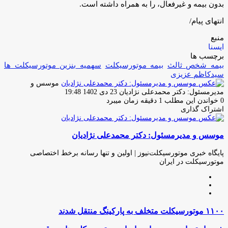
بدون بیمه و غیرفعال، را به همراه داشته است.
انتهای پیام/
منبع
ایسنا
برچسب ها
بیمه شخص ثالث
بیمه موتورسیکلت
سهمیه بنزین موتورسیکلت ها
سیدکاظم عزیزی
موسس و
ارسال
مدیرمسئول: دکتر محمدعلی نژادیان
23 دی 1402 19:48
ایمیل
0
خواندن این مطلب 1 دقیقه زمان میبرد
اشتراک گذاری
چاپ
فیس
توئیتر
واتس
تلگرام
لینکدین
اشتراک
(X)
آپ
بوک
گذاری
موسس و مدیرمسئول: دکتر محمدعلی نژادیان
از
طریق
ایمیل
پایگاه خبری موتورسیکلت‌نیوز | اولین و تنها رسانه برخط اختصاصی
موتورسیکلت در ایران
وبسایت
لینکدین
اینستاگرام
۱۱۰۰
۱۱۰۰ موتورسیکلت متخلف به پارکینگ منتقل شدند
موتورسیکلت
متخلف