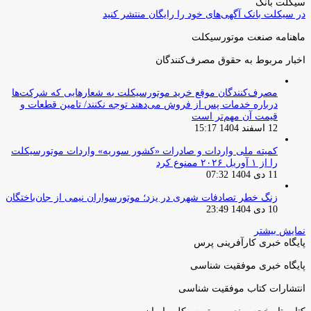
سیکلت بانک
در سیکلت بانک آگهی‌های خود را رایگان منتشر کنید
ماهنامه صنعت موتورسیکلت
اخبار مربوط به حقوق مصرف‌کنندگان
مصرف‌کنندگان موقع خرید موتورسیکلت به شعارهایی که شرکت‌ها
درباره خدمات پس از فروش می‌دهند توجه نکنند/ تامین قطعات و
قیمت آن مهم‌تر است
12 اسفند 1404 15:17
کمیته ملی واردات و صادرات «کشور سوریه» واردات موتورسیکلت
را از ۱ آوریل ۲۰۲۶ ممنوع کرد
11 دی 1404 07:32
زنگ خطر تصادفات شهری در یزد؛ موتورسواران نیمی از جان‌باختگان
10 دی 1404 23:49
نمایش بیشتر
پایگاه خبری کارآفرینی پرس
پایگاه خبری موفقیت شناسی
انتشارات کتاب موفقیت شناسی