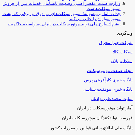
وزارت صمت مقصر اصلی وضعیت نابسامان خدمات پس از فروش
موتورسیکلت‌هاست
جذاب اما بی‌پشتوانه؛ موتورسیکلت‌های پر زرق‌ و برقی که پشت
موتورسواران را خالی می‌کنند
پیشنهاد طرح ملی تولید موتورسیکلت در ایران به واسطه حاکمیت
وب‌گردی
شرکت چترا محرک
سیکلت کالا
سیکلت بانک
مجله صنعت موتورسیکلت
پایگاه خبری کارآفرینی پرس
پایگاه خبری موفقیت شناسی
سایت محمدعلی نژادیان
آمار تولید موتورسیکلت در ایران
فهرست تولیدکنندگان موتورسیکلت ایران
پایگاه ملی اطلاع‌رسانی قوانین و مقررات کشور