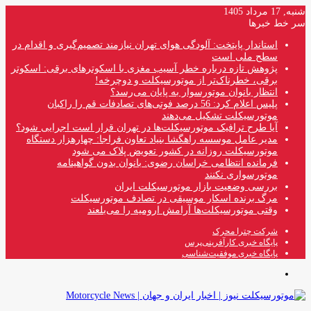
شنبه, 17 مرداد 1405
سر خط خبرها
استاندار پایتخت: آلودگی هوای تهران نیازمند تصمیم‌گیری و اقدام در
سطح ملی است
پژوهش تازه درباره خطر آسیب مغزی با اسکوترهای برقی: اسکوتر
برقی، خطرناک‌تر از موتورسیکلت و دوچرخه!
انتظار بانوان موتورسوار به پایان می‌رسد؟
پلیس اعلام کرد: 56 درصد فوتی‌های تصادفات قم را راکبان
موتورسیکلت تشکیل می‌دهند
آیا طرح ترافیک موتورسیکلت‌ها در تهران قرار است اجرایی شود؟
مدیر عامل موسسه راهگشا بنیاد تعاون فراجا: چهارهزار دستگاه
موتورسیکلت روزانه در کشور تعویض پلاک می شود
فرمانده انتظامی خراسان رضوی: بانوان بدون گواهینامه
موتورسواری نکنند
بررسی وضعیت بازار موتورسیکلت ایران
مرگ برنده اسکار موسیقی در تصادف موتورسیکلت
وقتی موتورسیکلت‌ها آرامش ارومیه را می‌بلعند
شرکت چترا محرک
پایگاه خبری کارآفرینی‌پرس
پایگاه خبری موفقیت‌شناسی
منو