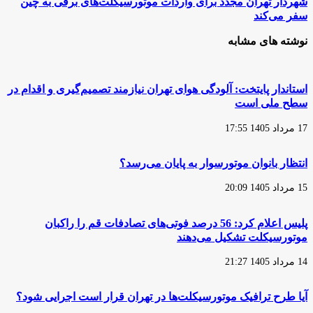
شهردار
شهردار تهران مجدد برای واردات موتورسیکلت‌های برقی به چین
به
تهران
سفر می‌کند
پارکینگ
مجدد
منتقل
برای
نوشته های مشابه
شدند
واردات
موتورسیکلت‌های
برقی
به
استاندار پایتخت: آلودگی هوای تهران نیازمند تصمیم‌گیری و اقدام در
چین
سطح ملی است
سفر
می‌کند
17 مرداد 1405 17:55
انتظار بانوان موتورسوار به پایان می‌رسد؟
15 مرداد 1405 20:09
پلیس اعلام کرد: 56 درصد فوتی‌های تصادفات قم را راکبان
موتورسیکلت تشکیل می‌دهند
14 مرداد 1405 21:27
آیا طرح ترافیک موتورسیکلت‌ها در تهران قرار است اجرایی شود؟