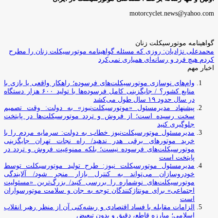
motorcyclet.news@yahoo.com
گواهینامه موتورسیکلت زنان
محمدعلی نژادیان: روزی که مسئله گواهینامه موتورسیکلت زنان را مطرح
کردم هیچ فرد و رسانه‌ای همیاری نمی‌کرد
اخبار مهم
وام‌های نوسازی موتورسیکلت‌های فرسوده؛ راهکار واقعی یا بازی با
منابع کشور؟ / جایگزینی کامل فرسوده‌ها با تولید ۶۰۰ هزار دستگاه
در سال حدود ۱۹ سال طول می‌کشد
پیشنهاد مدیرمسئول «موتورسیکلت‌نیوز» به دولت: وقت تصمیم
سخت رسیده است؛ از فروش و تردد موتورسیکلت‌ها در پایتخت
جلوگیری کنید
مدیرمسئول موتورسیکلت‌نیوز خطاب به دولت: سرمایه مردم را با
خرید موتورهای برقی هدر ندهید/ راه نجات تهران جایگزینی
موتورسیکلت‌های فرسوده نیست؛ بلکه ممنوعیت فروش و تردد در
پایتخت است
مدیرمسئول موتورسیکلت نیوز: طرح تولید موتورسیکلت توسط
خودروسازان می‌تواند به کنترل بازار منجر شود/ آلایندگی
موتورسیکلت‌های نوشماره را بررسی کنید/ بزرگ‌ترین «مسئولیت
اجتماعی» برای مونتاژکنندگان توجه به جان و سلامت موتورسواران
است
الزامات مقابله با فساد اقتصادی و ریشه‌کنی آن از منظر رهبر انقلاب
اسلامی؛ مبارزه قاطع، دقیق و بدون تبعیض