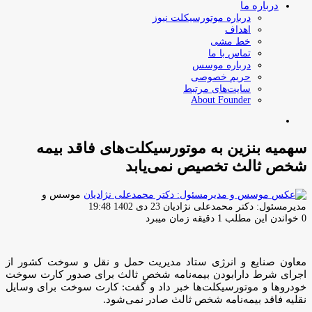
درباره ما
درباره موتورسیکلت نیوز
اهداف
خط مشی
تماس با ما
درباره موسس
حریم خصوصی
سایت‌های مرتبط
About Founder
جستجو
برای
سهمیه بنزین به موتورسیکلت‌های فاقد بیمه
شخص ثالث تخصیص نمی‌یابد
موسس و
ارسال
مدیرمسئول: دکتر محمدعلی نژادیان
23 دی 1402 19:48
ایمیل
0
خواندن این مطلب 1 دقیقه زمان میبرد
معاون صنایع و انرژی ستاد مدیریت حمل و نقل و سوخت کشور از
اجرای شرط دارابودن بیمه‌نامه شخص ثالث برای صدور کارت سوخت
خودروها و موتورسیکلت‌ها خبر داد و گفت: کارت سوخت برای وسایل
نقلیه فاقد بیمه‌نامه شخص ثالث صادر نمی‌شود.