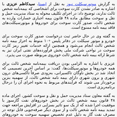
به گزارش
موتورسیکلت نیوز
به نقل از
ایسنا
،
سیدکاظم عزیزی
با
اشاره به صادر نشدن کارت سوخت برای اشخاصی که بیمه‌نامه شخص
ثالث ندارند، توضیح داد: در اجرای تکلیف محوله به ستاد مدیریت حمل و
نقل و سوخت مطابق ماده ۴۸ قانون بیمه اجباری خسارات وارده به
شخص ثالث، صدور کارت سوخت برای خودروها و موتورسیکلت‌های
فاقد بیمه نامه ممنوع است.
به گفته وی در حال حاضر ثبت درخواست صدور کارت سوخت برای
خودرو و موتور سیکلت در دفاتر پلیس +۱۰ منوط به احراز بیمه نامه
شخص ثالث انجام می‌شود و همچنین ارائه خدمات تغییر رمز کارت
سوخت در نواحی شرکت ملی پخش فرآورده‌های نفتی ایران نیز به
شرط ارائه بیمه نامه شخص ثالث خودروی مربوطه صورت می پذیرد.
عزیزی با اشاره به الزامی بودن دریافت بیمه‌نامه شخص ثالث برای
همه خودروها و موتورسیکلت‌ها، گفت: بر اساس آخرین تصمیمی که
اتخاذ شد در بخش ناوگان تاکسیرانی، به‌زودی صرفاً تاکسی‌های درون
شهری و برون شهری دارای بیمه نامه شخص ثالث، از سهمیه بنزین
برخوردار می شوند که فرآیندهای مربوط به نحوه اجرای آن را درحال
برنامه‌ریزی است.
به گفته معاون ستاد مدیریت حمل و نقل و سوخت کشور، اجرای ماده
۴۸ قانون بیمه شخص ثالث در بخش خودروهای نفت گازسوز با
موفقیت اجرا شده که از یک سو تاثیر بسزایی در افزایش مراجعه جهت
تمدید بیمه نامه شخص ثالث و از سوی دیگر صرفه‌جویی قابل توجه در
مصرف نفت گاز به دلیل عدم تخصیص سهمیه سوخت به خودروهای