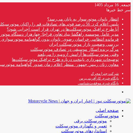
جمعه, 16 مرداد 1405
سر خط خبرها
انتظار بانوان موتورسوار به پایان می‌رسد؟
پلیس اعلام کرد: 56 درصد فوتی‌های تصادفات قم را راکبان موتورسیکلت تشکیل می‌دهند
آیا طرح ترافیک موتورسیکلت‌ها در تهران قرار است اجرایی شود؟
مدیر عامل موسسه راهگشا بنیاد تعاون فراجا: چهارهزار دستگاه موتو
فرمانده انتظامی خراسان رضوی: بانوان بدون گواهینامه موتورسواری ن
بررسی وضعیت بازار موتورسیکلت ایران
مرگ برنده اسکار موسیقی در تصادف موتورسیکلت
وقتی موتورسیکلت‌ها آرامش ارومیه را می‌بلعند
توضیحات شهرداری پایتخت درباره طرح ترافیک موتورسیکلت‌ها
معاون زنان رییس جمهور: منتظر اعلام زمان صدور گواهینامه موتورسی
شرکت چترا محرک
پایگاه خبری کارآفرینی‌پرس
پایگاه خبری موفقیت‌شناسی
منو
صفحه اصلی
موتورسیکلت
موتورسیکلت برقی
تعمیر و نگهداری موتورسیکلت
استانداردهای موتورسیکلت