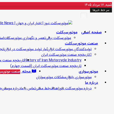
شنبه, ۱۷ مرداد ۱۴۰۵
سر خط خبرها
پلیس اعلام کرد: ۵۶ درصد فوتی‌های تصادفات قم را راکبان موتورسیکلت تشکیل می‌دهند
صفحه اصلی
موتورسیکلت
موتورسیکلت برقی
تعمیر و نگهداری موتورسیکلت
است
صنعت موتورسیکلت
تولیدکنندگان موتورسیکلت ایران
آمار تولید موتورسیکلت در ایران
انج
تاریخچه صنعت موتورسیکلت ایران
History of Iran Motorcycle Industry
تاریخچه صنعت مو
تاریخچه صنعت موتورسیکلت ایران (قسمت چهارم)
موتورسواری
مجله
صنعت موتورسی
موتورسواری بانوان
مشکلات موتورسواران
درباره ما
درباره موتورسیکلت نیوز
اهداف
خط مشی
تماس با ما
درباره موسس
ح