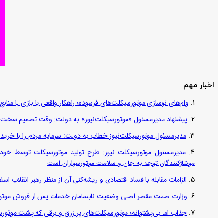
اخبار مهم
وام‌های نوسازی موتورسیکلت‌های فرسوده؛ راهکار واقعی یا بازی با منابع کشور؟ / جایگزینی کامل فرسوده
پیشنهاد مدیرمسئول «موتورسیکلت‌نیوز» به دولت: وقت تصمیم سخت رس
مدیرمسئول موتورسیکلت‌نیوز خطاب به دولت: سرمایه مردم را با خرید
مدیرمسئول موتورسیکلت نیوز: طرح تولید موتورسیکلت توسط خودروسا
مونتاژکنندگان توجه به جان و سلامت موتورسواران است
الزامات مقابله با فساد اقتصادی و ریشه‌کنی آن از منظر رهبر انقلاب اس
وزارت صمت مقصر اصلی وضعیت نابسامان خدمات پس از فروش موتو
جذاب اما بی‌پشتوانه؛ موتورسیکلت‌های پر زرق‌ و برقی که پشت موتورسو