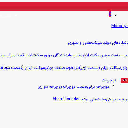
دکمه
منو
شرکت چت
بازگشت
به
بالا
انداردهای موتورسیکلت
علمی و فناوری
من صنعت موتورسیکلت ایران
اخبار تولیدکنندگان موتورسیکلت
اخبار قطعه‌سازان مو
تورسیکلت ایران (قسمت اول)
تاریخچه صنعت موتورسیکلت ایران (قسمت دوم)
تا
دوچرخه
کلت
دوچرخه برقی
صنعت دوچرخه
دوچرخه سواری
ریم خصوصی
سایت‌های مرتبط
About Founder