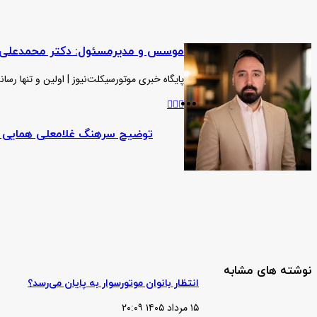
موسس و مدیرمسئول: دکتر محمدعلی ن
پایگاه خبری موتورسیکلت‌نیوز | اولین و تنها ر
وبسایت
لینکدین
اینستاگرام
توضیح
سرهنگ
توضیح سرهنگ غلامعلی همایی درب
غلامعلی
همایی
درباره
اجرای
طرح
گواهینامه‌دار
کردن
دارندگان
نوشته های مشابه
موتورسیکلت
انتظار بانوان موتورسوار به پایان می‌رسد؟
در
استان
۱۵ مرداد ۱۴۰۵ ۲۰:۰۹