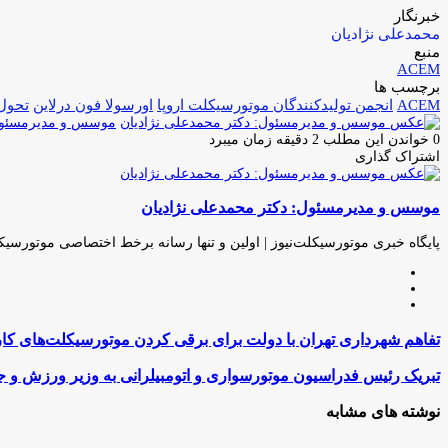
خبرنگار
محمدعلی نژادیان
منبع
ACEM
برچسب ها
ACEM
انجمن تولیدکنندگان موتورسیکلت اروپا
اورسولا فون درلاین
تحول
موسس و مدیرمسئول:
0
خواندن این مطلب 2 دقیقه زمان میبرد
اشتراک گذاری
چاپ
فیس
توئیتر
واتس
تلگرام
لینکدین
اشتراک
(X)
آپ
بوک
گذاری
موسس و مدیرمسئول: دکتر محمدعلی نژادیان
از
طریق
ایمیل
پایگاه خبری موتورسیکلت‌نیوز | اولین و تنها رسانه برخط اختصاصی موتورسیک
وبسایت
لینکدین
اینستاگرام
تفاهم
تفاهم شهرداری تهران با دولت برای برقی کردن موتورسیکلت‌های کار
شهرداری
تهران
تبریک
تبریک رئیس فدراسیون موتورسواری و اتومبیلرانی به وزیر ورزش و ج
با
رئیس
دولت
فدراسیون
نوشته های مشابه
برای
موتورسواری
برقی
و