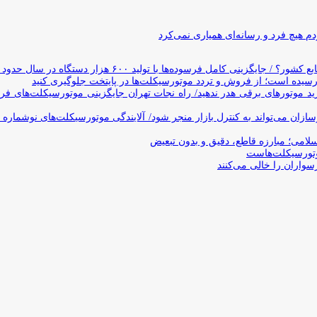
 هیچ فرد و رسانه‌ای همیاری نمی‌کرد
وده‌ها با تولید ۶۰۰ هزار دستگاه در سال حدود ۱۹ سال طول می‌کشد
یده است؛ از فروش و تردد موتورسیکلت‌ها در پایتخت جلوگیری کنید
د موتورهای برقی هدر ندهید/ راه نجات تهران جایگزینی موتورسیکلت‌های ف
ن می‌تواند به کنترل بازار منجر شود/ آلایندگی موتورسیکلت‌های نوشماره 
اسلامی؛ مبارزه قاطع، دقیق و بدون تبعیض
تورسیکلت‌هاست
سواران را خالی می‌کنند