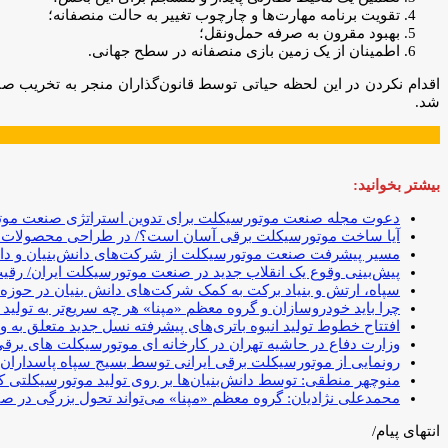
تقویت برنامه مهارت‌ها و چارچوب تغییر به حالت منصفانه؛
بهبود مقرون به صرفه حمل‌ونقل؛
اطمینان از یک زمین بازی منصفانه در سطح جهانی.
شد.
بیشتر بخوانید:
دعوت مجله صنعت موتورسیکلت برای تدوین استراتژی صنعت موت
آیا ساخت موتورسیکلت برقی آسان است؟/ در طراحی محصولات جدید
مسیر پیشرفت صنعت موتورسیکلت از شرکت‌های دانش‌بنیان و دانشگا
پیش‌بینی وقوع یک انقلاب جدید در صنعت موتورسیکلت ایران/ رق
سپاه، ارتش و بنیاد برکت به کمک شرکت‌های دانش بنیان در حوزه ت
چرا باید خودروسازان و گروه معظم «مپنا» هر چه سریع‌تر به تولید 
افتتاح خطوط تولید انبوه باتری‌‌های پیشرفته نسل جدید متعلق به و
وزارت دفاع در حاشیه تهران در کارخانه ای موتورسیکلت های برقی
رونمایی از موتورسیکلت برقی ایرانی توسط بسیج سپاه پاسداران تا
منوچهر منطقی: توسط دانش‌بنیان‌ها بر روی تولید موتورسیکلتی
محمدعلی نژادیان: گروه معظم «مپنا» می‌تواند تحول بزرگی در صن
انتهای پیام/