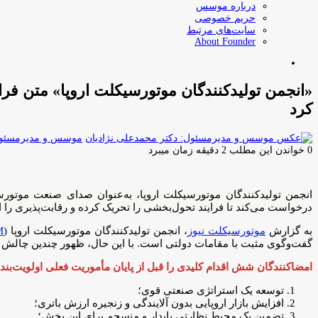
درباره موسس
حریم خصوصی
سایت‌های مرتبط
About Founder
جستجو
برای
«انجمن تولیدکنندگان موتورسیکلت اروپا» متن فر
کرد
موسس و مدیرمسئول:
0
خواندن این مطلب 2 دقیقه زمان میبرد
انجمن تولیدکنندگان موتورسیکلت اروپا، به‌عنوان صدای صنعت موتورس
درخواست می‌کند تا فرایند تحول‌بخشی را تحریک کرده و رقابت‌پذیری را 
به گزارش
موتورسیکلت نیوز
، انجمن تولیدکنندگان موتورسیکلت اروپا (
M
گفت‌وگوی مثبت با مقامات دولتی است. با این حال، ظهور چندین چالش
امضاکنندگان شش اقدام کلیدی را قبل از پایان مأموریت فعلی اولویت‌بندی
توسعه یک استراتژی صنعتی قوی؛
افزایش بازار اروپایی بدون آلایندگی و زنجیره ارزش باتری؛
تضمین یک محیط نظارتی پایدار و منسجم برای این بخش؛