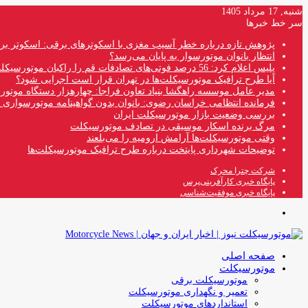
شنبه, 17 مرداد 1405
سر خط خبرها
پژوهش تازه درباره خطر آسیب مغزی با اسکوترهای برقی: اسکوتر بر
انتظار بانوان موتورسوار به پایان می‌رسد؟
پلیس اعلام کرد: 56 درصد فوتی‌های تصادفات قم را راکبان موتورسیکلت تشکیل می‌دهند
آیا طرح ترافیک موتورسیکلت‌ها در تهران قرار است اجرایی شود؟
مدیر عامل موسسه راهگشا بنیاد تعاون فراجا: چهارهزار دستگاه موتو
فرمانده انتظامی خراسان رضوی: بانوان بدون گواهینامه موتورسواری ن
بررسی وضعیت بازار موتورسیکلت ایران
مرگ برنده اسکار موسیقی در تصادف موتورسیکلت
وقتی موتورسیکلت‌ها آرامش ارومیه را می‌بلعند
توضیحات شهرداری پایتخت درباره طرح ترافیک موتورسیکلت‌ها
شرکت چترا محرک
پایگاه خبری کارآفرینی‌پرس
پایگاه خبری موفقیت‌شناسی
منو
صفحه اصلی
موتورسیکلت
موتورسیکلت برقی
تعمیر و نگهداری موتورسیکلت
استانداردهای موتورسیکلت