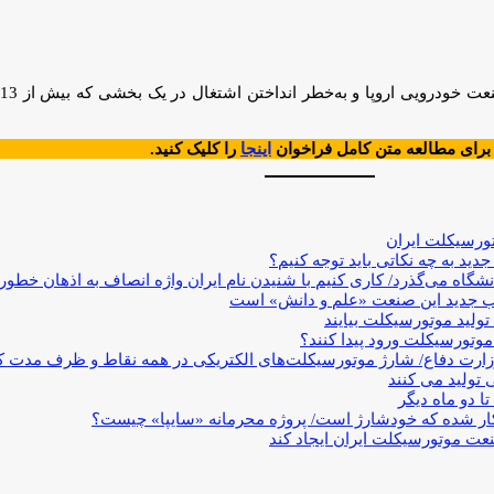
برای مطالعه متن کامل فراخوان
اینجا
را کلیک کنید.
ورسیکلت ایران
 به چه نکاتی باید توجه کنیم؟
ه می‌گذرد/ کاری کنیم با شنیدن نام ایران واژه انصاف به اذهان خطور 
یب جدید این صنعت «علم و دانش» است
ولید موتورسیکلت بیایند
موتورسیکلت ورود پیدا کنند؟
زارت دفاع/ شارژ موتورسیکلت‌های الکتریکی در همه نقاط و ظرف مدت کمتر از 
 تولید می کنند
 دو ماه دیگر
 کار شده که خودشارژ است/ پروژه محرمانه «سایپا» چیست؟
عت موتورسیکلت ایران ایجاد کند