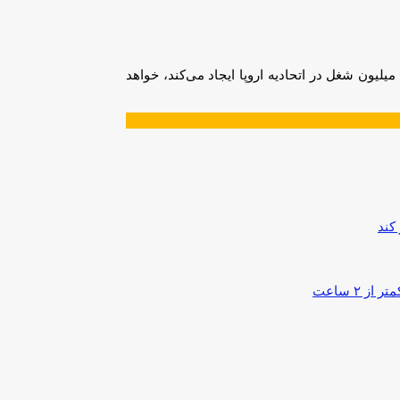
اقدام نکردن در این لحظه حیاتی توسط قانون‌گذاران منجر به تخریب صنعت خودرویی اروپا و به‌خطر انداختن اشتغال در یک بخشی که بیش از 13 میلیون شغل در اتحادیه اروپا ایجاد می‌کند، خواهد
کند
۲ ساعت