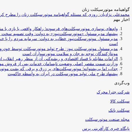
گواهینامه موتورسیکلت زنان
محمدعلی نژادیان: روزی که مسئله گواهینامه موتورسیکلت زنان را مطرح کردم
اخبار مهم
وام‌های نوسازی موتورسیکلت‌های فرسوده؛ راهکار واقعی یا بازی با منابع کشور؟ / جایگزینی کامل فرس
پیشنهاد مدیرمسئول «موتورسیکلت‌نیوز» به دولت: وقت تصمیم سخت رس
مدیرمسئول موتورسیکلت‌نیوز خطاب به دولت: سرمایه مردم را با خری
است
مدیرمسئول موتورسیکلت نیوز: طرح تولید موتورسیکلت توسط خودروسازا
مونتاژکنندگان توجه به جان و سلامت موتورسواران است
الزامات مقابله با فساد اقتصادی و ریشه‌کنی آن از منظر رهبر انقلاب 
وزارت صمت مقصر اصلی وضعیت نابسامان خدمات پس از فروش مو
جذاب اما بی‌پشتوانه؛ موتورسیکلت‌های پر زرق‌ و برقی که پشت موتور
پیشنهاد طرح ملی تولید موتورسیکلت در ایران به واسطه حاکمیت
وب‌گردی
شرکت چترا محرک
سیکلت کالا
سیکلت بانک
مجله صنعت موتورسیکلت
پایگاه خبری کارآفرینی پرس