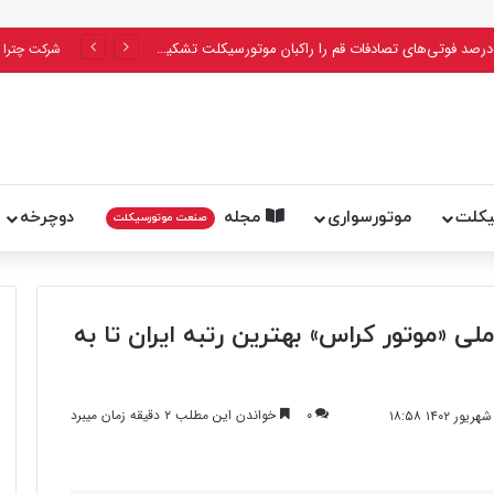
پلیس اعلام کرد: ۵۶ درصد فوتی‌های تصادفات قم را راکبان موتورسیکلت تشکیل می‌دهند
شرکت چترا 
یکلت
موتورسواری
مجله
دوچرخه
صنعت موتورسیکلت
 «موتور کراس» بهترین رتبه ایران تا به
۰
خواندن این مطلب ۲ دقیقه زمان میبرد