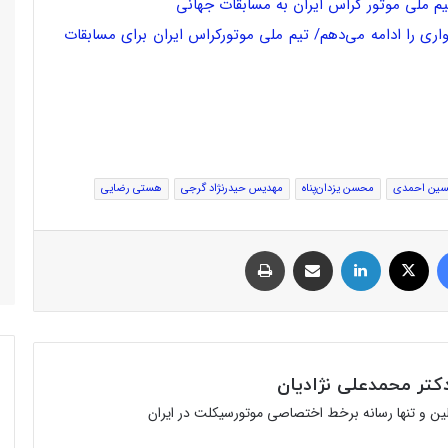
یم ملی موتور کراس ایران به مسابقات جهانی
ی را ادامه می‌دهم/ تیم ملی موتورکراس ایران برای مسابقات
سین احمدی
محسن یزدان‌پناه
مهدیس حیدرنژاد گرجی
هستی رضایی
فیس بوک
توئیتر (X)
لینکدین
اشتراک گذاری از طریق ایمیل
چاپ
تر محمدعلی نژادیان
ولین و تنها رسانه برخط اختصاصی موتورسیکلت در ایران