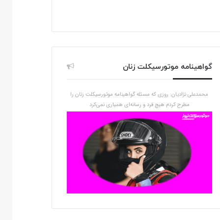
گواهینامه موتورسیکلت زنان
محمدعلی نژادیان: روزی که مسئله گواهینامه موتورسیکلت زنان را
مطرح کردم هیچ فرد و رسانه‌ای همیاری نمی‌کرد