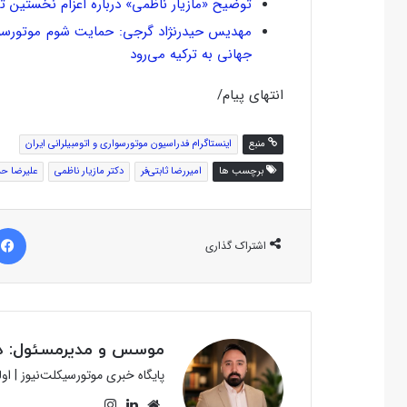
توضیح «مازیار ناظمی» درباره اعزام نخستین ت
مهدیس حیدرنژاد گرجی: حمایت شوم موتورسوار
جهانی به ترکیه می‌رود
انتهای پیام/
منبع
اینستاگرام فدراسیون موتورسواری و اتومبیلرانی ایران
برچسب ها
امیررضا ثابتی‌فر
دکتر مازیار ناظمی
علیرضا ح
اشتراک گذاری
موسس و مدیرمسئول: دک
پایگاه خبری موتورسیکلت‌نیوز | ا
وبسایت
لینکدین
اینستاگرام