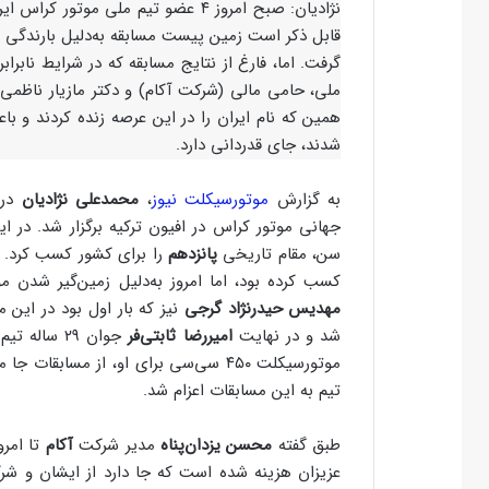
نژادیان: صبح امروز ۴ عضو تیم ملی م
قابل ذکر است زمین پیست مسابقه به‌دلیل بارندگی ک
گرفت. اما، فارغ از نتایج مسابقه که در شرایط نابراب
ملی، حامی مالی (شرکت آکام) و دکتر مازیار ناظمی
همین که نام ایران را در این عرصه زنده کردند و ب
شدند، جای قدردانی دارد.
به گزارش
موتورسیکلت نیوز
،
محمدعلی نژادیان
جهانی موتور کراس در افیون ترکیه برگزار شد. در ا
سن، مقام تاریخی
پانزدهم
را برای کشور کسب کرد.
کسب کرده بود، اما امروز به‌دلیل زمین‌گیر شدن 
مهدیس حیدرنژاد گرجی
نیز که بار اول بود در این 
شد و در نهایت
امیررضا ثابتی‌فر
موتورسیکلت ۴۵۰ ‌سی‌سی برای او، از مسا
تیم به این مسابقات اعزام شد.
طبق گفته
محسن یزدان‌پناه
مدیر شرکت
آکام
عزیزان هزینه شده است که جا دارد از ایشان و شرکت