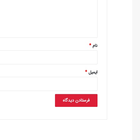
گ
ا
ه
*
نام
*
ایمیل
*