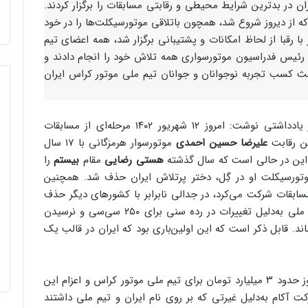
وتور کراس ایران در بدترین شرایط محیطی و رقابتی مسابقات را برگزار کردند.
ه از دیروز شروع شد، همچون باتلاقی موتورسیکلت‌ها را در خود
ر با رقبا از لحاظ امکانات و پشتیبانی برگزار شد، همه اعضای تیم
 رئیس فدراسیون موتورسواری همه تلاش خود را انجام دادند و
اعث کسب تجربه نوجوانان و جوانان تیم ملی موتور کراس ایران
در یادداشتی نوشت: امروز ۱۲ شهریور ۱۴۰۲ مرحله‌ای از مسابقات
ین رقابت
علیرضا حسین احمدی
موتورسوار هرمزگانی با ۱۷ سال
 این در حالی است که سال گذشته
هستی رضایی
مقام
بیستم
را
موتورسیکلت او در گِل، دختر پرتلاش ایران حذف شد. همچنین
مسابقات شرکت می‌کرد، در جدالی نابرابر با کشورهای دیگر حذف
جوان ۲۹ ساله تیم ملی به‌دلیل تغییرات در رده سنی برای ۲۵۰ سی‌سی و نرسیدن
بقات جا ماند. قابل ذکر است که این اولین‌باری بود که ایران در قالب یک
تا امروز حدود ۳ میلیارد تومان برای تیم ملی موتور کراس و اعزام این
 آکام به‌دلیل غیرتی که بر روی نام ایران و تیم ملی داشتند