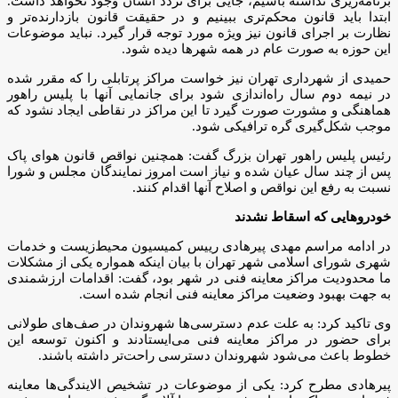
برنامه‌ریزی نداشته باشیم، جایی برای تردد انسان وجود نخواهد داشت.
ابتدا باید قانون محکم‌تری ببینیم و در حقیقت قانون بازدارنده‌تر و
نظارت بر اجرای قانون نیز ویژه مورد توجه قرار گیرد. نباید موضوعات
این حوزه به صورت عام در همه شهرها دیده شود.
حمیدی از شهرداری تهران نیز خواست مراکز پرتابلی را که مقرر شده
در نیمه دوم سال راه‌اندازی شود برای جانمایی آنها با پلیس راهور
هماهنگی و مشورت صورت گیرد تا این مراکز در نقاطی ایجاد نشود که
موجب شکل‌گیری گره ترافیکی شود.
رئیس پلیس راهور تهران بزرگ گفت: همچنین نواقص قانون هوای پاک
پس از چند سال عیان شده و نیاز است امروز نمایندگان مجلس و شورا
نسبت به رفع این نواقص و اصلاح آنها اقدام کنند.
خودروهایی که اسقاط نشدند
در ادامه مراسم مهدی پیرهادی رییس کمیسیون محیط‌زیست و خدمات
شهری شورای اسلامی شهر تهران با بیان اینکه همواره یکی از مشکلات
ما محدودیت مراکز معاینه فنی در شهر بود، گفت: اقدامات ارزشمندی
به جهت بهبود وضعیت مراکز معاینه فنی انجام شده است.
وی تاکید کرد: به علت عدم دسترسی‌ها شهروندان در صف‌های طولانی
برای حضور در مراکز معاینه فنی می‌ایستادند و اکنون توسعه این
خطوط باعث می‌شود شهروندان دسترسی راحت‌تر داشته باشند.
پیرهادی مطرح کرد: یکی از موضوعات در تشخیص الایندگی‌ها معاینه