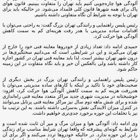
آلودگی هوا چاره‌جویی کنیم باید تهران را متفاوت ببینیم. قانون هوای
پاک برای همه شهرها قانون کلی قلمداد می‌شود. در حالیکه باید برای
تهران با توجه به شرایط آن نگاه متفاوتی داشته باشیم.
رئیس پلیس راهنمایی و رانندگی تهران بزرگ گفت: به راحتی می‌توان با
اقدامات ساده مدیریتی با هدر رفت هزینه‌ای کم به سمت کاهش
آلودگی هوا حرکت کرد.
حمیدی ادامه داد: تعداد زیادی از خودروها معاینه فنی خود را خارج از
تهران می‌گیرند و این در شرایطی است که می‌دانیم سختگیری‌ها در
درون شهر تهران بیشتر است. لذا باید معاینه فنی تهران در کشور اجازه
کار داشته باشد ولی بالعکس آن خیر و باید نگاه متفاوت در این زمینه
حاکم شود.
رئیس پلیس راهنمایی و رانندگی تهران بزرگ در بخش دیگری از
صحبت‌های خود با تاکید بر اینکه با کارهای ساده مدیریتی می‌توان با
هدررفت هزینه کم به سمت کاهش آلودگی هوا حرکت کرد، افزود:
خوشبختانه در مدیریت شهری جدید مراکز متعدد معاینه فنی راه‌اندازی
شده و برای شش ماهه دوم سال نیز مراکز معاینه فنی پرتابل می‌توانند
در کنترل میزان الایندگی نقش به‌سزایی داشته باشند. به این ترتیب ما
نیز با تخلفات این حوزه برخورد جدی‌تری خواهیم داشت.
وی ادامه داد: آلودگی هوا و میزان مرگ و میر آن ثابت شده است و
شرایط به گونه‌ای پیشرفته که واقعا تهران شرایط مناسب برای زندگی
را در این حوزه ندارد. در حالیکه خودروها تردد می‌کنند و اگر برای آن