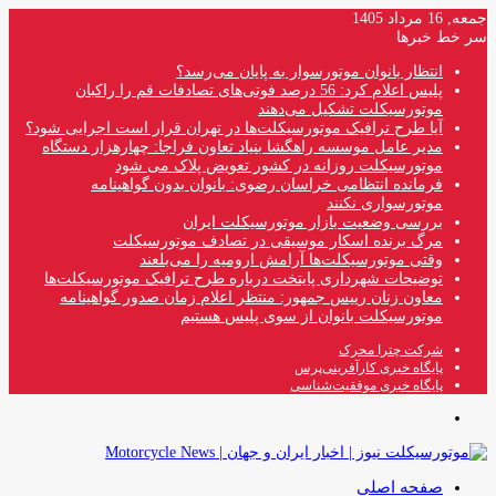
جمعه, 16 مرداد 1405
سر خط خبرها
انتظار بانوان موتورسوار به پایان می‌رسد؟
پلیس اعلام کرد: 56 درصد فوتی‌های تصادفات قم را راکبان
موتورسیکلت تشکیل می‌دهند
آیا طرح ترافیک موتورسیکلت‌ها در تهران قرار است اجرایی شود؟
مدیر عامل موسسه راهگشا بنیاد تعاون فراجا: چهارهزار دستگاه
موتورسیکلت روزانه در کشور تعویض پلاک می شود
فرمانده انتظامی خراسان رضوی: بانوان بدون گواهینامه
موتورسواری نکنند
بررسی وضعیت بازار موتورسیکلت ایران
مرگ برنده اسکار موسیقی در تصادف موتورسیکلت
وقتی موتورسیکلت‌ها آرامش ارومیه را می‌بلعند
توضیحات شهرداری پایتخت درباره طرح ترافیک موتورسیکلت‌ها
معاون زنان رییس جمهور: منتظر اعلام زمان صدور گواهینامه
موتورسیکلت بانوان از سوی پلیس هستیم
شرکت چترا محرک
پایگاه خبری کارآفرینی‌پرس
پایگاه خبری موفقیت‌شناسی
منو
صفحه اصلی