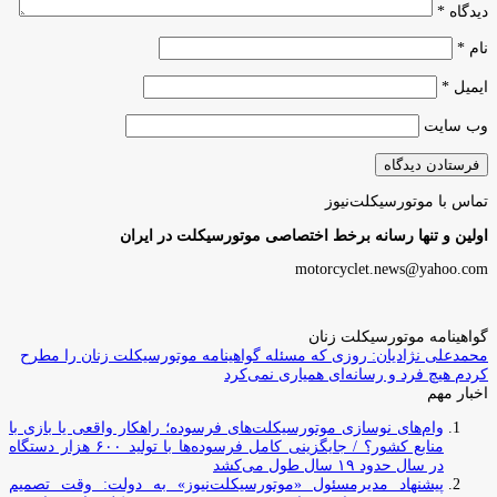
دیدگاه
*
نام
*
ایمیل
*
وب‌ سایت
تماس با موتورسیکلت‌نیوز
اولین و تنها رسانه برخط اختصاصی موتورسیکلت در ایران
motorcyclet.news@yahoo.com
گواهینامه موتورسیکلت زنان
محمدعلی نژادیان: روزی که مسئله گواهینامه موتورسیکلت زنان را مطرح
کردم هیچ فرد و رسانه‌ای همیاری نمی‌کرد
اخبار مهم
وام‌های نوسازی موتورسیکلت‌های فرسوده؛ راهکار واقعی یا بازی با
منابع کشور؟ / جایگزینی کامل فرسوده‌ها با تولید ۶۰۰ هزار دستگاه
در سال حدود ۱۹ سال طول می‌کشد
پیشنهاد مدیرمسئول «موتورسیکلت‌نیوز» به دولت: وقت تصمیم