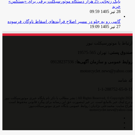
بابک زنجانی 25 هزار دستگاه موتورسیکلت برقی برای «پستکس»
خرید
28 تیر 1405 09:59
گامی رو به جلو در مسیر اصلاح فرآیندهای اسقاط ناوگان فرسوده
27 تیر 1405 19:09
ارتباط با موتورسیکلت نیوز
صندوق پستی:
تهران 565-19575
روایط عمومی و سازمان آگهی‌ها:
09128237336
motorcyclet.news@yahoo.com
کد شامد
1-1-288752-65-0-11
All Rights Reserved, © Copyright 2021 | نشر مطالب با ذکر نام پایگاه خبری موتورسیکلت نیوز
و درج لینک خبر بلامانع است. در غیر اینصورت حق این رسانه برای پیگرد قانونی محفوظ است
طراح سایت: محمدعلی نژادیان | روابط عمومی پایگاه خبری موتورسیکلت‌نیوز:
motorcyclet.news@yahoo.com
اینستاگرام
تلگرام
خوراک