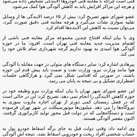
فنی است چراکه با معاینه فنی خودروها آلایندگی تشخیص داده می‌شود
و هرچه این مراکز افزایش یابد به کاهش آلودگی هوا کمک می‌شود.
عضو شورای شهر تصریح کرد: بیش از ۶۵ درصد الایندگی ها از وسایل
نقلیه سواری نشات می‌گیرد و هرچه معاینه فنی دقیق صورت گیرد،
می‌توان نسبت به کاهش این آلاینده‌ها اقدام کرد.
وی با بیان اینکه افتتاح چندین مجموعه مرکز معاینه فنی ناشی از
اهتمام مدیریت جدید معاینه فنی تهران است، افزود: ما در حوزه
آلودگی هوا امیدی به بهبود نداریم گرچه شهرداری تمام تلاش خود را
می کند.
پیرهادی اشاره کرد: سایر دستگاه های متولی در جهت مقابله با آلودگی
هوا مانند وزارت نیرو، وزارت نفت و صمت باید پیش قدم این حوزه
باشند، در صورتی که اقدامی شکل نمی گیرد و هرازگاهی جلسات
اضطراری تشکیل و بی نتیجه به پایان می رسد.
این عضو شورای شهر تهران با بیان اینکه وزارت نیرو وظیفه خود در
حوزه کاهش الایندگی را انجام نمی دهد، تصریح کرد: این در حالی است
که در فصل زمستان کمی دورتر از تهران اجازه مازوت سوزی به
نیروگاه‌ها را می دهد. میلیون‌ها موتورسیکلت در شهر تهران فرسوده
است و دستگاه‌هایی که در دولت قبل مجوز تولید کاربراتوری گرفتند،
اکنون مقصر آلودگی هستند.
وی ادامه داد: وقتی دولت قبل به جای برگه اسقاط خودرو پول به
حساب شخصی افراد ریخت و خودرویی اسقاط نشد، نتیجه اش آلودگی