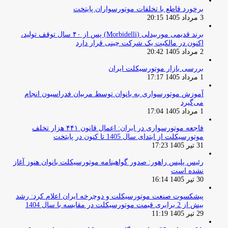
برخورد قاطع با تخلفات موتورسواران پایتخت
3 مرداد 1405 20:15
برند قدیمی موربیدلی (Morbidelli) پس از ۴۰ سال توقف تولید،
اکنون در مالکیت یک شرکت چینی قرار دارد
2 مرداد 1405 20:42
بررسی بازار موتورسیکلت ایران
1 مرداد 1405 17:17
آموزش موتورسواری به بانوان توسط مربیان فدراسیون انجام
می‌گیرد
1 مرداد 1405 17:04
فاجعه موتورسواری در ایران: اعمال قانون ۴۴۱ هزار تخلف
موتورسیکلت از ابتدای سال 1405 تا کنون در پایتخت
31 تیر 1405 17:23
رئیس پلیس راهور: صدور گواهینامه موتورسیکلت بانوان هنوز آغاز
نشده است
30 تیر 1405 16:14
پیشکسوت صنعت موتورسیکلت و دوچرخه ایران اعلام کرد: رشد
بیش از 2 برابری قیمت موتورسیکلت در مقایسه با سال 1404
29 تیر 1405 11:19