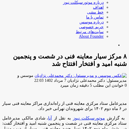
درباره موتورسیکلت نیوز
اهداف
خط مشی
تماس با ما
درباره موسس
حریم خصوصی
سایت‌های مرتبط
About Founder
جستجو
برای
۸ مرکز سیار معاینه فنی در شصت و پنجمین
شنبه امید و افتخار افتتاح شد
موسس و
ارسال
مدیرمسئول: دکتر محمدعلی نژادیان
7 مرداد 1402 22:03
ایمیل
0
خواندن این مطلب 5 دقیقه زمان میبرد
مدیرعامل ستاد مرکزی معاینه فنی از راه‌اندازی مراکز معاینه فنی سیار
در ۶ ماه دوم ۱۴۰۲ برای شهروندان تهرانی خبر داد.
به گزارش
موتورسیکلت نیوز
به نقل از
آنا
، شادی مالکی مدیرعامل
ستاد مرکزی معاینه فنی در شصت و پنجمین شنبه امید و افتخار گفت:
در شش ماه دوم ۱۴۰۲ نسل جدید معاینه فنی سیار از درب منزل