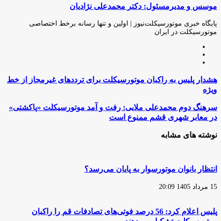
موسس و مدیرمسئول: دکتر محمدعلی نژادیان
از
طریق
ایمیل
پایگاه خبری موتورسیکلت‌نیوز | اولین و تنها رسانه برخط اختصاصی
موتورسیکلت در ایران
وبسایت
لینکدین
اینستاگرام
هشدار
هشدار پلیس به راکبان موتورسیکلت برای ترددهای غیرمجاز از خط
پلیس
ویژه
به
راکبان
سرهنگ
سرهنگ دوم محمدعلی ملایی: رفت و آمد موتورسیکلت «پاکشتی»
موتورسیکلت
دوم
در معابر شهری قشم ممنوع است
برای
محمدعلی
ترددهای
ملایی:
نوشته های مشابه
غیرمجاز
رفت
از
و
خط
آمد
ویژه
موتورسیکلت
انتظار بانوان موتورسوار به پایان می‌رسد؟
«پاکشتی»
در
15 مرداد 1405 20:09
معابر
شهری
قشم
پلیس اعلام کرد: 56 درصد فوتی‌های تصادفات قم را راکبان
ممنوع