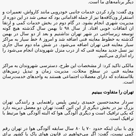
دیگر برنامه‌های ما است.
وی گفت: وارد کردن خدمات جانبی خودرویی مانند کارواش، تعمیرات و
استقرار ون‌کافه‌ها نیز از جمله اقداماتی بود که سعی شد در این دوره از
مدیریت شهری انجام بشود. در گام دوم در بخش خدمات کمی و ارتقا
ان اتفاقات خوبی افتاد. از سال ۹۸ تا بهمن سال گذشته هیچ گونه
توسعه زیرساختی در شهر تهران نداشتیم و بعد از دو سال در بهمن
گذشته به خطوط معاینه فنی اضافه شد و امروز ۸ خط سیار به مراکز
سیار معاینه فنی تهران اضافه می‌شود. در شش ماه دوم سال جاری
نیز نسل جدید معاینه فنی که از درب منزل شهروندان انجام می‌شود را
راه اندازی می‌کنیم.
مالکی تاکید کرد: از مشخصات این طرح، دسترسی شهروندان به مراکز
معاینه فنی در سطح محلات، مدیریت زمان و تبدیل زمین‌های
بلااستفاده که دارای معضلات اجتماعی هستند به واحدهای خدمت‌رسان
است.
تهران را متفاوت ببینیم
سردار محمدحسین حمیدی رئیس پلیس راهنمایی و رانندگی تهران
بزرگ نیز در بخش دیگری از این آئین گفت: تهران دو معضل دیرینه دارد
که یکی ترافیک است و دیگری آلودگی هوا که البته آلودگی هوا مرتبط با
ترافیک است.
وی با بیان اینکه حدود ۷۰ یا ۸۰ سال سابقه آلودگی هوا در تهران رقم
کمی نیست، گفت: اگر می‌خواهیم در قانون هوای پاک یا کشور برای