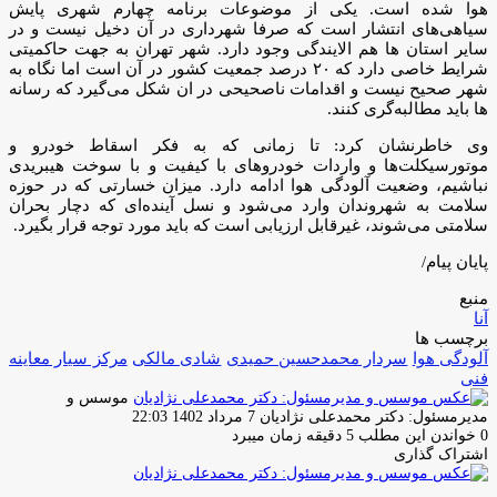
هوا شده است. یکی از موضوعات برنامه چهارم شهری پایش
سیاهی‌های انتشار است که صرفا شهرداری در آن دخیل نیست و در
سایر استان ها هم الایندگی وجود دارد. شهر تهران به جهت حاکمیتی
شرایط خاصی دارد که ۲۰ درصد جمعیت کشور در آن است اما نگاه به
شهر صحیح نیست و اقدامات ناصحیحی در ان شکل می‌گیرد که رسانه
ها باید مطالبه‌گری کنند.
وی خاطرنشان کرد: تا زمانی که به فکر اسقاط خودرو و
موتورسیکلت‌ها و واردات خودروهای با کیفیت و با سوخت هیبریدی
نباشیم، وضعیت آلودگی هوا ادامه دارد. میزان خسارتی که در حوزه
سلامت به شهروندان وارد می‌شود و نسل آینده‌ای که دچار بحران
سلامتی می‌شوند، غیرقابل ارزیابی است که باید مورد توجه قرار بگیرد.
پایان پیام/
منبع
آنا
برچسب ها
آلودگی هوا
سردار محمدحسین حمیدی
شادی مالکی
مرکز سیار معاینه
فنی
موسس و
ارسال
مدیرمسئول: دکتر محمدعلی نژادیان
7 مرداد 1402 22:03
ایمیل
0
خواندن این مطلب 5 دقیقه زمان میبرد
اشتراک گذاری
چاپ
فیس
توئیتر
واتس
تلگرام
لینکدین
اشتراک
(X)
آپ
بوک
گذاری