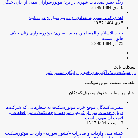
زنگ خطر تصادفات شهری در یزد؛ موتورسواران نیمی از جان‌باختگان
10 دی 1404 23:49
اهدای کلاه ایمنی به تعدادی از موتورسواران در دماوند
5 دی 1404 19:57
حجت‌الاسلام و المسلمین مجید انصاری: موتورسواری زنان خلاف
قانون نیست
25 آذر 1404 20:40
صفحه
صفحه
قبلی
بعدی
سیکلت بانک
در سیکلت بانک آگهی‌های خود را رایگان منتشر کنید
ماهنامه صنعت موتورسیکلت
اخبار مربوط به حقوق مصرف‌کنندگان
مصرف‌کنندگان موقع خرید موتورسیکلت به شعارهایی که شرکت‌ها
درباره خدمات پس از فروش می‌دهند توجه نکنند/ تامین قطعات و
قیمت آن مهم‌تر است
12 اسفند 1404 15:17
کمیته ملی واردات و صادرات «کشور سوریه» واردات موتورسیکلت