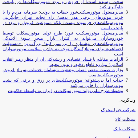
سخت رسیده است؛ از فروش و تردد موتورسیکلت‌ها در پایتخت
جلوگیری کنید
مدیرمسئول موتورسیکلت‌نیوز خطاب به دولت: سرمایه مردم را با
خرید موتورهای برقی هدر ندهید/ راه نجات تهران جایگزینی
موتورسیکلت‌های فرسوده نیست؛ بلکه ممنوعیت فروش و تردد در
پایتخت است
مدیرمسئول موتورسیکلت نیوز: طرح تولید موتورسیکلت توسط
خودروسازان می‌تواند به کنترل بازار منجر شود/ آلایندگی
موتورسیکلت‌های نوشماره را بررسی کنید/ بزرگ‌ترین «مسئولیت
اجتماعی» برای مونتاژکنندگان توجه به جان و سلامت موتورسواران
است
الزامات مقابله با فساد اقتصادی و ریشه‌کنی آن از منظر رهبر انقلاب
اسلامی؛ مبارزه قاطع، دقیق و بدون تبعیض
وزارت صمت مقصر اصلی وضعیت نابسامان خدمات پس از فروش
موتورسیکلت‌هاست
جذاب اما بی‌پشتوانه؛ موتورسیکلت‌های پر زرق‌ و برقی که پشت
موتورسواران را خالی می‌کنند
پیشنهاد طرح ملی تولید موتورسیکلت در ایران به واسطه حاکمیت
وب‌گردی
شرکت چترا محرک
سیکلت کالا
سیکلت بانک