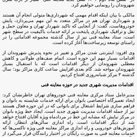
شهروندان را رونمایی خواهیم کرد.
مالکی با بیان اینکه اقدام مهمی که شهرداری‌ها متولی انجام آن هستند
و شهرداری تهران هم در مراکز متعدد به این مهم می‌پردازد، پایش
خودروهاست، گفت: از آنجایی که تاکید شهردار تهران و معاون حمل و
نقل و ترافیک شهرداری پایتخت بر ارائه خدمات باکیفیت در سطح شهر
است، ستاد معاینه فنی نیز از سال گذشته مجموعه اقداماتی را در
راستای توسعه زیرساخت‌ها آغاز کرده است.
وی افزود: اینترنتی شدن مراکز و تغییر در نحوه پذیرش شهروندان از
اقدامات بسیار مهم این حوزه است. اتمام صف‌های طولانی و کاهش
معطلی شهروندان از دیگر اقدامات است که با استقبال بسیار
شهروندان مواجه شد. گام بعدی افزایش ساعت کاری مراکز بود؛ سال
گذشته ۳ مرکز شبانه‌روزی افتتاح کردیم.
اقدامات مدیریت شهری جدید در حوزه معاینه فنی
مدیرعامل ستاد مرکزی معاینه فنی خودروهای تهران خاطرنشان کرد:
ایجاد تعمیرگاه اختصاصی بانوان برای ارائه خدمات شایسته به بانوان و
فراهم سازی شرایط اشتغال برای بانوانی که در این حوزه فعال هستند
نیز از جمله اقدامات مدیریت شهری جدید است. ایجاد خط ویژه بانوان
در مرکز نیایش که مشابه این خط در مردادماه ویژه آقایان افتتاح خواهد
شد از دیگر اقدامات است. راه اندازی سالن‌های انتظار، ارائه
آموزش‌های خودرویی و راه اندازی مراکز معاینه فنی ویژه تاکسی‌ها که
خدمات معاینه فنی به صورت رایگان در اختیار رانندگان قرار می‌گیرد از