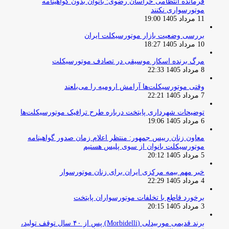
فرمانده انتظامی خراسان رضوی: بانوان بدون گواهینامه
موتورسواری نکنند
11 مرداد 1405 19:00
بررسی وضعیت بازار موتورسیکلت ایران
10 مرداد 1405 18:27
مرگ برنده اسکار موسیقی در تصادف موتورسیکلت
8 مرداد 1405 22:33
وقتی موتورسیکلت‌ها آرامش ارومیه را می‌بلعند
7 مرداد 1405 22:21
توضیحات شهرداری پایتخت درباره طرح ترافیک موتورسیکلت‌ها
6 مرداد 1405 19:06
معاون زنان رییس جمهور: منتظر اعلام زمان صدور گواهینامه
موتورسیکلت بانوان از سوی پلیس هستیم
5 مرداد 1405 20:12
خبر مهم بیمه مرکزی ایران برای زنان موتورسوار
4 مرداد 1405 22:29
برخورد قاطع با تخلفات موتورسواران پایتخت
3 مرداد 1405 20:15
برند قدیمی موربیدلی (Morbidelli) پس از ۴۰ سال توقف تولید،