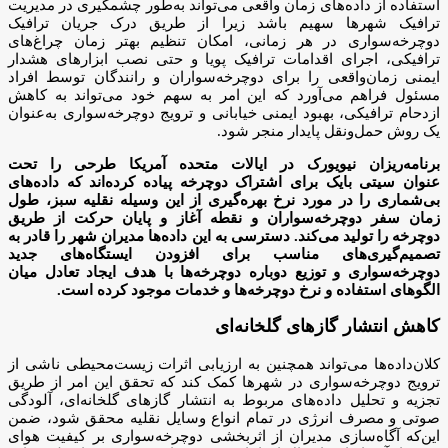
استفاده از داده‌های زمان واقعی می‌تواند به‌طور چشمگیری در مدیریت
ترافیک شهرها سهیم باشد زیرا از طریق درک جریان ترافیک
دوچرخه‌سواری در هر زمانی، امکان تنظیم بهتر زمان چراغ‌های
ترافیکی، اجرای اقدامات ترافیک پویا و حتی نصب ابزارهای هشدار
ایمنی زمان‌واقعی را برای دوچرخه‌سواران و رانندگان توسط افراد
مسئول فراهم می‌آورد که این امر به سهم خود می‌تواند به کاهش
ازدحام ترافیکی، بهبود ایمنی خیابانی و ترویج دوچرخه‌سواری به‌عنوان
یک روش حمل‌ونقل پایدار منجر شود.
برنامه‌ریزان نیویورک در ایالات متحده آمریکا طرحی را تحت
عنوان سیتی بایک برای اشتراک دوچرخه پیاده کرده‌اند که داده‌های
بی‌شماری را در مورد نرخ بهره‌گیری از این وسیله نقلیه سبز، طول
زمان سفر دوچرخه‌سواران و نقطه آغاز و پایان حرکت از طریق
دوچرخه را تولید می‌کند. دسترسی به این داده‌ها مدیران شهر را قادر به
تصمیم‌گیری‌های مناسب برای افزودن ایستگاه‌های جدید
دوچرخه‌سواری و توزیع دوباره دوچرخه‌ها با هدف ایجاد تعادل میان
الگوهای استفاده و نرخ دوچرخه‌ها و خدمات موجود کرده است.
کاهش انتشار گازهای گلخانه‌ای
کلان‌داده‌ها می‌تواند همچنین به ارزیابی اثرات زیست‌محیطی ناشی از
ترویج دوچرخه‌سواری در شهرها کمک کند که تحقق این امر از طریق
تجزیه و تحلیل داده‌های مربوط به انتشار گازهای گلخانه‌ای، آلودگی
صوتی و مصرف انرژی در تمام انواع وسایل نقلیه محقق شود، ضمن
این‌که آگاه‌سازی مدیران از اثربخشی دوچرخه‌سواری بر کیفیت هوای