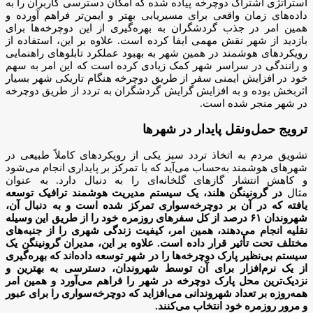
استراتژی اشتراک دوچرخه پیاده شده که امکان دسترسی کاربران را به
داده‌های زمان واقعی برای مسیریابی بهتر و ایمن‌تر فراهم آورده و
همین امر در جذب گردشگران به بهره‌گیری از این دوچرخه‌ها برای
بازدید از شهر نقش مهمی ایفا کرده است. علاوه بر این، استفاده از
رویکردهای هوشمند در همین شهر به بهبود عملکرد تابلوهای راهنمایی
و رانندگی در سراسر شهر کمک زیادی کرده است که این امر به سهم
خود در افزایش ایمنی سفر از طریق دوچرخه هنگام تاریکی شهر بسیار
اثربخش بوده و به افزایش گرایش گردشگران به تردد از طریق دوچرخه
در شهر منجر شده است.
ترویج حمل‌ونقل پایدار در شهرها
تشویق مردم به اتخاذ تردد سبز یکی از رویکردهای کاملاً طبیعی در
شهرهای هوشمند به‌حساب می‌آید که با تمرکز بر پایداری انجام می‌شود
و کاهش انتشار گازهای گلخانه‌ای را به دنبال دارد. به عنوان
مثال
در گرونینگن هلند، یک سیستم مدیریت هوشمند ترافیک توسعه
یافته که در آن بر دوچرخه‌سواری تمرکز شده است و به دنبال آن،
شهروندان ۶۱ درصد از کل سفرهای روزمره خود را از طریق این وسیله
نقلیه انجام می‌دهند، همین امر، کیفیت زندگی شهری را از جنبه‌های
مختلف تحت تأثیر قرار داده است. علاوه بر این، مدیران گرونینگن یک
سیستم بی‌نظیر پارک دوچرخه‌ها را در شهر توسعه داده‌اند که بهره‌گیری
از یک نرم‌افزار برای آن توسط شهروندان، دسترسی به بهترین و
نزدیک‌ترین محل پارک دوچرخه در شهر را فراهم می‌آورد و همین امر
همه‌روزه بر تعداد شهروندانی می‌افزاید که دوچرخه‌سواری را برای عبور
و مرور روزمره خود انتخاب می‌کنند.