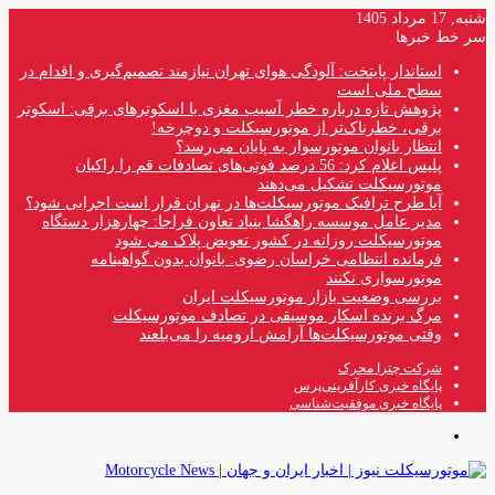
شنبه, 17 مرداد 1405
سر خط خبرها
استاندار پایتخت: آلودگی هوای تهران نیازمند تصمیم‌گیری و اقدام در
سطح ملی است
پژوهش تازه درباره خطر آسیب مغزی با اسکوترهای برقی: اسکوتر
برقی، خطرناک‌تر از موتورسیکلت و دوچرخه!
انتظار بانوان موتورسوار به پایان می‌رسد؟
پلیس اعلام کرد: 56 درصد فوتی‌های تصادفات قم را راکبان
موتورسیکلت تشکیل می‌دهند
آیا طرح ترافیک موتورسیکلت‌ها در تهران قرار است اجرایی شود؟
مدیر عامل موسسه راهگشا بنیاد تعاون فراجا: چهارهزار دستگاه
موتورسیکلت روزانه در کشور تعویض پلاک می شود
فرمانده انتظامی خراسان رضوی: بانوان بدون گواهینامه
موتورسواری نکنند
بررسی وضعیت بازار موتورسیکلت ایران
مرگ برنده اسکار موسیقی در تصادف موتورسیکلت
وقتی موتورسیکلت‌ها آرامش ارومیه را می‌بلعند
شرکت چترا محرک
پایگاه خبری کارآفرینی‌پرس
پایگاه خبری موفقیت‌شناسی
منو