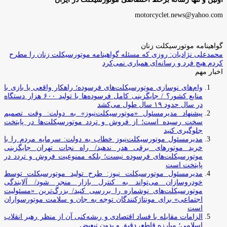
motorcyclet.news@yahoo.com
گواهینامه موتورسیکلت زنان
محمدعلی نژادیان: روزی که مسئله گواهینامه موتورسیکلت زنان را مطرح
کردم هیچ فرد و رسانه‌ای همیاری نمی‌کرد
اخبار مهم
وام‌های نوسازی موتورسیکلت‌های فرسوده؛ راهکار واقعی یا بازی با
منابع کشور؟ / جایگزینی کامل فرسوده‌ها با تولید ۶۰۰ هزار دستگاه
در سال حدود ۱۹ سال طول می‌کشد
پیشنهاد مدیرمسئول «موتورسیکلت‌نیوز» به دولت: وقت تصمیم
سخت رسیده است؛ از فروش و تردد موتورسیکلت‌ها در پایتخت
جلوگیری کنید
مدیرمسئول موتورسیکلت‌نیوز خطاب به دولت: سرمایه مردم را با
خرید موتورهای برقی هدر ندهید/ راه نجات تهران جایگزینی
موتورسیکلت‌های فرسوده نیست؛ بلکه ممنوعیت فروش و تردد در
پایتخت است
مدیرمسئول موتورسیکلت نیوز: طرح تولید موتورسیکلت توسط
خودروسازان می‌تواند به کنترل بازار منجر شود/ آلایندگی
موتورسیکلت‌های نوشماره را بررسی کنید/ بزرگ‌ترین «مسئولیت
اجتماعی» برای مونتاژکنندگان توجه به جان و سلامت موتورسواران
است
الزامات مقابله با فساد اقتصادی و ریشه‌کنی آن از منظر رهبر انقلاب
اسلامی؛ مبارزه قاطع، دقیق و بدون تبعیض