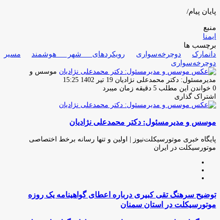
پایان پیام/
منبع
ایمنا
برچسب ها
دانمارک
دوچرخه‌سواری
رویکردهای شهر هوشمند
مسیر
دوچرخه‌سواری
موسس و
ارسال
مدیرمسئول: دکتر محمدعلی نژادیان
19 تیر 1402 15:25
ایمیل
0
خواندن این مطلب 5 دقیقه زمان میبرد
اشتراک گذاری
چاپ
فیس
توئیتر
واتس
تلگرام
لینکدین
اشتراک
(X)
آپ
بوک
گذاری
موسس و مدیرمسئول: دکتر محمدعلی نژادیان
از
طریق
ایمیل
پایگاه خبری موتورسیکلت‌نیوز | اولین و تنها رسانه برخط اختصاصی
موتورسیکلت در ایران
وبسایت
لینکدین
اینستاگرام
توضیح
توضیح سرهنگ تقی کبیری درباره اعطای گواهینامه یک روزه
سرهنگ
موتورسیکلت در استان سمنان
تقی
کبیری