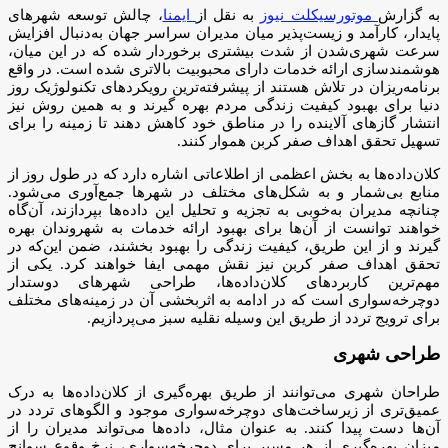
به گزارش
موتورسیکلت نیوز
به نقل از
ایمنا
، چالش توسعه شهرهای
پایدار، کارآمد و زیست‌پذیر میان مدیران سراسر جهان به‌دنبال افزایش
سرعت شهری‌شدن از شدت بیشتری برخوردار شده که در این میان،
هوشمندسازی ارائه خدمات دارای محبوبیت بالاتری شده است. در واقع
برنامه‌ریزان در تلاش هستند از پیشرفته‌ترین رویکردهای تکنولوژیک روز
دنیا برای بهبود کیفیت زندگی مردم بهره گیرند و به همین روش نیز
انتشار گازهای آلاینده را در مناطق خود کاهش دهند تا زمینه را برای
تسهیل تحقق اهداف صفر کربن هموار کنند.
کلان‌داده‌ها به بخش اعظمی از اطلاعاتی اشاره دارد که در طول روز از
منابع بی‌شمار و به شکل‌های مختلف در شهرها جمع‌آوری می‌شود.
چنانچه مدیران به‌خوبی به تجزیه و تحلیل این داده‌ها بپردازند، آن‌گاه
خواهند توانست از آن‌ها برای بهبود ارائه خدمات به شهروندان بهره
گیرند و از این طریق، کیفیت زندگی را بهبود بخشند، ضمن این‌که در
تحقق اهداف صفر کربن نیز نقش مهمی ایفا خواهند کرد. یکی از
مهم‌ترین کاربردهای کلان‌داده‌ها، طراحی شهرهای دوستدار
دوچرخه‌سواری است که در ادامه به اثربخشی آن در زمینه‌های مختلف
برای ترویج تردد از طریق این وسیله نقلیه سبز می‌پردازیم.
طراحی شهری
طراحان شهری می‌توانند از طریق بهره‌گیری از کلان‌داده‌ها به درک
عمیق‌تری از زیرساخت‌های دوچرخه‌سواری موجود و الگوهای تردد در
آن‌ها دست پیدا کنند. به عنوان مثال، داده‌ها می‌تواند مدیران را از
میزان بهره‌گیری از هر مسیر برای دوچرخه‌سواری، نرخ وقوع سوانح