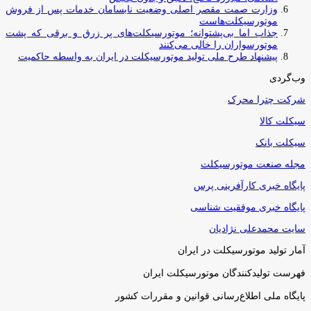
وزارت صمت مقصر اصلی وضعیت نابسامان خدمات پس از فروش
موتورسیکلت‌هاست
جذاب اما بی‌پشتوانه؛ موتورسیکلت‌های پر زرق‌ و برقی که پشت
موتورسواران را خالی می‌کنند
پیشنهاد طرح ملی تولید موتورسیکلت در ایران به واسطه حاکمیت
وب‌گردی
شرکت چترا محرک
سیکلت کالا
سیکلت بانک
مجله صنعت موتورسیکلت
پایگاه خبری کارآفرینی پرس
پایگاه خبری موفقیت شناسی
سایت محمدعلی نژادیان
آمار تولید موتورسیکلت در ایران
فهرست تولیدکنندگان موتورسیکلت ایران
پایگاه ملی اطلاع‌رسانی قوانین و مقررات کشور