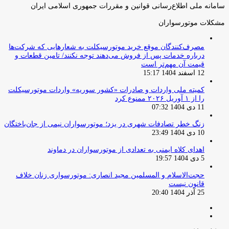
سامانه ملی اطلاع‌رسانی قوانین و مقررات جمهوری اسلامی ایران
مشکلات موتورسواران
مصرف‌کنندگان موقع خرید موتورسیکلت به شعارهایی که شرکت‌ها
درباره خدمات پس از فروش می‌دهند توجه نکنند/ تامین قطعات و
قیمت آن مهم‌تر است
12 اسفند 1404 15:17
کمیته ملی واردات و صادرات «کشور سوریه» واردات موتورسیکلت
را از ۱ آوریل ۲۰۲۶ ممنوع کرد
11 دی 1404 07:32
زنگ خطر تصادفات شهری در یزد؛ موتورسواران نیمی از جان‌باختگان
10 دی 1404 23:49
اهدای کلاه ایمنی به تعدادی از موتورسواران در دماوند
5 دی 1404 19:57
حجت‌الاسلام و المسلمین مجید انصاری: موتورسواری زنان خلاف
قانون نیست
25 آذر 1404 20:40
صفحه
صفحه
قبلی
بعدی