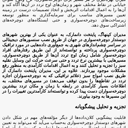
خیابانی در نقاط مختلف شهر و زمان‌های اوج تردد در آن‌ها آگاه کند و
آن‌ها را به اعمال اقدامات اثربخش و اتخاذ تصمیمات درست در زمینه
تعیین مسیرهای مناسب برای سرمایه‌گذاری به منظور توسعه
زیرساخت‌های دوچرخه‌سواری و حتی ایستگاه‌های دوچرخه‌های
اشتراکی سوق دهد.
مدیران کپنهاگ، پایتخت دانمارک، به عنوان یکی از بهترین شهرهای
دوستدار دوچرخه‌سواری در جهان از طریق نصب سنسورهای دیجیتالی
در سراسر چشم‌اندازهای شهری به جمع‌آوری داده‌هایی در مورد ترافیک
دوچرخه‌سواری پرداخته و توانسته‌اند از این طریق رفتارهای افراد
دوچرخه‌سوار شامل زمان اوج تردد آن‌ها از طریق دوچرخه‌سواری،
مسیرهایی با بیشترین نرخ تردد و حتی سرعت حرکت این وسایل نقلیه
سبز را تجزیه و تحلیل کنند و به اعمال اقدامات کارآمدی به منظور رفع
مشکلات موجود بپردازند. علاوه بر این، مدیران پایتخت دانمارک از
طریق نصب امواج سبز (علائم ترافیکی که به دوچرخه‌سواران اجازه
تردد در تقاطع‌ها را بدون توقف می‌دهد) در مسیرهای مختلف، به
اطلاعات بسیار کارآمدی در رابطه با زمان و مکان تردد بیشترین
دوچرخه‌سواران دست پیدا کرده و توانسته‌اند کارآمدترین تغییرات را در
این مسیرها به وجود بیاورند.
تجزیه و تحلیل پیشگویانه
قابلیت پیشگویی کلان‌داده‌ها از دیگر مؤلفه‌های مهم در شکل دادن
شهرهای دوستدار دوچرخه‌سواری به‌حساب می‌آید که می‌تواند به تعیین
اثرات تغییرات احتمالی در زیرساخت‌ها یا تدابیری که پیش از آن اجرا