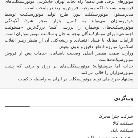
موتورهای برقی هدر ندهید/ راه نجات تهران جایگزینی موتورسیکلت‌های
فرسوده نیست؛ بلکه ممنوعیت فروش و تردد در پایتخت است
مدیرمسئول موتورسیکلت نیوز: طرح تولید موتورسیکلت توسط
خودروسازان می‌تواند به کنترل بازار منجر شود/ آلایندگی
موتورسیکلت‌های نوشماره را بررسی کنید/ بزرگ‌ترین «مسئولیت
اجتماعی» برای مونتاژکنندگان توجه به جان و سلامت موتورسواران است
الزامات مقابله با فساد اقتصادی و ریشه‌کنی آن از منظر رهبر انقلاب
اسلامی؛ مبارزه قاطع، دقیق و بدون تبعیض
وزارت صمت مقصر اصلی وضعیت نابسامان خدمات پس از فروش
موتورسیکلت‌هاست
جذاب اما بی‌پشتوانه؛ موتورسیکلت‌های پر زرق‌ و برقی که پشت
موتورسواران را خالی می‌کنند
پیشنهاد طرح ملی تولید موتورسیکلت در ایران به واسطه حاکمیت
وب‌گردی
شرکت چترا محرک
سیکلت کالا
سیکلت بانک
مجله صنعت موتورسیکلت