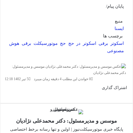
پایان پیام/
منبع
ایسنا
برچسب ها
اسکوتر برقی
اسکوتر در حج
حج
موتورسیکلت برقی
هوش
مصنوعی
موسس و مدیرمسئول:
ارسال
دکتر محمدعلی نژادیان
ایمیل
0
خواندن این مطلب 4 دقیقه زمان میبرد
5 تیر 1402 12:18
اشتراک گذاری
فیس
توئیتر
واتس
چاپ
لینکدین
تلگرام
اشتراک
(X)
بوک
آپ
گذاری
از
طریق
ایمیل
موسس و مدیرمسئول: دکتر محمدعلی نژادیان
پایگاه خبری موتورسیکلت‌نیوز | اولین و تنها رسانه برخط اختصاصی