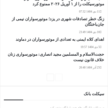
موتورسیکلت را از ۱ آوریل ۲۰۲۶ ممنوع کرد
11 دی 1404 07:32
زنگ خطر تصادفات شهری در یزد؛ موتورسواران نیمی از
جان‌باختگان
10 دی 1404 23:49
اهدای کلاه ایمنی به تعدادی از موتورسواران در دماوند
5 دی 1404 19:57
حجت‌الاسلام و المسلمین مجید انصاری: موتورسواری زنان
خلاف قانون نیست
25 آذر 1404 20:40
صفحه
صفحه
قبلی
بعدی
سیکلت بانک
در سیکلت بانک آگهی‌های خود را رایگان منتشر کنید