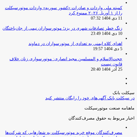
کمیته ملی واردات و صادرات «کشور سوریه» واردات موتورسیکلت
را از ۱ آوریل ۲۰۲۶ ممنوع کرد
11 دی 1404 07:32
زنگ خطر تصادفات شهری در یزد؛ موتورسواران نیمی از جان‌باختگان
10 دی 1404 23:49
اهدای کلاه ایمنی به تعدادی از موتورسواران در دماوند
5 دی 1404 19:57
حجت‌الاسلام و المسلمین مجید انصاری: موتورسواری زنان خلاف
قانون نیست
25 آذر 1404 20:40
صفحه
صفحه
قبلی
بعدی
سیکلت بانک
در سیکلت بانک آگهی‌های خود را رایگان منتشر کنید
ماهنامه صنعت موتورسیکلت
اخبار مربوط به حقوق مصرف‌کنندگان
مصرف‌کنندگان موقع خرید موتورسیکلت به شعارهایی که شرکت‌ها