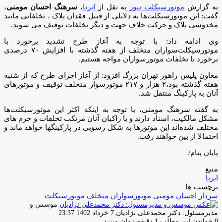
به گزارش
موتورسیکلت نیوز
به نقل از
ایرنا
،
سرهنگ احسان مومنی
،
گفت: این موتورسیکلت‌ها به دلایلی از قبیل فقدان پلاک ، تخلفاتی مانند
مخدوشی پلاک و حرکت خلاف جهت و دیگر تخلفات توقیف می شوند.
وی ادامه داد: با توجه به آغاز طرح تشدید برخورد با
موتورسیکلت‌سواران متخلف از هفته گذشته با افزایش ۷۰ درصدی
برخورد با تخلفات موتورسواران مواجه هستیم.
معاون پلیس راهور تهران بزرگ افزود: از آغاز اجرای طرح که از شنبه
هفته گذشته بود،۲ هزار و ۲۱۷ موتورسوار متخلف توقیف و موتورهای
آنان به پارکینگ منتقل شد.
به گفته سرهنگ مومنی، با توجه به اینکه اکثر این موتورسیکلت‌ها
مشکل مالکیت، اسناد دارند و یا راکبان آنان مرتکب تخلفات و جرم های
مختلف شده‌اند این موتورها به شکل رسوبی در پارکینگها خواهد ماند و
احتمالا از بین خواهند رفت.
پایان پیام/
منبع
ایرنا
برچسب ها
سردار احسان مومنی
موتورسواران متخلف
موتورسیکلت
موسس و
ارسال
مدیرمسئول: دکتر محمدعلی نژادیان
7 خرداد 1402 23:37
ایمیل
0
خواندن این مطلب 1 دقیقه زمان میبرد