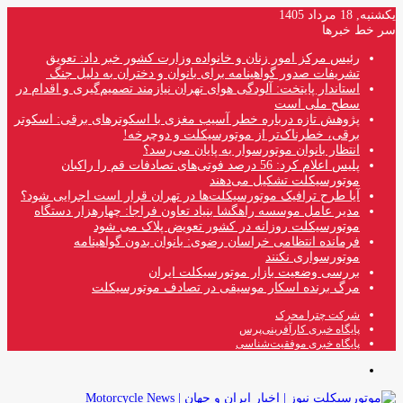
یکشنبه, 18 مرداد 1405
سر خط خبرها
رئیس مرکز امور زنان و خانواده وزارت کشور خبر داد: تعویق
تشریفات صدور گواهینامه برای بانوان و دختران به دلیل جنگ
استاندار پایتخت: آلودگی هوای تهران نیازمند تصمیم‌گیری و اقدام در
سطح ملی است
پژوهش تازه درباره خطر آسیب مغزی با اسکوترهای برقی: اسکوتر
برقی، خطرناک‌تر از موتورسیکلت و دوچرخه!
انتظار بانوان موتورسوار به پایان می‌رسد؟
پلیس اعلام کرد: 56 درصد فوتی‌های تصادفات قم را راکبان
موتورسیکلت تشکیل می‌دهند
آیا طرح ترافیک موتورسیکلت‌ها در تهران قرار است اجرایی شود؟
مدیر عامل موسسه راهگشا بنیاد تعاون فراجا: چهارهزار دستگاه
موتورسیکلت روزانه در کشور تعویض پلاک می شود
فرمانده انتظامی خراسان رضوی: بانوان بدون گواهینامه
موتورسواری نکنند
بررسی وضعیت بازار موتورسیکلت ایران
مرگ برنده اسکار موسیقی در تصادف موتورسیکلت
شرکت چترا محرک
پایگاه خبری کارآفرینی‌پرس
پایگاه خبری موفقیت‌شناسی
منو