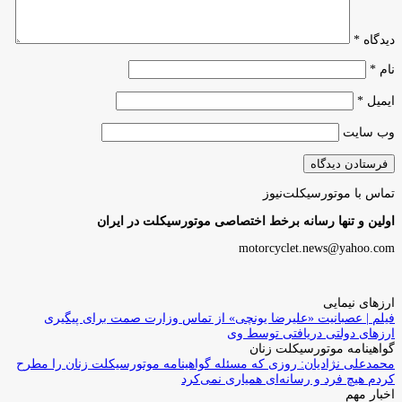
دیدگاه
*
نام
*
ایمیل
*
وب‌ سایت
تماس با موتورسیکلت‌نیوز
اولین و تنها رسانه برخط اختصاصی موتورسیکلت در ایران
motorcyclet.news@yahoo.com
ارزهای نیمایی
فیلم | عصبانیت «علیرضا یونچی» از تماس وزارت صمت برای پیگیری
ارزهای دولتی دریافتی توسط وی
گواهینامه موتورسیکلت زنان
محمدعلی نژادیان: روزی که مسئله گواهینامه موتورسیکلت زنان را مطرح
کردم هیچ فرد و رسانه‌ای همیاری نمی‌کرد
اخبار مهم