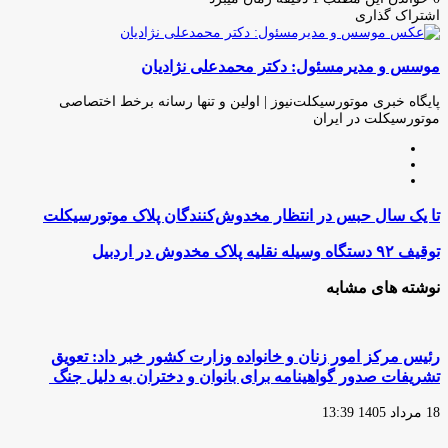
اشتراک گذاری
چاپ
فیس
توئیتر
واتس
تلگرام
لینکدین
اشتراک
(X)
آپ
بوک
گذاری
موسس و مدیرمسئول: دکتر محمدعلی نژادیان
از
طریق
ایمیل
پایگاه خبری موتورسیکلت‌نیوز | اولین و تنها رسانه برخط اختصاصی
موتورسیکلت در ایران
وبسایت
لینکدین
اینستاگرام
تا
تا یک سال حبس در انتظار مخدوش‌کنندگان پلاک موتورسیکلت
یک
سال
توقیف
توقیف ۹۲ دستگاه وسیله نقلیه پلاک مخدوش در اردبیل
حبس
۹۲
در
دستگاه
نوشته های مشابه
انتظار
وسیله
مخدوش‌کنندگان
نقلیه
پلاک
پلاک
موتورسیکلت
مخدوش
رئیس مرکز امور زنان و خانواده وزارت کشور خبر داد: تعویق
در
تشریفات صدور گواهینامه برای بانوان و دختران به دلیل جنگ
اردبیل
18 مرداد 1405 13:39