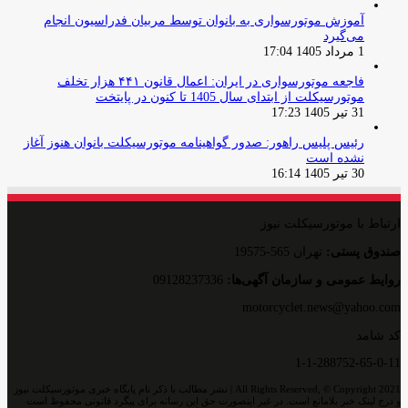
آموزش موتورسواری به بانوان توسط مربیان فدراسیون انجام
می‌گیرد
1 مرداد 1405 17:04
فاجعه موتورسواری در ایران: اعمال قانون ۴۴۱ هزار تخلف
موتورسیکلت از ابتدای سال 1405 تا کنون در پایتخت
31 تیر 1405 17:23
رئیس پلیس راهور: صدور گواهینامه موتورسیکلت بانوان هنوز آغاز
نشده است
30 تیر 1405 16:14
ارتباط با موتورسیکلت نیوز
صندوق پستی:
تهران 565-19575
روایط عمومی و سازمان آگهی‌ها:
09128237336
motorcyclet.news@yahoo.com
کد شامد
1-1-288752-65-0-11
All Rights Reserved, © Copyright 2021 | نشر مطالب با ذکر نام پایگاه خبری موتورسیکلت نیوز
و درج لینک خبر بلامانع است. در غیر اینصورت حق این رسانه برای پیگرد قانونی محفوظ است