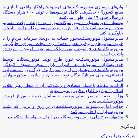
وام‌های نوسازی موتورسیکلت‌های فرسوده؛ راهکار واقعی یا بازی با
منابع کشور؟ / جایگزینی کامل فرسوده‌ها با تولید ۶۰۰ هزار دستگاه
در سال حدود ۱۹ سال طول می‌کشد
پیشنهاد مدیرمسئول «موتورسیکلت‌نیوز» به دولت: وقت تصمیم
سخت رسیده است؛ از فروش و تردد موتورسیکلت‌ها در پایتخت
جلوگیری کنید
مدیرمسئول موتورسیکلت‌نیوز خطاب به دولت: سرمایه مردم را با
خرید موتورهای برقی هدر ندهید/ راه نجات تهران جایگزینی
موتورسیکلت‌های فرسوده نیست؛ بلکه ممنوعیت فروش و تردد در
پایتخت است
مدیرمسئول موتورسیکلت نیوز: طرح تولید موتورسیکلت توسط
خودروسازان می‌تواند به کنترل بازار منجر شود/ آلایندگی
موتورسیکلت‌های نوشماره را بررسی کنید/ بزرگ‌ترین «مسئولیت
اجتماعی» برای مونتاژکنندگان توجه به جان و سلامت موتورسواران
است
الزامات مقابله با فساد اقتصادی و ریشه‌کنی آن از منظر رهبر انقلاب
اسلامی؛ مبارزه قاطع، دقیق و بدون تبعیض
وزارت صمت مقصر اصلی وضعیت نابسامان خدمات پس از فروش
موتورسیکلت‌هاست
جذاب اما بی‌پشتوانه؛ موتورسیکلت‌های پر زرق‌ و برقی که پشت
موتورسواران را خالی می‌کنند
پیشنهاد طرح ملی تولید موتورسیکلت در ایران به واسطه حاکمیت
وب‌گردی
شرکت چترا محرک