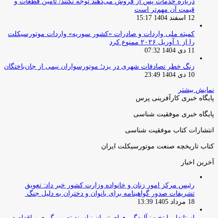
درباره خدمات پس از فروش می‌دهند توجه نکنند/ تامین قطعات و
قیمت آن مهم‌تر است
12 اسفند 1404 15:17
کمیته ملی واردات و صادرات «کشور سوریه» واردات موتورسیکلت
را از ۱ آوریل ۲۰۲۶ ممنوع کرد
11 دی 1404 07:32
زنگ خطر تصادفات شهری در یزد؛ موتورسواران نیمی از جان‌باختگان
10 دی 1404 23:49
نمایش بیشتر
پایگاه خبری کارآفرینی پرس
پایگاه خبری موفقیت شناسی
انتشارات کتاب موفقیت شناسی
کتاب تاریخچه صنعت موتورسیکلت ایران
آخرین اخبار
رئیس مرکز امور زنان و خانواده وزارت کشور خبر داد: تعویق
تشریفات صدور گواهینامه برای بانوان و دختران به دلیل جنگ
18 مرداد 1405 13:39
استاندار پایتخت: آلودگی هوای تهران نیازمند تصمیم‌گیری و اقدام در