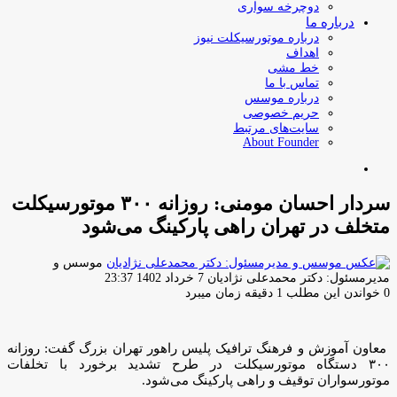
دوچرخه سواری
درباره ما
درباره موتورسیکلت نیوز
اهداف
خط مشی
تماس با ما
درباره موسس
حریم خصوصی
سایت‌های مرتبط
About Founder
جستجو
برای
سردار احسان مومنی: روزانه ۳۰۰ موتورسیکلت
متخلف در تهران راهی پارکینگ می‌شود
موسس و
ارسال
مدیرمسئول: دکتر محمدعلی نژادیان
7 خرداد 1402 23:37
ایمیل
0
خواندن این مطلب 1 دقیقه زمان میبرد
معاون آموزش و فرهنگ ترافیک پلیس راهور تهران بزرگ گفت: روزانه
۳۰۰ دستگاه موتورسیکلت در طرح تشدید برخورد با تخلفات
موتورسواران توقیف و راهی پارکینگ می‌شود.