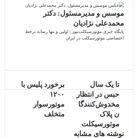
ایمیل
موسس و مدیرمسئول: دکتر
محمدعلی نژادیان
پایگاه خبری موتورسیکلت‌نیوز | اولین و تنها رسانه برخط
اختصاصی موتورسیکلت در ایران
وبسایت
لینکدین
اینستاگرام
تا
برخورد
تا یک سال
برخورد پلیس با
یک
پلیس
حبس در انتظار
۱۲۰۰
سال
با
حبس
۱۲۰۰
مخدوش‌کنندگا
موتورسوار
در
موتورسوار
ن پلاک
متخلف
انتظار
متخلف
مخدوش‌کنندگان
موتورسیکلت
پلاک
نوشته های مشابه
موتورسیکلت