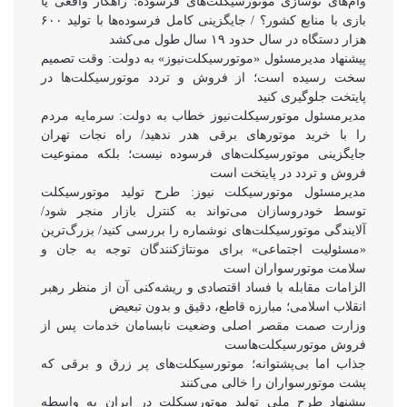
وام‌های نوسازی موتورسیکلت‌های فرسوده؛ راهکار واقعی یا
بازی با منابع کشور؟ / جایگزینی کامل فرسوده‌ها با تولید ۶۰۰
هزار دستگاه در سال حدود ۱۹ سال طول می‌کشد
پیشنهاد مدیرمسئول «موتورسیکلت‌نیوز» به دولت: وقت تصمیم
سخت رسیده است؛ از فروش و تردد موتورسیکلت‌ها در
پایتخت جلوگیری کنید
مدیرمسئول موتورسیکلت‌نیوز خطاب به دولت: سرمایه مردم
را با خرید موتورهای برقی هدر ندهید/ راه نجات تهران
جایگزینی موتورسیکلت‌های فرسوده نیست؛ بلکه ممنوعیت
فروش و تردد در پایتخت است
مدیرمسئول موتورسیکلت نیوز: طرح تولید موتورسیکلت
توسط خودروسازان می‌تواند به کنترل بازار منجر شود/
آلایندگی موتورسیکلت‌های نوشماره را بررسی کنید/ بزرگ‌ترین
«مسئولیت اجتماعی» برای مونتاژکنندگان توجه به جان و
سلامت موتورسواران است
الزامات مقابله با فساد اقتصادی و ریشه‌کنی آن از منظر رهبر
انقلاب اسلامی؛ مبارزه قاطع، دقیق و بدون تبعیض
وزارت صمت مقصر اصلی وضعیت نابسامان خدمات پس از
فروش موتورسیکلت‌هاست
جذاب اما بی‌پشتوانه؛ موتورسیکلت‌های پر زرق‌ و برقی که
پشت موتورسواران را خالی می‌کنند
پیشنهاد طرح ملی تولید موتورسیکلت در ایران به واسطه