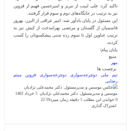
تاکید کرد: علی لبیب از تبریز و امیرحسین فهیم از قزوین
نیز به ترتیب در جایگاه‌های دوم و سوم قرار گرفتند.
این مسئول در پایان یادآور شد: امیر عراقی از البرز، بهروز
قاسمیان از گلستان و مرتضی بهرامدخت از کیش نیز به
ترتیب عناوین اول تا سوم رده سنی پیشکسوتان را کسب
کردند.
پایان پیام/
منبع
مهر
برچسب ها
تیم ملی دوچرخه‌سواری
دوچرخه‌سواری
قزوین
میثم
رضایی
ارسال
موسس و مدیرمسئول: دکتر محمدعلی نژادیان
5 خرداد 1402
ایمیل
0
خواندن این مطلب 1 دقیقه زمان میبرد
22:59
اشتراک گذاری
فیس
توئیتر
واتس
چاپ
لینکدین
تلگرام
اشتراک
(X)
بوک
آپ
گذاری
از
طریق