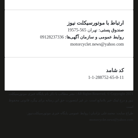
ارتباط با موتورسیکلت نیوز
صندوق پستی:
تهران 565-19575
روایط عمومی و سازمان آگهی‌ها:
09128237336
motorcyclet.news@yahoo.com
کد شامد
1-1-288752-65-0-11
All Rights Reserved, © Copyright 2021 | نشر مطالب با ذکر نام پایگاه خبری موتورسیکلت
نیوز و درج لینک خبر بلامانع است. در غیر اینصورت حق این رسانه برای پیگرد قانونی محفوظ
است
طراح سایت: محمدعلی نژادیان | روابط عمومی پایگاه خبری موتورسیکلت‌نیوز:
motorcyclet.news@yahoo.com
اینستاگرام
تلگرام